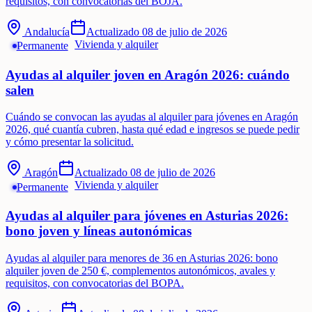
requisitos, con convocatorias del BOJA.
Andalucía
Actualizado
08 de julio de 2026
Vivienda y alquiler
Permanente
Ayudas al alquiler joven en Aragón 2026: cuándo
salen
Cuándo se convocan las ayudas al alquiler para jóvenes en Aragón
2026, qué cuantía cubren, hasta qué edad e ingresos se puede pedir
y cómo presentar la solicitud.
Aragón
Actualizado
08 de julio de 2026
Vivienda y alquiler
Permanente
Ayudas al alquiler para jóvenes en Asturias 2026:
bono joven y líneas autonómicas
Ayudas al alquiler para menores de 36 en Asturias 2026: bono
alquiler joven de 250 €, complementos autonómicos, avales y
requisitos, con convocatorias del BOPA.