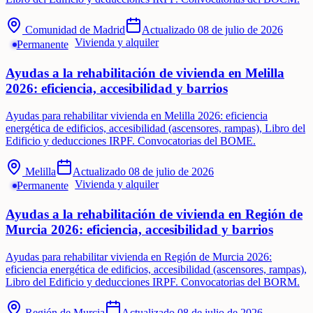
Comunidad de Madrid
Actualizado
08 de julio de 2026
Vivienda y alquiler
Permanente
Ayudas a la rehabilitación de vivienda en Melilla
2026: eficiencia, accesibilidad y barrios
Ayudas para rehabilitar vivienda en Melilla 2026: eficiencia
energética de edificios, accesibilidad (ascensores, rampas), Libro del
Edificio y deducciones IRPF. Convocatorias del BOME.
Melilla
Actualizado
08 de julio de 2026
Vivienda y alquiler
Permanente
Ayudas a la rehabilitación de vivienda en Región de
Murcia 2026: eficiencia, accesibilidad y barrios
Ayudas para rehabilitar vivienda en Región de Murcia 2026:
eficiencia energética de edificios, accesibilidad (ascensores, rampas),
Libro del Edificio y deducciones IRPF. Convocatorias del BORM.
Región de Murcia
Actualizado
08 de julio de 2026