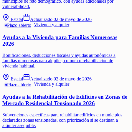
municipios de reto demográfico, con ayudas adicionales por
vulnerabilidad.
Estatal
Actualizado
02 de mayo de 2026
Vivienda y alquiler
Plazo abierto
Ayudas a la Vivienda para Familias Numerosas
2026
Bonificaciones, deducciones fiscales y ayudas autonómicas a
familias numerosas para alquiler, compra o rehabilitación de
vivienda habitual.
Estatal
Actualizado
02 de mayo de 2026
Vivienda y alquiler
Plazo abierto
Ayudas a la Rehabilitación de Edificios en Zonas de
Mercado Residencial Tensionado 2026
Subvenciones específicas para rehabilitar edificios en municipios
declarados zonas tensionadas, con priorización si se destinan a
alquiler asequible.