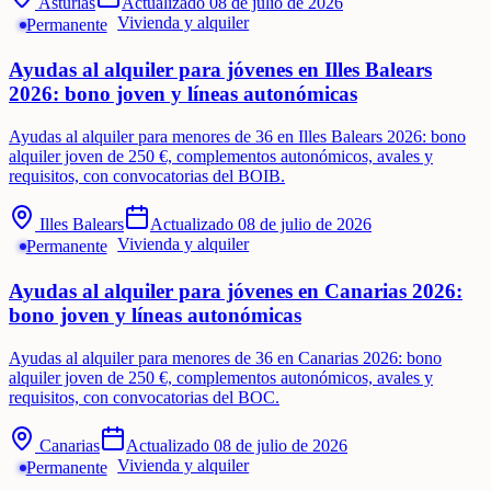
Asturias
Actualizado
08 de julio de 2026
Vivienda y alquiler
Permanente
Ayudas al alquiler para jóvenes en Illes Balears
2026: bono joven y líneas autonómicas
Ayudas al alquiler para menores de 36 en Illes Balears 2026: bono
alquiler joven de 250 €, complementos autonómicos, avales y
requisitos, con convocatorias del BOIB.
Illes Balears
Actualizado
08 de julio de 2026
Vivienda y alquiler
Permanente
Ayudas al alquiler para jóvenes en Canarias 2026:
bono joven y líneas autonómicas
Ayudas al alquiler para menores de 36 en Canarias 2026: bono
alquiler joven de 250 €, complementos autonómicos, avales y
requisitos, con convocatorias del BOC.
Canarias
Actualizado
08 de julio de 2026
Vivienda y alquiler
Permanente