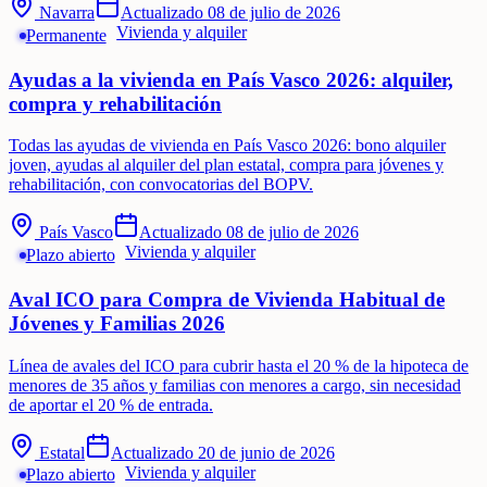
Navarra
Actualizado
08 de julio de 2026
Vivienda y alquiler
Permanente
Ayudas a la vivienda en País Vasco 2026: alquiler,
compra y rehabilitación
Todas las ayudas de vivienda en País Vasco 2026: bono alquiler
joven, ayudas al alquiler del plan estatal, compra para jóvenes y
rehabilitación, con convocatorias del BOPV.
País Vasco
Actualizado
08 de julio de 2026
Vivienda y alquiler
Plazo abierto
Aval ICO para Compra de Vivienda Habitual de
Jóvenes y Familias 2026
Línea de avales del ICO para cubrir hasta el 20 % de la hipoteca de
menores de 35 años y familias con menores a cargo, sin necesidad
de aportar el 20 % de entrada.
Estatal
Actualizado
20 de junio de 2026
Vivienda y alquiler
Plazo abierto