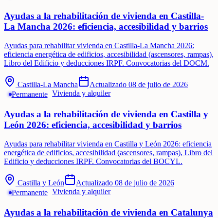
Ayudas a la rehabilitación de vivienda en Castilla-
La Mancha 2026: eficiencia, accesibilidad y barrios
Ayudas para rehabilitar vivienda en Castilla-La Mancha 2026:
eficiencia energética de edificios, accesibilidad (ascensores, rampas),
Libro del Edificio y deducciones IRPF. Convocatorias del DOCM.
Castilla-La Mancha
Actualizado
08 de julio de 2026
Vivienda y alquiler
Permanente
Ayudas a la rehabilitación de vivienda en Castilla y
León 2026: eficiencia, accesibilidad y barrios
Ayudas para rehabilitar vivienda en Castilla y León 2026: eficiencia
energética de edificios, accesibilidad (ascensores, rampas), Libro del
Edificio y deducciones IRPF. Convocatorias del BOCYL.
Castilla y León
Actualizado
08 de julio de 2026
Vivienda y alquiler
Permanente
Ayudas a la rehabilitación de vivienda en Catalunya