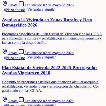
Estatal
Actualizado
02 de mayo de 2026
Vivienda y alquiler
Plazo abierto
Ayudas a la Vivienda en Zonas Rurales y Reto
Demográfico 2026
Programas específicos del Plan Estatal de Vivienda y de las CCAA
para fomentar la compra y rehabilitación en municipios pequeños y
luchar contra la despoblación.
Estatal
Actualizado
02 de mayo de 2026
Vivienda y alquiler
Plazo abierto
Plan Estatal de Vivienda 2022-2025 Prorrogado:
Ayudas Vigentes en 2026
Conjunto de programas estatales que financian alquiler asequible,
rehabilitación, vivienda joven y erradicación del chabolismo. Co-
gestionado con las CCAA.
Estatal
Actualizado
02 de mayo de 2026
Vivienda y alquiler
Plazo abierto