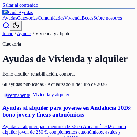
Saltar al contenido
Guía Ayudas
€
Ayudas
Categorías
Comunidades
Vivienda
Becas
Sobre nosotros
Inicio
/
Ayudas
/
Vivienda y alquiler
Categoría
Ayudas de
Vivienda y alquiler
Bono alquiler, rehabilitación, compra.
68
ayudas publicadas
· Actualizado
8 de julio de 2026
Vivienda y alquiler
Permanente
Ayudas al alquiler para jóvenes en Andalucía 2026:
bono joven y líneas autonómicas
Ayudas al alquiler para menores de 36 en Andalucía 2026: bono
alquiler joven de 250 €, complementos autonómicos, avales y