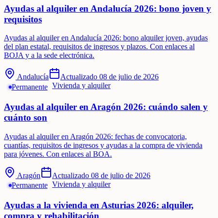
Ayudas al alquiler en Andalucía 2026: bono joven y
requisitos
Ayudas al alquiler en Andalucía 2026: bono alquiler joven, ayudas
del plan estatal, requisitos de ingresos y plazos. Con enlaces al
BOJA y a la sede electrónica.
Andalucía
Actualizado
08 de julio de 2026
Vivienda y alquiler
Permanente
Ayudas al alquiler en Aragón 2026: cuándo salen y
cuánto son
Ayudas al alquiler en Aragón 2026: fechas de convocatoria,
cuantías, requisitos de ingresos y ayudas a la compra de vivienda
para jóvenes. Con enlaces al BOA.
Aragón
Actualizado
08 de julio de 2026
Vivienda y alquiler
Permanente
Ayudas a la vivienda en Asturias 2026: alquiler,
compra y rehabilitación