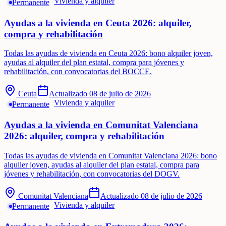
Vivienda y alquiler
Permanente
Ayudas a la vivienda en Ceuta 2026: alquiler,
compra y rehabilitación
Todas las ayudas de vivienda en Ceuta 2026: bono alquiler joven,
ayudas al alquiler del plan estatal, compra para jóvenes y
rehabilitación, con convocatorias del BOCCE.
Ceuta
Actualizado
08 de julio de 2026
Vivienda y alquiler
Permanente
Ayudas a la vivienda en Comunitat Valenciana
2026: alquiler, compra y rehabilitación
Todas las ayudas de vivienda en Comunitat Valenciana 2026: bono
alquiler joven, ayudas al alquiler del plan estatal, compra para
jóvenes y rehabilitación, con convocatorias del DOGV.
Comunitat Valenciana
Actualizado
08 de julio de 2026
Vivienda y alquiler
Permanente