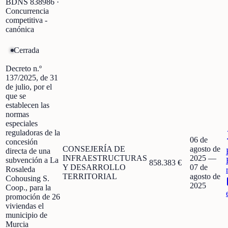
BDNS
838986
·
Concurrencia
competitiva -
canónica
Cerrada
Decreto n.º
137/2025, de 31
de julio, por el
que se
establecen las
normas
especiales
reguladoras de la
06 de
concesión
CONSEJERÍA DE
agosto de
directa de una
INFRAESTRUCTURAS
2025
—
subvención a La
858.383 €
Y DESARROLLO
07 de
Rosaleda
TERRITORIAL
agosto de
Cohousing S.
2025
Coop., para la
promoción de 26
viviendas el
municipio de
Murcia