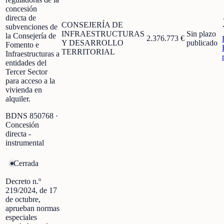
concesión
directa de
CONSEJERÍA DE
subvenciones de
INFRAESTRUCTURAS
Sin plazo
la Consejería de
2.376.773 €
Y DESARROLLO
publicado
Fomento e
TERRITORIAL
Infraestructuras a
entidades del
Tercer Sector
para acceso a la
vivienda en
alquiler.
BDNS
850768
·
Concesión
directa -
instrumental
Cerrada
Decreto n.º
219/2024, de 17
de octubre,
aprueban normas
especiales