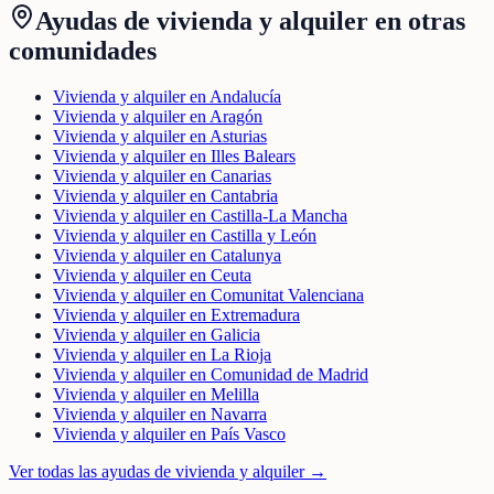
Ayudas de
vivienda y alquiler
en otras
comunidades
Vivienda y alquiler en Andalucía
Vivienda y alquiler en Aragón
Vivienda y alquiler en Asturias
Vivienda y alquiler en Illes Balears
Vivienda y alquiler en Canarias
Vivienda y alquiler en Cantabria
Vivienda y alquiler en Castilla-La Mancha
Vivienda y alquiler en Castilla y León
Vivienda y alquiler en Catalunya
Vivienda y alquiler en Ceuta
Vivienda y alquiler en Comunitat Valenciana
Vivienda y alquiler en Extremadura
Vivienda y alquiler en Galicia
Vivienda y alquiler en La Rioja
Vivienda y alquiler en Comunidad de Madrid
Vivienda y alquiler en Melilla
Vivienda y alquiler en Navarra
Vivienda y alquiler en País Vasco
Ver todas las ayudas de
vivienda y alquiler
→