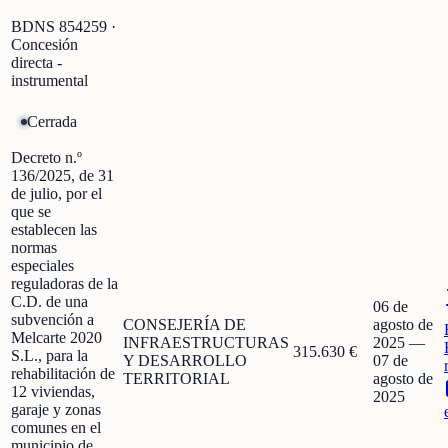
BDNS
854259
·
Concesión
directa -
instrumental
Cerrada
Decreto n.º
136/2025, de 31
de julio, por el
que se
establecen las
normas
especiales
reguladoras de la
C.D. de una
06 de
subvención a
CONSEJERÍA DE
agosto de
Melcarte 2020
INFRAESTRUCTURAS
2025
—
315.630 €
S.L., para la
Y DESARROLLO
07 de
rehabilitación de
TERRITORIAL
agosto de
12 viviendas,
2025
garaje y zonas
comunes en el
municipio de