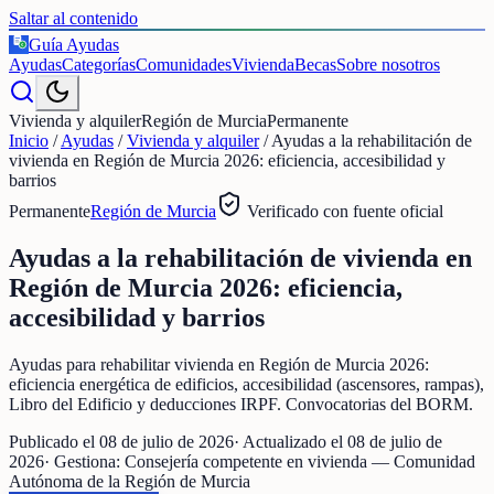
Saltar al contenido
Guía Ayudas
€
Ayudas
Categorías
Comunidades
Vivienda
Becas
Sobre nosotros
Vivienda y alquiler
Región de Murcia
Permanente
Inicio
/
Ayudas
/
Vivienda y alquiler
/
Ayudas a la rehabilitación de
vivienda en Región de Murcia 2026: eficiencia, accesibilidad y
barrios
Permanente
Región de Murcia
Verificado con fuente oficial
Ayudas a la rehabilitación de vivienda en
Región de Murcia 2026: eficiencia,
accesibilidad y barrios
Ayudas para rehabilitar vivienda en Región de Murcia 2026:
eficiencia energética de edificios, accesibilidad (ascensores, rampas),
Libro del Edificio y deducciones IRPF. Convocatorias del BORM.
Publicado el
08 de julio de 2026
· Actualizado el
08 de julio de
2026
· Gestiona:
Consejería competente en vivienda — Comunidad
Autónoma de la Región de Murcia