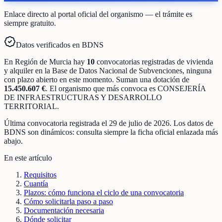
Enlace directo al portal oficial del organismo — el trámite es
siempre gratuito.
Datos verificados en BDNS
En
Región de Murcia
hay
10
convocatorias registradas
de
vivienda
y alquiler
en la Base de Datos Nacional de Subvenciones
, ninguna
con plazo abierto en este momento
.
Suman una dotación de
15.450.607 €
.
El organismo que más convoca es
CONSEJERÍA
DE INFRAESTRUCTURAS Y DESARROLLO
TERRITORIAL
.
Última convocatoria registrada el
29 de julio de 2026
. Los datos de
BDNS son dinámicos: consulta siempre la ficha oficial enlazada más
abajo.
En este artículo
Requisitos
Cuantía
Plazos: cómo funciona el ciclo de una convocatoria
Cómo solicitarla paso a paso
Documentación necesaria
Dónde solicitar