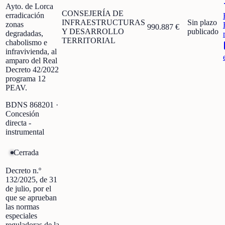
Ayto. de Lorca
CONSEJERÍA DE
erradicación
INFRAESTRUCTURAS
Sin plazo
zonas
990.887 €
Y DESARROLLO
publicado
degradadas,
TERRITORIAL
chabolismo e
infravivienda, al
amparo del Real
Decreto 42/2022
programa 12
PEAV.
BDNS
868201
·
Concesión
directa -
instrumental
Cerrada
Decreto n.º
132/2025, de 31
de julio, por el
que se aprueban
las normas
especiales
reguladoras de la