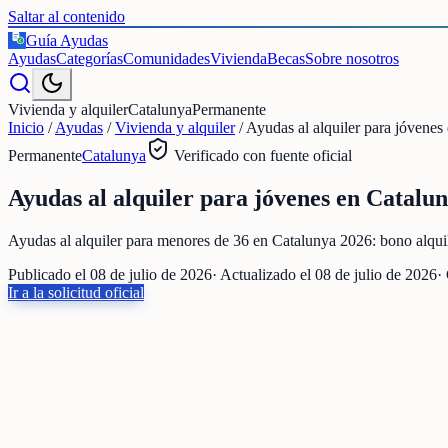
Saltar al contenido
Guía Ayudas
€
Ayudas
Categorías
Comunidades
Vivienda
Becas
Sobre nosotros
Vivienda y alquiler
Catalunya
Permanente
Inicio
/
Ayudas
/
Vivienda y alquiler
/
Ayudas al alquiler para jóvenes
Permanente
Catalunya
Verificado con fuente oficial
Ayudas al alquiler para jóvenes en Catalu
Ayudas al alquiler para menores de 36 en Catalunya 2026: bono alqu
Publicado el
08 de julio de 2026
· Actualizado el
08 de julio de 2026
·
Ir a la solicitud oficial