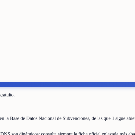
gratuito.
en la Base de Datos Nacional de Subvenciones
, de las que
1
sigue abie
BDNS son dinámicos: consulta siempre la ficha oficial enlazada más aba