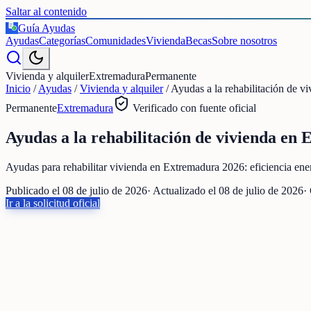
Saltar al contenido
Guía Ayudas
€
Ayudas
Categorías
Comunidades
Vivienda
Becas
Sobre nosotros
Vivienda y alquiler
Extremadura
Permanente
Inicio
/
Ayudas
/
Vivienda y alquiler
/
Ayudas a la rehabilitación de vi
Permanente
Extremadura
Verificado con fuente oficial
Ayudas a la rehabilitación de vivienda en 
Ayudas para rehabilitar vivienda en Extremadura 2026: eficiencia ene
Publicado el
08 de julio de 2026
· Actualizado el
08 de julio de 2026
·
Ir a la solicitud oficial