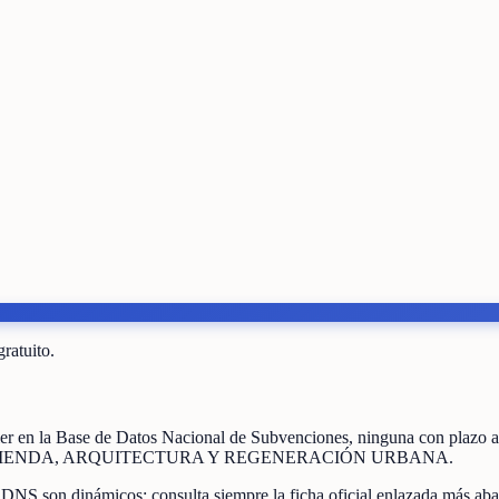
gratuito.
er
en la Base de Datos Nacional de Subvenciones
, ninguna con plazo 
VIENDA, ARQUITECTURA Y REGENERACIÓN URBANA
.
BDNS son dinámicos: consulta siempre la ficha oficial enlazada más aba