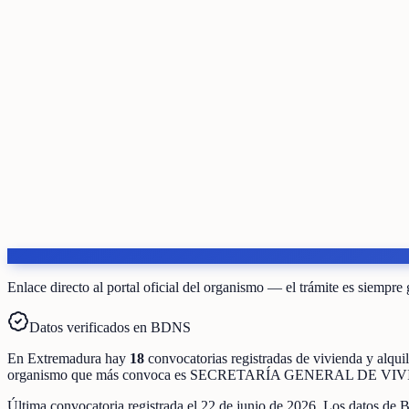
Enlace directo al portal oficial del organismo — el trámite es siempre 
Datos verificados en BDNS
En
Extremadura
hay
18
convocatorias registradas
de
vivienda y alquil
organismo que más convoca es
SECRETARÍA GENERAL DE VI
Última convocatoria registrada el
22 de junio de 2026
. Los datos de 