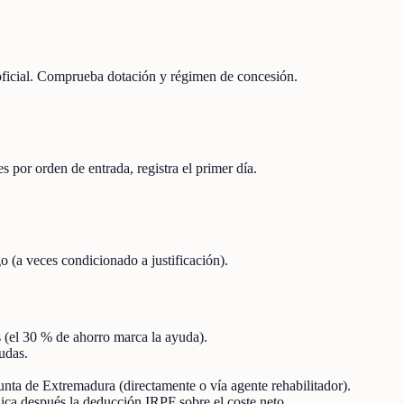
 oficial. Comprueba dotación y régimen de concesión.
s por orden de entrada, registra el primer día.
o (a veces condicionado a justificación).
s (el 30 % de ahorro marca la ayuda).
udas.
Junta de Extremadura (directamente o vía agente rehabilitador).
 aplica después la deducción IRPF sobre el coste neto.