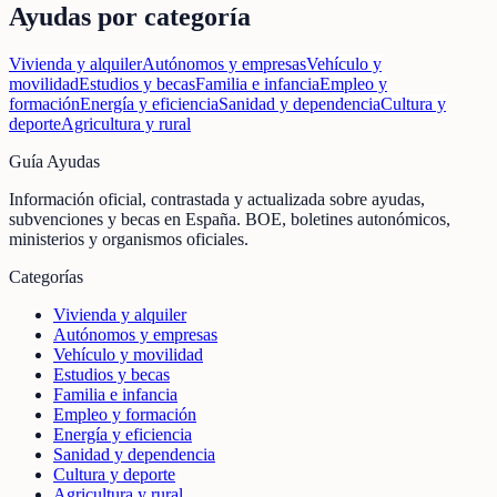
Ayudas por categoría
Vivienda y alquiler
Autónomos y empresas
Vehículo y
movilidad
Estudios y becas
Familia e infancia
Empleo y
formación
Energía y eficiencia
Sanidad y dependencia
Cultura y
deporte
Agricultura y rural
Guía Ayudas
Información oficial, contrastada y actualizada sobre ayudas,
subvenciones y becas en España. BOE, boletines autonómicos,
ministerios y organismos oficiales.
Categorías
Vivienda y alquiler
Autónomos y empresas
Vehículo y movilidad
Estudios y becas
Familia e infancia
Empleo y formación
Energía y eficiencia
Sanidad y dependencia
Cultura y deporte
Agricultura y rural