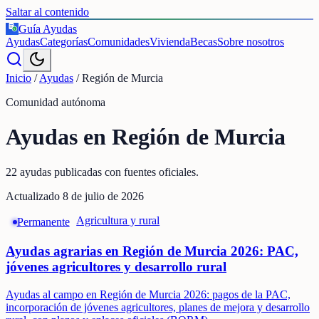
Saltar al contenido
Guía Ayudas
€
Ayudas
Categorías
Comunidades
Vivienda
Becas
Sobre nosotros
Inicio
/
Ayudas
/
Región de Murcia
Comunidad autónoma
Ayudas en
Región de Murcia
22
ayudas publicadas
con fuentes oficiales.
Actualizado
8 de julio de 2026
Agricultura y rural
Permanente
Ayudas agrarias en Región de Murcia 2026: PAC,
jóvenes agricultores y desarrollo rural
Ayudas al campo en Región de Murcia 2026: pagos de la PAC,
incorporación de jóvenes agricultores, planes de mejora y desarrollo