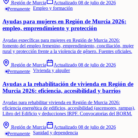
Región de Murcia
Actualizado
08 de julio de 2026
Empleo y formación
Permanente
Ayudas para mujeres en Región de Murcia 2026:
empleo, emprendimiento y protección
Ayudas específicas para mujeres en Región de Murcia 2026:
fomento del empleo femenino, emprendimiento, conciliación, mujer
rural y protección frente a la violencia de género. Fuentes oficiales.
Región de Murcia
Actualizado
08 de julio de 2026
Vivienda y alquiler
Permanente
Ayudas a la rehabilitación de vivienda en Región de
Murcia 2026: eficiencia, accesibilidad y barrios
Ayudas para rehabilitar vivienda en Región de Murcia 2026:
eficiencia energética de edificios, accesibilidad (ascensores, rampas),
Libro del Edificio y deducciones IRPF. Convocatorias del BORM.
Región de Murcia
Actualizado
08 de julio de 2026
Sanidad y dependencia
Permanente