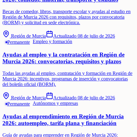
Becas de comedor, libros, transporte escolar y ayudas al estudio en
Región de Murcia 2026 con requisitos, plazos por convocatoria
(BORM) y solicitud en sede electrónica.
Región de Murcia
Actualizado
08 de julio de 2026
Empleo y formación
Permanente
Ayudas al empleo y la contratación en Región de
Murcia 2026: convocatorias, requisitos y plazos
Todas las ayudas al empleo, contratación y formación en Región de
Murcia 2026: incentivos, programas de inserción y convocatorias
del boletín oficial (BORM).
Región de Murcia
Actualizado
08 de julio de 2026
Autónomos y empresas
Permanente
Ayudas al emprendimiento en Región de Murcia
2026: autoempleo, tarifa plana y financiación
Guía de ayudas para emprender en Región de Murcia 2026: