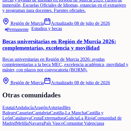
inmersión, Escuelas Oficiales de Idiomas, estancias en el extranjero
y programas para docentes. Fuentes oficiales.
Región de Murcia
Actualizado
08 de julio de 2026
Estudios y becas
Permanente
Becas universitarias en Región de Murcia 2026:
complementarias, excelencia y movilidad
Becas universitarias en Región de Murcia 2026: ayudas
complementarias a la beca MEC, excelencia académica, movilidad y
máster, con plazos por convocatoria (BORM).
Región de Murcia
Actualizado
08 de julio de 2026
Otras comunidades
Estatal
Andalucía
Aragón
Asturias
Illes
Balears
Canarias
Cantabria
Castilla-La Mancha
Castilla y
León
Catalunya
Ceuta
Extremadura
Galicia
La Rioja
Comunidad de
Madrid
Melilla
Navarra
País Vasco
Comunitat Valenciana