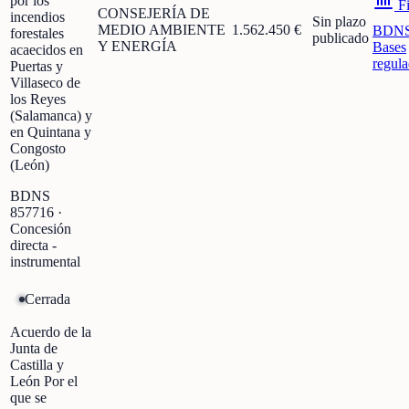
por los
Fi
CONSEJERÍA DE
incendios
Sin plazo
MEDIO AMBIENTE
1.562.450 €
BDN
forestales
publicado
Y ENERGÍA
Bases
acaecidos en
regula
Puertas y
Villaseco de
los Reyes
(Salamanca) y
en Quintana y
Congosto
(León)
BDNS
857716
·
Concesión
directa -
instrumental
Cerrada
Acuerdo de la
Junta de
Castilla y
León Por el
que se