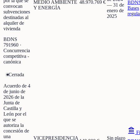
por la que se
MEDIO AMBIENTE
48.970.769 €
BDN
—
31 de
convocan
Y ENERGÍA
Bases
enero de
subvenciones
regula
2025
destinadas al
alquiler de
vivienda
BDNS
791960
·
Concurrencia
competitiva -
canónica
Cerrada
Acuerdo de 4
de junio de
2026 de la
Junta de
Castilla y
León por el
que se
autoriza la
concesión de
Fi
una
VICEPRESIDENCIA
Sin plazo