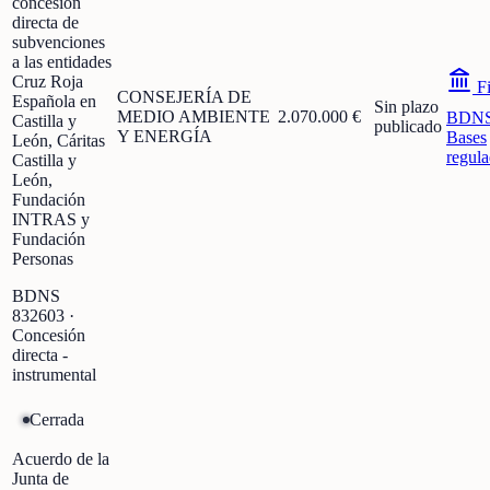
concesión
directa de
subvenciones
a las entidades
Cruz Roja
Fi
CONSEJERÍA DE
Española en
Sin plazo
MEDIO AMBIENTE
2.070.000 €
BDN
Castilla y
publicado
Y ENERGÍA
Bases
León, Cáritas
regula
Castilla y
León,
Fundación
INTRAS y
Fundación
Personas
BDNS
832603
·
Concesión
directa -
instrumental
Cerrada
Acuerdo de la
Junta de