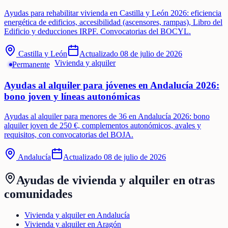
Ayudas para rehabilitar vivienda en Castilla y León 2026: eficiencia
energética de edificios, accesibilidad (ascensores, rampas), Libro del
Edificio y deducciones IRPF. Convocatorias del BOCYL.
Castilla y León
Actualizado
08 de julio de 2026
Vivienda y alquiler
Permanente
Ayudas al alquiler para jóvenes en Andalucía 2026:
bono joven y líneas autonómicas
Ayudas al alquiler para menores de 36 en Andalucía 2026: bono
alquiler joven de 250 €, complementos autonómicos, avales y
requisitos, con convocatorias del BOJA.
Andalucía
Actualizado
08 de julio de 2026
Ayudas de
vivienda y alquiler
en otras
comunidades
Vivienda y alquiler en Andalucía
Vivienda y alquiler en Aragón