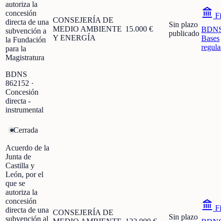
autoriza la
concesión
Fi
CONSEJERÍA DE
directa de una
Sin plazo
MEDIO AMBIENTE
15.000 €
BDN
subvención a
publicado
Y ENERGÍA
Bases
la Fundación
regula
para la
Magistratura
BDNS
862152
·
Concesión
directa -
instrumental
Cerrada
Acuerdo de la
Junta de
Castilla y
León, por el
que se
autoriza la
concesión
Fi
directa de una
CONSEJERÍA DE
Sin plazo
subvención al