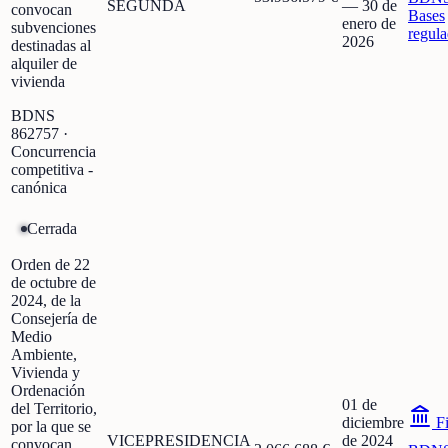
SEGUNDA
—
30 de
convocan
Bases
enero de
subvenciones
regula
2026
destinadas al
alquiler de
vivienda
BDNS
862757
·
Concurrencia
competitiva -
canónica
Cerrada
Orden de 22
de octubre de
2024, de la
Consejería de
Medio
Ambiente,
Vivienda y
Ordenación
01 de
del Territorio,
diciembre
Fi
por la que se
VICEPRESIDENCIA
de 2024
convocan