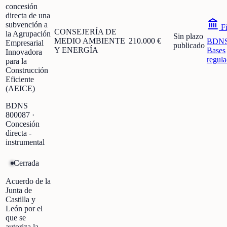
concesión
directa de una
subvención a
Fi
CONSEJERÍA DE
la Agrupación
Sin plazo
MEDIO AMBIENTE
210.000 €
BDN
Empresarial
publicado
Y ENERGÍA
Bases
Innovadora
regula
para la
Construcción
Eficiente
(AEICE)
BDNS
800087
·
Concesión
directa -
instrumental
Cerrada
Acuerdo de la
Junta de
Castilla y
León por el
que se
autoriza la