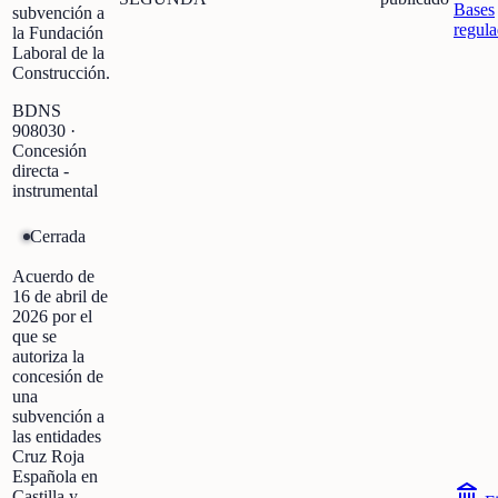
Bases
subvención a
regula
la Fundación
Laboral de la
Construcción.
BDNS
908030
·
Concesión
directa -
instrumental
Cerrada
Acuerdo de
16 de abril de
2026 por el
que se
autoriza la
concesión de
una
subvención a
las entidades
Cruz Roja
Española en
Castilla y