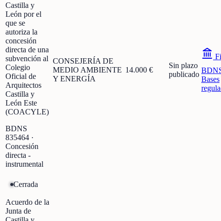
Castilla y
León por el
que se
autoriza la
concesión
directa de una
Fi
subvención al
CONSEJERÍA DE
Sin plazo
Colegio
MEDIO AMBIENTE
14.000 €
BDN
publicado
Oficial de
Y ENERGÍA
Bases
Arquitectos
regula
Castilla y
León Este
(COACYLE)
BDNS
835464
·
Concesión
directa -
instrumental
Cerrada
Acuerdo de la
Junta de
Castilla y