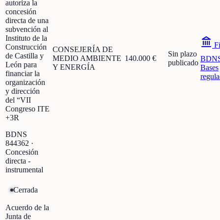
autoriza la
concesión
directa de una
subvención al
Instituto de la
Fi
Construcción
CONSEJERÍA DE
Sin plazo
de Castilla y
MEDIO AMBIENTE
140.000 €
BDN
publicado
León para
Y ENERGÍA
Bases
financiar la
regula
organización
y dirección
del “VII
Congreso ITE
+3R
BDNS
844362
·
Concesión
directa -
instrumental
Cerrada
Acuerdo de la
Junta de