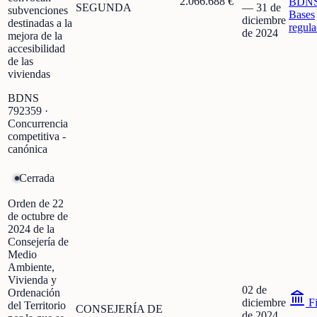
2.066.688 €
BDN
SEGUNDA
—
31 de
subvenciones
Bases
diciembre
destinadas a la
regula
de 2024
mejora de la
accesibilidad
de las
viviendas
BDNS
792359
·
Concurrencia
competitiva -
canónica
Cerrada
Orden de 22
de octubre de
2024 de la
Consejería de
Medio
Ambiente,
Vivienda y
02 de
Ordenación
diciembre
Fi
del Territorio
CONSEJERÍA DE
de 2024