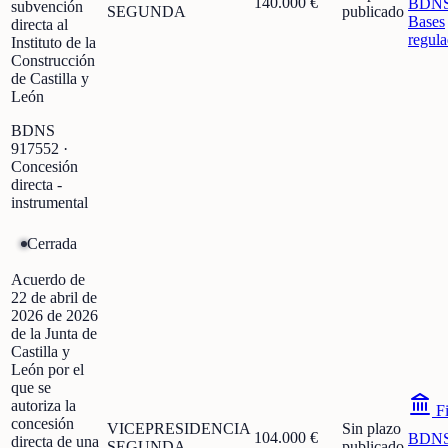
140.000 €
BDN
subvención
SEGUNDA
publicado
Bases
directa al
regula
Instituto de la
Construcción
de Castilla y
León
BDNS
917552
·
Concesión
directa -
instrumental
Cerrada
Acuerdo de
22 de abril de
2026 de 2026
de la Junta de
Castilla y
León por el
que se
autoriza la
Fi
concesión
VICEPRESIDENCIA
Sin plazo
104.000 €
BDN
directa de una
SEGUNDA
publicado