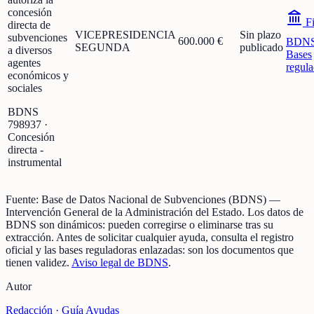
concesión
Fi
directa de
VICEPRESIDENCIA
Sin plazo
subvenciones
600.000 €
BDN
SEGUNDA
publicado
a diversos
Bases
agentes
regula
económicos y
sociales
BDNS
798937
·
Concesión
directa -
instrumental
Fuente:
Base de Datos Nacional de Subvenciones (BDNS)
—
Intervención General de la Administración del Estado
.
Los datos de
BDNS son dinámicos: pueden corregirse o eliminarse tras su
extracción.
Antes de solicitar cualquier ayuda, consulta el registro
oficial y las bases reguladoras enlazadas: son los documentos que
tienen validez.
Aviso legal de BDNS
.
Autor
Redacción ·
Guía Ayudas