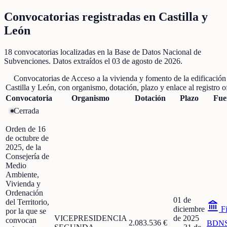
Convocatorias registradas en
Castilla y
León
18
convocatorias localizadas
en la Base de Datos Nacional de
Subvenciones
. Datos extraídos el
03 de agosto de 2026
.
Convocatorias de
Acceso a la vivienda y fomento de la edificación
Castilla y León
, con organismo, dotación, plazo y enlace al registro of
Convocatoria
Organismo
Dotación
Plazo
Fue
Cerrada
Orden de 16
de octubre de
2025, de la
Consejería de
Medio
Ambiente,
Vivienda y
Ordenación
01 de
del Territorio,
diciembre
Fi
por la que se
VICEPRESIDENCIA
de 2025
convocan
2.083.536 €
BDN