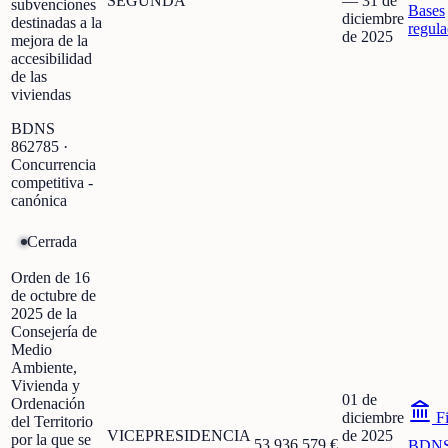
SEGUNDA
—
31 de
subvenciones
Bases
diciembre
destinadas a la
regula
de 2025
mejora de la
accesibilidad
de las
viviendas
BDNS
862785
·
Concurrencia
competitiva -
canónica
Cerrada
Orden de 16
de octubre de
2025 de la
Consejería de
Medio
Ambiente,
Vivienda y
01 de
Ordenación
diciembre
Fi
del Territorio
VICEPRESIDENCIA
de 2025
por la que se
53.936.579 €
BDN