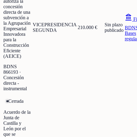
autoriza la
concesión
directa de una
subvención a
Fi
la Agrupación
VICEPRESIDENCIA
Sin plazo
210.000 €
BDN
Empresarial
SEGUNDA
publicado
Bases
Innovadora
regula
para la
Construcción
Eficiente
(AEICE)
BDNS
866193
·
Concesión
directa -
instrumental
Cerrada
Acuerdo de la
Junta de
Castilla y
León por el
que se