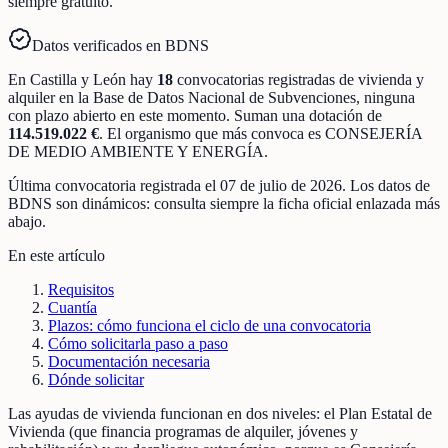
siempre gratuito.
Datos verificados en BDNS
En
Castilla y León
hay
18
convocatorias registradas
de
vivienda y
alquiler
en la Base de Datos Nacional de Subvenciones
, ninguna
con plazo abierto en este momento
.
Suman una dotación de
114.519.022 €
.
El organismo que más convoca es
CONSEJERÍA
DE MEDIO AMBIENTE Y ENERGÍA
.
Última convocatoria registrada el
07 de julio de 2026
. Los datos de
BDNS son dinámicos: consulta siempre la ficha oficial enlazada más
abajo.
En este artículo
Requisitos
Cuantía
Plazos: cómo funciona el ciclo de una convocatoria
Cómo solicitarla paso a paso
Documentación necesaria
Dónde solicitar
Las ayudas de vivienda funcionan en dos niveles: el Plan Estatal de
Vivienda (que financia programas de alquiler, jóvenes y