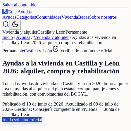
Saltar al contenido
Guía Ayudas
€
Ayudas
Categorías
Comunidades
Vivienda
Becas
Sobre nosotros
Vivienda y alquiler
Castilla y León
Permanente
Inicio
/
Ayudas
/
Vivienda y alquiler
/
Ayudas a la vivienda en
Castilla y León 2026: alquiler, compra y rehabilitación
Permanente
Castilla y León
Verificado con fuente oficial
Ayudas a la vivienda en Castilla y León
2026: alquiler, compra y rehabilitación
Todas las ayudas de vivienda en Castilla y León 2026: bono alquiler
joven, ayudas al alquiler del plan estatal, compra para jóvenes y
rehabilitación, con convocatorias del BOCYL.
Publicado el
19 de junio de 2026
· Actualizado el
08 de julio de
2026
· Gestiona:
Consejería competente en vivienda — Junta de
Castilla y León
Ir a la solicitud oficial