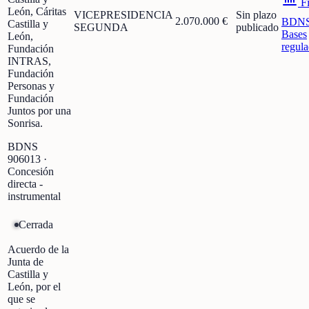
Fi
León, Cáritas
VICEPRESIDENCIA
Sin plazo
2.070.000 €
BDN
Castilla y
SEGUNDA
publicado
Bases
León,
regula
Fundación
INTRAS,
Fundación
Personas y
Fundación
Juntos por una
Sonrisa.
BDNS
906013
·
Concesión
directa -
instrumental
Cerrada
Acuerdo de la
Junta de
Castilla y
León, por el
que se