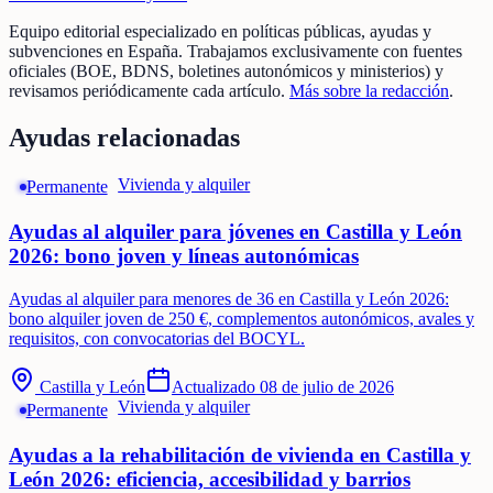
Equipo editorial especializado en políticas públicas, ayudas y
subvenciones en España. Trabajamos exclusivamente con fuentes
oficiales (BOE, BDNS, boletines autonómicos y ministerios) y
revisamos periódicamente cada artículo.
Más sobre la redacción
.
Ayudas relacionadas
Vivienda y alquiler
Permanente
Ayudas al alquiler para jóvenes en Castilla y León
2026: bono joven y líneas autonómicas
Ayudas al alquiler para menores de 36 en Castilla y León 2026:
bono alquiler joven de 250 €, complementos autonómicos, avales y
requisitos, con convocatorias del BOCYL.
Castilla y León
Actualizado
08 de julio de 2026
Vivienda y alquiler
Permanente
Ayudas a la rehabilitación de vivienda en Castilla y
León 2026: eficiencia, accesibilidad y barrios