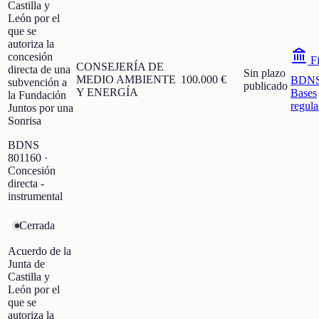
Castilla y
León por el
que se
autoriza la
concesión
Fi
CONSEJERÍA DE
directa de una
Sin plazo
MEDIO AMBIENTE
100.000 €
BDN
subvención a
publicado
Y ENERGÍA
Bases
la Fundación
regula
Juntos por una
Sonrisa
BDNS
801160
·
Concesión
directa -
instrumental
Cerrada
Acuerdo de la
Junta de
Castilla y
León por el
que se
autoriza la