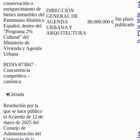
conservación o
enriquecimiento de
DIRECCIÓN
bienes inmuebles del
GENERAL DE
Sin plazo
Patrimonio Histórico
B
AGENDA
80.000.000 €
publicado
Español, dentro del
r
URBANA Y
"Programa 2%
ARQUITECTURA
Cultural" del
e
Ministerio de
Vivienda y Agenda
Urbana
BDNS
873847
·
Concurrencia
competitiva -
canónica
Cerrada
Resolución por la
que se hace público
el Acuerdo de 12 de
mayo de 2025 del
Consejo de
Administración del
Consorcio de la