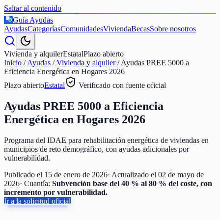
Saltar al contenido
Guía Ayudas
€
Ayudas
Categorías
Comunidades
Vivienda
Becas
Sobre nosotros
Vivienda y alquiler
Estatal
Plazo abierto
Inicio
/
Ayudas
/
Vivienda y alquiler
/
Ayudas PREE 5000 a
Eficiencia Energética en Hogares 2026
Plazo abierto
Estatal
Verificado con fuente oficial
Ayudas PREE 5000 a Eficiencia
Energética en Hogares 2026
Programa del IDAE para rehabilitación energética de viviendas en
municipios de reto demográfico, con ayudas adicionales por
vulnerabilidad.
Publicado el
15 de enero de 2026
· Actualizado el
02 de mayo de
2026
· Cuantía:
Subvención base del 40 % al 80 % del coste, con
incremento por vulnerabilidad.
Ir a la solicitud oficial