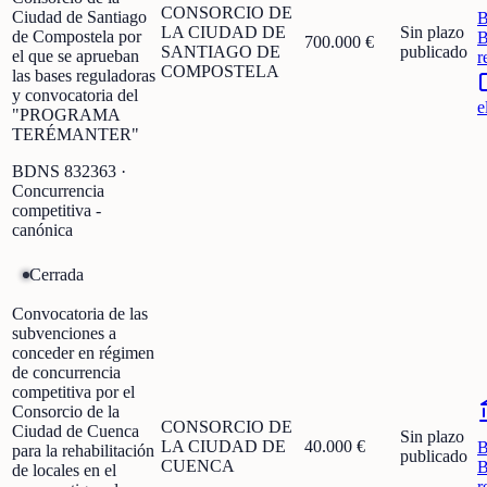
CONSORCIO DE
Ciudad de Santiago
LA CIUDAD DE
Sin plazo
de Compostela por
B
700.000 €
SANTIAGO DE
publicado
el que se aprueban
r
COMPOSTELA
las bases reguladoras
y convocatoria del
e
"PROGRAMA
TERÉMANTER"
BDNS
832363
·
Concurrencia
competitiva -
canónica
Cerrada
Convocatoria de las
subvenciones a
conceder en régimen
de concurrencia
competitiva por el
Consorcio de la
CONSORCIO DE
Ciudad de Cuenca
Sin plazo
LA CIUDAD DE
40.000 €
para la rehabilitación
publicado
CUENCA
B
de locales en el
r