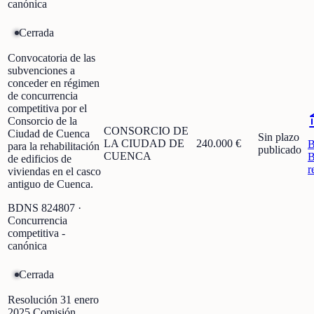
canónica
Cerrada
Convocatoria de las
subvenciones a
conceder en régimen
de concurrencia
competitiva por el
Consorcio de la
CONSORCIO DE
Ciudad de Cuenca
Sin plazo
LA CIUDAD DE
240.000 €
para la rehabilitación
publicado
CUENCA
B
de edificios de
r
viviendas en el casco
antiguo de Cuenca.
BDNS
824807
·
Concurrencia
competitiva -
canónica
Cerrada
Resolución 31 enero
2025 Comisión