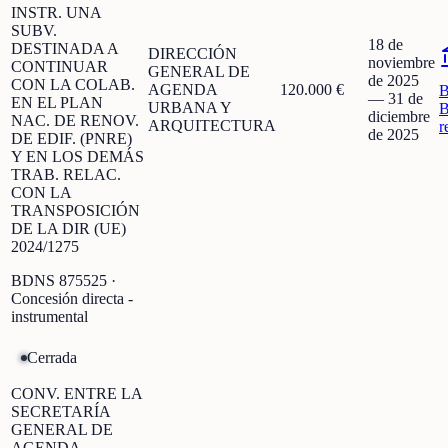
INSTR. UNA
SUBV.
18 de
DESTINADA A
DIRECCIÓN
noviembre
CONTINUAR
GENERAL DE
de 2025
CON LA COLAB.
AGENDA
120.000 €
—
31 de
EN EL PLAN
URBANA Y
B
diciembre
NAC. DE RENOV.
ARQUITECTURA
r
de 2025
DE EDIF. (PNRE)
Y EN LOS DEMÁS
TRAB. RELAC.
CON LA
TRANSPOSICIÓN
DE LA DIR (UE)
2024/1275
BDNS
875525
·
Concesión directa -
instrumental
Cerrada
CONV. ENTRE LA
SECRETARÍA
GENERAL DE
AGENDA