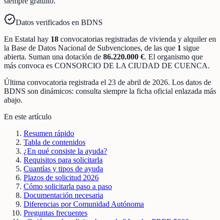
siempre gratuito.
Datos verificados en BDNS
En
Estatal
hay
18
convocatorias registradas
de
vivienda y alquiler
en
la Base de Datos Nacional de Subvenciones
, de las que
1
sigue
abierta
.
Suman una dotación de
86.220.000 €
.
El organismo que
más convoca es
CONSORCIO DE LA CIUDAD DE CUENCA
.
Última convocatoria registrada el
23 de abril de 2026
. Los datos de
BDNS son dinámicos: consulta siempre la ficha oficial enlazada más
abajo.
En este artículo
Resumen rápido
Tabla de contenidos
¿En qué consiste la ayuda?
Requisitos para solicitarla
Cuantías y tipos de ayuda
Plazos de solicitud 2026
Cómo solicitarla paso a paso
Documentación necesaria
Diferencias por Comunidad Autónoma
Preguntas frecuentes