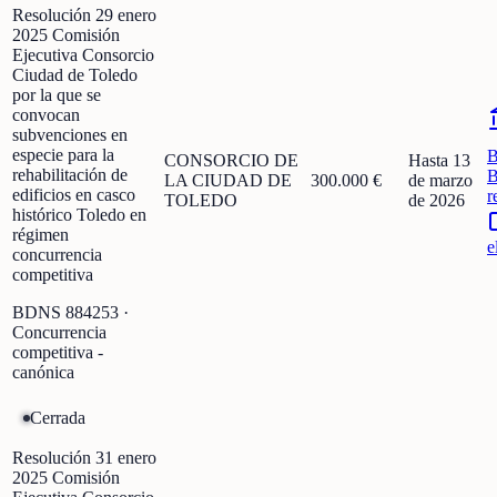
Resolución 29 enero
2025 Comisión
Ejecutiva Consorcio
Ciudad de Toledo
por la que se
convocan
subvenciones en
especie para la
CONSORCIO DE
Hasta 13
rehabilitación de
B
LA CIUDAD DE
300.000 €
de marzo
edificios en casco
r
TOLEDO
de 2026
histórico Toledo en
régimen
e
concurrencia
competitiva
BDNS
884253
·
Concurrencia
competitiva -
canónica
Cerrada
Resolución 31 enero
2025 Comisión