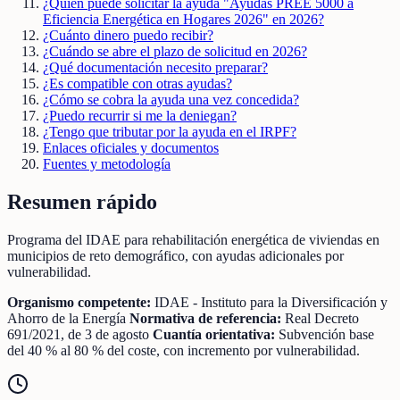
¿Quién puede solicitar la ayuda "Ayudas PREE 5000 a
Eficiencia Energética en Hogares 2026" en 2026?
¿Cuánto dinero puedo recibir?
¿Cuándo se abre el plazo de solicitud en 2026?
¿Qué documentación necesito preparar?
¿Es compatible con otras ayudas?
¿Cómo se cobra la ayuda una vez concedida?
¿Puedo recurrir si me la deniegan?
¿Tengo que tributar por la ayuda en el IRPF?
Enlaces oficiales y documentos
Fuentes y metodología
Resumen rápido
Programa del IDAE para rehabilitación energética de viviendas en
municipios de reto demográfico, con ayudas adicionales por
vulnerabilidad.
Organismo competente:
IDAE - Instituto para la Diversificación y
Ahorro de la Energía
Normativa de referencia:
Real Decreto
691/2021, de 3 de agosto
Cuantía orientativa:
Subvención base
del 40 % al 80 % del coste, con incremento por vulnerabilidad.