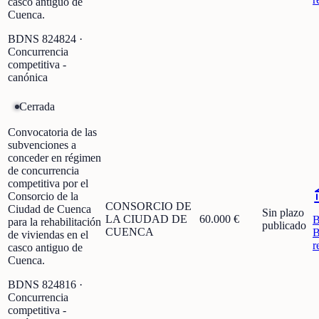
casco antiguo de
Cuenca.
BDNS
824824
·
Concurrencia
competitiva -
canónica
Cerrada
Convocatoria de las
subvenciones a
conceder en régimen
de concurrencia
competitiva por el
Consorcio de la
CONSORCIO DE
Ciudad de Cuenca
Sin plazo
LA CIUDAD DE
60.000 €
para la rehabilitación
publicado
CUENCA
B
de viviendas en el
r
casco antiguo de
Cuenca.
BDNS
824816
·
Concurrencia
competitiva -