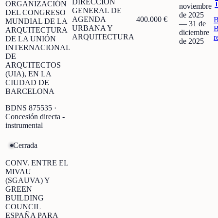
DIRECCIÓN
ORGANIZACIÓN
noviembre
GENERAL DE
DEL CONGRESO
de 2025
AGENDA
400.000 €
MUNDIAL DE LA
—
31 de
URBANA Y
B
ARQUITECTURA
diciembre
ARQUITECTURA
r
DE LA UNIÓN
de 2025
INTERNACIONAL
DE
ARQUITECTOS
(UIA), EN LA
CIUDAD DE
BARCELONA
BDNS
875535
·
Concesión directa -
instrumental
Cerrada
CONV. ENTRE EL
MIVAU
(SGAUVA) Y
GREEN
BUILDING
COUNCIL
ESPAÑA PARA