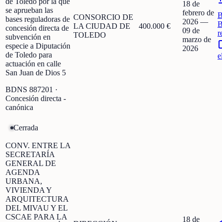
de Toledo por la que
18 de
se aprueban las
febrero de
CONSORCIO DE
bases reguladoras de
2026
—
B
LA CIUDAD DE
400.000 €
concesión directa de
09 de
r
TOLEDO
subvención en
marzo de
especie a Diputación
2026
de Toledo para
e
actuación en calle
San Juan de Dios 5
BDNS
887201
·
Concesión directa -
canónica
Cerrada
CONV. ENTRE LA
SECRETARÍA
GENERAL DE
AGENDA
URBANA,
VIVIENDA Y
ARQUITECTURA
DEL MIVAU Y EL
CSCAE PARA LA
18 de