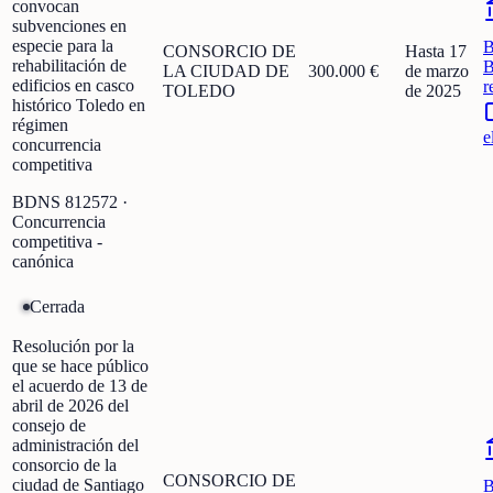
convocan
subvenciones en
especie para la
CONSORCIO DE
Hasta 17
rehabilitación de
B
LA CIUDAD DE
300.000 €
de marzo
edificios en casco
r
TOLEDO
de 2025
histórico Toledo en
régimen
e
concurrencia
competitiva
BDNS
812572
·
Concurrencia
competitiva -
canónica
Cerrada
Resolución por la
que se hace público
el acuerdo de 13 de
abril de 2026 del
consejo de
administración del
consorcio de la
CONSORCIO DE
ciudad de Santiago