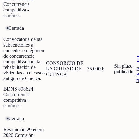
Concurrencia
competitiva -
canónica
Cerrada
Convocatoria de las
subvenciones a
conceder en régimen
de concurrencia
competitiva para la
CONSORCIO DE
Sin plazo
rehabilitación de
LA CIUDAD DE
75.000 €
publicado
viviendas en el casco
CUENCA
B
antiguo de Cuenca.
r
BDNS
898624
·
Concurrencia
competitiva -
canónica
Cerrada
Resolución 29 enero
2026 Comisión