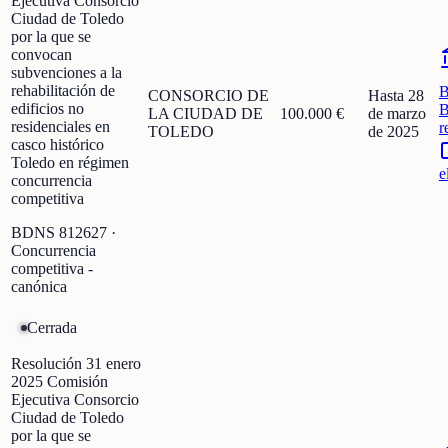
Ejecutiva Consorcio
Ciudad de Toledo
por la que se
convocan
subvenciones a la
rehabilitación de
CONSORCIO DE
Hasta 28
edificios no
B
LA CIUDAD DE
100.000 €
de marzo
residenciales en
r
TOLEDO
de 2025
casco histórico
Toledo en régimen
e
concurrencia
competitiva
BDNS
812627
·
Concurrencia
competitiva -
canónica
Cerrada
Resolución 31 enero
2025 Comisión
Ejecutiva Consorcio
Ciudad de Toledo
por la que se