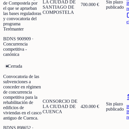
LA CIUDAD DE
Sin plazo
de Compostela por
B
700.000 €
SANTIAGO DE
publicado
el que se aprueban
r
COMPOSTELA
las bases reguladoras
y convocatoria del
e
programa
Terémanter
BDNS
900909
·
Concurrencia
competitiva -
canónica
Cerrada
Convocatoria de las
subvenciones a
conceder en régimen
de concurrencia
competitiva para la
CONSORCIO DE
rehabilitación de
Sin plazo
LA CIUDAD DE
420.000 €
edificios de
publicado
CUENCA
B
viviendas en el casco
r
antiguo de Cuenca.
BDNS
898652
·