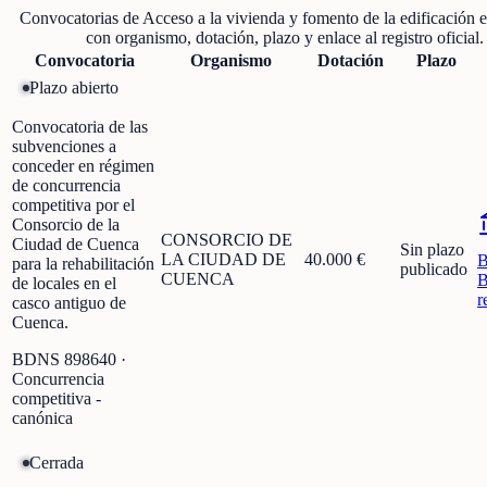
Convocatorias de
Acceso a la vivienda y fomento de la edificación
e
con organismo, dotación, plazo y enlace al registro oficial.
Convocatoria
Organismo
Dotación
Plazo
Plazo abierto
Convocatoria de las
subvenciones a
conceder en régimen
de concurrencia
competitiva por el
Consorcio de la
CONSORCIO DE
Ciudad de Cuenca
Sin plazo
LA CIUDAD DE
40.000 €
para la rehabilitación
publicado
CUENCA
B
de locales en el
r
casco antiguo de
Cuenca.
BDNS
898640
·
Concurrencia
competitiva -
canónica
Cerrada