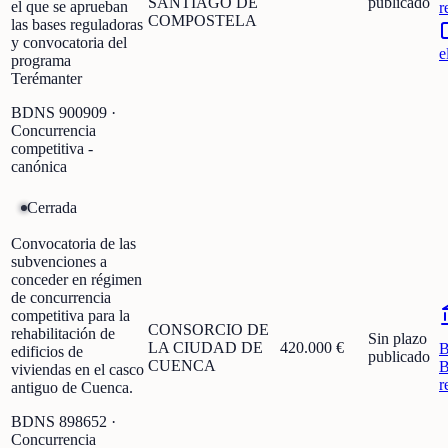
SANTIAGO DE
publicado
el que se aprueban
r
COMPOSTELA
las bases reguladoras
y convocatoria del
e
programa
Terémanter
BDNS
900909
·
Concurrencia
competitiva -
canónica
Cerrada
Convocatoria de las
subvenciones a
conceder en régimen
de concurrencia
competitiva para la
CONSORCIO DE
rehabilitación de
Sin plazo
LA CIUDAD DE
420.000 €
edificios de
publicado
CUENCA
B
viviendas en el casco
r
antiguo de Cuenca.
BDNS
898652
·
Concurrencia