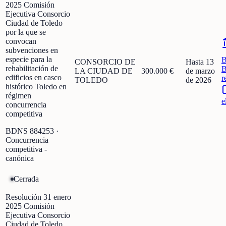
2025 Comisión
Ejecutiva Consorcio
Ciudad de Toledo
por la que se
convocan
subvenciones en
especie para la
CONSORCIO DE
Hasta 13
rehabilitación de
B
LA CIUDAD DE
300.000 €
de marzo
edificios en casco
r
TOLEDO
de 2026
histórico Toledo en
régimen
e
concurrencia
competitiva
BDNS
884253
·
Concurrencia
competitiva -
canónica
Cerrada
Resolución 31 enero
2025 Comisión
Ejecutiva Consorcio
Ciudad de Toledo