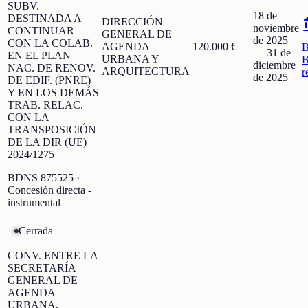
SUBV.
18 de
DESTINADA A
DIRECCIÓN
noviembre
CONTINUAR
GENERAL DE
de 2025
CON LA COLAB.
AGENDA
120.000 €
—
31 de
EN EL PLAN
URBANA Y
B
diciembre
NAC. DE RENOV.
ARQUITECTURA
r
de 2025
DE EDIF. (PNRE)
Y EN LOS DEMÁS
TRAB. RELAC.
CON LA
TRANSPOSICIÓN
DE LA DIR (UE)
2024/1275
BDNS
875525
·
Concesión directa -
instrumental
Cerrada
CONV. ENTRE LA
SECRETARÍA
GENERAL DE
AGENDA
URBANA,