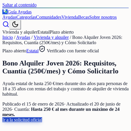
Saltar al contenido
Guía Ayudas
€
Ayudas
Categorías
Comunidades
Vivienda
Becas
Sobre nosotros
Vivienda y alquiler
Estatal
Plazo abierto
Inicio
/
Ayudas
/
Vivienda y alquiler
/
Bono Alquiler Joven 2026:
Requisitos, Cuantía (250€/mes) y Cómo Solicitarlo
Plazo abierto
Estatal
Verificado con fuente oficial
Bono Alquiler Joven 2026: Requisitos,
Cuantía (250€/mes) y Cómo Solicitarlo
Ayuda estatal de hasta 250 €/mes durante dos años para personas de
18 a 35 años con rentas del trabajo y contrato de alquiler de vivienda
habitual.
Publicado el
15 de enero de 2026
· Actualizado el
20 de junio de
2026
· Cuantía:
Hasta 250 € al mes durante un máximo de 24
meses.
Ir a la solicitud oficial