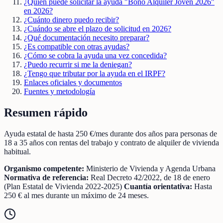
¿Quién puede solicitar la ayuda "Bono Alquiler Joven 2026"
en 2026?
¿Cuánto dinero puedo recibir?
¿Cuándo se abre el plazo de solicitud en 2026?
¿Qué documentación necesito preparar?
¿Es compatible con otras ayudas?
¿Cómo se cobra la ayuda una vez concedida?
¿Puedo recurrir si me la deniegan?
¿Tengo que tributar por la ayuda en el IRPF?
Enlaces oficiales y documentos
Fuentes y metodología
Resumen rápido
Ayuda estatal de hasta 250 €/mes durante dos años para personas de
18 a 35 años con rentas del trabajo y contrato de alquiler de vivienda
habitual.
Organismo competente:
Ministerio de Vivienda y Agenda Urbana
Normativa de referencia:
Real Decreto 42/2022, de 18 de enero
(Plan Estatal de Vivienda 2022-2025)
Cuantía orientativa:
Hasta
250 € al mes durante un máximo de 24 meses.