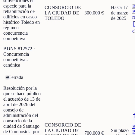
subvenciones en
especie para la
CONSORCIO DE
Hasta 17
rehabilitación de
B
LA CIUDAD DE
300.000 €
de marzo
edificios en casco
r
TOLEDO
de 2025
histórico Toledo en
régimen
e
concurrencia
competitiva
BDNS
812572
·
Concurrencia
competitiva -
canónica
Cerrada
Resolución por la
que se hace público
el acuerdo de 13 de
abril de 2026 del
consejo de
administración del
consorcio de la
CONSORCIO DE
ciudad de Santiago
LA CIUDAD DE
Sin plazo
de Compostela por
B
700.000 €