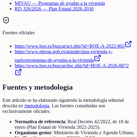
MIVAU — Programas de ayudas a la vivienda
RD 326/2026 — Plan Estatal 2026-2030
Fuentes oficiales
https://www.boe.es/buscar/act.php?id=BOE-A-2022-802
https://www.mivau.gob.es/arquitectura-vivienda-y-
suelo/programas-de-ayudas-a-la-vivienda
https://www.boe.es/buscar/doc.php?id=BOE-A-2026-8872
Fuentes y metodología
Este artículo se ha elaborado siguiendo la metodología editorial
descrita en
/metodologia
. Las fuentes consultadas son
exclusivamente oficiales:
Normativa de referencia
: Real Decreto 42/2022, de 18 de
enero (Plan Estatal de Vivienda 2022-2025).
Organismo gestor
: Ministerio de Vivienda y Agenda Urbana.