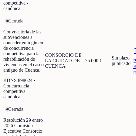
competitiva -
canónica
Cerrada
Convocatoria de las
subvenciones a
conceder en régimen
de concurrencia
competitiva para la
CONSORCIO DE
Sin plazo
rehabilitación de
LA CIUDAD DE
75.000 €
publicado
viviendas en el casco
CUENCA
B
antiguo de Cuenca.
r
BDNS
898624
·
Concurrencia
competitiva -
canónica
Cerrada
Resolución 29 enero
2026 Comisión
Ejecutiva Consorcio