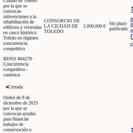
Ciudad de Toledo
por la que se
convocan
subvenciones a la
CONSORCIO DE
rehabilitación de
Sin plazo
B
LA CIUDAD DE
1.000.000 €
edificios y viviendas
publicado
r
TOLEDO
en casco histórico
Toledo en régimen
concurrencia
e
competitiva
BDNS
884278
·
Concurrencia
competitiva -
canónica
Cerrada
Orden de 9 de
diciembre de 2025
por la que se
convocan ayudas
para financiar
trabajos de
conservación o