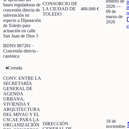
febrero de
CONSORCIO DE
bases reguladoras de
2026
—
B
LA CIUDAD DE
400.000 €
concesión directa de
09 de
r
TOLEDO
subvención en
marzo de
especie a Diputación
2026
de Toledo para
e
actuación en calle
San Juan de Dios 5
BDNS
887201
·
Concesión directa -
canónica
Cerrada
CONV. ENTRE LA
SECRETARÍA
GENERAL DE
AGENDA
URBANA,
VIVIENDA Y
ARQUITECTURA
DEL MIVAU Y EL
CSCAE PARA LA
18 de
DIRECCIÓN
ORGANIZACIÓN
noviembre
GENERAL DE