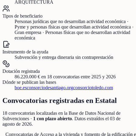
ARQUITECTURA
Tipos de beneficiario
Personas jurídicas que no desarrollan actividad económica ·
Pyme y personas físicas que desarrollan actividad económica ·
Gran empresa · Personas físicas que no desarrollan actividad
económica
Instrumento de la ayuda
Subvención y entrega dineraria sin contraprestación
Dotación registrada
86.220.000 €
en
18
convocatorias
entre 2025 y 2026
Dónde se publican las bases
boe.es
consorciodesantiago.org
consorciotoledo.com
Convocatorias registradas en
Estatal
18
convocatorias localizadas
en la Base de Datos Nacional de
Subvenciones
·
1
con plazo abierto
. Datos extraídos el
03 de
agosto de 2026
.
Convocatorias de
Acceso a la vivienda y fomento de la edificación
e