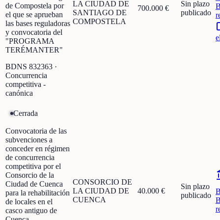
LA CIUDAD DE
Sin plazo
de Compostela por
B
700.000 €
SANTIAGO DE
publicado
el que se aprueban
r
COMPOSTELA
las bases reguladoras
y convocatoria del
e
"PROGRAMA
TERÉMANTER"
BDNS
832363
·
Concurrencia
competitiva -
canónica
Cerrada
Convocatoria de las
subvenciones a
conceder en régimen
de concurrencia
competitiva por el
Consorcio de la
CONSORCIO DE
Ciudad de Cuenca
Sin plazo
LA CIUDAD DE
40.000 €
para la rehabilitación
publicado
CUENCA
B
de locales en el
r
casco antiguo de
Cuenca.