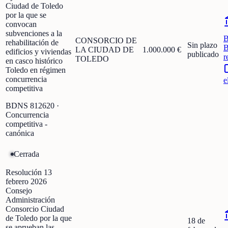
Ciudad de Toledo
por la que se
convocan
subvenciones a la
CONSORCIO DE
rehabilitación de
Sin plazo
B
LA CIUDAD DE
1.000.000 €
edificios y viviendas
publicado
r
TOLEDO
en casco histórico
Toledo en régimen
concurrencia
e
competitiva
BDNS
812620
·
Concurrencia
competitiva -
canónica
Cerrada
Resolución 13
febrero 2026
Consejo
Administración
Consorcio Ciudad
de Toledo por la que
18 de
se aprueban las