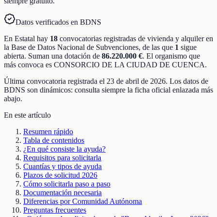
siempre gratuito.
Datos verificados en BDNS
En
Estatal
hay
18
convocatorias registradas
de
vivienda y alquiler
en
la Base de Datos Nacional de Subvenciones
, de las que
1
sigue
abierta
.
Suman una dotación de
86.220.000 €
.
El organismo que
más convoca es
CONSORCIO DE LA CIUDAD DE CUENCA
.
Última convocatoria registrada el
23 de abril de 2026
. Los datos de
BDNS son dinámicos: consulta siempre la ficha oficial enlazada más
abajo.
En este artículo
Resumen rápido
Tabla de contenidos
¿En qué consiste la ayuda?
Requisitos para solicitarla
Cuantías y tipos de ayuda
Plazos de solicitud 2026
Cómo solicitarla paso a paso
Documentación necesaria
Diferencias por Comunidad Autónoma
Preguntas frecuentes