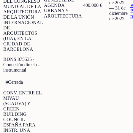
DEL CONGRESO
de 2025
AGENDA
400.000 €
MUNDIAL DE LA
—
31 de
URBANA Y
B
ARQUITECTURA
diciembre
ARQUITECTURA
r
DE LA UNIÓN
de 2025
INTERNACIONAL
DE
ARQUITECTOS
(UIA), EN LA
CIUDAD DE
BARCELONA
BDNS
875535
·
Concesión directa -
instrumental
Cerrada
CONV. ENTRE EL
MIVAU
(SGAUVA) Y
GREEN
BUILDING
COUNCIL
ESPAÑA PARA
INSTR. UNA