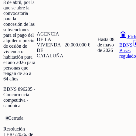
8 de abril, por la
que se abre la
convocatoria
para la
concesión de las
subvenciones
AGENCIA
para el pago del
Fic
DE LA
Hasta 08
alquiler o precio
VIVIENDA
20.000.000 €
de mayo
BDNS
de cesión de
DE
de 2026
Bases
vivienda o
CATALUÑA
regulado
habitación para
el año 2026 para
personas que
tengan de 36 a
64 años
BDNS
896205
·
Concurrencia
competitiva -
canónica
Cerrada
Resolución
TER/ /2026, de