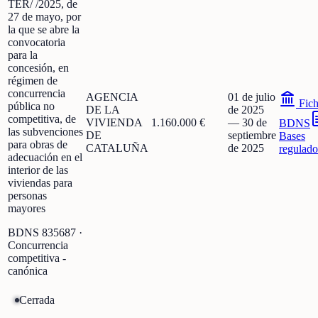
TER/ /2025, de
27 de mayo, por
la que se abre la
convocatoria
para la
concesión, en
régimen de
concurrencia
AGENCIA
01 de julio
Fic
pública no
DE LA
de 2025
competitiva, de
VIVIENDA
1.160.000 €
—
30 de
BDNS
las subvenciones
DE
septiembre
Bases
para obras de
CATALUÑA
de 2025
regulado
adecuación en el
interior de las
viviendas para
personas
mayores
BDNS
835687
·
Concurrencia
competitiva -
canónica
Cerrada