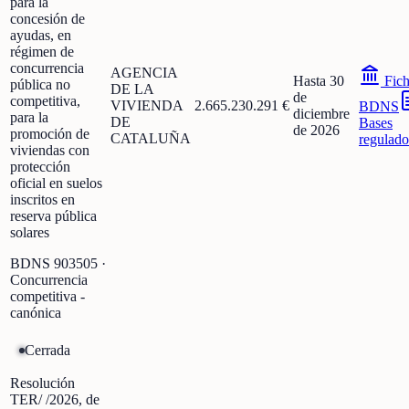
para la
concesión de
ayudas, en
régimen de
concurrencia
AGENCIA
Hasta 30
Fic
pública no
DE LA
de
competitiva,
VIVIENDA
2.665.230.291 €
BDNS
diciembre
para la
DE
Bases
de 2026
promoción de
CATALUÑA
regulado
viviendas con
protección
oficial en suelos
inscritos en
reserva pública
solares
BDNS
903505
·
Concurrencia
competitiva -
canónica
Cerrada
Resolución
TER/ /2026, de