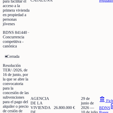
CATALUÑA
regulado
para facilitar el
acceso a la
primera vivienda
en propiedad a
personas
jóvenes
BDNS
841440
·
Concurrencia
competitiva -
canónica
Cerrada
Resolución
TER/ /2026, de
16 de junio, por
la que se abre la
convocatoria
para la
concesión de las
subvenciones
AGENCIA
29 de
Fic
para el pago del
DE LA
junio de
alquiler o precio
VIVIENDA
26.800.000 €
2026
—
BDNS
de cesión de
DE
10 de julio
Bases