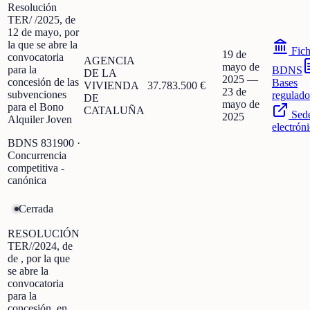
Resolución
TER/ /2025, de
12 de mayo, por
la que se abre la
Fic
19 de
convocatoria
AGENCIA
mayo de
para la
BDNS
DE LA
2025
—
concesión de las
Bases
VIVIENDA
37.783.500 €
23 de
subvenciones
regulado
DE
mayo de
para el Bono
CATALUÑA
Sed
2025
Alquiler Joven
electrón
BDNS
831900
·
Concurrencia
competitiva -
canónica
Cerrada
RESOLUCIÓN
TER//2024, de
de , por la que
se abre la
convocatoria
para la
concesión, en