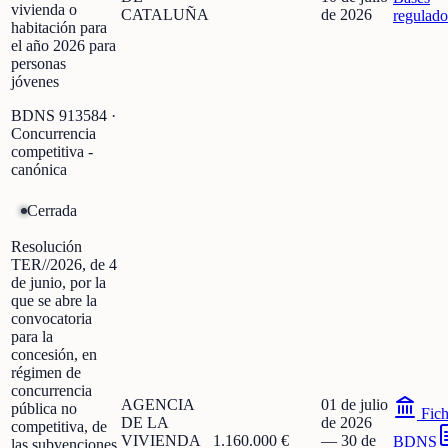
vivienda o
CATALUÑA
de 2026
regulado
habitación para
el año 2026 para
personas
jóvenes
BDNS
913584
·
Concurrencia
competitiva -
canónica
Cerrada
Resolución
TER//2026, de 4
de junio, por la
que se abre la
convocatoria
para la
concesión, en
régimen de
concurrencia
AGENCIA
01 de julio
pública no
Fic
DE LA
de 2026
competitiva, de
VIVIENDA
1.160.000 €
—
30 de
BDNS
las subvenciones