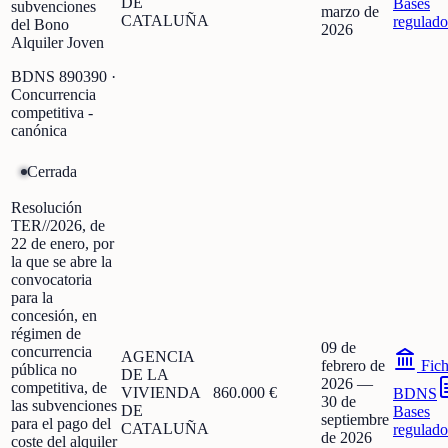
DE
Bases
subvenciones
marzo de
CATALUÑA
regulado
del Bono
2026
Alquiler Joven
BDNS
890390
·
Concurrencia
competitiva -
canónica
Cerrada
Resolución
TER//2026, de
22 de enero, por
la que se abre la
convocatoria
para la
concesión, en
régimen de
09 de
concurrencia
AGENCIA
febrero de
Fic
pública no
DE LA
2026
—
competitiva, de
VIVIENDA
860.000 €
BDNS
30 de
las subvenciones
DE
Bases
septiembre
para el pago del
CATALUÑA
regulado
de 2026
coste del alquiler