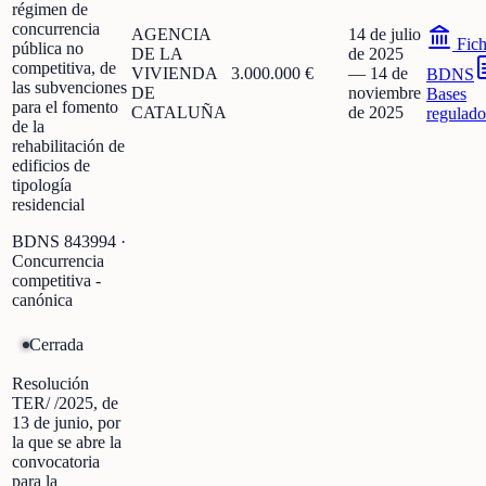
régimen de
concurrencia
AGENCIA
14 de julio
Fic
pública no
DE LA
de 2025
competitiva, de
VIVIENDA
3.000.000 €
—
14 de
BDNS
las subvenciones
DE
noviembre
Bases
para el fomento
CATALUÑA
de 2025
regulado
de la
rehabilitación de
edificios de
tipología
residencial
BDNS
843994
·
Concurrencia
competitiva -
canónica
Cerrada
Resolución
TER/ /2025, de
13 de junio, por
la que se abre la
convocatoria
para la