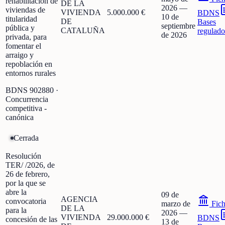
rehabilitación de
DE LA
2026
—
viviendas de
VIVIENDA
5.000.000 €
BDNS
10 de
titularidad
DE
Bases
septiembre
pública y
CATALUÑA
regulado
de 2026
privada, para
fomentar el
arraigo y
repoblación en
entornos rurales
BDNS
902880
·
Concurrencia
competitiva -
canónica
Cerrada
Resolución
TER/ /2026, de
26 de febrero,
por la que se
abre la
09 de
AGENCIA
convocatoria
marzo de
Fic
DE LA
para la
2026
—
VIVIENDA
29.000.000 €
BDNS
concesión de las
13 de