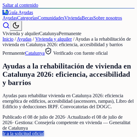
Saltar al contenido
Guía Ayudas
€
Ayudas
Categorías
Comunidades
Vivienda
Becas
Sobre nosotros
Vivienda y alquiler
Catalunya
Permanente
Inicio
/
Ayudas
/
Vivienda y alquiler
/
Ayudas a la rehabilitación de
vivienda en Catalunya 2026: eficiencia, accesibilidad y barrios
Permanente
Catalunya
Verificado con fuente oficial
Ayudas a la rehabilitación de vivienda en
Catalunya 2026: eficiencia, accesibilidad
y barrios
Ayudas para rehabilitar vivienda en Catalunya 2026: eficiencia
energética de edificios, accesibilidad (ascensores, rampas), Libro del
Edificio y deducciones IRPF. Convocatorias del DOGC.
Publicado el
08 de julio de 2026
· Actualizado el
08 de julio de
2026
· Gestiona:
Consejería competente en vivienda — Generalitat
de Catalunya
Ir a la solicitud oficial