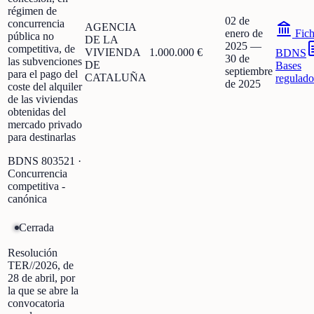
régimen de
02 de
concurrencia
AGENCIA
enero de
Fic
pública no
DE LA
2025
—
competitiva, de
VIVIENDA
1.000.000 €
BDNS
30 de
las subvenciones
DE
Bases
septiembre
para el pago del
CATALUÑA
regulado
de 2025
coste del alquiler
de las viviendas
obtenidas del
mercado privado
para destinarlas
BDNS
803521
·
Concurrencia
competitiva -
canónica
Cerrada
Resolución
TER//2026, de
28 de abril, por
la que se abre la
convocatoria