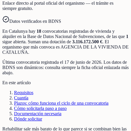
Enlace directo al portal oficial del organismo — el trámite es
siempre gratuito.
Datos verificados en BDNS
En
Catalunya
hay
18
convocatorias registradas
de
vivienda y
alquiler
en la Base de Datos Nacional de Subvenciones
, de las que
1
sigue abierta
.
Suman una dotación de
3.116.172.500 €
.
El
organismo que más convoca es
AGENCIA DE LA VIVIENDA DE
CATALUÑA
.
Última convocatoria registrada el
17 de junio de 2026
. Los datos de
BDNS son dinámicos: consulta siempre la ficha oficial enlazada más
abajo.
En este artículo
Requisitos
Cuantía
Plazos: cómo funciona el ciclo de una convocatoria
Cómo solicitarla paso a paso
Documentación necesaria
Dónde solicitar
Rehabilitar sale más barato de lo que parece si se combinan bien las