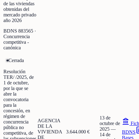
de las viviendas
obtenidas del
mercado privado
año 2026
BDNS
883565
·
Concurrencia
competitiva -
canónica
Cerrada
Resolución
TER/ /2025, de
1 de octubre,
por la que se
abre la
convocatoria
para la
concesión, en
régimen de
13 de
AGENCIA
concurrencia
octubre de
Fic
DE LA
pública no
2025
—
VIVIENDA
3.644.000 €
BDNS
competitiva, de
14 de
DE
Bases
las subvenciones