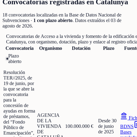
Convocatorias registradas en
Catalunya
18
convocatorias localizadas
en la Base de Datos Nacional de
Subvenciones
·
1
con plazo abierto
. Datos extraídos el
03 de
agosto de 2026
.
Convocatorias de
Acceso a la vivienda y fomento de la edificación
e
Catalunya
, con organismo, dotación, plazo y enlace al registro oficia
Convocatoria
Organismo
Dotación
Plazo
Fuent
Plazo
abierto
Resolución
TER//2025, de
19 de junio, por
la que se abre la
convocatoria
para la
concesión de
ayudas en forma
AGENCIA
de préstamos,
Fic
DE LA
Desde 30
del “Fondo
VIVIENDA
100.000.000 €
de junio
BDNS
Público de
DE
de 2025
Bases
Emancipación”,