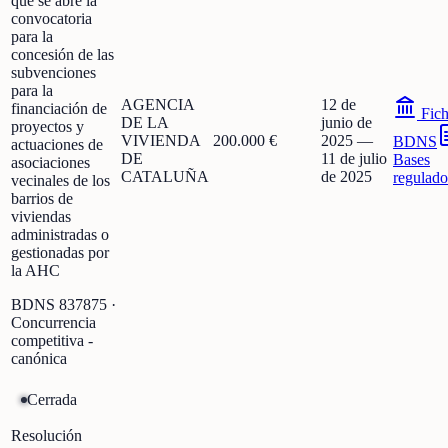
que se abre la
convocatoria
para la
concesión de las
subvenciones
para la
AGENCIA
12 de
financiación de
Fic
DE LA
junio de
proyectos y
VIVIENDA
200.000 €
2025
—
BDNS
actuaciones de
DE
11 de julio
Bases
asociaciones
CATALUÑA
de 2025
regulado
vecinales de los
barrios de
viviendas
administradas o
gestionadas por
la AHC
BDNS
837875
·
Concurrencia
competitiva -
canónica
Cerrada
Resolución