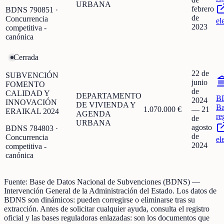
URBANA
febrero
BDNS
790851
·
de
Concurrencia
el
2023
competitiva -
canónica
Cerrada
22 de
SUBVENCIÓN
junio
FOMENTO
de
CALIDAD Y
DEPARTAMENTO
B
2024
INNOVACIÓN
DE VIVIENDA Y
Ba
1.070.000 €
—
21
ERAIKAL 2024
AGENDA
re
de
URBANA
agosto
BDNS
784803
·
de
Concurrencia
el
2024
competitiva -
canónica
Fuente:
Base de Datos Nacional de Subvenciones (BDNS)
—
Intervención General de la Administración del Estado
.
Los datos de
BDNS son dinámicos: pueden corregirse o eliminarse tras su
extracción.
Antes de solicitar cualquier ayuda, consulta el registro
oficial y las bases reguladoras enlazadas: son los documentos que