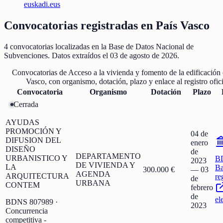
euskadi.eus
Convocatorias registradas en
País Vasco
4
convocatorias localizadas
en la Base de Datos Nacional de
Subvenciones
. Datos extraídos el
03 de agosto de 2026
.
Convocatorias de
Acceso a la vivienda y fomento de la edificación
Vasco
, con organismo, dotación, plazo y enlace al registro ofici
Convocatoria
Organismo
Dotación
Plazo
Cerrada
AYUDAS
PROMOCIÓN Y
04 de
DIFUSION DEL
enero
DISEÑO
de
DEPARTAMENTO
URBANISTICO Y
B
2023
DE VIVIENDA Y
LA
Ba
300.000 €
—
03
AGENDA
ARQUITECTURA
re
de
URBANA
CONTEM
febrero
de
el
BDNS
807989
·
2023
Concurrencia
competitiva -