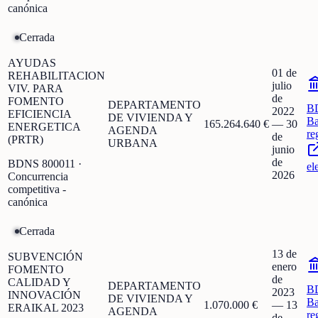
canónica
Cerrada
AYUDAS
01 de
REHABILITACION
julio
VIV. PARA
de
FOMENTO
DEPARTAMENTO
B
2022
EFICIENCIA
DE VIVIENDA Y
Ba
165.264.640 €
—
30
ENERGETICA
AGENDA
re
de
(PRTR)
URBANA
junio
de
BDNS
800011
·
el
2026
Concurrencia
competitiva -
canónica
Cerrada
13 de
SUBVENCIÓN
enero
FOMENTO
de
CALIDAD Y
DEPARTAMENTO
B
2023
INNOVACIÓN
DE VIVIENDA Y
Ba
1.070.000 €
—
13
ERAIKAL 2023
AGENDA
re
de