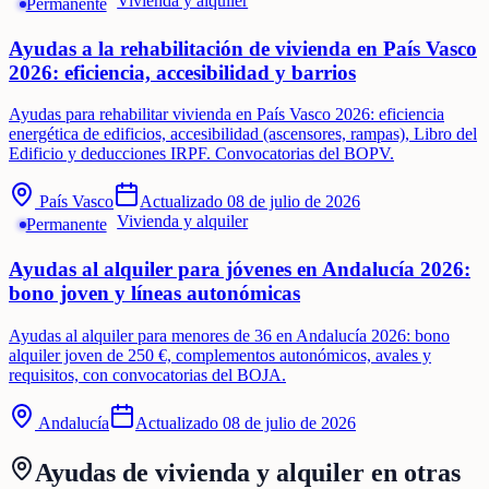
Vivienda y alquiler
Permanente
Ayudas a la rehabilitación de vivienda en País Vasco
2026: eficiencia, accesibilidad y barrios
Ayudas para rehabilitar vivienda en País Vasco 2026: eficiencia
energética de edificios, accesibilidad (ascensores, rampas), Libro del
Edificio y deducciones IRPF. Convocatorias del BOPV.
País Vasco
Actualizado
08 de julio de 2026
Vivienda y alquiler
Permanente
Ayudas al alquiler para jóvenes en Andalucía 2026:
bono joven y líneas autonómicas
Ayudas al alquiler para menores de 36 en Andalucía 2026: bono
alquiler joven de 250 €, complementos autonómicos, avales y
requisitos, con convocatorias del BOJA.
Andalucía
Actualizado
08 de julio de 2026
Ayudas de
vivienda y alquiler
en otras