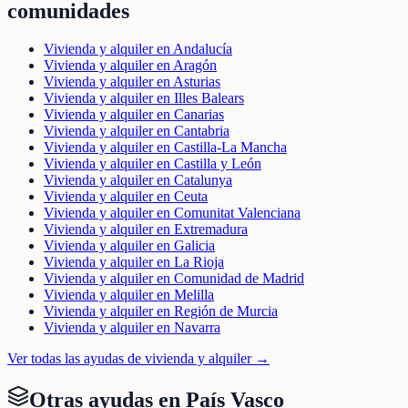
comunidades
Vivienda y alquiler en Andalucía
Vivienda y alquiler en Aragón
Vivienda y alquiler en Asturias
Vivienda y alquiler en Illes Balears
Vivienda y alquiler en Canarias
Vivienda y alquiler en Cantabria
Vivienda y alquiler en Castilla-La Mancha
Vivienda y alquiler en Castilla y León
Vivienda y alquiler en Catalunya
Vivienda y alquiler en Ceuta
Vivienda y alquiler en Comunitat Valenciana
Vivienda y alquiler en Extremadura
Vivienda y alquiler en Galicia
Vivienda y alquiler en La Rioja
Vivienda y alquiler en Comunidad de Madrid
Vivienda y alquiler en Melilla
Vivienda y alquiler en Región de Murcia
Vivienda y alquiler en Navarra
Ver todas las ayudas de
vivienda y alquiler
→
Otras ayudas en
País Vasco