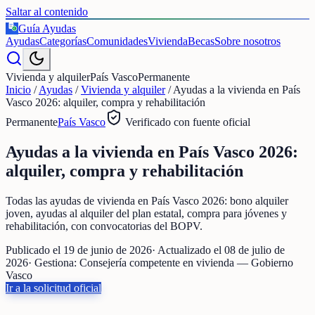
Saltar al contenido
Guía Ayudas
€
Ayudas
Categorías
Comunidades
Vivienda
Becas
Sobre nosotros
Vivienda y alquiler
País Vasco
Permanente
Inicio
/
Ayudas
/
Vivienda y alquiler
/
Ayudas a la vivienda en País
Vasco 2026: alquiler, compra y rehabilitación
Permanente
País Vasco
Verificado con fuente oficial
Ayudas a la vivienda en País Vasco 2026:
alquiler, compra y rehabilitación
Todas las ayudas de vivienda en País Vasco 2026: bono alquiler
joven, ayudas al alquiler del plan estatal, compra para jóvenes y
rehabilitación, con convocatorias del BOPV.
Publicado el
19 de junio de 2026
· Actualizado el
08 de julio de
2026
· Gestiona:
Consejería competente en vivienda — Gobierno
Vasco
Ir a la solicitud oficial