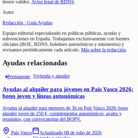
tienen validez.
Aviso legal de BDNS
.
Autor
Redacción ·
Guía Ayudas
Equipo editorial especializado en políticas públicas, ayudas y
subvenciones en España. Trabajamos exclusivamente con fuentes
oficiales (BOE, BDNS, boletines autonómicos y ministerios) y
revisamos periódicamente cada artículo.
Más sobre la redacción
.
Ayudas relacionadas
Vivienda y alquiler
Permanente
Ayudas al alquiler para jóvenes en País Vasco 2026:
bono joven y líneas autonómicas
Ayudas al alquiler para menores de 36 en País Vasco 2026: bono
alquiler joven de 250 €, complementos autonómicos, avales y
requisitos, con convocatorias del BOPV.
País Vasco
Actualizado
08 de julio de 2026