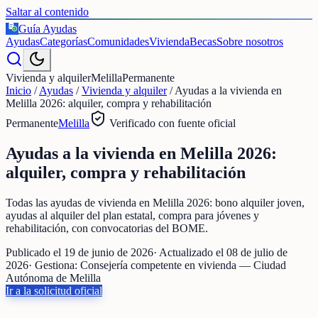
Saltar al contenido
Guía Ayudas
€
Ayudas
Categorías
Comunidades
Vivienda
Becas
Sobre nosotros
Vivienda y alquiler
Melilla
Permanente
Inicio
/
Ayudas
/
Vivienda y alquiler
/
Ayudas a la vivienda en
Melilla 2026: alquiler, compra y rehabilitación
Permanente
Melilla
Verificado con fuente oficial
Ayudas a la vivienda en Melilla 2026:
alquiler, compra y rehabilitación
Todas las ayudas de vivienda en Melilla 2026: bono alquiler joven,
ayudas al alquiler del plan estatal, compra para jóvenes y
rehabilitación, con convocatorias del BOME.
Publicado el
19 de junio de 2026
· Actualizado el
08 de julio de
2026
· Gestiona:
Consejería competente en vivienda — Ciudad
Autónoma de Melilla
Ir a la solicitud oficial