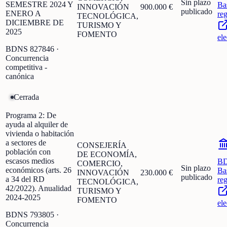
Sin plazo
SEMESTRE 2024 Y
Ba
INNOVACIÓN
900.000 €
publicado
ENERO A
re
TECNOLÓGICA,
DICIEMBRE DE
TURISMO Y
2025
FOMENTO
ele
BDNS
827846
·
Concurrencia
competitiva -
canónica
Cerrada
Programa 2: De
ayuda al alquiler de
vivienda o habitación
a sectores de
CONSEJERÍA
población con
DE ECONOMÍA,
escasos medios
B
COMERCIO,
Sin plazo
económicos (arts. 26
Ba
INNOVACIÓN
230.000 €
publicado
a 34 del RD
re
TECNOLÓGICA,
42/2022). Anualidad
TURISMO Y
2024-2025
FOMENTO
ele
BDNS
793805
·
Concurrencia