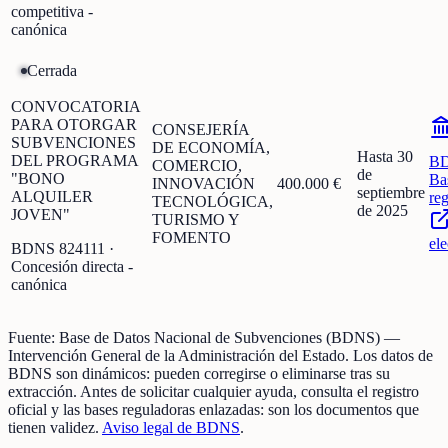
competitiva -
canónica
Cerrada
CONVOCATORIA
PARA OTORGAR
CONSEJERÍA
SUBVENCIONES
DE ECONOMÍA,
Hasta 30
DEL PROGRAMA
B
COMERCIO,
de
"BONO
Ba
INNOVACIÓN
400.000 €
septiembre
ALQUILER
re
TECNOLÓGICA,
de 2025
JOVEN"
TURISMO Y
FOMENTO
ele
BDNS
824111
·
Concesión directa -
canónica
Fuente:
Base de Datos Nacional de Subvenciones (BDNS)
—
Intervención General de la Administración del Estado
.
Los datos de
BDNS son dinámicos: pueden corregirse o eliminarse tras su
extracción.
Antes de solicitar cualquier ayuda, consulta el registro
oficial y las bases reguladoras enlazadas: son los documentos que
tienen validez.
Aviso legal de BDNS
.