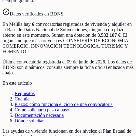
siempre gratuito.
Datos verificados en BDNS
En
Melilla
hay
6
convocatorias registradas
de
vivienda y alquiler
en
la Base de Datos Nacional de Subvenciones
, ninguna con plazo
abierto en este momento
.
Suman una dotación de
8.532.187 €
.
El
organismo que más convoca es
CONSEJERÍA DE ECONOMÍA,
COMERCIO, INNOVACIÓN TECNOLÓGICA, TURISMO Y
FOMENTO
.
Última convocatoria registrada el
09 de junio de 2026
. Los datos de
BDNS son dinámicos: consulta siempre la ficha oficial enlazada más
abajo.
En este artículo
Requisitos
Cuantía
Plazos: cómo funciona el ciclo de una convocatoria
Cómo solicitarla paso a paso
Documentación necesaria
Dónde solicitar
Las ayudas de vivienda funcionan en dos niveles: el Plan Estatal de