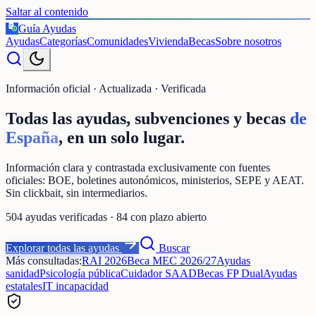
Saltar al contenido
Guía Ayudas
€
Ayudas
Categorías
Comunidades
Vivienda
Becas
Sobre nosotros
Información oficial · Actualizada · Verificada
Todas las ayudas, subvenciones y becas
de
España
, en un solo lugar.
Información clara y contrastada exclusivamente con fuentes
oficiales: BOE, boletines autonómicos, ministerios, SEPE y AEAT.
Sin clickbait, sin intermediarios.
504
ayudas verificadas ·
84
con plazo abierto
Explorar todas las ayudas
Buscar
Más consultadas:
RAI 2026
Beca MEC 2026/27
Ayudas
sanidad
Psicología pública
Cuidador SAAD
Becas FP Dual
Ayudas
estatales
IT incapacidad