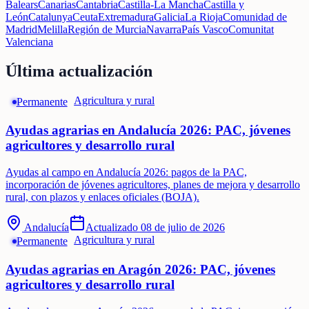
Balears
Canarias
Cantabria
Castilla-La Mancha
Castilla y
León
Catalunya
Ceuta
Extremadura
Galicia
La Rioja
Comunidad de
Madrid
Melilla
Región de Murcia
Navarra
País Vasco
Comunitat
Valenciana
Última actualización
Agricultura y rural
Permanente
Ayudas agrarias en Andalucía 2026: PAC, jóvenes
agricultores y desarrollo rural
Ayudas al campo en Andalucía 2026: pagos de la PAC,
incorporación de jóvenes agricultores, planes de mejora y desarrollo
rural, con plazos y enlaces oficiales (BOJA).
Andalucía
Actualizado
08 de julio de 2026
Agricultura y rural
Permanente
Ayudas agrarias en Aragón 2026: PAC, jóvenes
agricultores y desarrollo rural