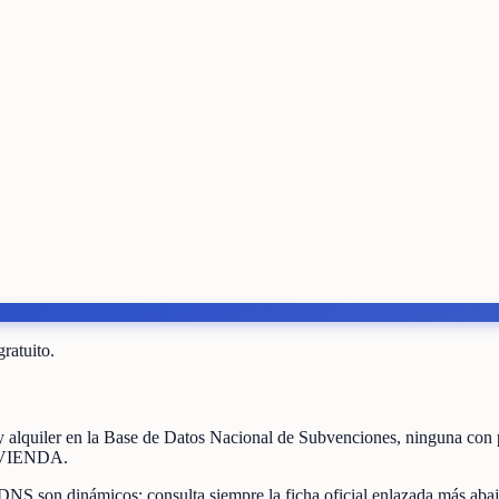
gratuito.
 alquiler
en la Base de Datos Nacional de Subvenciones
, ninguna con 
VIENDA
.
DNS son dinámicos: consulta siempre la ficha oficial enlazada más abaj