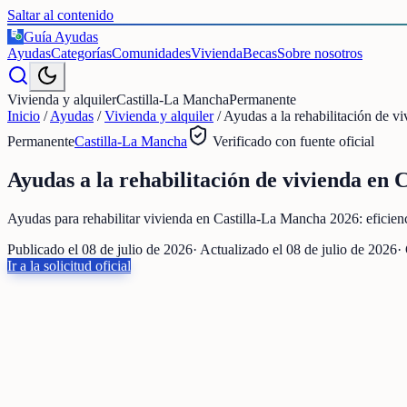
Saltar al contenido
Guía Ayudas
€
Ayudas
Categorías
Comunidades
Vivienda
Becas
Sobre nosotros
Vivienda y alquiler
Castilla-La Mancha
Permanente
Inicio
/
Ayudas
/
Vivienda y alquiler
/
Ayudas a la rehabilitación de vi
Permanente
Castilla-La Mancha
Verificado con fuente oficial
Ayudas a la rehabilitación de vivienda en C
Ayudas para rehabilitar vivienda en Castilla-La Mancha 2026: eficien
Publicado el
08 de julio de 2026
· Actualizado el
08 de julio de 2026
·
Ir a la solicitud oficial