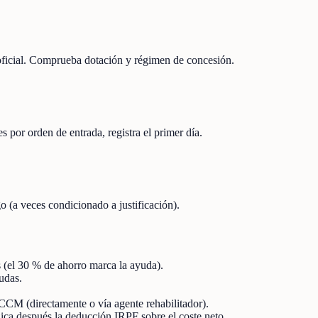
 oficial. Comprueba dotación y régimen de concesión.
s por orden de entrada, registra el primer día.
o (a veces condicionado a justificación).
s (el 30 % de ahorro marca la ayuda).
udas.
JCCM (directamente o vía agente rehabilitador).
 aplica después la deducción IRPF sobre el coste neto.