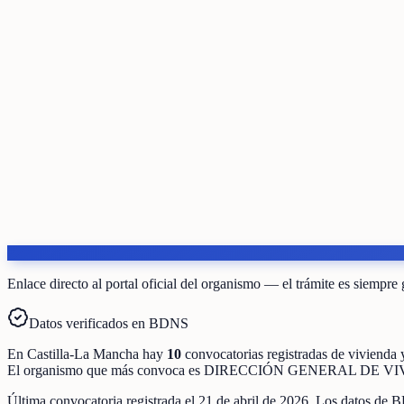
Enlace directo al portal oficial del organismo — el trámite es siempre 
Datos verificados en BDNS
En
Castilla-La Mancha
hay
10
convocatorias registradas
de
vivienda y
El organismo que más convoca es
DIRECCIÓN GENERAL DE VI
Última convocatoria registrada el
21 de abril de 2026
. Los datos de B