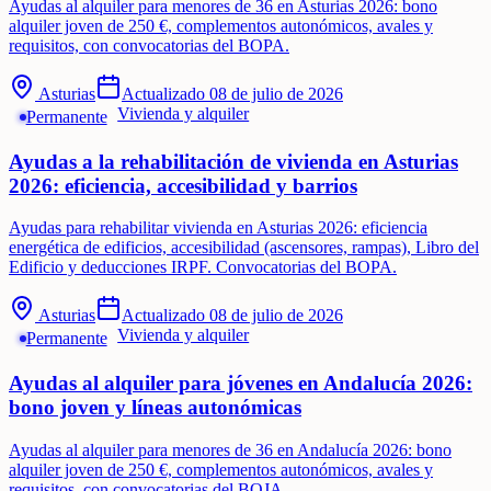
Ayudas al alquiler para menores de 36 en Asturias 2026: bono
alquiler joven de 250 €, complementos autonómicos, avales y
requisitos, con convocatorias del BOPA.
Asturias
Actualizado
08 de julio de 2026
Vivienda y alquiler
Permanente
Ayudas a la rehabilitación de vivienda en Asturias
2026: eficiencia, accesibilidad y barrios
Ayudas para rehabilitar vivienda en Asturias 2026: eficiencia
energética de edificios, accesibilidad (ascensores, rampas), Libro del
Edificio y deducciones IRPF. Convocatorias del BOPA.
Asturias
Actualizado
08 de julio de 2026
Vivienda y alquiler
Permanente
Ayudas al alquiler para jóvenes en Andalucía 2026:
bono joven y líneas autonómicas
Ayudas al alquiler para menores de 36 en Andalucía 2026: bono
alquiler joven de 250 €, complementos autonómicos, avales y
requisitos, con convocatorias del BOJA.