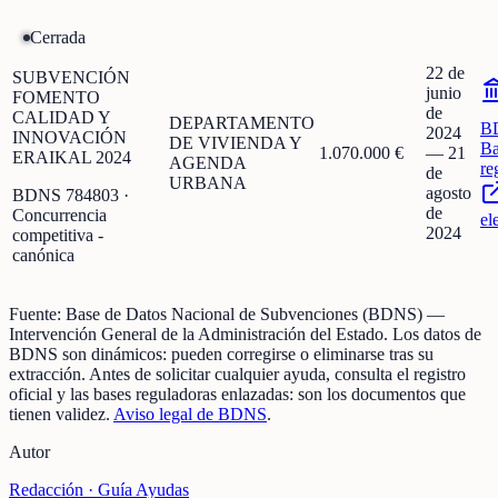
Cerrada
22 de
SUBVENCIÓN
junio
FOMENTO
de
CALIDAD Y
DEPARTAMENTO
B
2024
INNOVACIÓN
DE VIVIENDA Y
Ba
1.070.000 €
—
21
ERAIKAL 2024
AGENDA
re
de
URBANA
agosto
BDNS
784803
·
de
Concurrencia
el
2024
competitiva -
canónica
Fuente:
Base de Datos Nacional de Subvenciones (BDNS)
—
Intervención General de la Administración del Estado
.
Los datos de
BDNS son dinámicos: pueden corregirse o eliminarse tras su
extracción.
Antes de solicitar cualquier ayuda, consulta el registro
oficial y las bases reguladoras enlazadas: son los documentos que
tienen validez.
Aviso legal de BDNS
.
Autor
Redacción ·
Guía Ayudas