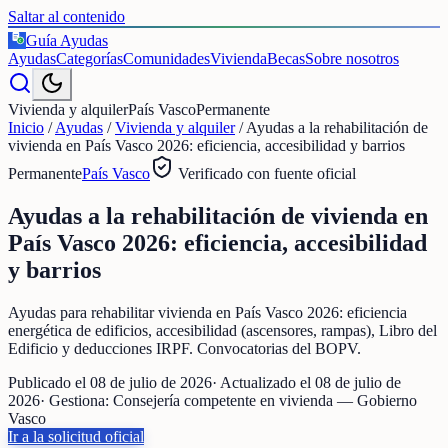
Saltar al contenido
Guía Ayudas
€
Ayudas
Categorías
Comunidades
Vivienda
Becas
Sobre nosotros
Vivienda y alquiler
País Vasco
Permanente
Inicio
/
Ayudas
/
Vivienda y alquiler
/
Ayudas a la rehabilitación de
vivienda en País Vasco 2026: eficiencia, accesibilidad y barrios
Permanente
País Vasco
Verificado con fuente oficial
Ayudas a la rehabilitación de vivienda en
País Vasco 2026: eficiencia, accesibilidad
y barrios
Ayudas para rehabilitar vivienda en País Vasco 2026: eficiencia
energética de edificios, accesibilidad (ascensores, rampas), Libro del
Edificio y deducciones IRPF. Convocatorias del BOPV.
Publicado el
08 de julio de 2026
· Actualizado el
08 de julio de
2026
· Gestiona:
Consejería competente en vivienda — Gobierno
Vasco
Ir a la solicitud oficial