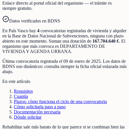
Enlace directo al portal oficial del organismo — el trámite es
siempre gratuito.
Datos verificados en BDNS
En
País Vasco
hay
4
convocatorias registradas
de
vivienda y alquiler
en la Base de Datos Nacional de Subvenciones
, ninguna con plazo
abierto en este momento
.
Suman una dotación de
167.704.640 €
.
El
organismo que más convoca es
DEPARTAMENTO DE
VIVIENDA Y AGENDA URBANA
.
Última convocatoria registrada el
09 de enero de 2025
. Los datos de
BDNS son dinámicos: consulta siempre la ficha oficial enlazada más
abajo.
En este artículo
Requisitos
Cuantía
Plazos: cómo funciona el ciclo de una convocatoria
Cómo solicitarla paso a paso
Documentación necesaria
Dónde solicitar
Rehabilitar sale más barato de lo que parece si se combinan bien las