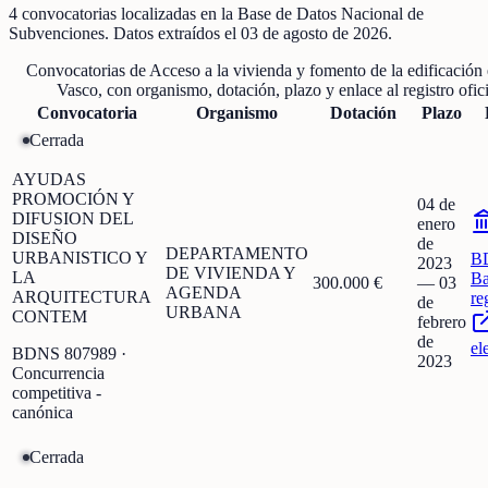
4
convocatorias localizadas
en la Base de Datos Nacional de
Subvenciones
. Datos extraídos el
03 de agosto de 2026
.
Convocatorias de
Acceso a la vivienda y fomento de la edificación
Vasco
, con organismo, dotación, plazo y enlace al registro ofici
Convocatoria
Organismo
Dotación
Plazo
Cerrada
AYUDAS
PROMOCIÓN Y
04 de
DIFUSION DEL
enero
DISEÑO
de
DEPARTAMENTO
URBANISTICO Y
B
2023
DE VIVIENDA Y
LA
Ba
300.000 €
—
03
AGENDA
ARQUITECTURA
re
de
URBANA
CONTEM
febrero
de
el
BDNS
807989
·
2023
Concurrencia
competitiva -
canónica
Cerrada