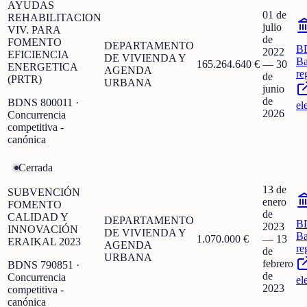
AYUDAS
01 de
REHABILITACION
julio
VIV. PARA
de
FOMENTO
DEPARTAMENTO
B
2022
EFICIENCIA
DE VIVIENDA Y
Ba
165.264.640 €
—
30
ENERGETICA
AGENDA
re
de
(PRTR)
URBANA
junio
de
BDNS
800011
·
el
2026
Concurrencia
competitiva -
canónica
Cerrada
13 de
SUBVENCIÓN
enero
FOMENTO
de
CALIDAD Y
DEPARTAMENTO
B
2023
INNOVACIÓN
DE VIVIENDA Y
Ba
1.070.000 €
—
13
ERAIKAL 2023
AGENDA
re
de
URBANA
febrero
BDNS
790851
·
de
Concurrencia
el
2023
competitiva -
canónica