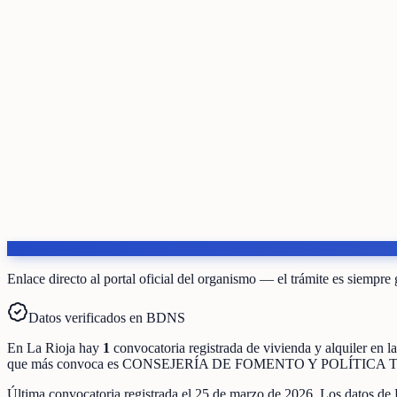
Enlace directo al portal oficial del organismo — el trámite es siempre 
Datos verificados en BDNS
En
La Rioja
hay
1
convocatoria registrada
de
vivienda y alquiler
en l
que más convoca es
CONSEJERÍA DE FOMENTO Y POLÍTICA 
Última convocatoria registrada el
25 de marzo de 2026
. Los datos de