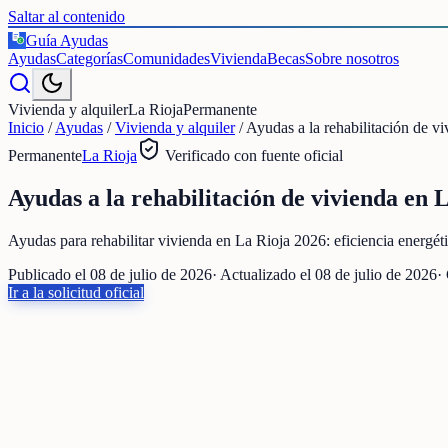
Saltar al contenido
Guía Ayudas
€
Ayudas
Categorías
Comunidades
Vivienda
Becas
Sobre nosotros
Vivienda y alquiler
La Rioja
Permanente
Inicio
/
Ayudas
/
Vivienda y alquiler
/
Ayudas a la rehabilitación de vi
Permanente
La Rioja
Verificado con fuente oficial
Ayudas a la rehabilitación de vivienda en L
Ayudas para rehabilitar vivienda en La Rioja 2026: eficiencia energét
Publicado el
08 de julio de 2026
· Actualizado el
08 de julio de 2026
·
Ir a la solicitud oficial