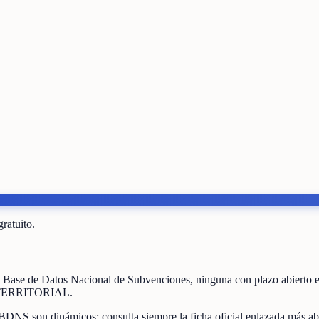
gratuito.
a Base de Datos Nacional de Subvenciones
, ninguna con plazo abierto
TERRITORIAL
.
 BDNS son dinámicos: consulta siempre la ficha oficial enlazada más ab