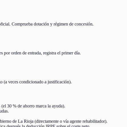
 oficial. Comprueba dotación y régimen de concesión.
s por orden de entrada, registra el primer día.
o (a veces condicionado a justificación).
s (el 30 % de ahorro marca la ayuda).
udas.
bierno de La Rioja (directamente o vía agente rehabilitador).
 aplica después la deducción IRPF sobre el coste neto.