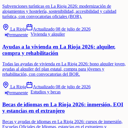
Subvenciones turísticas en La Rioja 2026: modernización de
alojamientos y hostelería, sostenibilidad, accesibilidad y calidad
turística, con convocatorias oficiales (BOR).
La Rioja
Actualizado
08 de julio de 2026
Vivienda y alquiler
Permanente
Ayudas a la vivienda en La Rioja 2026: alquiler,
compra y rehabilitación
Todas las ayudas de vivienda en La Rioja 2026: bono alquiler joven,
ayudas al alquiler del plan estatal, compra para jóvenes y
rehabilitación, con convocatorias del BOR.
La Rioja
Actualizado
08 de julio de 2026
Estudios y becas
Permanente
Becas de idiomas en La Rioja 2026: inmersión, EOI
y estancias en el extranjero
Becas y ayudas de idiomas en La Rioja 2026: cursos de inmersión,
Escuelas Oficiales de Idiomas, estancias en el extranjero y