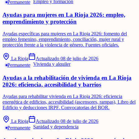
Empleo y formación
Permanente
Ayudas para mujeres en La Rioja 2026: empleo,
emprendimiento y protección
Ayudas específicas para mujeres en La Rioja 2026: fomento del
empleo femenino, emprendimiento, conciliación, mujer rural y
protección frente a la violencia de género. Fuentes oficiales.
La Rioja
Actualizado
08 de julio de 2026
Vivienda y alquiler
Permanente
Ayudas a la rehabilitación de vivienda en La Rioja
2026: eficiencia, accesibilidad y barrios
Ayudas para rehabilitar vivienda en La Rioja 2026: eficiencia
energética de edificios, accesibilidad (ascensores, rampas), Libro del
Edificio y deducciones IRPF. Convocatorias del BOR.
La Rioja
Actualizado
08 de julio de 2026
Sanidad y dependencia
Permanente