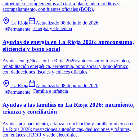
autoempleo, complementos a la tarifa plana, microcréditos y
acompañamiento, con fuentes oficiales (BOR).
La Rioja
Actualizado
08 de julio de 2026
Energía y eficiencia
Permanente
Ayudas de energía en La Rioja 2026: autoconsumo,
eficiencia y bono social
Ayudas energéticas en La Rioja 2026: autoconsumo fotovoltaico,
rehabilitación energética, aerotermia, bono social y bono térmico,
con deducciones fiscales y enlaces oficiales.
La Rioja
Actualizado
08 de julio de 2026
Familia e infancia
Permanente
Ayudas a las familias en La Rioja 2026: nacimiento,
crianza y conciliación
Ayudas por nacimiento, crianza, conciliación y familia numerosa en
La Rioja 2026: prestaciones autonómicas, deducciones y trámites,
con enlaces al BOR y sede electrónica.