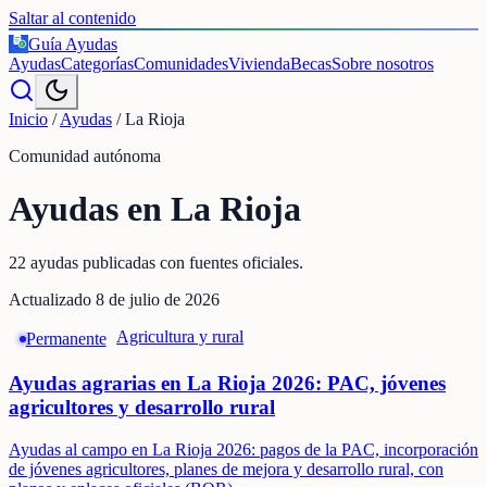
Saltar al contenido
Guía Ayudas
€
Ayudas
Categorías
Comunidades
Vivienda
Becas
Sobre nosotros
Inicio
/
Ayudas
/
La Rioja
Comunidad autónoma
Ayudas en
La Rioja
22
ayudas publicadas
con fuentes oficiales.
Actualizado
8 de julio de 2026
Agricultura y rural
Permanente
Ayudas agrarias en La Rioja 2026: PAC, jóvenes
agricultores y desarrollo rural
Ayudas al campo en La Rioja 2026: pagos de la PAC, incorporación
de jóvenes agricultores, planes de mejora y desarrollo rural, con