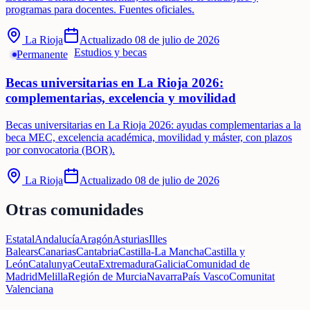
programas para docentes. Fuentes oficiales.
La Rioja
Actualizado
08 de julio de 2026
Estudios y becas
Permanente
Becas universitarias en La Rioja 2026:
complementarias, excelencia y movilidad
Becas universitarias en La Rioja 2026: ayudas complementarias a la
beca MEC, excelencia académica, movilidad y máster, con plazos
por convocatoria (BOR).
La Rioja
Actualizado
08 de julio de 2026
Otras comunidades
Estatal
Andalucía
Aragón
Asturias
Illes
Balears
Canarias
Cantabria
Castilla-La Mancha
Castilla y
León
Catalunya
Ceuta
Extremadura
Galicia
Comunidad de
Madrid
Melilla
Región de Murcia
Navarra
País Vasco
Comunitat
Valenciana