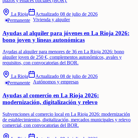
plazos y enlaces oficiales (BOR).
La Rioja
Actualizado
08 de julio de 2026
Vivienda y alquiler
Permanente
Ayudas al alquiler para jóvenes en La Rioja 2026:
bono joven y líneas autonómicas
Ayudas al alquiler para menores de 36 en La Rioja 2026: bono
alquiler joven de 250 €, complementos autonómicos, avales y
requisitos, con convocatorias del BOR.
La Rioja
Actualizado
08 de julio de 2026
Autónomos y empresas
Permanente
Ayudas al comercio en La Rioja 2026:
modernización, digitalización y relevo
Subvenciones al comercio local en La Rioja 2026: modernización
de establecimientos, digitalización, mercados municipales y relevo
comercial, con convocatorias del BOR.