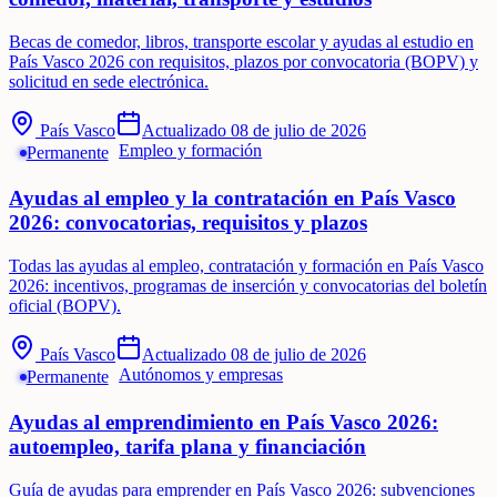
Becas de comedor, libros, transporte escolar y ayudas al estudio en
País Vasco 2026 con requisitos, plazos por convocatoria (BOPV) y
solicitud en sede electrónica.
País Vasco
Actualizado
08 de julio de 2026
Empleo y formación
Permanente
Ayudas al empleo y la contratación en País Vasco
2026: convocatorias, requisitos y plazos
Todas las ayudas al empleo, contratación y formación en País Vasco
2026: incentivos, programas de inserción y convocatorias del boletín
oficial (BOPV).
País Vasco
Actualizado
08 de julio de 2026
Autónomos y empresas
Permanente
Ayudas al emprendimiento en País Vasco 2026:
autoempleo, tarifa plana y financiación
Guía de ayudas para emprender en País Vasco 2026: subvenciones