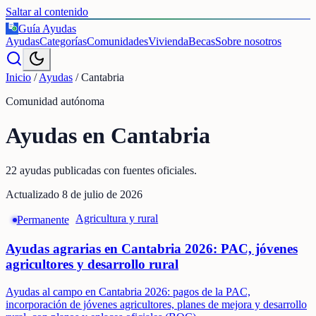
Saltar al contenido
Guía Ayudas
€
Ayudas
Categorías
Comunidades
Vivienda
Becas
Sobre nosotros
Inicio
/
Ayudas
/
Cantabria
Comunidad autónoma
Ayudas en
Cantabria
22
ayudas publicadas
con fuentes oficiales.
Actualizado
8 de julio de 2026
Agricultura y rural
Permanente
Ayudas agrarias en Cantabria 2026: PAC, jóvenes
agricultores y desarrollo rural
Ayudas al campo en Cantabria 2026: pagos de la PAC,
incorporación de jóvenes agricultores, planes de mejora y desarrollo