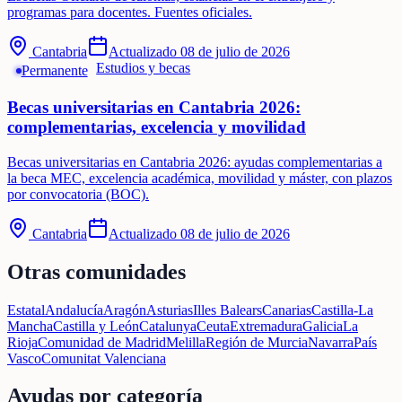
programas para docentes. Fuentes oficiales.
Cantabria
Actualizado
08 de julio de 2026
Estudios y becas
Permanente
Becas universitarias en Cantabria 2026:
complementarias, excelencia y movilidad
Becas universitarias en Cantabria 2026: ayudas complementarias a
la beca MEC, excelencia académica, movilidad y máster, con plazos
por convocatoria (BOC).
Cantabria
Actualizado
08 de julio de 2026
Otras comunidades
Estatal
Andalucía
Aragón
Asturias
Illes Balears
Canarias
Castilla-La
Mancha
Castilla y León
Catalunya
Ceuta
Extremadura
Galicia
La
Rioja
Comunidad de Madrid
Melilla
Región de Murcia
Navarra
País
Vasco
Comunitat Valenciana
Ayudas por categoría