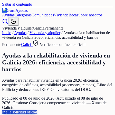
Saltar al contenido
Guía Ayudas
€
Ayudas
Categorías
Comunidades
Vivienda
Becas
Sobre nosotros
Vivienda y alquiler
Galicia
Permanente
Inicio
/
Ayudas
/
Vivienda y alquiler
/
Ayudas a la rehabilitación de
vivienda en Galicia 2026: eficiencia, accesibilidad y barrios
Permanente
Galicia
Verificado con fuente oficial
Ayudas a la rehabilitación de vivienda en
Galicia 2026: eficiencia, accesibilidad y
barrios
Ayudas para rehabilitar vivienda en Galicia 2026: eficiencia
energética de edificios, accesibilidad (ascensores, rampas), Libro del
Edificio y deducciones IRPF. Convocatorias del DOG.
Publicado el
08 de julio de 2026
· Actualizado el
08 de julio de
2026
· Gestiona:
Consejería competente en vivienda — Xunta de
Galicia
Ir a la solicitud oficial