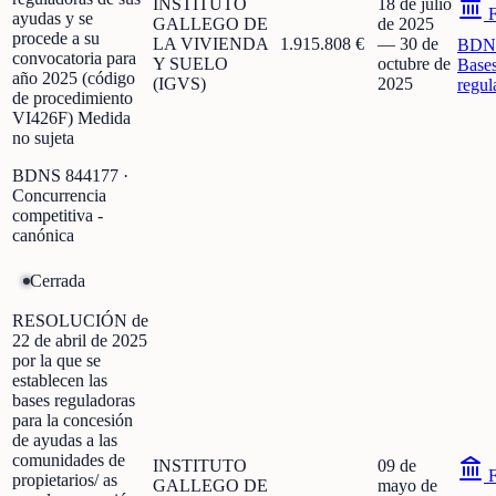
INSTITUTO
18 de julio
F
ayudas y se
GALLEGO DE
de 2025
procede a su
LA VIVIENDA
1.915.808 €
—
30 de
BDN
convocatoria para
Y SUELO
octubre de
Base
año 2025 (código
(IGVS)
2025
regul
de procedimiento
VI426F) Medida
no sujeta
BDNS
844177
·
Concurrencia
competitiva -
canónica
Cerrada
RESOLUCIÓN de
22 de abril de 2025
por la que se
establecen las
bases reguladoras
para la concesión
de ayudas a las
comunidades de
INSTITUTO
09 de
F
propietarios/ as
GALLEGO DE
mayo de