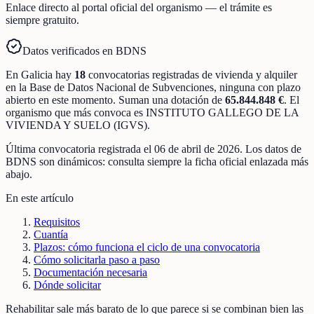
Enlace directo al portal oficial del organismo — el trámite es
siempre gratuito.
Datos verificados en BDNS
En
Galicia
hay
18
convocatorias registradas
de
vivienda y alquiler
en la Base de Datos Nacional de Subvenciones
, ninguna con plazo
abierto en este momento
.
Suman una dotación de
65.844.848 €
.
El
organismo que más convoca es
INSTITUTO GALLEGO DE LA
VIVIENDA Y SUELO (IGVS)
.
Última convocatoria registrada el
06 de abril de 2026
. Los datos de
BDNS son dinámicos: consulta siempre la ficha oficial enlazada más
abajo.
En este artículo
Requisitos
Cuantía
Plazos: cómo funciona el ciclo de una convocatoria
Cómo solicitarla paso a paso
Documentación necesaria
Dónde solicitar
Rehabilitar sale más barato de lo que parece si se combinan bien las