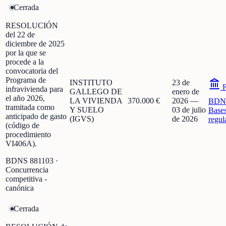
Cerrada
RESOLUCIÓN
del 22 de
diciembre de 2025
por la que se
procede a la
convocatoria del
Programa de
INSTITUTO
23 de
F
infravivienda para
GALLEGO DE
enero de
el año 2026,
LA VIVIENDA
370.000 €
2026
—
BDN
tramitada como
Y SUELO
03 de julio
Base
anticipado de gasto
(IGVS)
de 2026
regul
(código de
procedimiento
VI406A).
BDNS
881103
·
Concurrencia
competitiva -
canónica
Cerrada