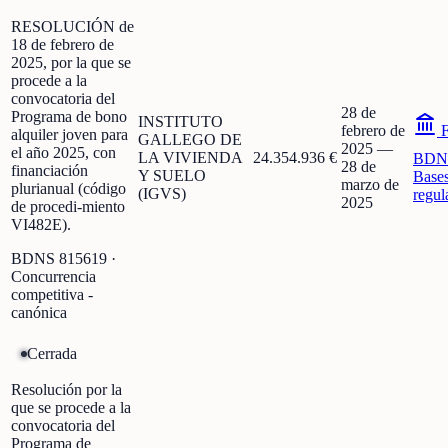
RESOLUCIÓN de
18 de febrero de
2025, por la que se
procede a la
convocatoria del
28 de
Programa de bono
INSTITUTO
febrero de
F
alquiler joven para
GALLEGO DE
2025
—
el año 2025, con
LA VIVIENDA
24.354.936 €
BDN
28 de
financiación
Y SUELO
Base
marzo de
plurianual (código
(IGVS)
regul
2025
de procedi-miento
VI482E).
BDNS
815619
·
Concurrencia
competitiva -
canónica
Cerrada
Resolución por la
que se procede a la
convocatoria del
Programa de