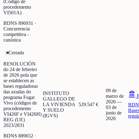
(Código de
procedemento
VI501A)
BDNS
896931
·
Concurrencia
competitiva -
canónica
Cerrada
RESOLUCIÓN
do 24 de febreiro
de 2026 pola que
se establecen as
bases reguladoras
09 de
das axudas do
INSTITUTO
marzo de
F
programa Fogar
GALLEGO DE
2026
—
Vivo (códigos de
LA VIVIENDA
529.547 €
BDN
03 de
procedemento
Y SUELO
Base
junio de
VI426F e VI426H)
(IGVS)
regul
2026
REG (UE)
2023/2831
BDNS
889652
·