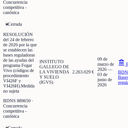
Concurrencia
competitiva -
canónica
Cerrada
RESOLUCIÓN
del 24 de febrero
de 2026 por la que
se establecen las
bases reguladoras
09 de
de las ayudas del
INSTITUTO
marzo de
F
programa Fogar
GALLEGO DE
2026
—
Vivo (códigos de
LA VIVIENDA
2.263.029 €
BDN
03 de
procedimiento
Y SUELO
Base
junio de
VI426F y
(IGVS)
regul
2026
VI426H).Medida
no sujeta
BDNS
889650
·
Concurrencia
competitiva -
canónica
Cerrada