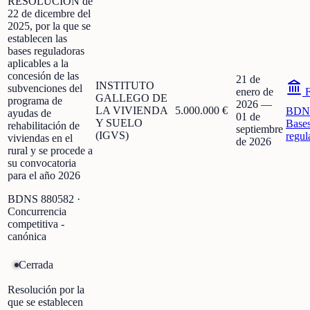
RESOLUCIÓN de
22 de dicembre del
2025, por la que se
establecen las
bases reguladoras
aplicables a la
concesión de las
21 de
INSTITUTO
subvenciones del
enero de
F
GALLEGO DE
programa de
2026
—
LA VIVIENDA
5.000.000 €
BDN
ayudas de
01 de
Y SUELO
Base
rehabilitación de
septiembre
(IGVS)
regul
viviendas en el
de 2026
rural y se procede a
su convocatoria
para el año 2026
BDNS
880582
·
Concurrencia
competitiva -
canónica
Cerrada
Resolución por la
que se establecen