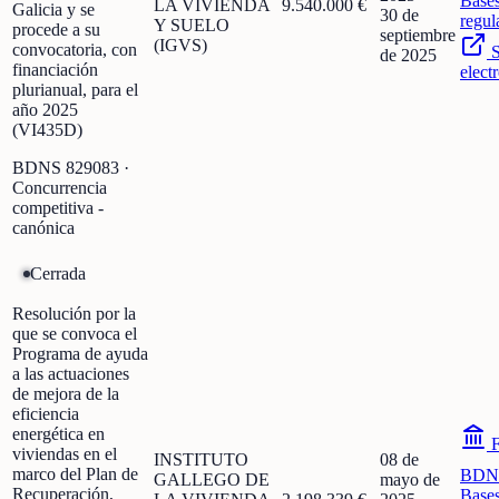
Base
LA VIVIENDA
9.540.000 €
Galicia y se
30 de
regul
Y SUELO
procede a su
septiembre
(IGVS)
convocatoria, con
S
de 2025
financiación
elect
plurianual, para el
año 2025
(VI435D)
BDNS
829083
·
Concurrencia
competitiva -
canónica
Cerrada
Resolución por la
que se convoca el
Programa de ayuda
a las actuaciones
de mejora de la
eficiencia
energética en
F
viviendas en el
INSTITUTO
08 de
marco del Plan de
BDN
GALLEGO DE
mayo de
Recuperación,
Base