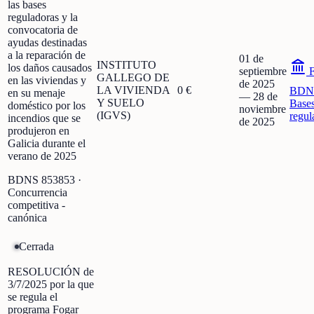
las bases
reguladoras y la
convocatoria de
ayudas destinadas
a la reparación de
01 de
INSTITUTO
los daños causados
septiembre
F
GALLEGO DE
en las viviendas y
de 2025
LA VIVIENDA
0 €
BDN
en su menaje
—
28 de
Y SUELO
Base
doméstico por los
noviembre
(IGVS)
regul
incendios que se
de 2025
produjeron en
Galicia durante el
verano de 2025
BDNS
853853
·
Concurrencia
competitiva -
canónica
Cerrada
RESOLUCIÓN de
3/7/2025 por la que
se regula el
programa Fogar