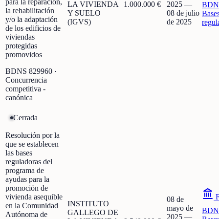
para la reparación,
LA VIVIENDA
1.000.000 €
2025
—
BDN
la rehabilitación
Y SUELO
08 de julio
Base
y/o la adaptación
(IGVS)
de 2025
regul
de los edificios de
viviendas
protegidas
promovidos
BDNS
829960
·
Concurrencia
competitiva -
canónica
Cerrada
Resolución por la
que se establecen
las bases
reguladoras del
programa de
ayudas para la
promoción de
vivienda asequible
F
08 de
INSTITUTO
en la Comunidad
mayo de
BDN
GALLEGO DE
Autónoma de
2025
—