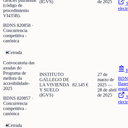
carácter plurianual
(IGVS)
de 2025
S
(código de
elect
procedimiento
VI435B).
BDNS
820858
·
Concurrencia
competitiva -
canónica
Cerrada
Convocatoria das
axudas do
F
Programa de
INSTITUTO
27 de
mellora da
BDN
GALLEGO DE
marzo de
accesibilidade-
Base
LA VIVIENDA
82.145 €
2025
—
2025
regul
Y SUELO
28 de abril
(IGVS)
de 2025
S
BDNS
820857
·
elect
Concurrencia
competitiva -
canónica
Cerrada