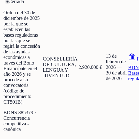
Cerrada
Orden del 30 de
diciembre de 2025
por la que se
establecen las
bases reguladoras
por las que se
regirá la concesión
de las ayudas
13 de
económicas a
CONSELLERÍA
F
febrero de
través del Bono
DE CULTURA,
2.920.000 €
2026
—
BDN
Emancípate en el
LENGUA Y
30 de abril
Base
año 2026 y se
JUVENTUD
de 2026
regul
procede a su
convocatoria
(código de
procedimiento
CT501B).
BDNS
885379
·
Concurrencia
competitiva -
canónica