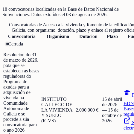
18
convocatorias localizadas
en la Base de Datos Nacional de
Subvenciones
. Datos extraídos el
03 de agosto de 2026
.
Convocatorias de
Acceso a la vivienda y fomento de la edificació
Galicia
, con organismo, dotación, plazo y enlace al registro oficia
Convocatoria
Organismo
Dotación
Plazo
Fu
Cerrada
Resolución do 31
de marzo de 2026,
pola que se
establecen as bases
reguladoras do
Programa de
axudas para a
adquisición de
F
vivenda na
INSTITUTO
15 de abril
Comunidade
BDN
GALLEGO DE
de 2026
Autónoma de
Base
LA VIVIENDA
2.000.000 €
—
15 de
Galicia e se
regul
Y SUELO
octubre de
procede a súa
(IGVS)
2026
S
convocatoria para
elect
o ano 2026