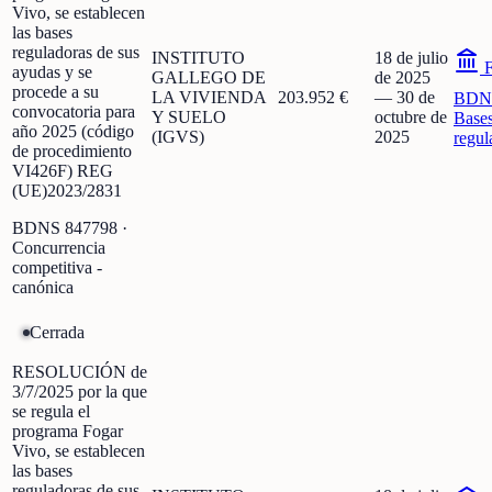
Vivo, se establecen
las bases
reguladoras de sus
INSTITUTO
18 de julio
F
ayudas y se
GALLEGO DE
de 2025
procede a su
LA VIVIENDA
203.952 €
—
30 de
BDN
convocatoria para
Y SUELO
octubre de
Base
año 2025 (código
(IGVS)
2025
regul
de procedimiento
VI426F) REG
(UE)2023/2831
BDNS
847798
·
Concurrencia
competitiva -
canónica
Cerrada
RESOLUCIÓN de
3/7/2025 por la que
se regula el
programa Fogar
Vivo, se establecen
las bases
reguladoras de sus