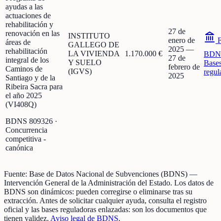
ayudas a las
actuaciones de
rehabilitación y
27 de
renovación en las
INSTITUTO
enero de
F
áreas de
GALLEGO DE
2025
—
rehabilitación
LA VIVIENDA
1.170.000 €
BDN
27 de
integral de los
Y SUELO
Base
febrero de
Caminos de
(IGVS)
regul
2025
Santiago y de la
Ribeira Sacra para
el año 2025
(VI408Q)
BDNS
809326
·
Concurrencia
competitiva -
canónica
Fuente:
Base de Datos Nacional de Subvenciones (BDNS)
—
Intervención General de la Administración del Estado
.
Los datos de
BDNS son dinámicos: pueden corregirse o eliminarse tras su
extracción.
Antes de solicitar cualquier ayuda, consulta el registro
oficial y las bases reguladoras enlazadas: son los documentos que
tienen validez.
Aviso legal de BDNS
.