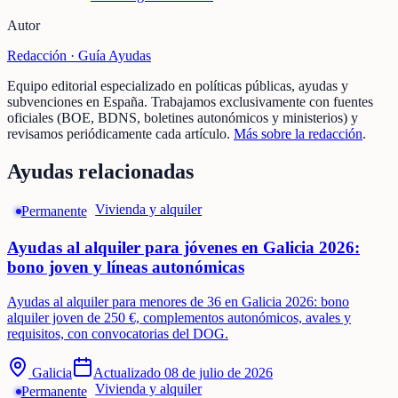
Autor
Redacción ·
Guía Ayudas
Equipo editorial especializado en políticas públicas, ayudas y
subvenciones en España. Trabajamos exclusivamente con fuentes
oficiales (BOE, BDNS, boletines autonómicos y ministerios) y
revisamos periódicamente cada artículo.
Más sobre la redacción
.
Ayudas relacionadas
Vivienda y alquiler
Permanente
Ayudas al alquiler para jóvenes en Galicia 2026:
bono joven y líneas autonómicas
Ayudas al alquiler para menores de 36 en Galicia 2026: bono
alquiler joven de 250 €, complementos autonómicos, avales y
requisitos, con convocatorias del DOG.
Galicia
Actualizado
08 de julio de 2026
Vivienda y alquiler
Permanente