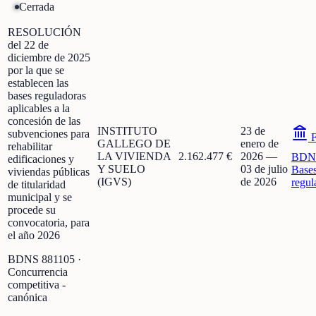
Cerrada
RESOLUCIÓN
del 22 de
diciembre de 2025
por la que se
establecen las
bases reguladoras
aplicables a la
concesión de las
INSTITUTO
23 de
subvenciones para
F
GALLEGO DE
enero de
rehabilitar
LA VIVIENDA
2.162.477 €
2026
—
BDN
edificaciones y
Y SUELO
03 de julio
Base
viviendas públicas
(IGVS)
de 2026
regul
de titularidad
municipal y se
procede su
convocatoria, para
el año 2026
BDNS
881105
·
Concurrencia
competitiva -
canónica