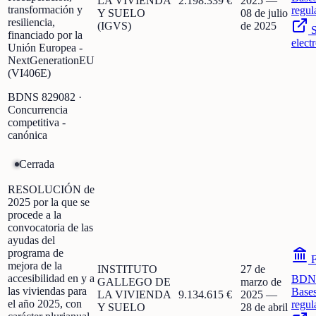
LA VIVIENDA
2.198.339 €
2025
—
transformación y
regul
Y SUELO
08 de julio
resiliencia,
(IGVS)
de 2025
S
financiado por la
elect
Unión Europea -
NextGenerationEU
(VI406E)
BDNS
829082
·
Concurrencia
competitiva -
canónica
Cerrada
RESOLUCIÓN de
2025 por la que se
procede a la
convocatoria de las
ayudas del
programa de
F
mejora de la
INSTITUTO
27 de
accesibilidad en y a
BDN
GALLEGO DE
marzo de
las viviendas para
Base
LA VIVIENDA
9.134.615 €
2025
—
el año 2025, con
regul
Y SUELO
28 de abril