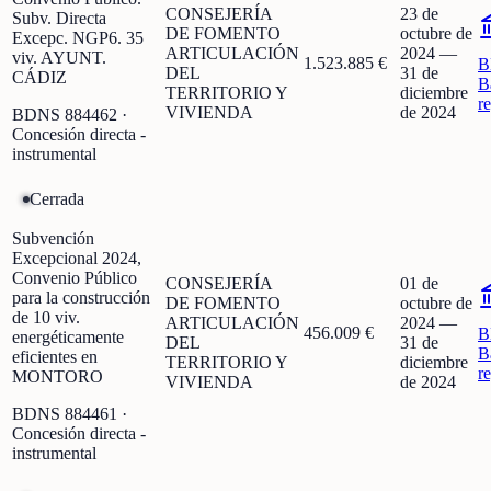
CONSEJERÍA
23 de
Subv. Directa
DE FOMENTO
octubre de
Excepc. NGP6. 35
ARTICULACIÓN
2024
—
viv. AYUNT.
1.523.885 €
B
DEL
31 de
CÁDIZ
B
TERRITORIO Y
diciembre
r
VIVIENDA
de 2024
BDNS
884462
·
Concesión directa -
instrumental
Cerrada
Subvención
Excepcional 2024,
Convenio Público
CONSEJERÍA
01 de
para la construcción
DE FOMENTO
octubre de
de 10 viv.
ARTICULACIÓN
2024
—
456.009 €
B
energéticamente
DEL
31 de
B
eficientes en
TERRITORIO Y
diciembre
r
MONTORO
VIVIENDA
de 2024
BDNS
884461
·
Concesión directa -
instrumental