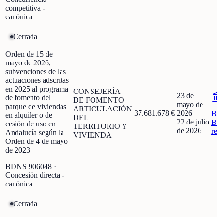
competitiva -
canónica
Cerrada
Orden de 15 de
mayo de 2026,
subvenciones de las
actuaciones adscritas
en 2025 al programa
CONSEJERÍA
23 de
de fomento del
DE FOMENTO
mayo de
parque de viviendas
ARTICULACIÓN
37.681.678 €
2026
—
B
en alquiler o de
DEL
22 de julio
B
cesión de uso en
TERRITORIO Y
de 2026
r
Andalucía según la
VIVIENDA
Orden de 4 de mayo
de 2023
BDNS
906048
·
Concesión directa -
canónica
Cerrada