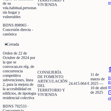
TERRITORIO Y
r
de su
VIVIENDA
vda.habitual,personas
sin hogar y
vulnerables
BDNS
898965
·
Concesión directa -
canónica
Cerrada
Orden de 22 de
Octubre de 2024 por
la que se
convocan,en rég. de
concurrencia
CONSEJERÍA
11 de
competitiva
DE FOMENTO
B
marzo de
subvenciones, linea
ARTICULACIÓN
B
24.415.664 €
2025
—
2, para la mejora de
DEL
r
10 de abril
la accesibilidad en
TERRITORIO Y
de 2025
edificios, de tipologia
VIVIENDA
residencial colectiva
e
BDNS
792533
·
Concurrencia