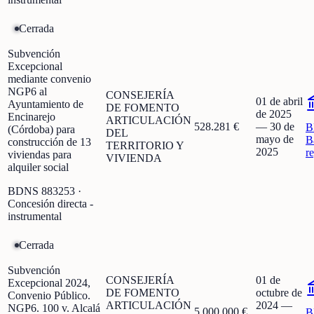
Cerrada
Subvención
Excepcional
mediante convenio
NGP6 al
CONSEJERÍA
01 de abril
Ayuntamiento de
DE FOMENTO
de 2025
Encinarejo
ARTICULACIÓN
528.281 €
—
30 de
B
(Córdoba) para
DEL
mayo de
B
construcción de 13
TERRITORIO Y
2025
r
viviendas para
VIVIENDA
alquiler social
BDNS
883253
·
Concesión directa -
instrumental
Cerrada
Subvención
CONSEJERÍA
01 de
Excepcional 2024,
DE FOMENTO
octubre de
Convenio Público.
ARTICULACIÓN
2024
—
NGP6. 100 v. Alcalá
5.000.000 €
B