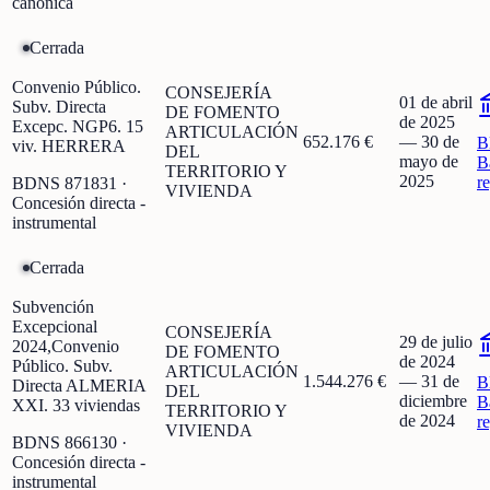
canónica
Cerrada
Convenio Público.
CONSEJERÍA
01 de abril
Subv. Directa
DE FOMENTO
de 2025
Excepc. NGP6. 15
ARTICULACIÓN
652.176 €
—
30 de
B
viv. HERRERA
DEL
mayo de
B
TERRITORIO Y
2025
r
BDNS
871831
·
VIVIENDA
Concesión directa -
instrumental
Cerrada
Subvención
Excepcional
CONSEJERÍA
29 de julio
2024,Convenio
DE FOMENTO
de 2024
Público. Subv.
ARTICULACIÓN
1.544.276 €
—
31 de
B
Directa ALMERIA
DEL
diciembre
B
XXI. 33 viviendas
TERRITORIO Y
de 2024
r
VIVIENDA
BDNS
866130
·
Concesión directa -
instrumental