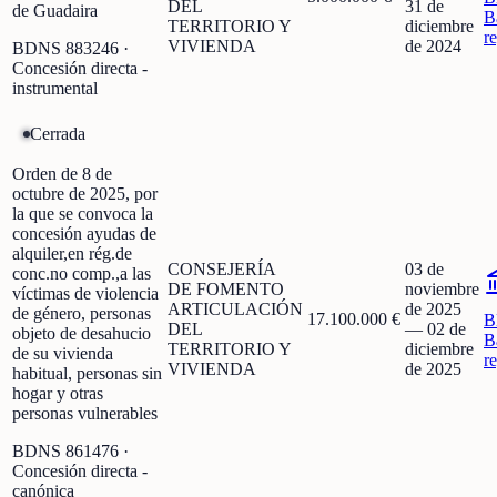
DEL
31 de
de Guadaira
B
TERRITORIO Y
diciembre
r
VIVIENDA
de 2024
BDNS
883246
·
Concesión directa -
instrumental
Cerrada
Orden de 8 de
octubre de 2025, por
la que se convoca la
concesión ayudas de
alquiler,en rég.de
CONSEJERÍA
03 de
conc.no comp.,a las
DE FOMENTO
noviembre
víctimas de violencia
ARTICULACIÓN
de 2025
de género, personas
17.100.000 €
B
DEL
—
02 de
objeto de desahucio
B
TERRITORIO Y
diciembre
de su vivienda
r
VIVIENDA
de 2025
habitual, personas sin
hogar y otras
personas vulnerables
BDNS
861476
·
Concesión directa -
canónica