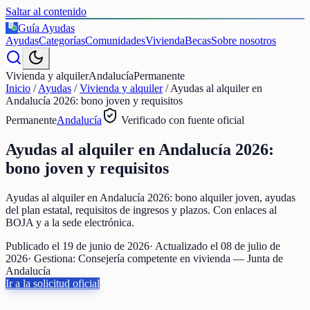
Saltar al contenido
Guía Ayudas
€
Ayudas
Categorías
Comunidades
Vivienda
Becas
Sobre nosotros
Vivienda y alquiler
Andalucía
Permanente
Inicio
/
Ayudas
/
Vivienda y alquiler
/
Ayudas al alquiler en
Andalucía 2026: bono joven y requisitos
Permanente
Andalucía
Verificado con fuente oficial
Ayudas al alquiler en Andalucía 2026:
bono joven y requisitos
Ayudas al alquiler en Andalucía 2026: bono alquiler joven, ayudas
del plan estatal, requisitos de ingresos y plazos. Con enlaces al
BOJA y a la sede electrónica.
Publicado el
19 de junio de 2026
· Actualizado el
08 de julio de
2026
· Gestiona:
Consejería competente en vivienda — Junta de
Andalucía
Ir a la solicitud oficial