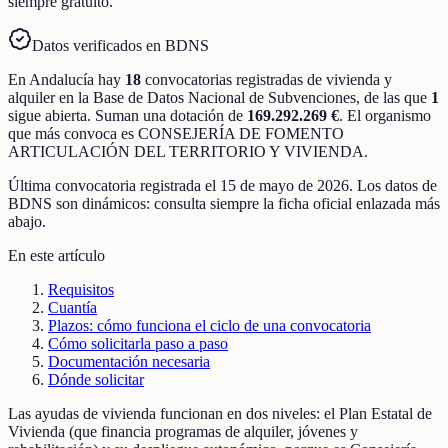
siempre gratuito.
Datos verificados en BDNS
En
Andalucía
hay
18
convocatorias registradas
de
vivienda y
alquiler
en la Base de Datos Nacional de Subvenciones
, de las que
1
sigue abierta
.
Suman una dotación de
169.292.269 €
.
El organismo
que más convoca es
CONSEJERÍA DE FOMENTO
ARTICULACIÓN DEL TERRITORIO Y VIVIENDA
.
Última convocatoria registrada el
15 de mayo de 2026
. Los datos de
BDNS son dinámicos: consulta siempre la ficha oficial enlazada más
abajo.
En este artículo
Requisitos
Cuantía
Plazos: cómo funciona el ciclo de una convocatoria
Cómo solicitarla paso a paso
Documentación necesaria
Dónde solicitar
Las ayudas de vivienda funcionan en dos niveles: el Plan Estatal de
Vivienda (que financia programas de alquiler, jóvenes y