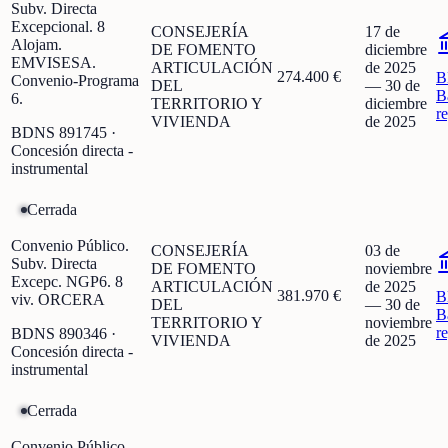
Subv. Directa
Excepcional. 8
CONSEJERÍA
17 de
Alojam.
DE FOMENTO
diciembre
EMVISESA.
ARTICULACIÓN
de 2025
274.400 €
B
Convenio-Programa
DEL
—
30 de
B
6.
TERRITORIO Y
diciembre
r
VIVIENDA
de 2025
BDNS
891745
·
Concesión directa -
instrumental
Cerrada
Convenio Público.
CONSEJERÍA
03 de
Subv. Directa
DE FOMENTO
noviembre
Excepc. NGP6. 8
ARTICULACIÓN
de 2025
381.970 €
B
viv. ORCERA
DEL
—
30 de
B
TERRITORIO Y
noviembre
r
BDNS
890346
·
VIVIENDA
de 2025
Concesión directa -
instrumental
Cerrada
Convenio Público.