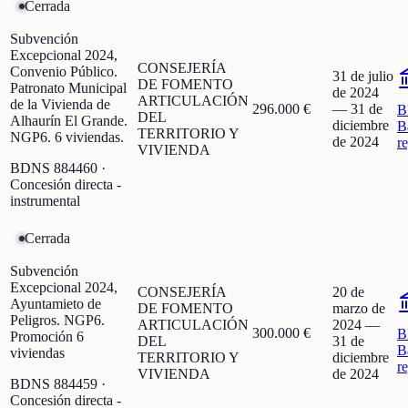
Cerrada
Subvención
Excepcional 2024,
CONSEJERÍA
Convenio Público.
31 de julio
DE FOMENTO
Patronato Municipal
de 2024
ARTICULACIÓN
de la Vivienda de
296.000 €
—
31 de
B
DEL
Alhaurín El Grande.
diciembre
B
TERRITORIO Y
NGP6. 6 viviendas.
de 2024
r
VIVIENDA
BDNS
884460
·
Concesión directa -
instrumental
Cerrada
Subvención
Excepcional 2024,
CONSEJERÍA
20 de
Ayuntamieto de
DE FOMENTO
marzo de
Peligros. NGP6.
ARTICULACIÓN
2024
—
300.000 €
B
Promoción 6
DEL
31 de
B
viviendas
TERRITORIO Y
diciembre
r
VIVIENDA
de 2024
BDNS
884459
·
Concesión directa -