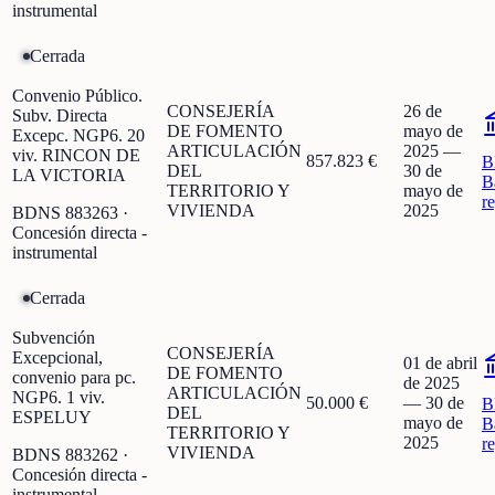
instrumental
Cerrada
Convenio Público.
CONSEJERÍA
26 de
Subv. Directa
DE FOMENTO
mayo de
Excepc. NGP6. 20
ARTICULACIÓN
2025
—
viv. RINCON DE
857.823 €
B
DEL
30 de
LA VICTORIA
B
TERRITORIO Y
mayo de
r
VIVIENDA
2025
BDNS
883263
·
Concesión directa -
instrumental
Cerrada
Subvención
CONSEJERÍA
Excepcional,
01 de abril
DE FOMENTO
convenio para pc.
de 2025
ARTICULACIÓN
NGP6. 1 viv.
50.000 €
—
30 de
B
DEL
ESPELUY
mayo de
B
TERRITORIO Y
2025
r
VIVIENDA
BDNS
883262
·
Concesión directa -
instrumental