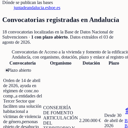
Dónde se publican las bases
juntadeandalucia.es
boe.es
Convocatorias registradas en
Andalucía
18
convocatorias localizadas
en la Base de Datos Nacional de
Subvenciones
·
1
con plazo abierto
. Datos extraídos el
03 de
agosto de 2026
.
Convocatorias de
Acceso a la vivienda y fomento de la edificaci
Andalucía
, con organismo, dotación, plazo y enlace al registro of
Convocatoria
Organismo
Dotación
Plazo
Plazo abierto
Orden de 14 de abril
de 2026, ayuda en
régimen de conc.no
comp.,a entidades del
Tercer Sector que
faciliten una solución
CONSEJERÍA
habitacional a
DE FOMENTO
Desde 30
víctimas de violencia
ARTICULACIÓN
2.200.000 €
de abril de
B
de género,personas
DEL
2026
B
objeto de desahucio