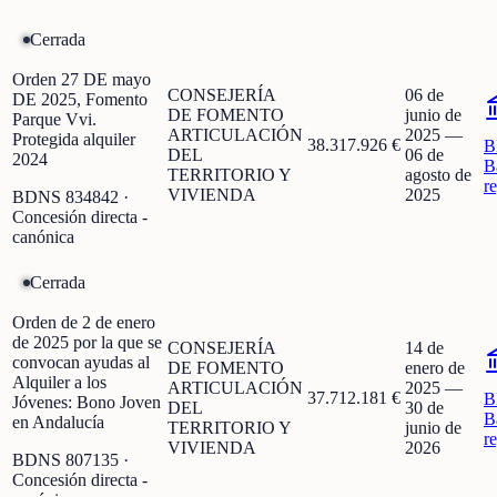
Cerrada
Orden 27 DE mayo
CONSEJERÍA
06 de
DE 2025, Fomento
DE FOMENTO
junio de
Parque Vvi.
ARTICULACIÓN
2025
—
Protegida alquiler
38.317.926 €
B
DEL
06 de
2024
B
TERRITORIO Y
agosto de
r
VIVIENDA
2025
BDNS
834842
·
Concesión directa -
canónica
Cerrada
Orden de 2 de enero
de 2025 por la que se
CONSEJERÍA
14 de
convocan ayudas al
DE FOMENTO
enero de
Alquiler a los
ARTICULACIÓN
2025
—
37.712.181 €
B
Jóvenes: Bono Joven
DEL
30 de
B
en Andalucía
TERRITORIO Y
junio de
r
VIVIENDA
2026
BDNS
807135
·
Concesión directa -