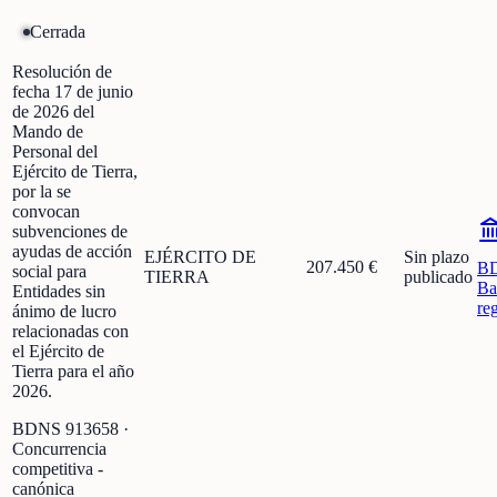
Cerrada
Resolución de
fecha 17 de junio
de 2026 del
Mando de
Personal del
Ejército de Tierra,
por la se
convocan
subvenciones de
ayudas de acción
EJÉRCITO DE
Sin plazo
207.450 €
B
social para
TIERRA
publicado
Ba
Entidades sin
re
ánimo de lucro
relacionadas con
el Ejército de
Tierra para el año
2026.
BDNS
913658
·
Concurrencia
competitiva -
canónica