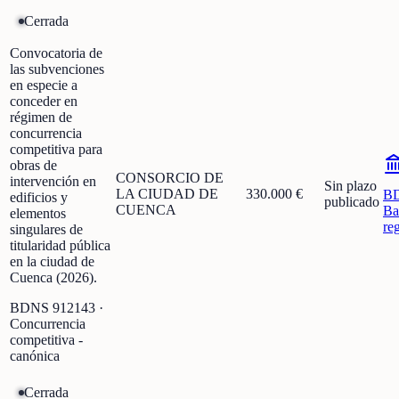
Cerrada
Convocatoria de
las subvenciones
en especie a
conceder en
régimen de
concurrencia
competitiva para
obras de
CONSORCIO DE
intervención en
Sin plazo
LA CIUDAD DE
330.000 €
B
edificios y
publicado
CUENCA
Ba
elementos
re
singulares de
titularidad pública
en la ciudad de
Cuenca (2026).
BDNS
912143
·
Concurrencia
competitiva -
canónica
Cerrada