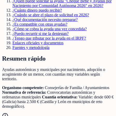
¿Quién puede solicitar la ayuda "Cheque Bebé y Ayudas por
Nacimiento por Comunidad Autónoma 2026" en 2026?
¿Cuánto dinero puedo recibir?
¿Cuándo se abre el plazo de solicitud en 2026?
¿Qué documentación necesito preparar?
¿Es compatible con otras ayudas?
¿Cómo se cobra la ayuda una vez concedida?
¿Puedo recurrir si me la deniegan?
¿Tengo que tributar por la ayuda en el IRPF?
Enlaces oficiales y documentos
Fuentes y metodología
Resumen rápido
Ayudas autonómicas y municipales por nacimiento, adopción o
acogimiento de un menor, con cuantías muy variables según
territorio.
Organismo competente:
Consejerías de Familia / Ayuntamientos
Normativa de referencia:
Convocatorias autonómicas y
ordenanzas municipales
Cuantía orientativa:
Variable: desde 600 €
(Galicia) hasta 2.500 € (Castilla y León en municipios de reto
demográfico).