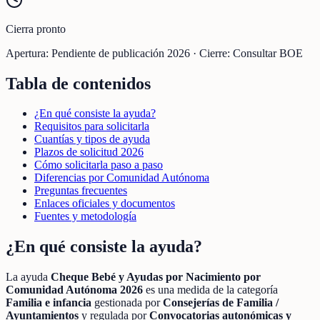
Cierra pronto
Apertura:
Pendiente de publicación 2026
·
Cierre:
Consultar BOE
Tabla de contenidos
¿En qué consiste la ayuda?
Requisitos para solicitarla
Cuantías y tipos de ayuda
Plazos de solicitud 2026
Cómo solicitarla paso a paso
Diferencias por Comunidad Autónoma
Preguntas frecuentes
Enlaces oficiales y documentos
Fuentes y metodología
¿En qué consiste la ayuda?
La ayuda
Cheque Bebé y Ayudas por Nacimiento por
Comunidad Autónoma 2026
es una medida de la categoría
Familia e infancia
gestionada por
Consejerías de Familia /
Ayuntamientos
y regulada por
Convocatorias autonómicas y