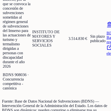
que se convoca la
concesión de
subvenciones
sometidas al
régimen general
de subvenciones
del Imserso para
INSTITUTO DE
B
las actuaciones de
MAYORES Y
Sin plazo
Ba
3.514.830 €
turismo y
SERVICIOS
publicado
re
termalismo
SOCIALES
dirigidas a
personas con
el
discapacidad
durante el año
2026
BDNS
908036
·
Concurrencia
competitiva -
canónica
Fuente:
Base de Datos Nacional de Subvenciones (BDNS)
—
Intervención General de la Administración del Estado
.
Los datos de
BDNS son dinámicos: pueden corregirse o eliminarse tras su