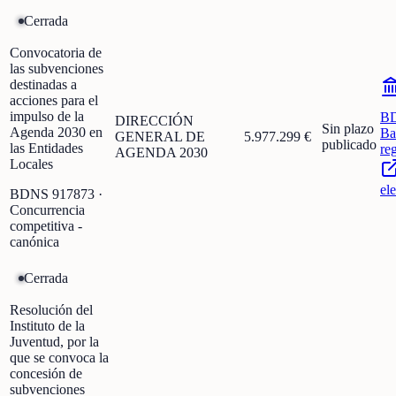
Cerrada
Convocatoria de
las subvenciones
destinadas a
acciones para el
impulso de la
B
DIRECCIÓN
Sin plazo
Agenda 2030 en
Ba
GENERAL DE
5.977.299 €
publicado
las Entidades
re
AGENDA 2030
Locales
el
BDNS
917873
·
Concurrencia
competitiva -
canónica
Cerrada
Resolución del
Instituto de la
Juventud, por la
que se convoca la
concesión de
subvenciones