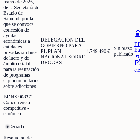
marzo de 2026,
de la Secretaría de
Estado de
Sanidad, por la
que se convoca
concesión de
ayudas
DELEGACIÓN DEL
económicas a
B
GOBIERNO PARA
entidades
Sin plazo
Ba
EL PLAN
4.749.490 €
privadas sin fines
publicado
re
NACIONAL SOBRE
de lucro y de
DROGAS
ámbito estatal,
para la realización
el
de programas
supracomunitarios
sobre adicciones
BDNS
908371
·
Concurrencia
competitiva -
canónica
Cerrada
Resolución de