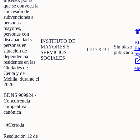
Imserso, por la
que se convoca la
concesión de
subvenciones a
personas
mayores,
personas con
discapacidad y
INSTITUTO DE
B
personas en
MAYORES Y
Sin plazo
Ba
1.217.923 €
situación de
SERVICIOS
publicado
re
dependencia
SOCIALES
residentes en las
Ciudades de
el
Ceuta y de
Melilla, durante el
2026.
BDNS
909924
·
Concurrencia
competitiva -
canónica
Cerrada
Resolución 12 de