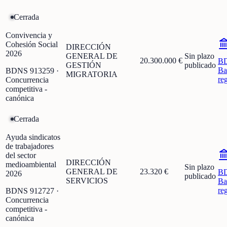
Cerrada
Convivencia y
Cohesión Social
DIRECCIÓN
2026
GENERAL DE
Sin plazo
20.300.000 €
B
GESTIÓN
publicado
Ba
BDNS
913259
·
MIGRATORIA
re
Concurrencia
competitiva -
canónica
Cerrada
Ayuda sindicatos
de trabajadores
del sector
DIRECCIÓN
medioambiental
Sin plazo
GENERAL DE
23.320 €
B
2026
publicado
SERVICIOS
Ba
re
BDNS
912727
·
Concurrencia
competitiva -
canónica