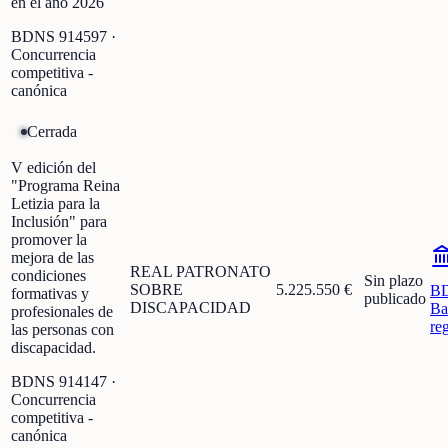
en el año 2026
BDNS
914597
·
Concurrencia
competitiva -
canónica
Cerrada
V edición del
"Programa Reina
Letizia para la
Inclusión" para
promover la
mejora de las
REAL PATRONATO
condiciones
Sin plazo
SOBRE
5.225.550 €
B
formativas y
publicado
DISCAPACIDAD
Ba
profesionales de
re
las personas con
discapacidad.
BDNS
914147
·
Concurrencia
competitiva -
canónica