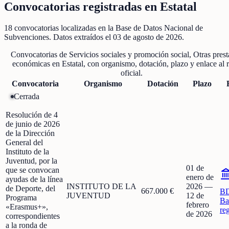
Convocatorias registradas en
Estatal
18
convocatorias localizadas
en la Base de Datos Nacional de
Subvenciones
. Datos extraídos el
03 de agosto de 2026
.
Convocatorias de
Servicios sociales y promoción social, Otras pres
económicas
en
Estatal
, con organismo, dotación, plazo y enlace al r
oficial.
Convocatoria
Organismo
Dotación
Plazo
Cerrada
Resolución de 4
de junio de 2026
de la Dirección
General del
Instituto de la
Juventud, por la
01 de
que se convocan
enero de
ayudas de la línea
INSTITUTO DE LA
2026
—
de Deporte, del
667.000 €
B
JUVENTUD
12 de
Programa
Ba
febrero
«Erasmus+»,
re
de 2026
correspondientes
a la ronda de