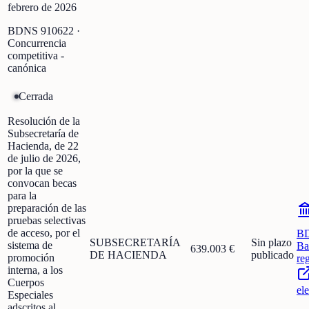
febrero de 2026
BDNS
910622
·
Concurrencia
competitiva -
canónica
Cerrada
Resolución de la
Subsecretaría de
Hacienda, de 22
de julio de 2026,
por la que se
convocan becas
para la
preparación de las
pruebas selectivas
de acceso, por el
B
SUBSECRETARÍA
Sin plazo
sistema de
Ba
639.003 €
DE HACIENDA
publicado
promoción
re
interna, a los
Cuerpos
el
Especiales
adscritos al