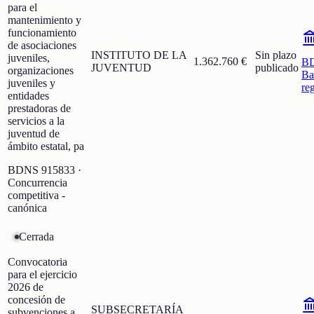
para el
mantenimiento y
funcionamiento
de asociaciones
INSTITUTO DE LA
Sin plazo
juveniles,
1.362.760 €
B
JUVENTUD
publicado
organizaciones
Ba
juveniles y
re
entidades
prestadoras de
servicios a la
juventud de
ámbito estatal, pa
BDNS
915833
·
Concurrencia
competitiva -
canónica
Cerrada
Convocatoria
para el ejercicio
2026 de
concesión de
SUBSECRETARÍA
subvenciones a