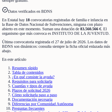
siempre gratuito.
Datos verificados en BDNS
En
Estatal
hay
18
convocatorias registradas
de
familia e infancia
en
la Base de Datos Nacional de Subvenciones
, ninguna con plazo
abierto en este momento
.
Suman una dotación de
83.560.566 €
.
El
organismo que más convoca es
INSTITUTO DE LA JUVENTUD
.
Última convocatoria registrada el
27 de julio de 2026
. Los datos de
BDNS son dinámicos: consulta siempre la ficha oficial enlazada más
abajo.
En este artículo
Resumen rápido
Tabla de contenidos
¿En qué consiste la ayuda?
Requisitos para solicitarla
Cuantías y tipos de ayuda
Plazos de solicitud 2026
Cómo solicitarla paso a paso
Documentación necesaria
Diferencias por Comunidad Autónoma
Preguntas frecuentes