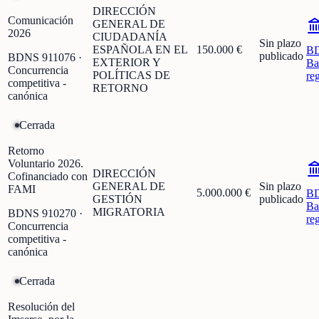
DIRECCIÓN
Comunicación
GENERAL DE
2026
CIUDADANÍA
Sin plazo
ESPAÑOLA EN EL
150.000 €
B
publicado
BDNS
911076
·
EXTERIOR Y
Ba
Concurrencia
POLÍTICAS DE
re
competitiva -
RETORNO
canónica
Cerrada
Retorno
Voluntario 2026.
DIRECCIÓN
Cofinanciado con
GENERAL DE
Sin plazo
FAMI
5.000.000 €
B
GESTIÓN
publicado
Ba
MIGRATORIA
BDNS
910270
·
re
Concurrencia
competitiva -
canónica
Cerrada
Resolución del