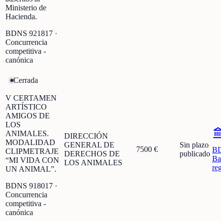
Ministerio de
Hacienda.
BDNS
921817
·
Concurrencia
competitiva -
canónica
Cerrada
V CERTAMEN
ARTÍSTICO
AMIGOS DE
LOS
ANIMALES.
DIRECCIÓN
MODALIDAD
GENERAL DE
Sin plazo
7500 €
B
CLIPMETRAJE
DERECHOS DE
publicado
Ba
“MI VIDA CON
LOS ANIMALES
re
UN ANIMAL”.
BDNS
918017
·
Concurrencia
competitiva -
canónica