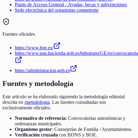
Punto de Acceso General - Ayudas, becas y subvenciones
Sede electrónica del organismo competente
Fuentes oficiales
https://www.boe.es/
https://www.pap.hacienda.gob.es/bdnstrans/GE/es/convocatori
https://administracion.gob.es
Fuentes y metodología
Este artículo se ha elaborado siguiendo la metodología editorial
descrita en
/metodologia
. Las fuentes consultadas son
exclusivamente oficiales:
Normativa de referencia
: Convocatorias autonómicas y
ordenanzas municipales.
Organismo gestor
: Consejerías de Familia / Ayuntamientos.
Verificación cruzada
con BDNS y BOE.