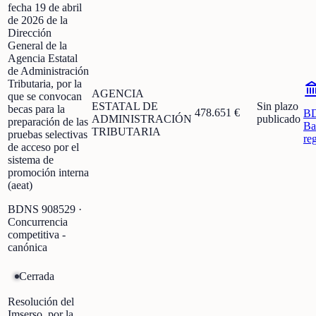
fecha 19 de abril
de 2026 de la
Dirección
General de la
Agencia Estatal
de Administración
Tributaria, por la
AGENCIA
que se convocan
ESTATAL DE
Sin plazo
becas para la
478.651 €
B
ADMINISTRACIÓN
publicado
preparación de las
Ba
TRIBUTARIA
pruebas selectivas
re
de acceso por el
sistema de
promoción interna
(aeat)
BDNS
908529
·
Concurrencia
competitiva -
canónica
Cerrada
Resolución del
Imserso, por la