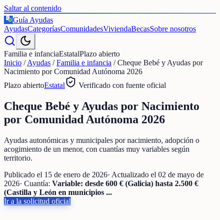
Saltar al contenido
Guía Ayudas
€
Ayudas
Categorías
Comunidades
Vivienda
Becas
Sobre nosotros
Familia e infancia
Estatal
Plazo abierto
Inicio
/
Ayudas
/
Familia e infancia
/
Cheque Bebé y Ayudas por
Nacimiento por Comunidad Autónoma 2026
Plazo abierto
Estatal
Verificado con fuente oficial
Cheque Bebé y Ayudas por Nacimiento
por Comunidad Autónoma 2026
Ayudas autonómicas y municipales por nacimiento, adopción o
acogimiento de un menor, con cuantías muy variables según
territorio.
Publicado el
15 de enero de 2026
· Actualizado el
02 de mayo de
2026
· Cuantía:
Variable: desde 600 € (Galicia) hasta 2.500 €
(Castilla y León en municipios ...
Ir a la solicitud oficial