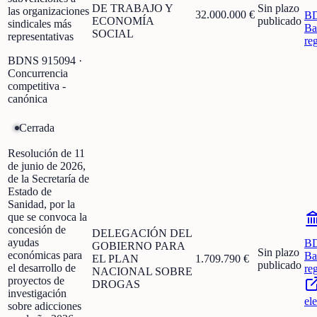
DE TRABAJO Y
Sin plazo
las organizaciones
32.000.000 €
B
ECONOMÍA
publicado
sindicales más
Ba
SOCIAL
representativas
re
BDNS
915094
·
Concurrencia
competitiva -
canónica
Cerrada
Resolución de 11
de junio de 2026,
de la Secretaría de
Estado de
Sanidad, por la
que se convoca la
concesión de
DELEGACIÓN DEL
ayudas
B
GOBIERNO PARA
Sin plazo
económicas para
Ba
EL PLAN
1.709.790 €
publicado
el desarrollo de
re
NACIONAL SOBRE
proyectos de
DROGAS
investigación
el
sobre adicciones