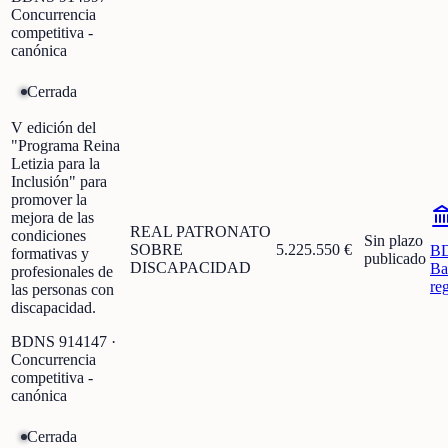
Concurrencia
competitiva -
canónica
Cerrada
V edición del
"Programa Reina
Letizia para la
Inclusión" para
promover la
mejora de las
REAL PATRONATO
condiciones
Sin plazo
SOBRE
5.225.550 €
B
formativas y
publicado
DISCAPACIDAD
Ba
profesionales de
re
las personas con
discapacidad.
BDNS
914147
·
Concurrencia
competitiva -
canónica
Cerrada