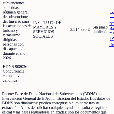
subvenciones
sometidas al
régimen general
de subvenciones
del Imserso para
INSTITUTO DE
B
las actuaciones de
MAYORES Y
Sin plazo
Ba
3.514.830 €
turismo y
SERVICIOS
publicado
re
termalismo
SOCIALES
dirigidas a
personas con
el
discapacidad
durante el año
2026
BDNS
908036
·
Concurrencia
competitiva -
canónica
Fuente:
Base de Datos Nacional de Subvenciones (BDNS)
—
Intervención General de la Administración del Estado
.
Los datos de
BDNS son dinámicos: pueden corregirse o eliminarse tras su
extracción.
Antes de solicitar cualquier ayuda, consulta el registro
oficial y las bases reguladoras enlazadas: son los documentos que