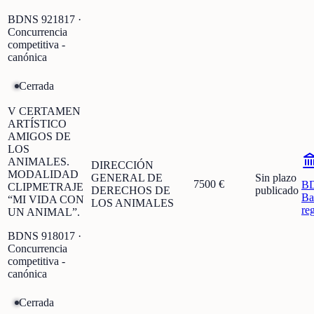
BDNS
921817
·
Concurrencia
competitiva -
canónica
Cerrada
V CERTAMEN
ARTÍSTICO
AMIGOS DE
LOS
ANIMALES.
DIRECCIÓN
MODALIDAD
GENERAL DE
Sin plazo
7500 €
B
CLIPMETRAJE
DERECHOS DE
publicado
Ba
“MI VIDA CON
LOS ANIMALES
re
UN ANIMAL”.
BDNS
918017
·
Concurrencia
competitiva -
canónica
Cerrada