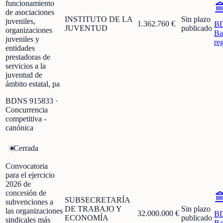
funcionamiento
de asociaciones
INSTITUTO DE LA
Sin plazo
juveniles,
1.362.760 €
B
JUVENTUD
publicado
organizaciones
Ba
juveniles y
re
entidades
prestadoras de
servicios a la
juventud de
ámbito estatal, pa
BDNS
915833
·
Concurrencia
competitiva -
canónica
Cerrada
Convocatoria
para el ejercicio
2026 de
concesión de
SUBSECRETARÍA
subvenciones a
DE TRABAJO Y
Sin plazo
las organizaciones
32.000.000 €
B
ECONOMÍA
publicado
sindicales más
Ba