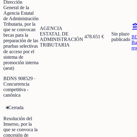
Dirección
General de la
Agencia Estatal
de Administración
Tributaria, por la
AGENCIA
que se convocan
ESTATAL DE
Sin plazo
becas para la
478.651 €
B
ADMINISTRACIÓN
publicado
preparación de las
Ba
TRIBUTARIA
pruebas selectivas
re
de acceso por el
sistema de
promoción interna
(aeat)
BDNS
908529
·
Concurrencia
competitiva -
canónica
Cerrada
Resolución del
Imserso, por la
que se convoca la
concesión de