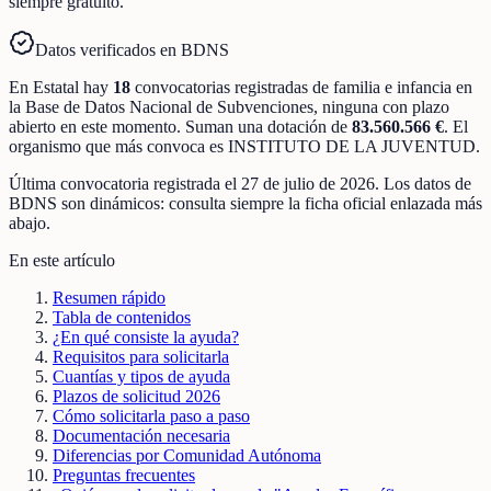
siempre gratuito.
Datos verificados en BDNS
En
Estatal
hay
18
convocatorias registradas
de
familia e infancia
en
la Base de Datos Nacional de Subvenciones
, ninguna con plazo
abierto en este momento
.
Suman una dotación de
83.560.566 €
.
El
organismo que más convoca es
INSTITUTO DE LA JUVENTUD
.
Última convocatoria registrada el
27 de julio de 2026
. Los datos de
BDNS son dinámicos: consulta siempre la ficha oficial enlazada más
abajo.
En este artículo
Resumen rápido
Tabla de contenidos
¿En qué consiste la ayuda?
Requisitos para solicitarla
Cuantías y tipos de ayuda
Plazos de solicitud 2026
Cómo solicitarla paso a paso
Documentación necesaria
Diferencias por Comunidad Autónoma
Preguntas frecuentes