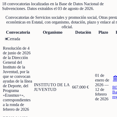
18
convocatorias localizadas
en la Base de Datos Nacional de
Subvenciones
. Datos extraídos el
03 de agosto de 2026
.
Convocatorias de
Servicios sociales y promoción social, Otras pres
económicas
en
Estatal
, con organismo, dotación, plazo y enlace al r
oficial.
Convocatoria
Organismo
Dotación
Plazo
Cerrada
Resolución de 4
de junio de 2026
de la Dirección
General del
Instituto de la
Juventud, por la
01 de
que se convocan
enero de
ayudas de la línea
INSTITUTO DE LA
2026
—
de Deporte, del
667.000 €
B
JUVENTUD
12 de
Programa
Ba
febrero
«Erasmus+»,
re
de 2026
correspondientes
a la ronda de
febrero de 2026