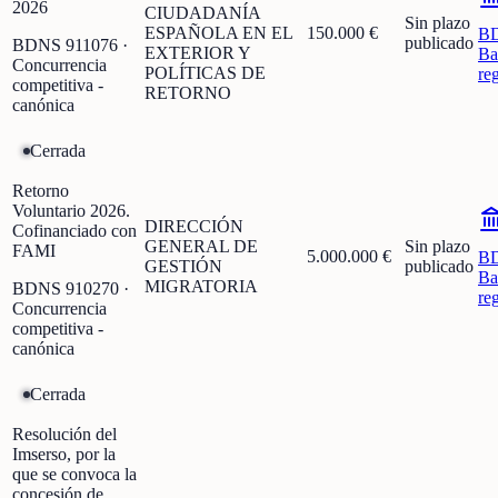
2026
CIUDADANÍA
Sin plazo
ESPAÑOLA EN EL
150.000 €
B
publicado
BDNS
911076
·
EXTERIOR Y
Ba
Concurrencia
POLÍTICAS DE
re
competitiva -
RETORNO
canónica
Cerrada
Retorno
Voluntario 2026.
DIRECCIÓN
Cofinanciado con
GENERAL DE
Sin plazo
FAMI
5.000.000 €
B
GESTIÓN
publicado
Ba
MIGRATORIA
BDNS
910270
·
re
Concurrencia
competitiva -
canónica
Cerrada
Resolución del
Imserso, por la
que se convoca la
concesión de