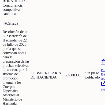
BDNS
910622
·
Concurrencia
competitiva -
canónica
Cerrada
Resolución de la
Subsecretaría de
Hacienda, de 22
de julio de 2026,
por la que se
convocan becas
para la
preparación de las
pruebas selectivas
de acceso, por el
B
SUBSECRETARÍA
Sin plazo
sistema de
Ba
639.003 €
DE HACIENDA
publicado
promoción
re
interna, a los
Cuerpos
el
Especiales
adscritos al
Ministerio de
Hacienda.