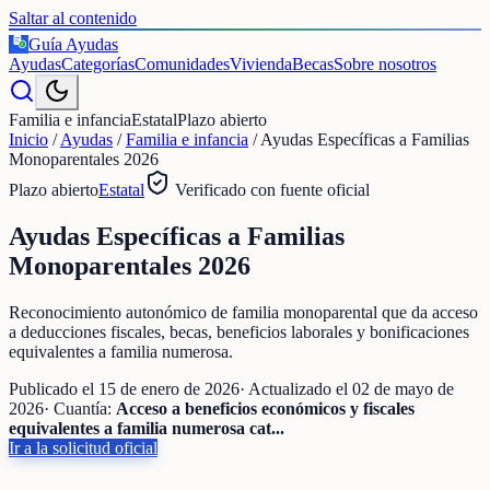
Saltar al contenido
Guía Ayudas
€
Ayudas
Categorías
Comunidades
Vivienda
Becas
Sobre nosotros
Familia e infancia
Estatal
Plazo abierto
Inicio
/
Ayudas
/
Familia e infancia
/
Ayudas Específicas a Familias
Monoparentales 2026
Plazo abierto
Estatal
Verificado con fuente oficial
Ayudas Específicas a Familias
Monoparentales 2026
Reconocimiento autonómico de familia monoparental que da acceso
a deducciones fiscales, becas, beneficios laborales y bonificaciones
equivalentes a familia numerosa.
Publicado el
15 de enero de 2026
· Actualizado el
02 de mayo de
2026
· Cuantía:
Acceso a beneficios económicos y fiscales
equivalentes a familia numerosa cat...
Ir a la solicitud oficial