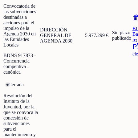
Convocatoria de
las subvenciones
destinadas a
acciones para el
impulso de la
B
DIRECCIÓN
Sin plazo
Agenda 2030 en
Ba
GENERAL DE
5.977.299 €
publicado
las Entidades
re
AGENDA 2030
Locales
el
BDNS
917873
·
Concurrencia
competitiva -
canónica
Cerrada
Resolución del
Instituto de la
Juventud, por la
que se convoca la
concesión de
subvenciones
para el
mantenimiento y