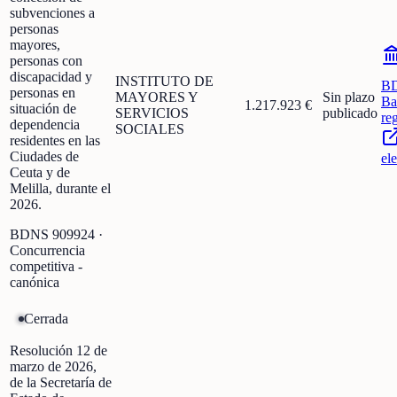
subvenciones a
personas
mayores,
personas con
discapacidad y
INSTITUTO DE
B
personas en
MAYORES Y
Sin plazo
Ba
1.217.923 €
situación de
SERVICIOS
publicado
re
dependencia
SOCIALES
residentes en las
Ciudades de
el
Ceuta y de
Melilla, durante el
2026.
BDNS
909924
·
Concurrencia
competitiva -
canónica
Cerrada
Resolución 12 de
marzo de 2026,
de la Secretaría de