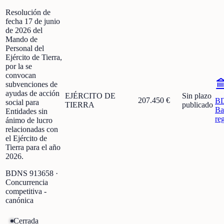
Resolución de
fecha 17 de junio
de 2026 del
Mando de
Personal del
Ejército de Tierra,
por la se
convocan
subvenciones de
ayudas de acción
EJÉRCITO DE
Sin plazo
207.450 €
B
social para
TIERRA
publicado
Ba
Entidades sin
re
ánimo de lucro
relacionadas con
el Ejército de
Tierra para el año
2026.
BDNS
913658
·
Concurrencia
competitiva -
canónica
Cerrada