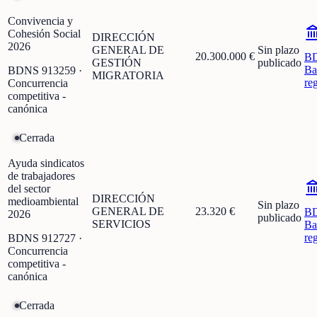
Convivencia y
Cohesión Social
DIRECCIÓN
2026
GENERAL DE
Sin plazo
20.300.000 €
B
GESTIÓN
publicado
Ba
BDNS
913259
·
MIGRATORIA
re
Concurrencia
competitiva -
canónica
Cerrada
Ayuda sindicatos
de trabajadores
del sector
DIRECCIÓN
medioambiental
Sin plazo
GENERAL DE
23.320 €
B
2026
publicado
SERVICIOS
Ba
re
BDNS
912727
·
Concurrencia
competitiva -
canónica
Cerrada