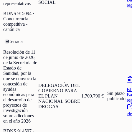
SOCIAL
representativas
re
BDNS
915094
·
Concurrencia
competitiva -
canónica
Cerrada
Resolución de 11
de junio de 2026,
de la Secretaría de
Estado de
Sanidad, por la
que se convoca la
concesión de
DELEGACIÓN DEL
ayudas
B
GOBIERNO PARA
Sin plazo
económicas para
Ba
EL PLAN
1.709.790 €
publicado
el desarrollo de
re
NACIONAL SOBRE
proyectos de
DROGAS
investigación
el
sobre adicciones
en el año 2026
BDNS
914597
·