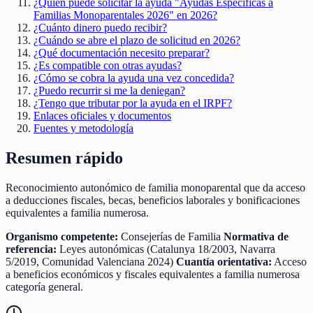
¿Quién puede solicitar la ayuda "Ayudas Específicas a
Familias Monoparentales 2026" en 2026?
¿Cuánto dinero puedo recibir?
¿Cuándo se abre el plazo de solicitud en 2026?
¿Qué documentación necesito preparar?
¿Es compatible con otras ayudas?
¿Cómo se cobra la ayuda una vez concedida?
¿Puedo recurrir si me la deniegan?
¿Tengo que tributar por la ayuda en el IRPF?
Enlaces oficiales y documentos
Fuentes y metodología
Resumen rápido
Reconocimiento autonómico de familia monoparental que da acceso
a deducciones fiscales, becas, beneficios laborales y bonificaciones
equivalentes a familia numerosa.
Organismo competente:
Consejerías de Familia
Normativa de
referencia:
Leyes autonómicas (Catalunya 18/2003, Navarra
5/2019, Comunidad Valenciana 2024)
Cuantía orientativa:
Acceso
a beneficios económicos y fiscales equivalentes a familia numerosa
categoría general.