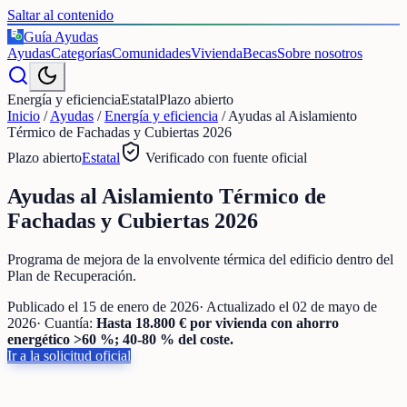
Saltar al contenido
Guía Ayudas
€
Ayudas
Categorías
Comunidades
Vivienda
Becas
Sobre nosotros
Energía y eficiencia
Estatal
Plazo abierto
Inicio
/
Ayudas
/
Energía y eficiencia
/
Ayudas al Aislamiento
Térmico de Fachadas y Cubiertas 2026
Plazo abierto
Estatal
Verificado con fuente oficial
Ayudas al Aislamiento Térmico de
Fachadas y Cubiertas 2026
Programa de mejora de la envolvente térmica del edificio dentro del
Plan de Recuperación.
Publicado el
15 de enero de 2026
· Actualizado el
02 de mayo de
2026
· Cuantía:
Hasta 18.800 € por vivienda con ahorro
energético >60 %; 40-80 % del coste.
Ir a la solicitud oficial