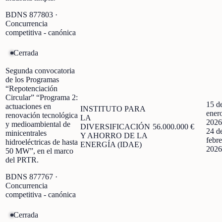
BDNS
877803
·
Concurrencia
competitiva - canónica
Cerrada
Segunda convocatoria
de los Programas
“Repotenciación
Circular” “Programa 2:
15 d
actuaciones en
INSTITUTO PARA
ener
renovación tecnológica
LA
2026
y medioambiental de
DIVERSIFICACIÓN
56.000.000 €
24 d
minicentrales
Y AHORRO DE LA
febre
hidroeléctricas de hasta
ENERGÍA (IDAE)
2026
50 MW”, en el marco
del PRTR.
BDNS
877767
·
Concurrencia
competitiva - canónica
Cerrada