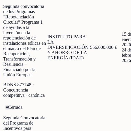
Segunda convocatoria
de los Programas
“Repotenciación
Circular” Programa 1
de ayudas a la
inversión en la
15 d
INSTITUTO PARA
repotenciación de
ener
LA
instalaciones eólicas en
2026
DIVERSIFICACIÓN
556.000.000 €
el marco del Plan de
24 d
Y AHORRO DE LA
Recuperación,
febre
ENERGÍA (IDAE)
Transformación y
2026
Resiliencia –
Financiado por la
Unión Europea.
BDNS
877748
·
Concurrencia
competitiva - canónica
Cerrada
Segunda Convocatoria
del Programa de
Incentivos para