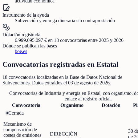
actividad económica
Instrumento de la ayuda
Subvención y entrega dineraria sin contraprestación
Dotación registrada
6.999.095.097 €
en
18
convocatorias
entre 2025 y 2026
Dónde se publican las bases
boe.es
Convocatorias registradas en
Estatal
18
convocatorias localizadas
en la Base de Datos Nacional de
Subvenciones
. Datos extraídos el
03 de agosto de 2026
.
Convocatorias de
Industria y energía
en
Estatal
, con organismo, do
enlace al registro oficial.
Convocatoria
Organismo
Dotación
Pl
Cerrada
Mecanismo de
compensación de
30 de
DIRECCIÓN
costes de emisiones
de 2