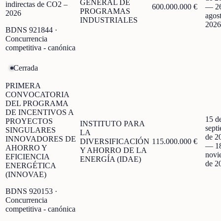
GENERAL DE
indirectas de CO2 –
600.000.000 €
—
2
PROGRAMAS
2026
agos
INDUSTRIALES
2026
BDNS
921844
·
Concurrencia
competitiva - canónica
Cerrada
PRIMERA
CONVOCATORIA
DEL PROGRAMA
DE INCENTIVOS A
15 d
PROYECTOS
INSTITUTO PARA
sept
SINGULARES
LA
de 2
INNOVADORES DE
DIVERSIFICACIÓN
115.000.000 €
—
1
AHORRO Y
Y AHORRO DE LA
novi
EFICIENCIA
ENERGÍA (IDAE)
de 2
ENERGÉTICA
(INNOVAE)
BDNS
920153
·
Concurrencia
competitiva - canónica