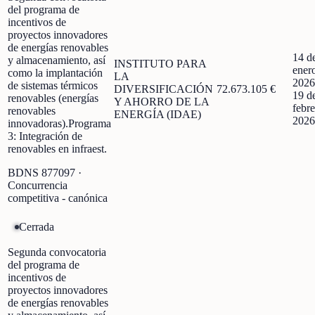
del programa de
incentivos de
proyectos innovadores
de energías renovables
14 d
y almacenamiento, así
INSTITUTO PARA
ener
como la implantación
LA
2026
de sistemas térmicos
DIVERSIFICACIÓN
72.673.105 €
19 d
renovables (energías
Y AHORRO DE LA
febre
renovables
ENERGÍA (IDAE)
2026
innovadoras).Programa
3: Integración de
renovables en infraest.
BDNS
877097
·
Concurrencia
competitiva - canónica
Cerrada
Segunda convocatoria
del programa de
incentivos de
proyectos innovadores
de energías renovables