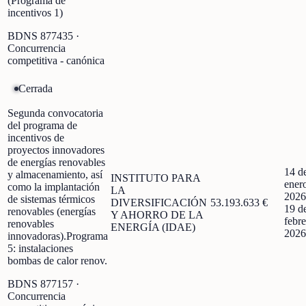
(Programa de
incentivos 1)
BDNS
877435
·
Concurrencia
competitiva - canónica
Cerrada
Segunda convocatoria
del programa de
incentivos de
proyectos innovadores
de energías renovables
14 d
y almacenamiento, así
INSTITUTO PARA
ener
como la implantación
LA
2026
de sistemas térmicos
DIVERSIFICACIÓN
53.193.633 €
19 d
renovables (energías
Y AHORRO DE LA
febre
renovables
ENERGÍA (IDAE)
2026
innovadoras).Programa
5: instalaciones
bombas de calor renov.
BDNS
877157
·
Concurrencia