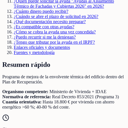
¿Quién puede solicitar la ayuda "Ayudas al Aislamiento
Térmico de Fachadas y Cubiertas 2026" en 2026?
¿Cuánto dinero puedo recibir?
¿Cuándo se abre el plazo de solicitud en 2026?
¿Qué documentación necesito preparar?
¿Es compatible con otras ayudas?
¿Cómo se cobra la ayuda una vez concedida?
¿Puedo recurrir si me la deniegan?
¿Tengo que tributar por la ayuda en el IRPF?
Enlaces oficiales y documentos
Fuentes y metodología
Resumen rápido
Programa de mejora de la envolvente térmica del edificio dentro del
Plan de Recuperación.
Organismo competente:
Ministerio de Vivienda + IDAE
Normativa de referencia:
Real Decreto 853/2021 (Programa 3)
Cuantía orientativa:
Hasta 18.800 € por vivienda con ahorro
energético >60 %; 40-80 % del coste.