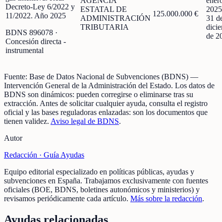
AGENCIA
ener
Decreto-Ley 6/2022 y
ESTATAL DE
2025
125.000.000 €
11/2022. Año 2025
ADMINISTRACIÓN
31 d
TRIBUTARIA
dici
BDNS
896078
·
de 2
Concesión directa -
instrumental
Fuente:
Base de Datos Nacional de Subvenciones (BDNS)
—
Intervención General de la Administración del Estado
.
Los datos de
BDNS son dinámicos: pueden corregirse o eliminarse tras su
extracción.
Antes de solicitar cualquier ayuda, consulta el registro
oficial y las bases reguladoras enlazadas: son los documentos que
tienen validez.
Aviso legal de BDNS
.
Autor
Redacción ·
Guía Ayudas
Equipo editorial especializado en políticas públicas, ayudas y
subvenciones en España. Trabajamos exclusivamente con fuentes
oficiales (BOE, BDNS, boletines autonómicos y ministerios) y
revisamos periódicamente cada artículo.
Más sobre la redacción
.
Ayudas relacionadas