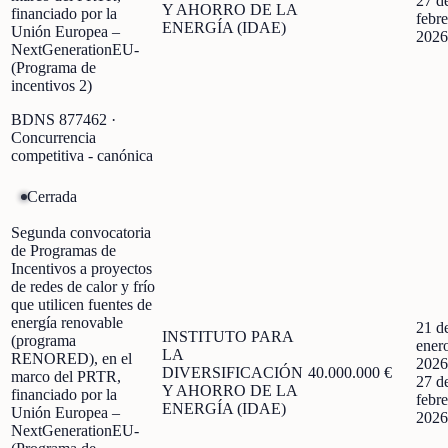
27 d
Y AHORRO DE LA
financiado por la
febre
ENERGÍA (IDAE)
Unión Europea –
2026
NextGenerationEU-
(Programa de
incentivos 2)
BDNS
877462
·
Concurrencia
competitiva - canónica
Cerrada
Segunda convocatoria
de Programas de
Incentivos a proyectos
de redes de calor y frío
que utilicen fuentes de
energía renovable
21 d
INSTITUTO PARA
(programa
ener
LA
RENORED), en el
2026
DIVERSIFICACIÓN
40.000.000 €
marco del PRTR,
27 d
Y AHORRO DE LA
financiado por la
febre
ENERGÍA (IDAE)
Unión Europea –
2026
NextGenerationEU-