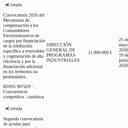
Cerrada
Convocatoria 2026 del
Mecanismo de
compensación a los
Consumidores
Electrointensivos de
25 d
cargos por financiación
DIRECCIÓN
mayo
de la retribución
GENERAL DE
2026
específica a renovables
11.900.000 €
PROGRAMAS
19 d
y cogeneración de alta
INDUSTRIALES
junio
eficiencia y por la
2026
financiación adicional
en los territorios no
peninsulares.
BDNS
907429
·
Concurrencia
competitiva - canónica
Cerrada
Segunda convocatoria
de ayudas para