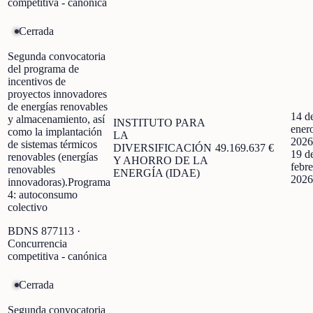
competitiva - canónica
Cerrada
Segunda convocatoria
del programa de
incentivos de
proyectos innovadores
de energías renovables
14 d
y almacenamiento, así
INSTITUTO PARA
ener
como la implantación
LA
2026
de sistemas térmicos
DIVERSIFICACIÓN
49.169.637 €
19 d
renovables (energías
Y AHORRO DE LA
febre
renovables
ENERGÍA (IDAE)
2026
innovadoras).Programa
4: autoconsumo
colectivo
BDNS
877113
·
Concurrencia
competitiva - canónica
Cerrada
Segunda convocatoria