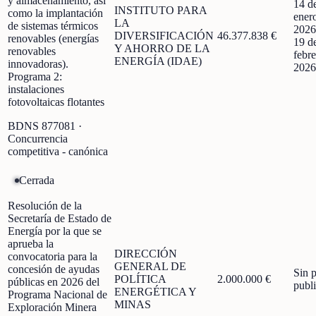
y almacenamiento, así
14 d
INSTITUTO PARA
como la implantación
ener
LA
de sistemas térmicos
2026
DIVERSIFICACIÓN
46.377.838 €
renovables (energías
19 d
Y AHORRO DE LA
renovables
febre
ENERGÍA (IDAE)
innovadoras).
2026
Programa 2:
instalaciones
fotovoltaicas flotantes
BDNS
877081
·
Concurrencia
competitiva - canónica
Cerrada
Resolución de la
Secretaría de Estado de
Energía por la que se
aprueba la
DIRECCIÓN
convocatoria para la
GENERAL DE
concesión de ayudas
Sin 
POLÍTICA
2.000.000 €
públicas en 2026 del
publ
ENERGÉTICA Y
Programa Nacional de
MINAS
Exploración Minera