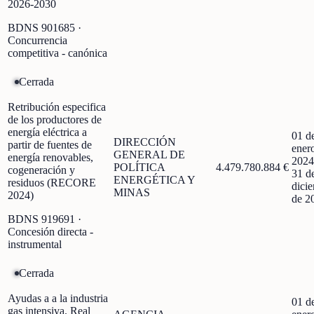
2026-2030
BDNS
901685
·
Concurrencia
competitiva - canónica
Cerrada
Retribución especifica
de los productores de
energía eléctrica a
01 d
DIRECCIÓN
partir de fuentes de
ener
GENERAL DE
energía renovables,
2024
POLÍTICA
4.479.780.884 €
cogeneración y
31 d
ENERGÉTICA Y
residuos (RECORE
dici
MINAS
2024)
de 2
BDNS
919691
·
Concesión directa -
instrumental
Cerrada
Ayudas a a la industria
01 d
gas intensiva. Real