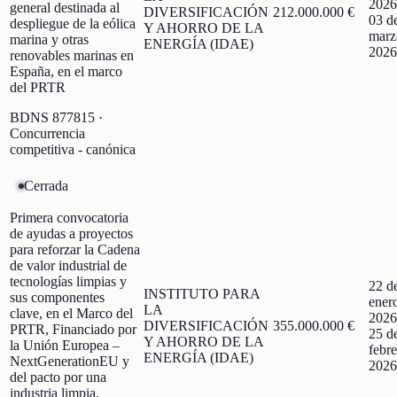
2026
general destinada al
DIVERSIFICACIÓN
212.000.000 €
03 d
despliegue de la eólica
Y AHORRO DE LA
marz
marina y otras
ENERGÍA (IDAE)
2026
renovables marinas en
España, en el marco
del PRTR
BDNS
877815
·
Concurrencia
competitiva - canónica
Cerrada
Primera convocatoria
de ayudas a proyectos
para reforzar la Cadena
de valor industrial de
tecnologías limpias y
22 d
INSTITUTO PARA
sus componentes
ener
LA
clave, en el Marco del
2026
DIVERSIFICACIÓN
355.000.000 €
PRTR, Financiado por
25 d
Y AHORRO DE LA
la Unión Europea –
febre
ENERGÍA (IDAE)
NextGenerationEU y
2026
del pacto por una
industria limpia.