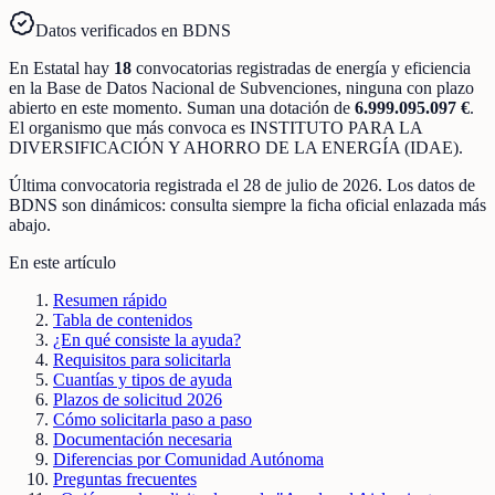
Datos verificados en BDNS
En
Estatal
hay
18
convocatorias registradas
de
energía y eficiencia
en la Base de Datos Nacional de Subvenciones
, ninguna con plazo
abierto en este momento
.
Suman una dotación de
6.999.095.097 €
.
El organismo que más convoca es
INSTITUTO PARA LA
DIVERSIFICACIÓN Y AHORRO DE LA ENERGÍA (IDAE)
.
Última convocatoria registrada el
28 de julio de 2026
. Los datos de
BDNS son dinámicos: consulta siempre la ficha oficial enlazada más
abajo.
En este artículo
Resumen rápido
Tabla de contenidos
¿En qué consiste la ayuda?
Requisitos para solicitarla
Cuantías y tipos de ayuda
Plazos de solicitud 2026
Cómo solicitarla paso a paso
Documentación necesaria
Diferencias por Comunidad Autónoma
Preguntas frecuentes