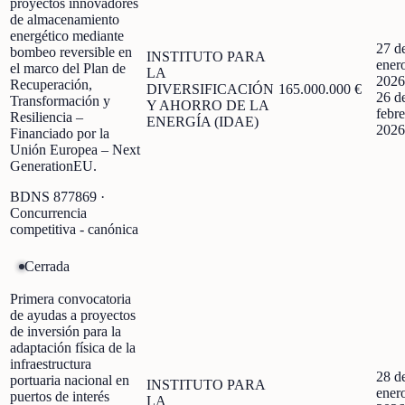
proyectos innovadores
de almacenamiento
energético mediante
27 d
bombeo reversible en
INSTITUTO PARA
ener
el marco del Plan de
LA
2026
Recuperación,
DIVERSIFICACIÓN
165.000.000 €
26 d
Transformación y
Y AHORRO DE LA
febre
Resiliencia –
ENERGÍA (IDAE)
2026
Financiado por la
Unión Europea – Next
GenerationEU.
BDNS
877869
·
Concurrencia
competitiva - canónica
Cerrada
Primera convocatoria
de ayudas a proyectos
de inversión para la
adaptación física de la
infraestructura
28 d
portuaria nacional en
INSTITUTO PARA
ener
puertos de interés
LA