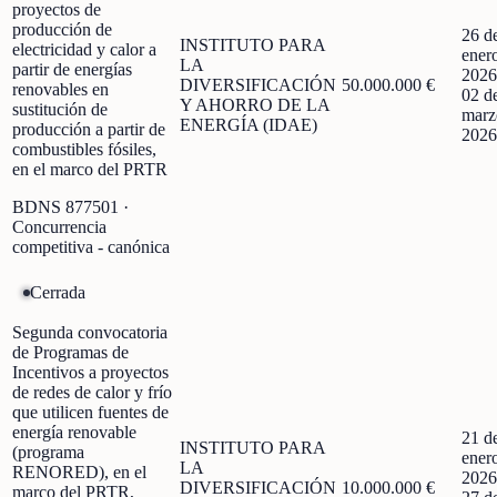
proyectos de
producción de
26 d
INSTITUTO PARA
electricidad y calor a
ener
LA
partir de energías
2026
DIVERSIFICACIÓN
50.000.000 €
renovables en
02 d
Y AHORRO DE LA
sustitución de
marz
ENERGÍA (IDAE)
producción a partir de
2026
combustibles fósiles,
en el marco del PRTR
BDNS
877501
·
Concurrencia
competitiva - canónica
Cerrada
Segunda convocatoria
de Programas de
Incentivos a proyectos
de redes de calor y frío
que utilicen fuentes de
energía renovable
21 d
INSTITUTO PARA
(programa
ener
LA
RENORED), en el
2026
DIVERSIFICACIÓN
10.000.000 €
marco del PRTR,