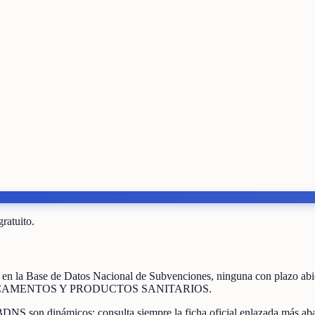
gratuito.
en la Base de Datos Nacional de Subvenciones
, ninguna con plazo ab
CAMENTOS Y PRODUCTOS SANITARIOS
.
BDNS son dinámicos: consulta siempre la ficha oficial enlazada más aba