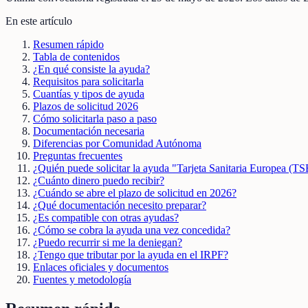
En este artículo
Resumen rápido
Tabla de contenidos
¿En qué consiste la ayuda?
Requisitos para solicitarla
Cuantías y tipos de ayuda
Plazos de solicitud 2026
Cómo solicitarla paso a paso
Documentación necesaria
Diferencias por Comunidad Autónoma
Preguntas frecuentes
¿Quién puede solicitar la ayuda "Tarjeta Sanitaria Europea (T
¿Cuánto dinero puedo recibir?
¿Cuándo se abre el plazo de solicitud en 2026?
¿Qué documentación necesito preparar?
¿Es compatible con otras ayudas?
¿Cómo se cobra la ayuda una vez concedida?
¿Puedo recurrir si me la deniegan?
¿Tengo que tributar por la ayuda en el IRPF?
Enlaces oficiales y documentos
Fuentes y metodología