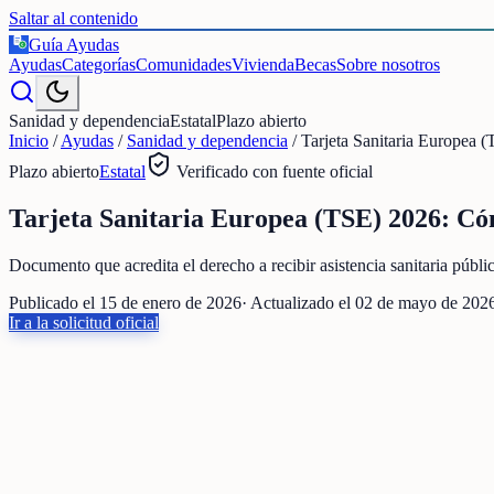
Saltar al contenido
Guía Ayudas
€
Ayudas
Categorías
Comunidades
Vivienda
Becas
Sobre nosotros
Sanidad y dependencia
Estatal
Plazo abierto
Inicio
/
Ayudas
/
Sanidad y dependencia
/
Tarjeta Sanitaria Europea 
Plazo abierto
Estatal
Verificado con fuente oficial
Tarjeta Sanitaria Europea (TSE) 2026: C
Documento que acredita el derecho a recibir asistencia sanitaria púb
Publicado el
15 de enero de 2026
· Actualizado el
02 de mayo de 202
Ir a la solicitud oficial