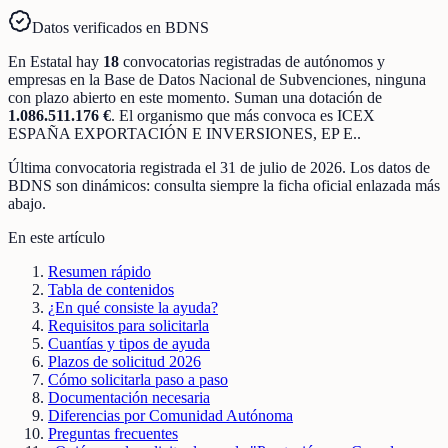
Datos verificados en BDNS
En
Estatal
hay
18
convocatorias registradas
de
autónomos y
empresas
en la Base de Datos Nacional de Subvenciones
, ninguna
con plazo abierto en este momento
.
Suman una dotación de
1.086.511.176 €
.
El organismo que más convoca es
ICEX
ESPAÑA EXPORTACIÓN E INVERSIONES, EP E.
.
Última convocatoria registrada el
31 de julio de 2026
. Los datos de
BDNS son dinámicos: consulta siempre la ficha oficial enlazada más
abajo.
En este artículo
Resumen rápido
Tabla de contenidos
¿En qué consiste la ayuda?
Requisitos para solicitarla
Cuantías y tipos de ayuda
Plazos de solicitud 2026
Cómo solicitarla paso a paso
Documentación necesaria
Diferencias por Comunidad Autónoma
Preguntas frecuentes