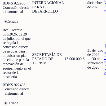
INTERNACIONAL
diciembre
BDNS
922908
·
PARA EL
de 2026
Concesión directa
e
DESARROLLO
- instrumental
Cerrada
Real Decreto
638/2026, de 29
de julio, por el que
se regula la
concesión directa
31 de julio
de ayudas para
SECRETARÍA DE
de 2026
impulsar un plan
ESTADO DE
15.000.000 €
—
30 de
de choque para la
r
TURISMO
septiembre
renovación de
de 2026
equipamiento en el
sector de la
e
hostelería.
BDNS
922483
·
Concesión directa
- instrumental
Cerrada