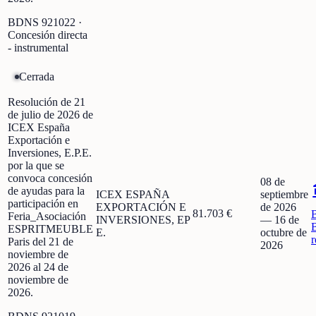
BDNS
921022
·
Concesión directa
- instrumental
Cerrada
Resolución de 21
de julio de 2026 de
ICEX España
Exportación e
Inversiones, E.P.E.
por la que se
convoca concesión
08 de
de ayudas para la
ICEX ESPAÑA
septiembre
participación en
EXPORTACIÓN E
de 2026
81.703 €
Feria_Asociación
INVERSIONES, EP
—
16 de
ESPRITMEUBLE
E.
octubre de
r
Paris del 21 de
2026
noviembre de
2026 al 24 de
noviembre de
2026.