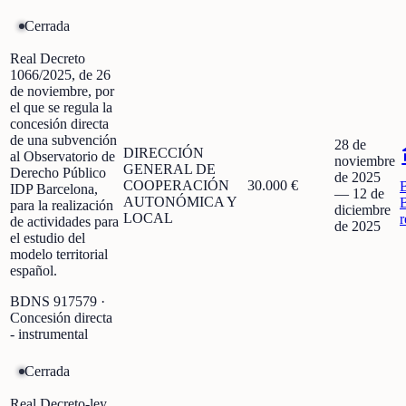
Cerrada
Real Decreto
1066/2025, de 26
de noviembre, por
el que se regula la
concesión directa
de una subvención
28 de
DIRECCIÓN
al Observatorio de
noviembre
GENERAL DE
Derecho Público
de 2025
COOPERACIÓN
30.000 €
IDP Barcelona,
—
12 de
AUTONÓMICA Y
para la realización
diciembre
LOCAL
r
de actividades para
de 2025
el estudio del
modelo territorial
español.
BDNS
917579
·
Concesión directa
- instrumental
Cerrada
Real Decreto-ley