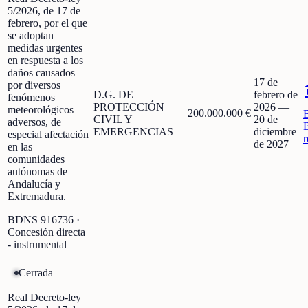
5/2026, de 17 de
febrero, por el que
se adoptan
medidas urgentes
en respuesta a los
daños causados
17 de
por diversos
D.G. DE
febrero de
fenómenos
PROTECCIÓN
2026
—
meteorológicos
200.000.000 €
CIVIL Y
20 de
adversos, de
EMERGENCIAS
diciembre
especial afectación
r
de 2027
en las
comunidades
autónomas de
Andalucía y
Extremadura.
BDNS
916736
·
Concesión directa
- instrumental
Cerrada
Real Decreto-ley