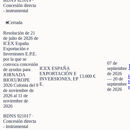
BDNS
921019
·
Concesión directa
- instrumental
Cerrada
Resolución de 21
de julio de 2026 de
ICEX España
Exportación e
Inversiones E.P.E.
por la que se
07 de
convoca concesión
ICEX ESPAÑA
septiembre
de ayudas para
EXPORTACIÓN E
de 2026
JORNADA
13.000 €
INVERSIONES, EP
—
20 de
BIOEUROPE
E.
septiembre
2026 Colonia del 9
r
de 2026
de noviembre de
2026 al 11 de
noviembre de
2026
BDNS
921017
·
Concesión directa
- instrumental