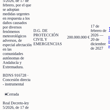
5/2026, de 17 de
febrero, por el que
se adoptan
medidas urgentes
en respuesta a los
daños causados
17 de
por diversos
D.G. DE
febrero de
fenómenos
PROTECCIÓN
2026
—
meteorológicos
200.000.000 €
CIVIL Y
20 de
adversos, de
EMERGENCIAS
diciembre
especial afectación
r
de 2027
en las
comunidades
autónomas de
Andalucía y
Extremadura.
BDNS
916728
·
Concesión directa
- instrumental
Cerrada
Real Decreto-ley
5/2026, de 17 de