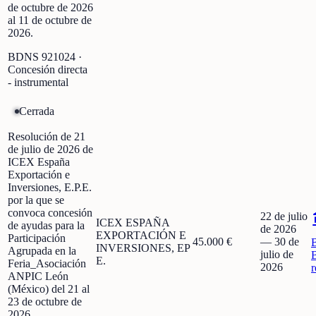
de octubre de 2026
al 11 de octubre de
2026.
BDNS
921024
·
Concesión directa
- instrumental
Cerrada
Resolución de 21
de julio de 2026 de
ICEX España
Exportación e
Inversiones, E.P.E.
por la que se
convoca concesión
22 de julio
ICEX ESPAÑA
de ayudas para la
de 2026
EXPORTACIÓN E
Participación
45.000 €
—
30 de
INVERSIONES, EP
Agrupada en la
julio de
E.
Feria_Asociación
2026
r
ANPIC León
(México) del 21 al
23 de octubre de
2026.