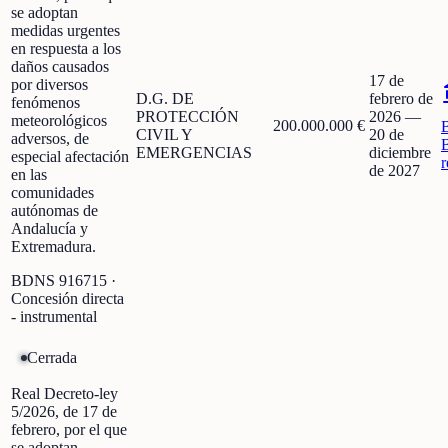
se adoptan
medidas urgentes
en respuesta a los
daños causados
17 de
por diversos
D.G. DE
febrero de
fenómenos
PROTECCIÓN
2026
—
meteorológicos
200.000.000 €
CIVIL Y
20 de
adversos, de
EMERGENCIAS
diciembre
especial afectación
r
de 2027
en las
comunidades
autónomas de
Andalucía y
Extremadura.
BDNS
916715
·
Concesión directa
- instrumental
Cerrada
Real Decreto-ley
5/2026, de 17 de
febrero, por el que
se adoptan