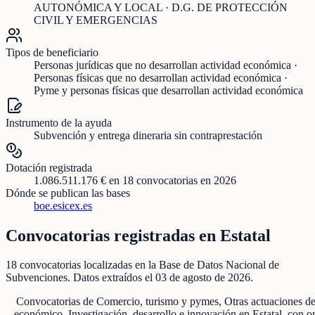
AUTONÓMICA Y LOCAL · D.G. DE PROTECCIÓN
CIVIL Y EMERGENCIAS
Tipos de beneficiario
Personas jurídicas que no desarrollan actividad económica ·
Personas físicas que no desarrollan actividad económica ·
Pyme y personas físicas que desarrollan actividad económica
Instrumento de la ayuda
Subvención y entrega dineraria sin contraprestación
Dotación registrada
1.086.511.176 €
en
18
convocatorias
en 2026
Dónde se publican las bases
boe.es
icex.es
Convocatorias registradas en
Estatal
18
convocatorias localizadas
en la Base de Datos Nacional de
Subvenciones
. Datos extraídos el
03 de agosto de 2026
.
Convocatorias de
Comercio, turismo y pymes, Otras actuaciones de
económico, Investigación, desarrollo e innovación
en
Estatal
, con o