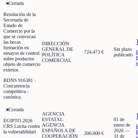
Cerrada
Resolución de la
Secretaría de
Estado de
Comercio por la
que se convocan
las becas
DIRECCIÓN
formación en
GENERAL DE
Sin plazo
724.473 €
ensayos de control
POLÍTICA
publicado
sobre productos
COMERCIAL
r
objeto de comercio
exterior.
BDNS
916381
·
Concurrencia
competitiva -
canónica
Cerrada
AGENCIA
ESTATAL
01 de
EGIPTO 2026
AGENCIA
enero de
CRS Lucha contra
ESPAÑOLA DE
2026
—
la vulnerabilidad
200.000 €
COOPERACIÓN
31 de
r