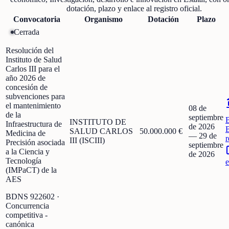
dotación, plazo y enlace al registro oficial.
Convocatoria
Organismo
Dotación
Plazo
Cerrada
Resolución del
Instituto de Salud
Carlos III para el
año 2026 de
concesión de
subvenciones para
el mantenimiento
08 de
de la
septiembre
INSTITUTO DE
Infraestructura de
de 2026
SALUD CARLOS
50.000.000 €
Medicina de
—
29 de
r
III (ISCIII)
Precisión asociada
septiembre
a la Ciencia y
de 2026
Tecnología
e
(IMPaCT) de la
AES
BDNS
922602
·
Concurrencia
competitiva -
canónica