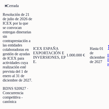
Cerrada
Resolución de 21
de julio de 2026 de
ICEX por la que
se convocan
entregas dinerarias
sin
contraprestación a
las entidades
ICEX ESPAÑA
Hasta 01
colaboradoras en
EXPORTACIÓN E
de
gestión de ayudas
1.000.000 €
INVERSIONES, EP
diciembre
de ICEX para
E.
de 2027
actividades cuya
r
realización esté
prevista del 1 de
enero al 31 de
diciembre de 2027.
BDNS
920927
·
Concurrencia
competitiva -
canónica