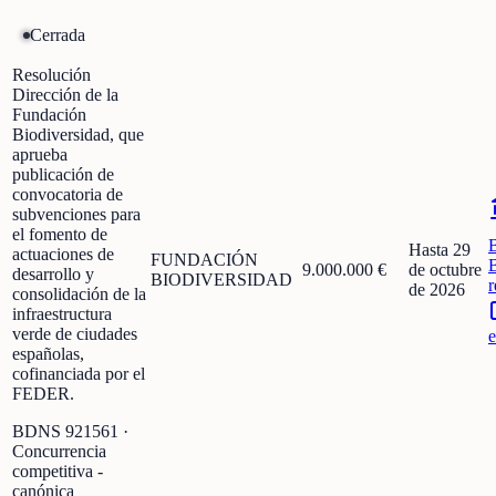
Cerrada
Resolución
Dirección de la
Fundación
Biodiversidad, que
aprueba
publicación de
convocatoria de
subvenciones para
el fomento de
Hasta 29
actuaciones de
FUNDACIÓN
9.000.000 €
de octubre
desarrollo y
BIODIVERSIDAD
r
de 2026
consolidación de la
infraestructura
verde de ciudades
e
españolas,
cofinanciada por el
FEDER.
BDNS
921561
·
Concurrencia
competitiva -
canónica