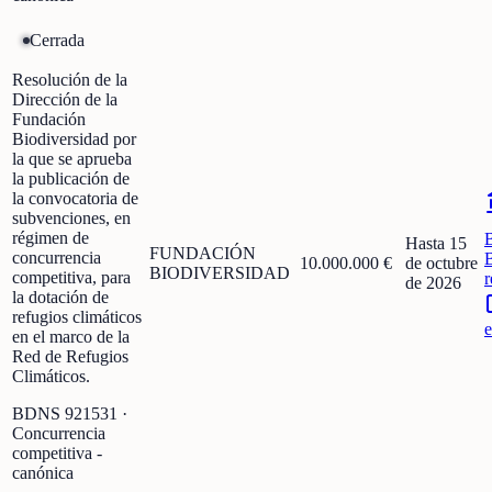
Cerrada
Resolución de la
Dirección de la
Fundación
Biodiversidad por
la que se aprueba
la publicación de
la convocatoria de
subvenciones, en
régimen de
Hasta 15
FUNDACIÓN
concurrencia
10.000.000 €
de octubre
BIODIVERSIDAD
competitiva, para
r
de 2026
la dotación de
refugios climáticos
e
en el marco de la
Red de Refugios
Climáticos.
BDNS
921531
·
Concurrencia
competitiva -
canónica