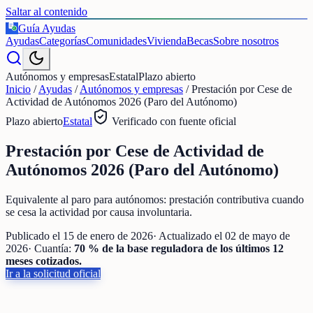
Saltar al contenido
Guía Ayudas
€
Ayudas
Categorías
Comunidades
Vivienda
Becas
Sobre nosotros
Autónomos y empresas
Estatal
Plazo abierto
Inicio
/
Ayudas
/
Autónomos y empresas
/
Prestación por Cese de
Actividad de Autónomos 2026 (Paro del Autónomo)
Plazo abierto
Estatal
Verificado con fuente oficial
Prestación por Cese de Actividad de
Autónomos 2026 (Paro del Autónomo)
Equivalente al paro para autónomos: prestación contributiva cuando
se cesa la actividad por causa involuntaria.
Publicado el
15 de enero de 2026
· Actualizado el
02 de mayo de
2026
· Cuantía:
70 % de la base reguladora de los últimos 12
meses cotizados.
Ir a la solicitud oficial