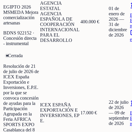
AGENCIA
EGIPTO 2026
ESTATAL
01 de
MSMEDA Mejora
AGENCIA
enero de
comercialización
ESPAÑOLA DE
2026
—
400.000 €
artesanas
COOPERACIÓN
31 de
r
INTERNACIONAL
diciembre
BDNS
922152
·
PARA EL
de 2026
Concesión directa
e
DESARROLLO
- instrumental
Cerrada
Resolución de 21
de julio de 2026 de
ICEX España
Exportación e
Inversiones, E.P.E.
por la que se
convoca concesión
22 de julio
de ayudas para la
ICEX ESPAÑA
de 2026
Participación
EXPORTACIÓN E
17.000 €
—
09 de
Agrupada en la
INVERSIONES, EP
septiembre
Feria AFRICA
E.
de 2026
r
SPORTS EXPO
Casablanca del 8