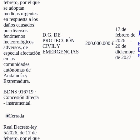
febrero, por el que
se adoptan
medidas urgentes
en respuesta a los
daños causados
17 de
por diversos
D.G. DE
febrero de
fenómenos
PROTECCIÓN
2026
—
meteorológicos
200.000.000 €
CIVIL Y
20 de
adversos, de
EMERGENCIAS
diciembre
especial afectación
r
de 2027
en las
comunidades
autónomas de
Andalucía y
Extremadura.
BDNS
916719
·
Concesión directa
- instrumental
Cerrada
Real Decreto-ley
5/2026, de 17 de
febrero, por el que