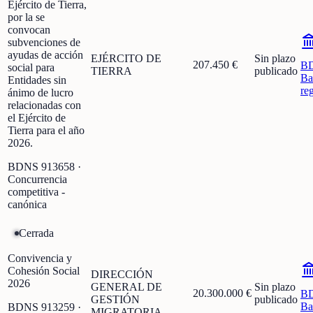
Ejército de Tierra,
por la se
convocan
subvenciones de
ayudas de acción
EJÉRCITO DE
Sin plazo
207.450 €
B
social para
TIERRA
publicado
Ba
Entidades sin
re
ánimo de lucro
relacionadas con
el Ejército de
Tierra para el año
2026.
BDNS
913658
·
Concurrencia
competitiva -
canónica
Cerrada
Convivencia y
Cohesión Social
DIRECCIÓN
2026
GENERAL DE
Sin plazo
20.300.000 €
B
GESTIÓN
publicado
Ba
BDNS
913259
·
MIGRATORIA