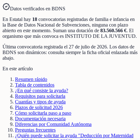
Datos verificados en BDNS
En
Estatal
hay
18
convocatorias registradas
de
familia e infancia
en
la Base de Datos Nacional de Subvenciones
, ninguna con plazo
abierto en este momento
.
Suman una dotación de
83.560.566 €
.
El
organismo que más convoca es
INSTITUTO DE LA JUVENTUD
.
Última convocatoria registrada el
27 de julio de 2026
. Los datos de
BDNS son dinámicos: consulta siempre la ficha oficial enlazada más
abajo.
En este artículo
Resumen rápido
Tabla de contenidos
¿En qué consiste la ayuda?
Requisitos para solicitarla
Cuantías y tipos de ayuda
Plazos de solicitud 2026
Cómo solicitarla paso a paso
Documentación necesaria
Diferencias por Comunidad Autónoma
Preguntas frecuentes
¿Quién puede solicitar la ayuda "Deducción por Maternidad