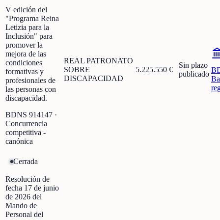
V edición del
"Programa Reina
Letizia para la
Inclusión" para
promover la
mejora de las
REAL PATRONATO
condiciones
Sin plazo
SOBRE
5.225.550 €
B
formativas y
publicado
DISCAPACIDAD
Ba
profesionales de
re
las personas con
discapacidad.
BDNS
914147
·
Concurrencia
competitiva -
canónica
Cerrada
Resolución de
fecha 17 de junio
de 2026 del
Mando de
Personal del