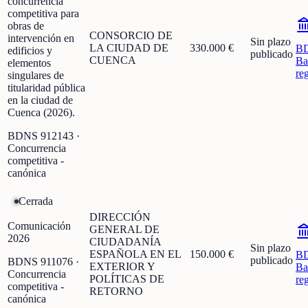
concurrencia
competitiva para
obras de
CONSORCIO DE
intervención en
Sin plazo
LA CIUDAD DE
330.000 €
B
edificios y
publicado
CUENCA
Ba
elementos
re
singulares de
titularidad pública
en la ciudad de
Cuenca (2026).
BDNS
912143
·
Concurrencia
competitiva -
canónica
Cerrada
DIRECCIÓN
Comunicación
GENERAL DE
2026
CIUDADANÍA
Sin plazo
ESPAÑOLA EN EL
150.000 €
B
publicado
BDNS
911076
·
EXTERIOR Y
Ba
Concurrencia
POLÍTICAS DE
re
competitiva -
RETORNO
canónica