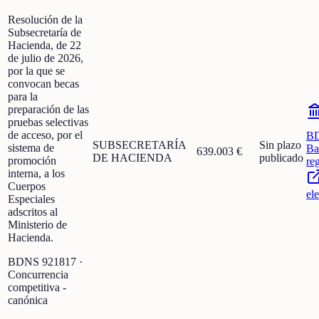
Resolución de la
Subsecretaría de
Hacienda, de 22
de julio de 2026,
por la que se
convocan becas
para la
preparación de las
pruebas selectivas
de acceso, por el
B
SUBSECRETARÍA
Sin plazo
sistema de
Ba
639.003 €
DE HACIENDA
publicado
promoción
re
interna, a los
Cuerpos
el
Especiales
adscritos al
Ministerio de
Hacienda.
BDNS
921817
·
Concurrencia
competitiva -
canónica