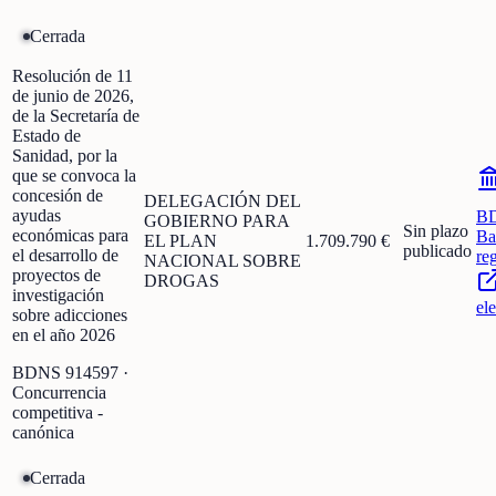
Cerrada
Resolución de 11
de junio de 2026,
de la Secretaría de
Estado de
Sanidad, por la
que se convoca la
concesión de
DELEGACIÓN DEL
ayudas
B
GOBIERNO PARA
Sin plazo
económicas para
Ba
EL PLAN
1.709.790 €
publicado
el desarrollo de
re
NACIONAL SOBRE
proyectos de
DROGAS
investigación
el
sobre adicciones
en el año 2026
BDNS
914597
·
Concurrencia
competitiva -
canónica
Cerrada