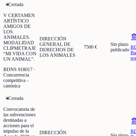
Cerrada
V CERTAMEN
ARTÍSTICO
AMIGOS DE
LOS
ANIMALES.
DIRECCIÓN
MODALIDAD
GENERAL DE
Sin plazo
7500 €
B
CLIPMETRAJE
DERECHOS DE
publicado
Ba
“MI VIDA CON
LOS ANIMALES
re
UN ANIMAL”.
BDNS
918017
·
Concurrencia
competitiva -
canónica
Cerrada
Convocatoria de
las subvenciones
destinadas a
acciones para el
impulso de la
B
DIRECCIÓN
Sin plazo