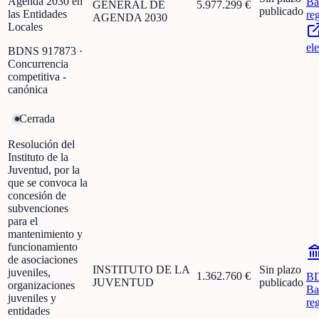
Agenda 2030 en
Ba
GENERAL DE
5.977.299 €
publicado
las Entidades
re
AGENDA 2030
Locales
el
BDNS
917873
·
Concurrencia
competitiva -
canónica
Cerrada
Resolución del
Instituto de la
Juventud, por la
que se convoca la
concesión de
subvenciones
para el
mantenimiento y
funcionamiento
de asociaciones
INSTITUTO DE LA
Sin plazo
juveniles,
1.362.760 €
B
JUVENTUD
publicado
organizaciones
Ba
juveniles y
re
entidades