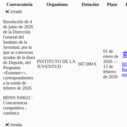
Convocatoria
Organismo
Dotación
Plazo
Cerrada
Resolución de 4
de junio de 2026
de la Dirección
General del
Instituto de la
Juventud, por la
01 de
que se convocan
enero de
ayudas de la línea
INSTITUTO DE LA
2026
—
de Deporte, del
667.000 €
B
JUVENTUD
12 de
Programa
Ba
febrero
«Erasmus+»,
re
de 2026
correspondientes
a la ronda de
febrero de 2026
BDNS
910622
·
Concurrencia
competitiva -
canónica
Cerrada