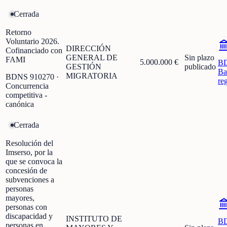
Cerrada
Retorno
Voluntario 2026.
DIRECCIÓN
Cofinanciado con
GENERAL DE
Sin plazo
FAMI
5.000.000 €
B
GESTIÓN
publicado
Ba
MIGRATORIA
BDNS
910270
·
re
Concurrencia
competitiva -
canónica
Cerrada
Resolución del
Imserso, por la
que se convoca la
concesión de
subvenciones a
personas
mayores,
personas con
discapacidad y
INSTITUTO DE
B
personas en