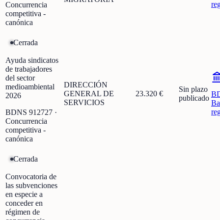
re
Concurrencia
competitiva -
canónica
Cerrada
Ayuda sindicatos
de trabajadores
del sector
DIRECCIÓN
medioambiental
Sin plazo
GENERAL DE
23.320 €
B
2026
publicado
SERVICIOS
Ba
re
BDNS
912727
·
Concurrencia
competitiva -
canónica
Cerrada
Convocatoria de
las subvenciones
en especie a
conceder en
régimen de