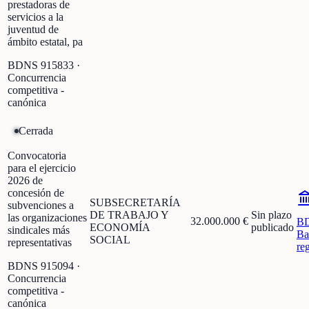
prestadoras de
servicios a la
juventud de
ámbito estatal, pa
BDNS
915833
·
Concurrencia
competitiva -
canónica
Cerrada
Convocatoria
para el ejercicio
2026 de
concesión de
SUBSECRETARÍA
subvenciones a
DE TRABAJO Y
Sin plazo
las organizaciones
32.000.000 €
B
ECONOMÍA
publicado
sindicales más
Ba
SOCIAL
representativas
re
BDNS
915094
·
Concurrencia
competitiva -
canónica