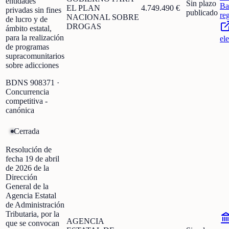
entidades
Sin plazo
Ba
EL PLAN
4.749.490 €
privadas sin fines
publicado
re
NACIONAL SOBRE
de lucro y de
DROGAS
ámbito estatal,
para la realización
el
de programas
supracomunitarios
sobre adicciones
BDNS
908371
·
Concurrencia
competitiva -
canónica
Cerrada
Resolución de
fecha 19 de abril
de 2026 de la
Dirección
General de la
Agencia Estatal
de Administración
Tributaria, por la
AGENCIA
que se convocan