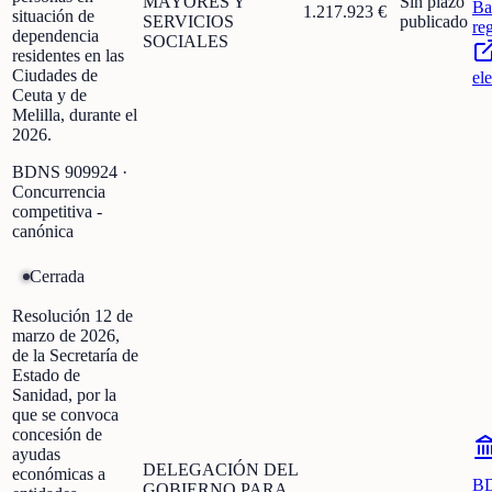
MAYORES Y
Sin plazo
Ba
1.217.923 €
situación de
SERVICIOS
publicado
re
dependencia
SOCIALES
residentes en las
Ciudades de
el
Ceuta y de
Melilla, durante el
2026.
BDNS
909924
·
Concurrencia
competitiva -
canónica
Cerrada
Resolución 12 de
marzo de 2026,
de la Secretaría de
Estado de
Sanidad, por la
que se convoca
concesión de
ayudas
DELEGACIÓN DEL
económicas a
B
GOBIERNO PARA