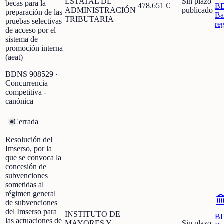
ESTATAL DE
Sin plazo
becas para la
478.651 €
B
ADMINISTRACIÓN
publicado
preparación de las
Ba
TRIBUTARIA
pruebas selectivas
re
de acceso por el
sistema de
promoción interna
(aeat)
BDNS
908529
·
Concurrencia
competitiva -
canónica
Cerrada
Resolución del
Imserso, por la
que se convoca la
concesión de
subvenciones
sometidas al
régimen general
de subvenciones
del Imserso para
INSTITUTO DE
B
las actuaciones de
MAYORES Y
Sin plazo