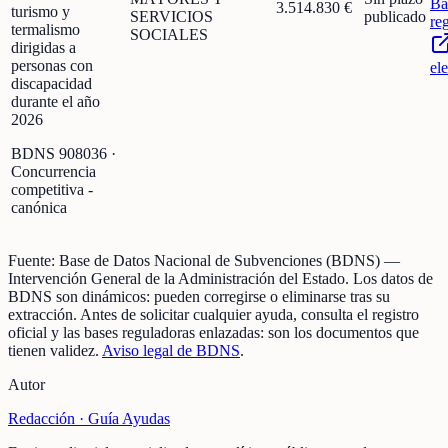
Ba
3.514.830 €
turismo y
SERVICIOS
publicado
re
termalismo
SOCIALES
dirigidas a
personas con
el
discapacidad
durante el año
2026
BDNS
908036
·
Concurrencia
competitiva -
canónica
Fuente:
Base de Datos Nacional de Subvenciones (BDNS)
—
Intervención General de la Administración del Estado
.
Los datos de
BDNS son dinámicos: pueden corregirse o eliminarse tras su
extracción.
Antes de solicitar cualquier ayuda, consulta el registro
oficial y las bases reguladoras enlazadas: son los documentos que
tienen validez.
Aviso legal de BDNS
.
Autor
Redacción ·
Guía Ayudas