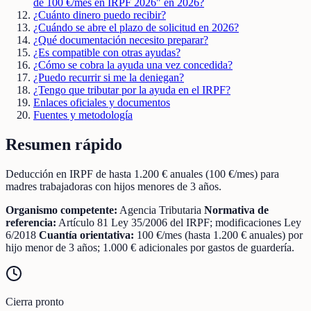
de 100 €/mes en IRPF 2026" en 2026?
¿Cuánto dinero puedo recibir?
¿Cuándo se abre el plazo de solicitud en 2026?
¿Qué documentación necesito preparar?
¿Es compatible con otras ayudas?
¿Cómo se cobra la ayuda una vez concedida?
¿Puedo recurrir si me la deniegan?
¿Tengo que tributar por la ayuda en el IRPF?
Enlaces oficiales y documentos
Fuentes y metodología
Resumen rápido
Deducción en IRPF de hasta 1.200 € anuales (100 €/mes) para
madres trabajadoras con hijos menores de 3 años.
Organismo competente:
Agencia Tributaria
Normativa de
referencia:
Artículo 81 Ley 35/2006 del IRPF; modificaciones Ley
6/2018
Cuantía orientativa:
100 €/mes (hasta 1.200 € anuales) por
hijo menor de 3 años; 1.000 € adicionales por gastos de guardería.
Cierra pronto