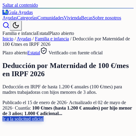
Saltar al contenido
Guía Ayudas
€
Ayudas
Categorías
Comunidades
Vivienda
Becas
Sobre nosotros
Familia e infancia
Estatal
Plazo abierto
Inicio
/
Ayudas
/
Familia e infancia
/
Deducción por Maternidad de
100 €/mes en IRPF 2026
Plazo abierto
Estatal
Verificado con fuente oficial
Deducción por Maternidad de 100 €/mes
en IRPF 2026
Deducción en IRPF de hasta 1.200 € anuales (100 €/mes) para
madres trabajadoras con hijos menores de 3 años.
Publicado el
15 de enero de 2026
· Actualizado el
02 de mayo de
2026
· Cuantía:
100 €/mes (hasta 1.200 € anuales) por hijo menor
de 3 años; 1.000 € adicional...
Ir a la solicitud oficial