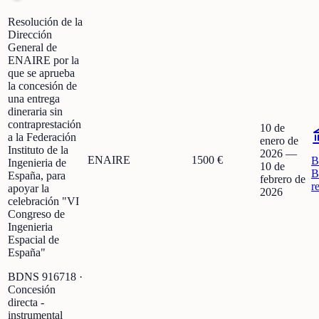
Resolución de la
Dirección
General de
ENAIRE por la
que se aprueba
la concesión de
una entrega
dineraria sin
contraprestación
10 de
a la Federación
enero de
Instituto de la
2026
—
ENAIRE
1500 €
B
Ingenieria de
10 de
B
España, para
febrero de
r
apoyar la
2026
celebración "VI
Congreso de
Ingenieria
Espacial de
España"
BDNS
916718
·
Concesión
directa -
instrumental