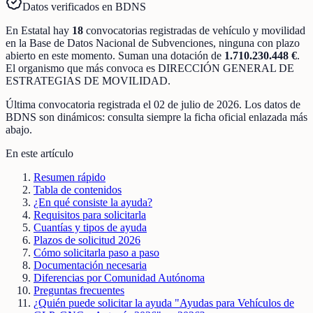
Datos verificados en BDNS
En
Estatal
hay
18
convocatorias registradas
de
vehículo y movilidad
en la Base de Datos Nacional de Subvenciones
, ninguna con plazo
abierto en este momento
.
Suman una dotación de
1.710.230.448 €
.
El organismo que más convoca es
DIRECCIÓN GENERAL DE
ESTRATEGIAS DE MOVILIDAD
.
Última convocatoria registrada el
02 de julio de 2026
. Los datos de
BDNS son dinámicos: consulta siempre la ficha oficial enlazada más
abajo.
En este artículo
Resumen rápido
Tabla de contenidos
¿En qué consiste la ayuda?
Requisitos para solicitarla
Cuantías y tipos de ayuda
Plazos de solicitud 2026
Cómo solicitarla paso a paso
Documentación necesaria
Diferencias por Comunidad Autónoma
Preguntas frecuentes
¿Quién puede solicitar la ayuda "Ayudas para Vehículos de