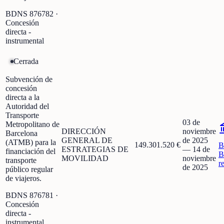
BDNS
876782
·
Concesión
directa -
instrumental
Cerrada
Subvención de
concesión
directa a la
Autoridad del
Transporte
03 de
Metropolitano de
DIRECCIÓN
noviembre
Barcelona
GENERAL DE
de 2025
(ATMB) para la
149.301.520 €
B
ESTRATEGIAS DE
—
14 de
financiación del
B
MOVILIDAD
noviembre
transporte
r
de 2025
público regular
de viajeros.
BDNS
876781
·
Concesión
directa -
instrumental