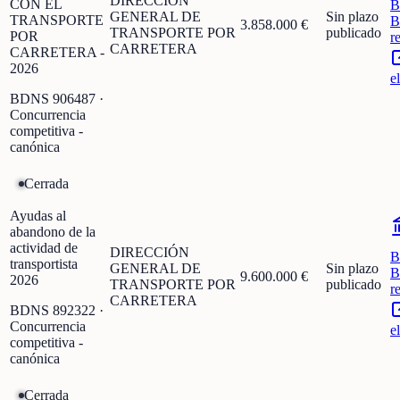
DIRECCIÓN
CON EL
B
GENERAL DE
Sin plazo
TRANSPORTE
B
3.858.000 €
TRANSPORTE POR
publicado
POR
r
CARRETERA
CARRETERA -
2026
e
BDNS
906487
·
Concurrencia
competitiva -
canónica
Cerrada
Ayudas al
abandono de la
actividad de
DIRECCIÓN
B
transportista
GENERAL DE
Sin plazo
B
9.600.000 €
2026
TRANSPORTE POR
publicado
r
CARRETERA
BDNS
892322
·
Concurrencia
e
competitiva -
canónica
Cerrada