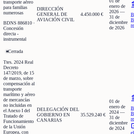
01 de
transporte aéreo
enero de
para familias
DIRECCIÓN
2026
—
numerosas
GENERAL DE
4.450.000 €
B
31 de
AVIACIÓN CIVIL
B
diciembre
BDNS
886810
·
r
de 2026
Concesión
directa -
instrumental
Cerrada
Ttes. 2024 Real
Decreto
147/2019, de 15
de marzo, sobre
compensación al
transporte
marítimo y aéreo
de mercancías
01 de
no incluidas en
enero de
B
DELEGACIÓN DEL
el Anexo I del
2024
—
B
GOBIERNO EN
35.529.240 €
Tratado de
31 de
r
CANARIAS
Funcionamiento
diciembre
de la Unión
de 2024
Europea, con
e