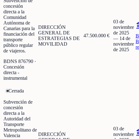
Subvención de
concesión
directa a la
Comunidad
03 de
Autónoma de
DIRECCIÓN
noviembre
Canarias para la
GENERAL DE
de 2025
financiación del
47.500.000 €
B
ESTRATEGIAS DE
—
14 de
transporte
B
MOVILIDAD
noviembre
público regular
r
de 2025
de viajeros.
BDNS
876790
·
Concesión
directa -
instrumental
Cerrada
Subvención de
concesión
directa a la
Autoridad del
Transporte
03 de
Metropolitano de
DIRECCIÓN
noviembre
Valencia