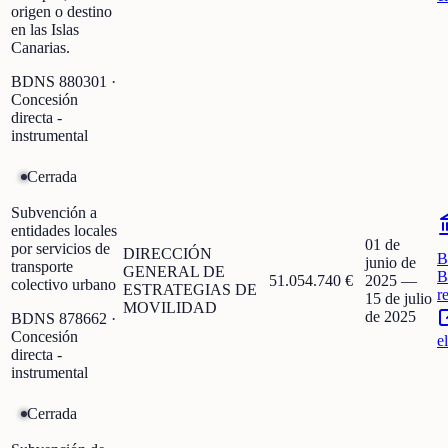
origen o destino
en las Islas
Canarias.
BDNS
880301
·
Concesión
directa -
instrumental
Cerrada
Subvención a
entidades locales
01 de
por servicios de
DIRECCIÓN
B
junio de
transporte
GENERAL DE
B
51.054.740 €
2025
—
colectivo urbano
ESTRATEGIAS DE
r
15 de julio
MOVILIDAD
de 2025
BDNS
878662
·
Concesión
e
directa -
instrumental
Cerrada