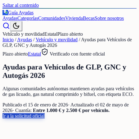
Saltar al contenido
Guía Ayudas
€
Ayudas
Categorías
Comunidades
Vivienda
Becas
Sobre nosotros
Vehículo y movilidad
Estatal
Plazo abierto
Inicio
/
Ayudas
/
Vehículo y movilidad
/
Ayudas para Vehículos de
GLP, GNC y Autogás 2026
Plazo abierto
Estatal
Verificado con fuente oficial
Ayudas para Vehículos de GLP, GNC y
Autogás 2026
Algunas comunidades autónomas mantienen ayudas para vehículos
de gas licuado, gas natural comprimido y bifuel, con etiqueta ECO.
Publicado el
15 de enero de 2026
· Actualizado el
02 de mayo de
2026
· Cuantía:
Entre 1.000 € y 2.500 € por vehículo.
Ir a la solicitud oficial