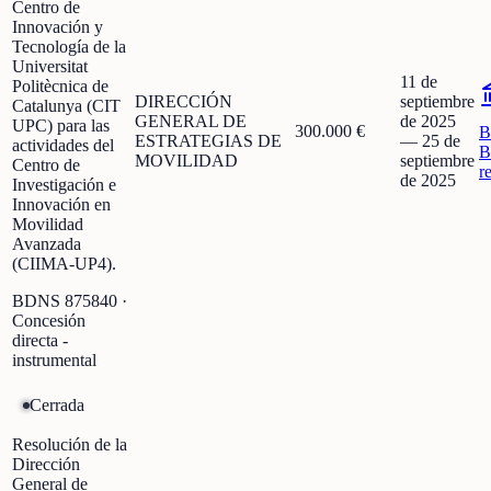
Centro de
Innovación y
Tecnología de la
Universitat
11 de
Politècnica de
DIRECCIÓN
septiembre
Catalunya (CIT
GENERAL DE
de 2025
UPC) para las
300.000 €
B
ESTRATEGIAS DE
—
25 de
actividades del
B
MOVILIDAD
septiembre
Centro de
r
de 2025
Investigación e
Innovación en
Movilidad
Avanzada
(CIIMA-UP4).
BDNS
875840
·
Concesión
directa -
instrumental
Cerrada
Resolución de la
Dirección
General de