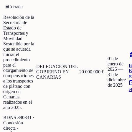
Cerrada
Resolución de la
Secretaría de
Estado de
Transportes y
Movilidad
Sostenible por la
que se acuerda
iniciar el
01 de
procedimiento
enero de
para el
B
DELEGACIÓN DEL
2025
—
otorgamiento de
B
GOBIERNO EN
20.000.000 €
31 de
compensaciones
r
CANARIAS
diciembre
a los transportes
de 2025
de plátano con
e
origen en
Canarias
realizados en el
año 2025.
BDNS
890331
·
Concesión
directa -