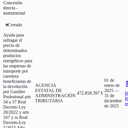
Concesión
directa -
instrumental
Cerrada
Ayuda para
sufragar el
precio de
determinados
productos
energéticos para
las empresas de
transporte por
carretera
01 de
beneficiarias de
AGENCIA
enero de
la devolución
ESTATAL DE
2025
—
por Gasóleo
472.858.397 €
B
ADMINISTRACIÓN
31 de
Profesional arts
B
TRIBUTARIA
diciembre
34 a 37 Real
r
de 2025
Decreto Ley
20/2022 y arts
167 y ss Real
Decreto-Ley
5/2023.Año