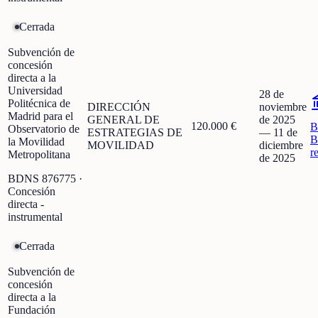
Cerrada
Subvención de
concesión
directa a la
Universidad
28 de
Politécnica de
DIRECCIÓN
noviembre
Madrid para el
GENERAL DE
de 2025
120.000 €
B
Observatorio de
ESTRATEGIAS DE
—
11 de
B
la Movilidad
MOVILIDAD
diciembre
r
Metropolitana
de 2025
BDNS
876775
·
Concesión
directa -
instrumental
Cerrada
Subvención de
concesión
directa a la
Fundación