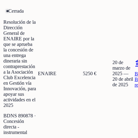
Cerrada
Resolución de la
Dirección
General de
ENAIRE por la
que se aprueba
la concesión de
una entrega
dineraria sin
20 de
contraprestación
marzo de
a la Asociación
ENAIRE
5250 €
2025
—
B
Club Excelencia
20 de abril
B
en Gestión vía
de 2025
r
Innovación, para
apoyar sus
actividades en el
2025
BDNS
890878
·
Concesión
directa -
instrumental