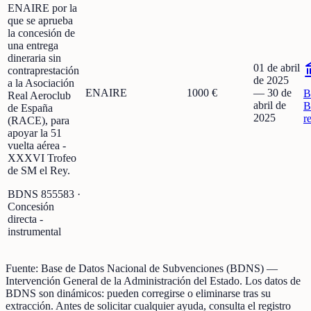
ENAIRE por la
que se aprueba
la concesión de
una entrega
dineraria sin
01 de abril
contraprestación
de 2025
a la Asociación
ENAIRE
1000 €
—
30 de
B
Real Aeroclub
abril de
B
de España
2025
r
(RACE), para
apoyar la 51
vuelta aérea -
XXXVI Trofeo
de SM el Rey.
BDNS
855583
·
Concesión
directa -
instrumental
Fuente:
Base de Datos Nacional de Subvenciones (BDNS)
—
Intervención General de la Administración del Estado
.
Los datos de
BDNS son dinámicos: pueden corregirse o eliminarse tras su
extracción.
Antes de solicitar cualquier ayuda, consulta el registro