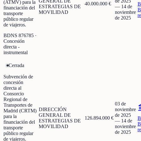
GENERAL DE
de 2025
(ATMV) para la
40.000.000 €
B
ESTRATEGIAS DE
—
14 de
financiación del
B
MOVILIDAD
noviembre
transporte
r
de 2025
público regular
de viajeros.
BDNS
876785
·
Concesión
directa -
instrumental
Cerrada
Subvención de
concesión
directa al
Consorcio
Regional de
03 de
Transportes de
DIRECCIÓN
noviembre
Madrid (CRTM)
GENERAL DE
de 2025
para la
126.894.000 €
B
ESTRATEGIAS DE
—
14 de
financiación del
B
MOVILIDAD
noviembre
transporte
r
de 2025
público regular
de viajeros.