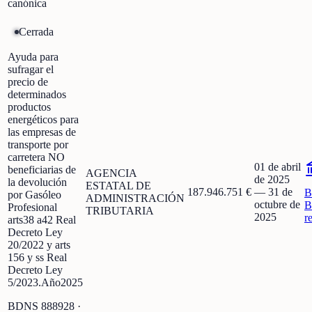
canónica
Cerrada
Ayuda para
sufragar el
precio de
determinados
productos
energéticos para
las empresas de
transporte por
carretera NO
01 de abril
beneficiarias de
AGENCIA
de 2025
la devolución
ESTATAL DE
187.946.751 €
—
31 de
B
por Gasóleo
ADMINISTRACIÓN
octubre de
B
Profesional
TRIBUTARIA
2025
r
arts38 a42 Real
Decreto Ley
20/2022 y arts
156 y ss Real
Decreto Ley
5/2023.Año2025
BDNS
888928
·