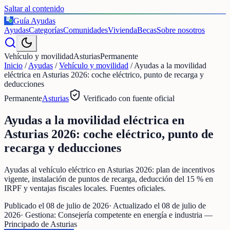
Saltar al contenido
Guía Ayudas
€
Ayudas
Categorías
Comunidades
Vivienda
Becas
Sobre nosotros
Vehículo y movilidad
Asturias
Permanente
Inicio
/
Ayudas
/
Vehículo y movilidad
/
Ayudas a la movilidad
eléctrica en Asturias 2026: coche eléctrico, punto de recarga y
deducciones
Permanente
Asturias
Verificado con fuente oficial
Ayudas a la movilidad eléctrica en
Asturias 2026: coche eléctrico, punto de
recarga y deducciones
Ayudas al vehículo eléctrico en Asturias 2026: plan de incentivos
vigente, instalación de puntos de recarga, deducción del 15 % en
IRPF y ventajas fiscales locales. Fuentes oficiales.
Publicado el
08 de julio de 2026
· Actualizado el
08 de julio de
2026
· Gestiona:
Consejería competente en energía e industria —
Principado de Asturias