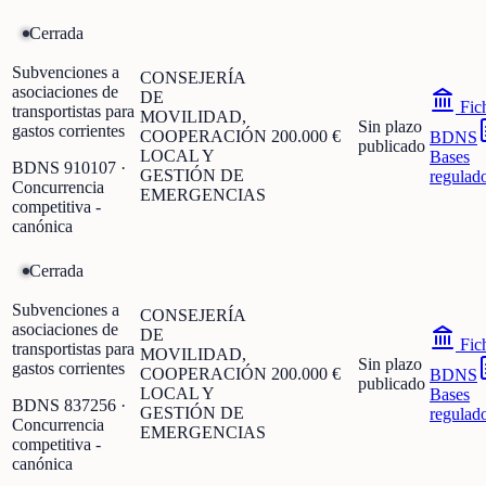
Cerrada
Subvenciones a
CONSEJERÍA
asociaciones de
DE
Fic
transportistas para
MOVILIDAD,
Sin plazo
gastos corrientes
COOPERACIÓN
200.000 €
BDNS
publicado
LOCAL Y
Bases
BDNS
910107
·
GESTIÓN DE
regulad
Concurrencia
EMERGENCIAS
competitiva -
canónica
Cerrada
Subvenciones a
CONSEJERÍA
asociaciones de
DE
Fic
transportistas para
MOVILIDAD,
Sin plazo
gastos corrientes
COOPERACIÓN
200.000 €
BDNS
publicado
LOCAL Y
Bases
BDNS
837256
·
GESTIÓN DE
regulad
Concurrencia
EMERGENCIAS
competitiva -
canónica