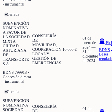
- instrumental
Cerrada
SUBVENCIÓN
NOMINATIVA
A FAVOR DE
CONSEJERÍA
LA SOCIEDAD
01 de
DE
MIXTA
enero de
Fic
MOVILIDAD,
CIUDAD
2024
—
COOPERACIÓN
10.000 €
BDNS
ASTURIANA
31 de
LOCAL Y
Bases
DE
diciembre
GESTIÓN DE
regulad
TRANSPORTE
de 2024
EMERGENCIAS
S.A.
BDNS
799913
·
Concesión directa
- instrumental
Cerrada
SUBVENCION
NOMINATIVA
CONSEJERÍA
01 de
SOCIEDAD
DE