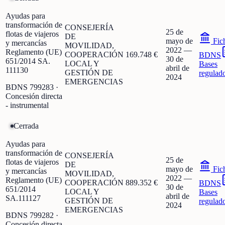
Ayudas para
transformación de
CONSEJERÍA
25 de
flotas de viajeros
DE
mayo de
Fic
y mercancías
MOVILIDAD,
2022
—
Reglamento (UE)
COOPERACIÓN
169.748 €
BDNS
30 de
651/2014 SA.
LOCAL Y
Bases
abril de
111130
GESTIÓN DE
regulad
2024
EMERGENCIAS
BDNS
799283
·
Concesión directa
- instrumental
Cerrada
Ayudas para
transformación de
CONSEJERÍA
25 de
flotas de viajeros
DE
mayo de
Fic
y mercancías
MOVILIDAD,
2022
—
Reglamento (UE)
COOPERACIÓN
889.352 €
BDNS
30 de
651/2014
LOCAL Y
Bases
abril de
SA.111127
GESTIÓN DE
regulad
2024
EMERGENCIAS
BDNS
799282
·
Concesión directa