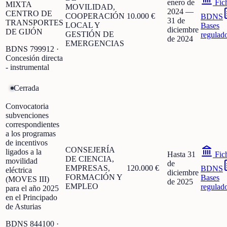
enero de
Fic
MIXTA
MOVILIDAD,
2024
—
CENTRO DE
COOPERACIÓN
10.000 €
BDNS
31 de
TRANSPORTES
LOCAL Y
Bases
diciembre
DE GIJÓN
GESTIÓN DE
regulad
de 2024
EMERGENCIAS
BDNS
799912
·
Concesión directa
- instrumental
Cerrada
Convocatoria
subvenciones
correspondientes
a los programas
de incentivos
CONSEJERÍA
ligados a la
Hasta 31
Fic
DE CIENCIA,
movilidad
de
EMPRESAS,
120.000 €
BDNS
eléctrica
diciembre
FORMACIÓN Y
Bases
(MOVES III)
de 2025
EMPLEO
regulad
para el año 2025
en el Principado
de Asturias
BDNS
844100
·