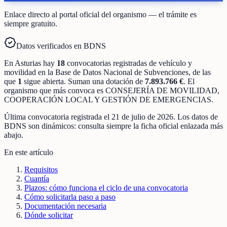
Enlace directo al portal oficial del organismo — el trámite es
siempre gratuito.
Datos verificados en BDNS
En
Asturias
hay
18
convocatorias registradas
de
vehículo y
movilidad
en la Base de Datos Nacional de Subvenciones
, de las
que
1
sigue abierta
.
Suman una dotación de
7.893.766 €
.
El
organismo que más convoca es
CONSEJERÍA DE MOVILIDAD,
COOPERACIÓN LOCAL Y GESTIÓN DE EMERGENCIAS
.
Última convocatoria registrada el
21 de julio de 2026
. Los datos de
BDNS son dinámicos: consulta siempre la ficha oficial enlazada más
abajo.
En este artículo
Requisitos
Cuantía
Plazos: cómo funciona el ciclo de una convocatoria
Cómo solicitarla paso a paso
Documentación necesaria
Dónde solicitar