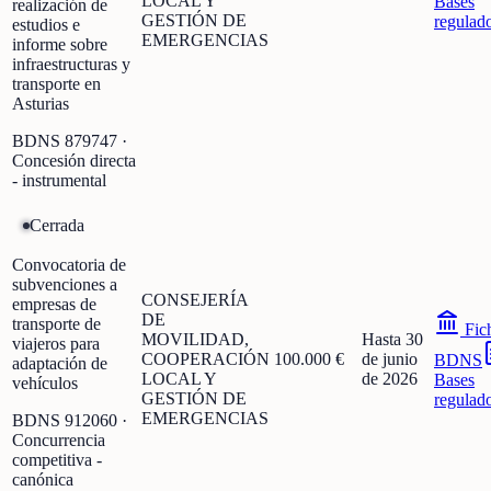
LOCAL Y
Bases
realización de
GESTIÓN DE
regulad
estudios e
EMERGENCIAS
informe sobre
infraestructuras y
transporte en
Asturias
BDNS
879747
·
Concesión directa
- instrumental
Cerrada
Convocatoria de
subvenciones a
CONSEJERÍA
empresas de
DE
transporte de
Fic
MOVILIDAD,
Hasta 30
viajeros para
COOPERACIÓN
100.000 €
de junio
BDNS
adaptación de
LOCAL Y
de 2026
Bases
vehículos
GESTIÓN DE
regulad
EMERGENCIAS
BDNS
912060
·
Concurrencia
competitiva -
canónica