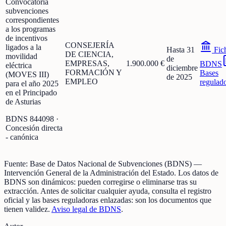
Convocatoria
subvenciones
correspondientes
a los programas
de incentivos
CONSEJERÍA
ligados a la
Hasta 31
Fic
DE CIENCIA,
movilidad
de
EMPRESAS,
1.900.000 €
BDNS
eléctrica
diciembre
FORMACIÓN Y
Bases
(MOVES III)
de 2025
EMPLEO
regulad
para el año 2025
en el Principado
de Asturias
BDNS
844098
·
Concesión directa
- canónica
Fuente:
Base de Datos Nacional de Subvenciones (BDNS)
—
Intervención General de la Administración del Estado
.
Los datos de
BDNS son dinámicos: pueden corregirse o eliminarse tras su
extracción.
Antes de solicitar cualquier ayuda, consulta el registro
oficial y las bases reguladoras enlazadas: son los documentos que
tienen validez.
Aviso legal de BDNS
.