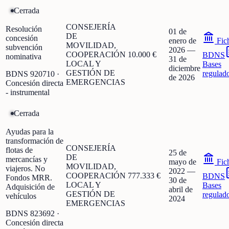
Cerrada
CONSEJERÍA
Resolución
01 de
DE
concesión
enero de
Fic
MOVILIDAD,
subvención
2026
—
COOPERACIÓN
10.000 €
BDNS
nominativa
31 de
LOCAL Y
Bases
diciembre
GESTIÓN DE
regulad
BDNS
920710
·
de 2026
EMERGENCIAS
Concesión directa
- instrumental
Cerrada
Ayudas para la
transformación de
CONSEJERÍA
flotas de
25 de
DE
mercancías y
mayo de
Fic
MOVILIDAD,
viajeros. No
2022
—
COOPERACIÓN
777.333 €
BDNS
Fondos MRR.
30 de
LOCAL Y
Bases
Adquisición de
abril de
GESTIÓN DE
regulad
vehículos
2024
EMERGENCIAS
BDNS
823692
·
Concesión directa