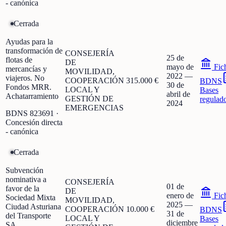
- canónica
Cerrada
Ayudas para la
transformación de
CONSEJERÍA
25 de
flotas de
DE
mayo de
Fic
mercancías y
MOVILIDAD,
2022
—
viajeros. No
COOPERACIÓN
315.000 €
BDNS
30 de
Fondos MRR.
LOCAL Y
Bases
abril de
Achatarramiento
GESTIÓN DE
regulad
2024
EMERGENCIAS
BDNS
823691
·
Concesión directa
- canónica
Cerrada
Subvención
nominativa a
CONSEJERÍA
01 de
favor de la
DE
enero de
Fic
Sociedad Mixta
MOVILIDAD,
2025
—
Ciudad Asturiana
COOPERACIÓN
10.000 €
BDNS
31 de
del Transporte
LOCAL Y
Bases
diciembre
SA