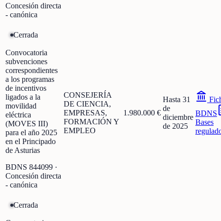
Concesión directa
- canónica
Cerrada
Convocatoria
subvenciones
correspondientes
a los programas
de incentivos
CONSEJERÍA
ligados a la
Hasta 31
Fic
DE CIENCIA,
movilidad
de
EMPRESAS,
1.980.000 €
BDNS
eléctrica
diciembre
FORMACIÓN Y
Bases
(MOVES III)
de 2025
EMPLEO
regulad
para el año 2025
en el Principado
de Asturias
BDNS
844099
·
Concesión directa
- canónica
Cerrada