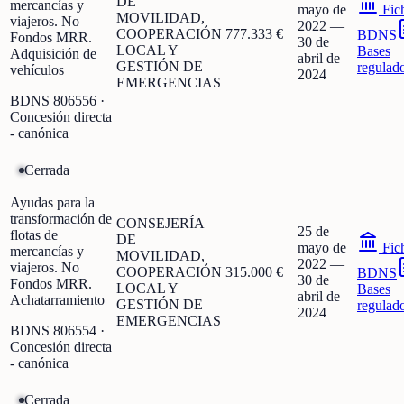
DE
mercancías y
mayo de
Fic
MOVILIDAD,
viajeros. No
2022
—
COOPERACIÓN
777.333 €
BDNS
Fondos MRR.
30 de
LOCAL Y
Bases
Adquisición de
abril de
GESTIÓN DE
regulad
vehículos
2024
EMERGENCIAS
BDNS
806556
·
Concesión directa
- canónica
Cerrada
Ayudas para la
transformación de
CONSEJERÍA
25 de
flotas de
DE
mayo de
Fic
mercancías y
MOVILIDAD,
2022
—
viajeros. No
COOPERACIÓN
315.000 €
BDNS
30 de
Fondos MRR.
LOCAL Y
Bases
abril de
Achatarramiento
GESTIÓN DE
regulad
2024
EMERGENCIAS
BDNS
806554
·
Concesión directa
- canónica
Cerrada