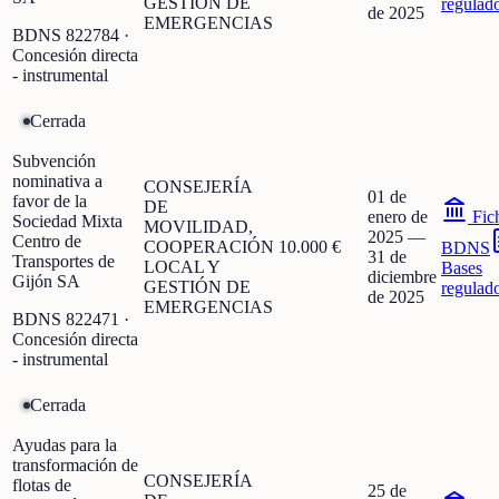
GESTIÓN DE
regulad
de 2025
EMERGENCIAS
BDNS
822784
·
Concesión directa
- instrumental
Cerrada
Subvención
nominativa a
CONSEJERÍA
01 de
favor de la
DE
enero de
Fic
Sociedad Mixta
MOVILIDAD,
2025
—
Centro de
COOPERACIÓN
10.000 €
BDNS
31 de
Transportes de
LOCAL Y
Bases
diciembre
Gijón SA
GESTIÓN DE
regulad
de 2025
EMERGENCIAS
BDNS
822471
·
Concesión directa
- instrumental
Cerrada
Ayudas para la
transformación de
CONSEJERÍA
flotas de
25 de