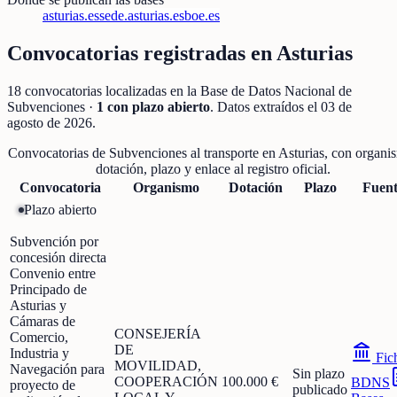
asturias.es
sede.asturias.es
boe.es
Convocatorias registradas en
Asturias
18
convocatorias localizadas
en la Base de Datos Nacional de
Subvenciones
·
1
con plazo abierto
. Datos extraídos el
03 de
agosto de 2026
.
Convocatorias de
Subvenciones al transporte
en
Asturias
, con organi
dotación, plazo y enlace al registro oficial.
Convocatoria
Organismo
Dotación
Plazo
Fuen
Plazo abierto
Subvención por
concesión directa
Convenio entre
Principado de
Asturias y
Cámaras de
CONSEJERÍA
Comercio,
DE
Industria y
Fic
MOVILIDAD,
Navegación para
Sin plazo
COOPERACIÓN
100.000 €
BDNS
proyecto de
publicado