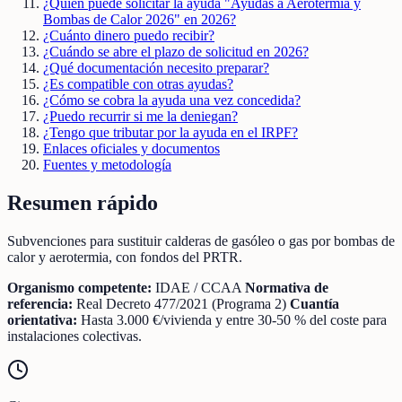
¿Quién puede solicitar la ayuda "Ayudas a Aerotermia y
Bombas de Calor 2026" en 2026?
¿Cuánto dinero puedo recibir?
¿Cuándo se abre el plazo de solicitud en 2026?
¿Qué documentación necesito preparar?
¿Es compatible con otras ayudas?
¿Cómo se cobra la ayuda una vez concedida?
¿Puedo recurrir si me la deniegan?
¿Tengo que tributar por la ayuda en el IRPF?
Enlaces oficiales y documentos
Fuentes y metodología
Resumen rápido
Subvenciones para sustituir calderas de gasóleo o gas por bombas de
calor y aerotermia, con fondos del PRTR.
Organismo competente:
IDAE / CCAA
Normativa de
referencia:
Real Decreto 477/2021 (Programa 2)
Cuantía
orientativa:
Hasta 3.000 €/vivienda y entre 30-50 % del coste para
instalaciones colectivas.