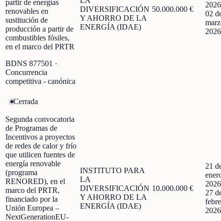
LA
partir de energías
2026
DIVERSIFICACIÓN
50.000.000 €
renovables en
02 d
Y AHORRO DE LA
sustitución de
marz
ENERGÍA (IDAE)
producción a partir de
2026
combustibles fósiles,
en el marco del PRTR
BDNS
877501
·
Concurrencia
competitiva - canónica
Cerrada
Segunda convocatoria
de Programas de
Incentivos a proyectos
de redes de calor y frío
que utilicen fuentes de
energía renovable
21 d
INSTITUTO PARA
(programa
ener
LA
RENORED), en el
2026
DIVERSIFICACIÓN
10.000.000 €
marco del PRTR,
27 d
Y AHORRO DE LA
financiado por la
febre
ENERGÍA (IDAE)
Unión Europea –
2026
NextGenerationEU-