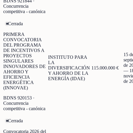
BDNS
921844
·
Concurrencia
competitiva - canónica
Cerrada
PRIMERA
CONVOCATORIA
DEL PROGRAMA
DE INCENTIVOS A
15 d
PROYECTOS
INSTITUTO PARA
sept
SINGULARES
LA
de 2
INNOVADORES DE
DIVERSIFICACIÓN
115.000.000 €
—
1
AHORRO Y
Y AHORRO DE LA
novi
EFICIENCIA
ENERGÍA (IDAE)
de 2
ENERGÉTICA
(INNOVAE)
BDNS
920153
·
Concurrencia
competitiva - canónica
Cerrada
Convocatoria 2026 del