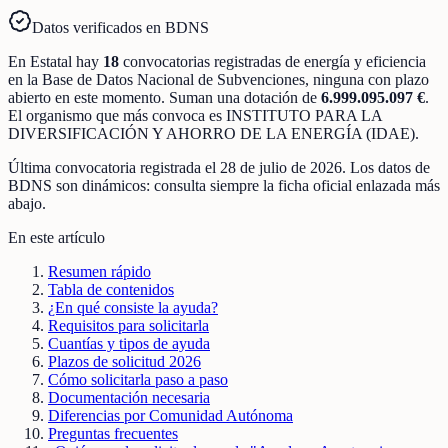
Datos verificados en BDNS
En
Estatal
hay
18
convocatorias registradas
de
energía y eficiencia
en la Base de Datos Nacional de Subvenciones
, ninguna con plazo
abierto en este momento
.
Suman una dotación de
6.999.095.097 €
.
El organismo que más convoca es
INSTITUTO PARA LA
DIVERSIFICACIÓN Y AHORRO DE LA ENERGÍA (IDAE)
.
Última convocatoria registrada el
28 de julio de 2026
. Los datos de
BDNS son dinámicos: consulta siempre la ficha oficial enlazada más
abajo.
En este artículo
Resumen rápido
Tabla de contenidos
¿En qué consiste la ayuda?
Requisitos para solicitarla
Cuantías y tipos de ayuda
Plazos de solicitud 2026
Cómo solicitarla paso a paso
Documentación necesaria
Diferencias por Comunidad Autónoma
Preguntas frecuentes