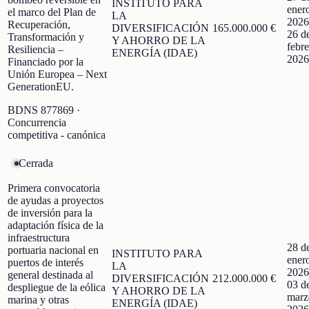
INSTITUTO PARA
ener
el marco del Plan de
LA
2026
Recuperación,
DIVERSIFICACIÓN
165.000.000 €
26 d
Transformación y
Y AHORRO DE LA
febre
Resiliencia –
ENERGÍA (IDAE)
2026
Financiado por la
Unión Europea – Next
GenerationEU.
BDNS
877869
·
Concurrencia
competitiva - canónica
Cerrada
Primera convocatoria
de ayudas a proyectos
de inversión para la
adaptación física de la
infraestructura
28 d
portuaria nacional en
INSTITUTO PARA
ener
puertos de interés
LA
2026
general destinada al
DIVERSIFICACIÓN
212.000.000 €
03 d
despliegue de la eólica
Y AHORRO DE LA
marz
marina y otras
ENERGÍA (IDAE)