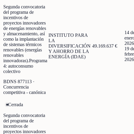
Segunda convocatoria
del programa de
incentivos de
proyectos innovadores
de energías renovables
14 d
y almacenamiento, así
INSTITUTO PARA
ener
como la implantación
LA
2026
de sistemas térmicos
DIVERSIFICACIÓN
49.169.637 €
19 d
renovables (energías
Y AHORRO DE LA
febre
renovables
ENERGÍA (IDAE)
2026
innovadoras).Programa
4: autoconsumo
colectivo
BDNS
877113
·
Concurrencia
competitiva - canónica
Cerrada
Segunda convocatoria
del programa de
incentivos de
proyectos innovadores