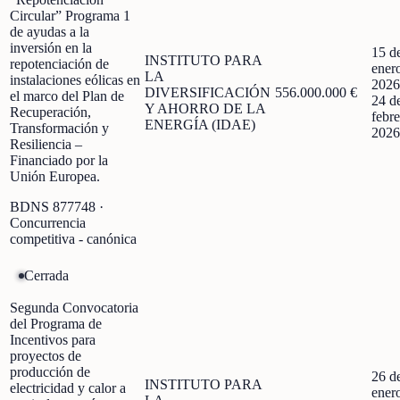
Circular” Programa 1
de ayudas a la
inversión en la
15 d
INSTITUTO PARA
repotenciación de
ener
LA
instalaciones eólicas en
2026
DIVERSIFICACIÓN
556.000.000 €
el marco del Plan de
24 d
Y AHORRO DE LA
Recuperación,
febre
ENERGÍA (IDAE)
Transformación y
2026
Resiliencia –
Financiado por la
Unión Europea.
BDNS
877748
·
Concurrencia
competitiva - canónica
Cerrada
Segunda Convocatoria
del Programa de
Incentivos para
proyectos de
producción de
26 d
INSTITUTO PARA
electricidad y calor a
ener