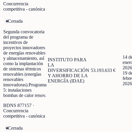
Concurrencia
competitiva - canónica
Cerrada
Segunda convocatoria
del programa de
incentivos de
proyectos innovadores
de energías renovables
14 d
y almacenamiento, así
INSTITUTO PARA
ener
como la implantación
LA
2026
de sistemas térmicos
DIVERSIFICACIÓN
53.193.633 €
19 d
renovables (energías
Y AHORRO DE LA
febre
renovables
ENERGÍA (IDAE)
2026
innovadoras).Programa
5: instalaciones
bombas de calor renov.
BDNS
877157
·
Concurrencia
competitiva - canónica
Cerrada