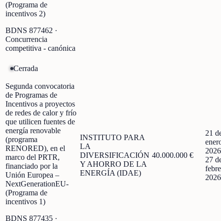
(Programa de
incentivos 2)
BDNS
877462
·
Concurrencia
competitiva - canónica
Cerrada
Segunda convocatoria
de Programas de
Incentivos a proyectos
de redes de calor y frío
que utilicen fuentes de
energía renovable
21 d
INSTITUTO PARA
(programa
ener
LA
RENORED), en el
2026
DIVERSIFICACIÓN
40.000.000 €
marco del PRTR,
27 d
Y AHORRO DE LA
financiado por la
febre
ENERGÍA (IDAE)
Unión Europea –
2026
NextGenerationEU-
(Programa de
incentivos 1)
BDNS
877435
·