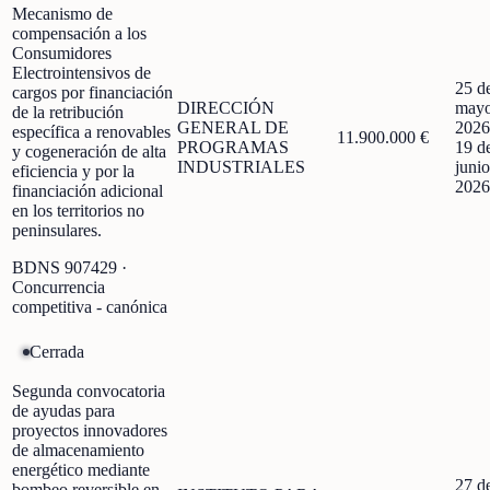
Mecanismo de
compensación a los
Consumidores
Electrointensivos de
25 d
cargos por financiación
DIRECCIÓN
mayo
de la retribución
GENERAL DE
2026
específica a renovables
11.900.000 €
PROGRAMAS
19 d
y cogeneración de alta
INDUSTRIALES
junio
eficiencia y por la
2026
financiación adicional
en los territorios no
peninsulares.
BDNS
907429
·
Concurrencia
competitiva - canónica
Cerrada
Segunda convocatoria
de ayudas para
proyectos innovadores
de almacenamiento
energético mediante
27 d
bombeo reversible en