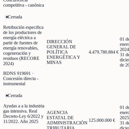
competitiva - canónica
Cerrada
Retribución especifica
de los productores de
energía eléctrica a
01 d
DIRECCIÓN
partir de fuentes de
ener
GENERAL DE
energía renovables,
2024
POLÍTICA
4.479.780.884 €
cogeneración y
31 d
ENERGÉTICA Y
residuos (RECORE
dici
MINAS
2024)
de 2
BDNS
919691
·
Concesión directa -
instrumental
Cerrada
Ayudas a a la industria
01 d
gas intensiva. Real
AGENCIA
ener
Decreto-Ley 6/2022 y
ESTATAL DE
2025
125.000.000 €
11/2022. Año 2025
ADMINISTRACIÓN
31 d
TRIBUTARIA
dici