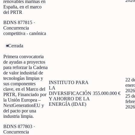
2026
renovables marinas en
España, en el marco
del PRTR
BDNS
877815
·
Concurrencia
competitiva - canónica
Cerrada
Primera convocatoria
de ayudas a proyectos
para reforzar la Cadena
de valor industrial de
tecnologías limpias y
22 d
INSTITUTO PARA
sus componentes
ener
LA
clave, en el Marco del
2026
DIVERSIFICACIÓN
355.000.000 €
PRTR, Financiado por
25 d
Y AHORRO DE LA
la Unión Europea –
febre
ENERGÍA (IDAE)
NextGenerationEU y
2026
del pacto por una
industria limpia.
BDNS
877803
·
Concurrencia