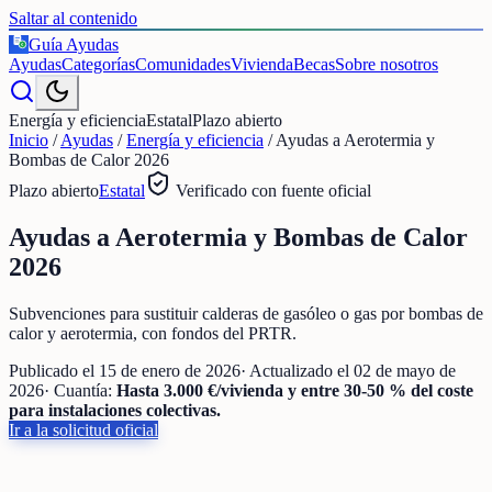
Saltar al contenido
Guía Ayudas
€
Ayudas
Categorías
Comunidades
Vivienda
Becas
Sobre nosotros
Energía y eficiencia
Estatal
Plazo abierto
Inicio
/
Ayudas
/
Energía y eficiencia
/
Ayudas a Aerotermia y
Bombas de Calor 2026
Plazo abierto
Estatal
Verificado con fuente oficial
Ayudas a Aerotermia y Bombas de Calor
2026
Subvenciones para sustituir calderas de gasóleo o gas por bombas de
calor y aerotermia, con fondos del PRTR.
Publicado el
15 de enero de 2026
· Actualizado el
02 de mayo de
2026
· Cuantía:
Hasta 3.000 €/vivienda y entre 30-50 % del coste
para instalaciones colectivas.
Ir a la solicitud oficial