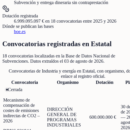
Subvención y entrega dineraria sin contraprestación
Dotación registrada
6.999.095.097 €
en
18
convocatorias
entre 2025 y 2026
Dónde se publican las bases
boe.es
Convocatorias registradas en
Estatal
18
convocatorias localizadas
en la Base de Datos Nacional de
Subvenciones
. Datos extraídos el
03 de agosto de 2026
.
Convocatorias de
Industria y energía
en
Estatal
, con organismo, do
enlace al registro oficial.
Convocatoria
Organismo
Dotación
Pl
Cerrada
Mecanismo de
compensación de
30 de
DIRECCIÓN
costes de emisiones
de 2
GENERAL DE
indirectas de CO2 –
600.000.000 €
—
2
PROGRAMAS
2026
agos
INDUSTRIALES
2026