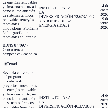
de energías renovables
14 d
y almacenamiento, así
INSTITUTO PARA
ener
como la implantación
LA
2026
de sistemas térmicos
DIVERSIFICACIÓN
72.673.105 €
19 d
renovables (energías
Y AHORRO DE LA
febre
renovables
ENERGÍA (IDAE)
2026
innovadoras).Programa
3: Integración de
renovables en infraest.
BDNS
877097
·
Concurrencia
competitiva - canónica
Cerrada
Segunda convocatoria
del programa de
incentivos de
proyectos innovadores
de energías renovables
y almacenamiento, así
14 d
INSTITUTO PARA
como la implantación
ener
LA
de sistemas térmicos
2026
DIVERSIFICACIÓN
46.377.838 €
renovables (energías