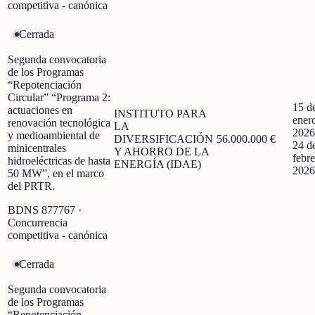
competitiva - canónica
Cerrada
Segunda convocatoria
de los Programas
“Repotenciación
Circular” “Programa 2:
15 d
actuaciones en
INSTITUTO PARA
ener
renovación tecnológica
LA
2026
y medioambiental de
DIVERSIFICACIÓN
56.000.000 €
24 d
minicentrales
Y AHORRO DE LA
febre
hidroeléctricas de hasta
ENERGÍA (IDAE)
2026
50 MW”, en el marco
del PRTR.
BDNS
877767
·
Concurrencia
competitiva - canónica
Cerrada
Segunda convocatoria
de los Programas
“Repotenciación