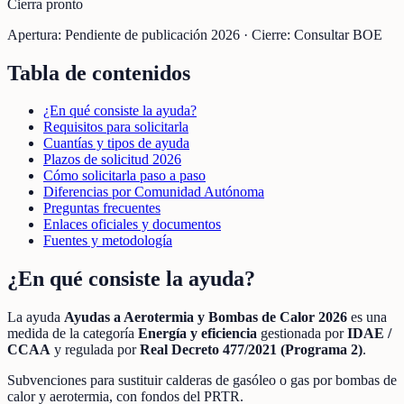
Cierra pronto
Apertura:
Pendiente de publicación 2026
·
Cierre:
Consultar BOE
Tabla de contenidos
¿En qué consiste la ayuda?
Requisitos para solicitarla
Cuantías y tipos de ayuda
Plazos de solicitud 2026
Cómo solicitarla paso a paso
Diferencias por Comunidad Autónoma
Preguntas frecuentes
Enlaces oficiales y documentos
Fuentes y metodología
¿En qué consiste la ayuda?
La ayuda
Ayudas a Aerotermia y Bombas de Calor 2026
es una
medida de la categoría
Energía y eficiencia
gestionada por
IDAE /
CCAA
y regulada por
Real Decreto 477/2021 (Programa 2)
.
Subvenciones para sustituir calderas de gasóleo o gas por bombas de
calor y aerotermia, con fondos del PRTR.