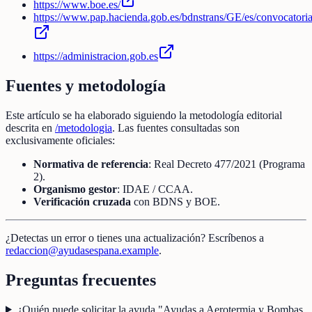
https://www.boe.es/
https://www.pap.hacienda.gob.es/bdnstrans/GE/es/convocatori
https://administracion.gob.es
Fuentes y metodología
Este artículo se ha elaborado siguiendo la metodología editorial
descrita en
/metodologia
. Las fuentes consultadas son
exclusivamente oficiales:
Normativa de referencia
: Real Decreto 477/2021 (Programa
2).
Organismo gestor
: IDAE / CCAA.
Verificación cruzada
con BDNS y BOE.
¿Detectas un error o tienes una actualización? Escríbenos a
redaccion@ayudasespana.example
.
Preguntas frecuentes
¿Quién puede solicitar la ayuda "Ayudas a Aerotermia y Bombas