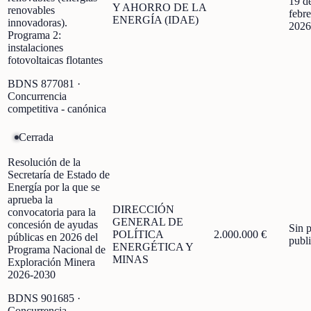
19 d
Y AHORRO DE LA
renovables
febre
ENERGÍA (IDAE)
innovadoras).
2026
Programa 2:
instalaciones
fotovoltaicas flotantes
BDNS
877081
·
Concurrencia
competitiva - canónica
Cerrada
Resolución de la
Secretaría de Estado de
Energía por la que se
aprueba la
DIRECCIÓN
convocatoria para la
GENERAL DE
concesión de ayudas
Sin 
POLÍTICA
2.000.000 €
públicas en 2026 del
publ
ENERGÉTICA Y
Programa Nacional de
MINAS
Exploración Minera
2026-2030
BDNS
901685
·
Concurrencia