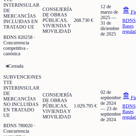
INTERINSULAR
12 de
CONSEJERÍA
DE
marzo de
Fi
DE OBRAS
MERCANCÍAS
2025
—
PÚBLICAS,
268.730 €
BDNS
INCLUIDAS EN
31 de
VIVIENDA Y
Bases
TRATADO UE
diciembre
MOVILIDAD
regula
de 2025
BDNS
820258
·
Concurrencia
competitiva -
canónica
Cerrada
SUBVENCIONES
TTE
INTERINSULAR
02 de
DE
CONSEJERÍA
septiembre
Fi
MERCANCÍAS
DE OBRAS
de 2024
NO INCLUIDAS
PÚBLICAS,
1.029.795 €
BDNS
—
23 de
EN TRATADO
VIVIENDA Y
Bases
septiembre
UE
MOVILIDAD
regula
de 2024
BDNS
780020
·
Concurrencia