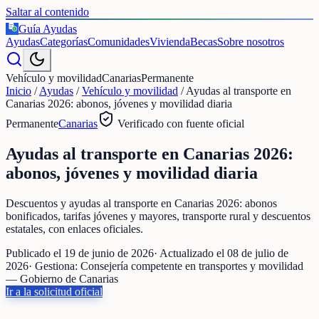
Saltar al contenido
Guía Ayudas
€
Ayudas
Categorías
Comunidades
Vivienda
Becas
Sobre nosotros
Vehículo y movilidad
Canarias
Permanente
Inicio
/
Ayudas
/
Vehículo y movilidad
/
Ayudas al transporte en
Canarias 2026: abonos, jóvenes y movilidad diaria
Permanente
Canarias
Verificado con fuente oficial
Ayudas al transporte en Canarias 2026:
abonos, jóvenes y movilidad diaria
Descuentos y ayudas al transporte en Canarias 2026: abonos
bonificados, tarifas jóvenes y mayores, transporte rural y descuentos
estatales, con enlaces oficiales.
Publicado el
19 de junio de 2026
· Actualizado el
08 de julio de
2026
· Gestiona:
Consejería competente en transportes y movilidad
— Gobierno de Canarias
Ir a la solicitud oficial