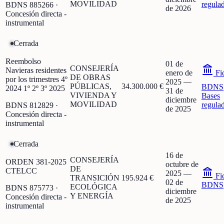
MOVILIDAD
regula
BDNS
885266
·
de 2026
Concesión directa -
instrumental
Cerrada
Reembolso
01 de
CONSEJERÍA
Navieras residentes
enero de
Fi
DE OBRAS
por los trimestres 4º
2025
—
PÚBLICAS,
34.300.000 €
BDNS
2024 1º 2º 3º 2025
31 de
VIVIENDA Y
Bases
diciembre
MOVILIDAD
regula
BDNS
812829
·
de 2025
Concesión directa -
instrumental
Cerrada
16 de
CONSEJERÍA
ORDEN 381-2025
octubre de
DE
CTELCC
2025
—
Fi
TRANSICIÓN
195.924 €
02 de
BDNS
ECOLÓGICA
BDNS
875773
·
diciembre
Y ENERGÍA
Concesión directa -
de 2025
instrumental