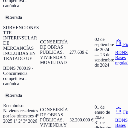
competitiva -
canónica
Cerrada
SUBVENCIONES
TTE
INTERINSULAR
02 de
CONSEJERÍA
DE
septiembre
Fi
DE OBRAS
MERCANCÍAS
de 2024
PÚBLICAS,
277.639 €
BDNS
INCLUIDAS EN
—
23 de
VIVIENDA Y
Bases
TRATADO UE
septiembre
MOVILIDAD
regula
de 2024
BDNS
780019
·
Concurrencia
competitiva -
canónica
Cerrada
Reembolso
01 de
CONSEJERÍA
Navieras residentes
enero de
Fi
DE OBRAS
por los trimestres 4º
2026
—
PÚBLICAS,
32.200.000 €
BDNS
2025 1º 2º 3º 2026
31 de
VIVIENDA Y
Bases
diciembre