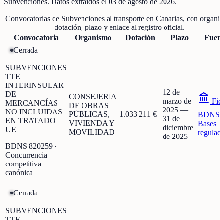
Subvenciones
. Datos extraídos el
03 de agosto de 2026
.
Convocatorias de
Subvenciones al transporte
en
Canarias
, con organ
dotación, plazo y enlace al registro oficial.
Convocatoria
Organismo
Dotación
Plazo
Fuen
Cerrada
SUBVENCIONES
TTE
INTERINSULAR
12 de
DE
CONSEJERÍA
marzo de
Fi
MERCANCÍAS
DE OBRAS
2025
—
NO INCLUIDAS
PÚBLICAS,
1.033.211 €
BDNS
31 de
EN TRATADO
VIVIENDA Y
Bases
diciembre
UE
MOVILIDAD
regula
de 2025
BDNS
820259
·
Concurrencia
competitiva -
canónica
Cerrada
SUBVENCIONES
TTE