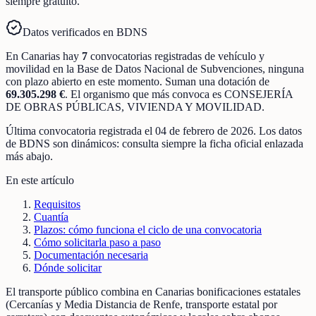
siempre gratuito.
Datos verificados en BDNS
En
Canarias
hay
7
convocatorias registradas
de
vehículo y
movilidad
en la Base de Datos Nacional de Subvenciones
, ninguna
con plazo abierto en este momento
.
Suman una dotación de
69.305.298 €
.
El organismo que más convoca es
CONSEJERÍA
DE OBRAS PÚBLICAS, VIVIENDA Y MOVILIDAD
.
Última convocatoria registrada el
04 de febrero de 2026
. Los datos
de BDNS son dinámicos: consulta siempre la ficha oficial enlazada
más abajo.
En este artículo
Requisitos
Cuantía
Plazos: cómo funciona el ciclo de una convocatoria
Cómo solicitarla paso a paso
Documentación necesaria
Dónde solicitar
El transporte público combina en Canarias bonificaciones estatales
(Cercanías y Media Distancia de Renfe, transporte estatal por