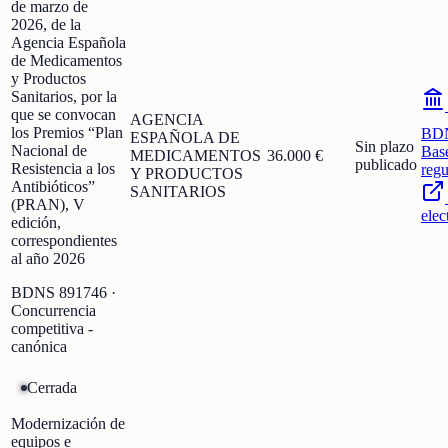
de marzo de
2026, de la
Agencia Española
de Medicamentos
y Productos
Sanitarios, por la
que se convocan
AGENCIA
los Premios “Plan
BD
ESPAÑOLA DE
Sin plazo
Nacional de
Bas
MEDICAMENTOS
36.000 €
publicado
Resistencia a los
regu
Y PRODUCTOS
Antibióticos”
SANITARIOS
(PRAN), V
elec
edición,
correspondientes
al año 2026
BDNS
891746
·
Concurrencia
competitiva -
canónica
Cerrada
Modernización de
equipos e