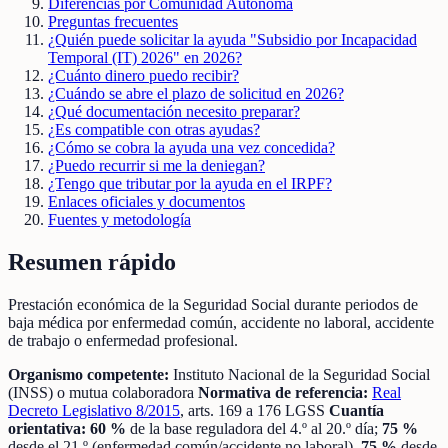
Diferencias por Comunidad Autónoma
Preguntas frecuentes
¿Quién puede solicitar la ayuda "Subsidio por Incapacidad
Temporal (IT) 2026" en 2026?
¿Cuánto dinero puedo recibir?
¿Cuándo se abre el plazo de solicitud en 2026?
¿Qué documentación necesito preparar?
¿Es compatible con otras ayudas?
¿Cómo se cobra la ayuda una vez concedida?
¿Puedo recurrir si me la deniegan?
¿Tengo que tributar por la ayuda en el IRPF?
Enlaces oficiales y documentos
Fuentes y metodología
Resumen rápido
Prestación económica de la Seguridad Social durante periodos de
baja médica por enfermedad común, accidente no laboral, accidente
de trabajo o enfermedad profesional.
Organismo competente:
Instituto Nacional de la Seguridad Social
(INSS) o mutua colaboradora
Normativa de referencia:
Real
Decreto Legislativo 8/2015
, arts. 169 a 176 LGSS
Cuantía
orientativa:
60 %
de la base reguladora del 4.º al 20.º día;
75 %
desde el 21.º (enfermedad común/accidente no laboral).
75 %
desde