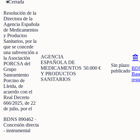
Cerrada
Resolución de la
Directora de la
Agencia Española
de Medicamentos
y Productos
Sanitarios, por la
que se concede
una subvención a
AGENCIA
la Asociación
ESPAÑOLA DE
PORCSA del
Sin plazo
MEDICAMENTOS
50.000 €
BD
Grupo
publicado
Y PRODUCTOS
Bas
Saneamiento
SANITARIOS
regu
Porcino de
Lleida, de
acuerdo con el
Real Decreto
666/2025, de 22
de julio, por el
BDNS
890462
·
Concesión directa
- instrumental