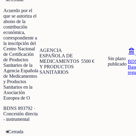
Acuerdo por el
que se autoriza el
abono de la
contribución
económica,
correspondiente a
la inscripción del
Centro Nacional
AGENCIA
de Certificación
ESPAÑOLA DE
Sin plazo
de Productos
MEDICAMENTOS
5500 €
BD
publicado
Sanitarios de la
Y PRODUCTOS
Bas
Agencia Española
SANITARIOS
regu
de Medicamentos
y Productos
Sanitarios en la
Asociación
Europea de O
BDNS
893792
·
Concesión directa
- instrumental
Cerrada