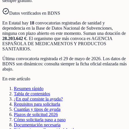
siempre gratuito.
Datos verificados en BDNS
En
Estatal
hay
18
convocatorias registradas
de
sanidad y
dependencia
en la Base de Datos Nacional de Subvenciones
,
ninguna con plazo abierto en este momento
.
Suman una dotación de
28.203.642 €
.
El organismo que más convoca es
AGENCIA
ESPAÑOLA DE MEDICAMENTOS Y PRODUCTOS
SANITARIOS
.
Última convocatoria registrada el
29 de mayo de 2026
. Los datos de
BDNS son dinámicos: consulta siempre la ficha oficial enlazada más
abajo.
En este artículo
Resumen rápido
Tabla de contenidos
¿En qué consiste la ayuda?
Requisitos para solicitarla
Cuantías y tipos de ayuda
Plazos de solicitud 2026
Cómo solicitarla paso a paso
Documentación necesaria