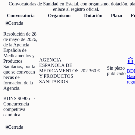
Convocatorias de
Sanidad
en
Estatal
, con organismo, dotación, pl
enlace al registro oficial.
Convocatoria
Organismo
Dotación
Plazo
F
Cerrada
Resolución de 28
de mayo de 2026,
de la Agencia
Española de
Medicamentos y
AGENCIA
Productos
ESPAÑOLA DE
Sanitarios, por la
Sin plazo
MEDICAMENTOS
202.360 €
BD
que se convocan
publicado
Y PRODUCTOS
Bas
becas de
SANITARIOS
regu
formación de la
Agencia.
BDNS
909061
·
Concurrencia
competitiva -
canónica
Cerrada