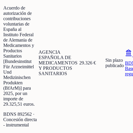
Acuerdo de
autorización de
contribuciones
voluntarias de
España al
Instituto Federal
de Alemania de
Medicamentos y
Productos
AGENCIA
Sanitarios
ESPAÑOLA DE
Sin plazo
[Bundesinstitut
MEDICAMENTOS
29.326 €
BD
publicado
Für Arzneimittel
Y PRODUCTOS
Bas
Und
SANITARIOS
regu
Medizinischen
Produkten
(BfArM)] para
2025, por un
importe de
29.325,51 euros.
BDNS
892562
·
Concesión directa
- instrumental