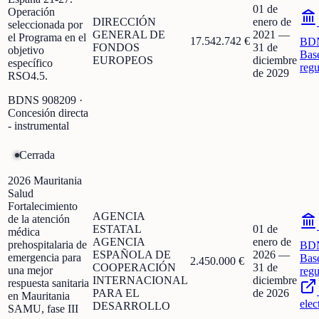
01 de
Operación
DIRECCIÓN
enero de
seleccionada por
GENERAL DE
2021
—
el Programa en el
17.542.742 €
BD
FONDOS
31 de
objetivo
Bas
EUROPEOS
diciembre
específico
regu
de 2029
RSO4.5.
BDNS
908209
·
Concesión directa
- instrumental
Cerrada
2026 Mauritania
Salud
Fortalecimiento
AGENCIA
de la atención
ESTATAL
01 de
médica
AGENCIA
enero de
prehospitalaria de
BD
ESPAÑOLA DE
2026
—
emergencia para
Bas
2.450.000 €
COOPERACIÓN
31 de
una mejor
regu
INTERNACIONAL
diciembre
respuesta sanitaria
PARA EL
de 2026
en Mauritania
elec
DESARROLLO
SAMU, fase III