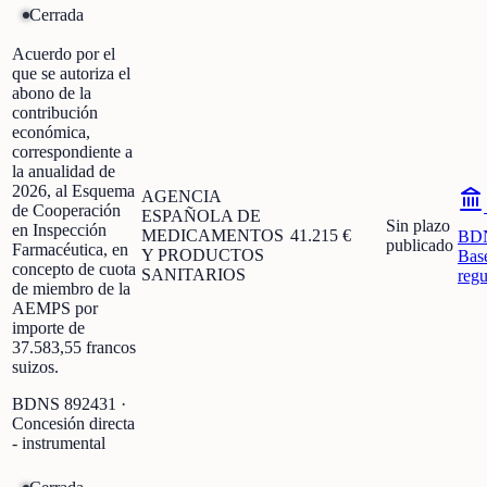
Cerrada
Acuerdo por el
que se autoriza el
abono de la
contribución
económica,
correspondiente a
la anualidad de
2026, al Esquema
AGENCIA
de Cooperación
ESPAÑOLA DE
Sin plazo
en Inspección
MEDICAMENTOS
41.215 €
BD
publicado
Farmacéutica, en
Y PRODUCTOS
Bas
concepto de cuota
SANITARIOS
regu
de miembro de la
AEMPS por
importe de
37.583,55 francos
suizos.
BDNS
892431
·
Concesión directa
- instrumental