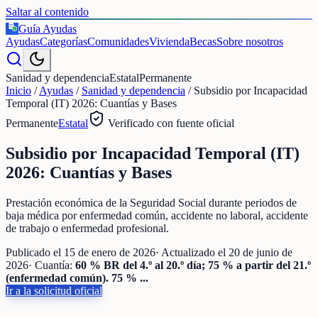
Saltar al contenido
Guía Ayudas
€
Ayudas
Categorías
Comunidades
Vivienda
Becas
Sobre nosotros
Sanidad y dependencia
Estatal
Permanente
Inicio
/
Ayudas
/
Sanidad y dependencia
/
Subsidio por Incapacidad
Temporal (IT) 2026: Cuantías y Bases
Permanente
Estatal
Verificado con fuente oficial
Subsidio por Incapacidad Temporal (IT)
2026: Cuantías y Bases
Prestación económica de la Seguridad Social durante periodos de
baja médica por enfermedad común, accidente no laboral, accidente
de trabajo o enfermedad profesional.
Publicado el
15 de enero de 2026
· Actualizado el
20 de junio de
2026
· Cuantía:
60 % BR del 4.º al 20.º día; 75 % a partir del 21.º
(enfermedad común). 75 % ...
Ir a la solicitud oficial