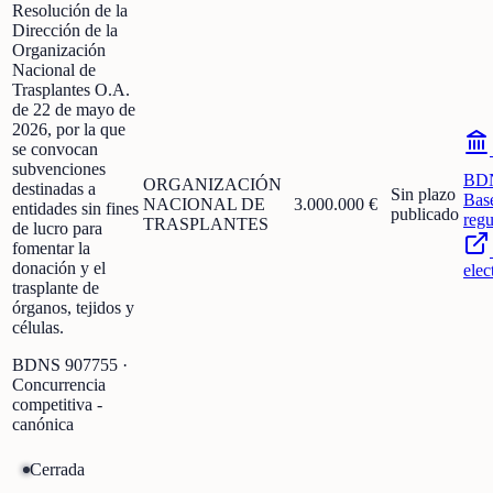
Resolución de la
Dirección de la
Organización
Nacional de
Trasplantes O.A.
de 22 de mayo de
2026, por la que
se convocan
subvenciones
BD
ORGANIZACIÓN
destinadas a
Sin plazo
Bas
NACIONAL DE
3.000.000 €
entidades sin fines
publicado
regu
TRASPLANTES
de lucro para
fomentar la
donación y el
elec
trasplante de
órganos, tejidos y
células.
BDNS
907755
·
Concurrencia
competitiva -
canónica
Cerrada