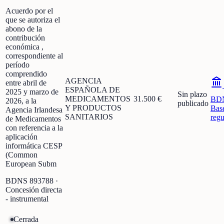
Acuerdo por el
que se autoriza el
abono de la
contribución
económica ,
correspondiente al
período
comprendido
AGENCIA
entre abril de
ESPAÑOLA DE
2025 y marzo de
Sin plazo
MEDICAMENTOS
31.500 €
BD
2026, a la
publicado
Y PRODUCTOS
Bas
Agencia Irlandesa
SANITARIOS
regu
de Medicamentos
con referencia a la
aplicación
informática CESP
(Common
European Subm
BDNS
893788
·
Concesión directa
- instrumental
Cerrada