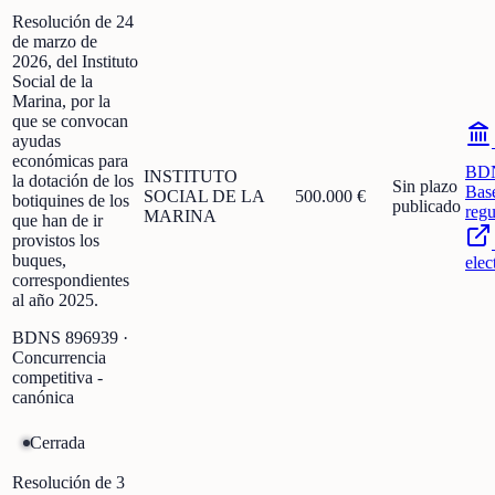
Resolución de 24
de marzo de
2026, del Instituto
Social de la
Marina, por la
que se convocan
ayudas
económicas para
BD
INSTITUTO
la dotación de los
Sin plazo
Bas
SOCIAL DE LA
500.000 €
botiquines de los
publicado
regu
MARINA
que han de ir
provistos los
buques,
elec
correspondientes
al año 2025.
BDNS
896939
·
Concurrencia
competitiva -
canónica
Cerrada
Resolución de 3