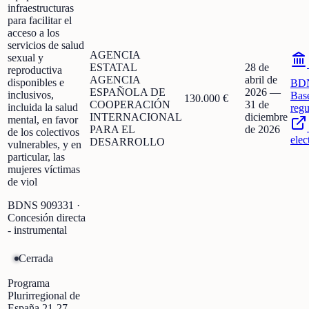
infraestructuras
para facilitar el
acceso a los
servicios de salud
AGENCIA
sexual y
ESTATAL
28 de
reproductiva
AGENCIA
abril de
disponibles e
BD
ESPAÑOLA DE
2026
—
inclusivos,
Bas
130.000 €
COOPERACIÓN
31 de
incluida la salud
regu
INTERNACIONAL
diciembre
mental, en favor
PARA EL
de 2026
de los colectivos
elec
DESARROLLO
vulnerables, y en
particular, las
mujeres víctimas
de viol
BDNS
909331
·
Concesión directa
- instrumental
Cerrada
Programa
Plurirregional de
España 21-27.