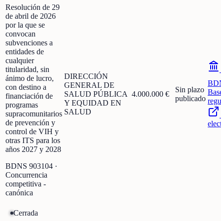
Resolución de 29
de abril de 2026
por la que se
convocan
subvenciones a
entidades de
cualquier
titularidad, sin
DIRECCIÓN
ánimo de lucro,
BD
GENERAL DE
con destino a
Sin plazo
Bas
SALUD PÚBLICA
4.000.000 €
financiación de
publicado
regu
Y EQUIDAD EN
programas
SALUD
supracomunitarios
de prevención y
elec
control de VIH y
otras ITS para los
años 2027 y 2028
BDNS
903104
·
Concurrencia
competitiva -
canónica
Cerrada