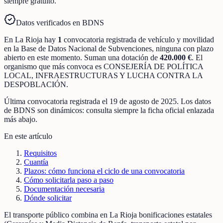
siempre gratuito.
Datos verificados en BDNS
En
La Rioja
hay
1
convocatoria registrada
de
vehículo y movilidad
en la Base de Datos Nacional de Subvenciones
, ninguna con plazo
abierto en este momento
.
Suman una dotación de
420.000 €
.
El
organismo que más convoca es
CONSEJERÍA DE POLÍTICA
LOCAL, INFRAESTRUCTURAS Y LUCHA CONTRA LA
DESPOBLACIÓN
.
Última convocatoria registrada el
19 de agosto de 2025
. Los datos
de BDNS son dinámicos: consulta siempre la ficha oficial enlazada
más abajo.
En este artículo
Requisitos
Cuantía
Plazos: cómo funciona el ciclo de una convocatoria
Cómo solicitarla paso a paso
Documentación necesaria
Dónde solicitar
El transporte público combina en La Rioja bonificaciones estatales