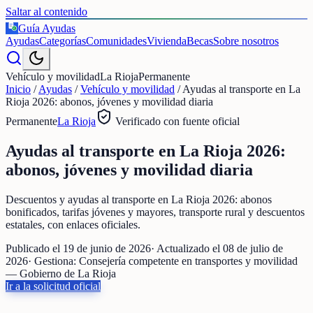
Saltar al contenido
Guía Ayudas
€
Ayudas
Categorías
Comunidades
Vivienda
Becas
Sobre nosotros
Vehículo y movilidad
La Rioja
Permanente
Inicio
/
Ayudas
/
Vehículo y movilidad
/
Ayudas al transporte en La
Rioja 2026: abonos, jóvenes y movilidad diaria
Permanente
La Rioja
Verificado con fuente oficial
Ayudas al transporte en La Rioja 2026:
abonos, jóvenes y movilidad diaria
Descuentos y ayudas al transporte en La Rioja 2026: abonos
bonificados, tarifas jóvenes y mayores, transporte rural y descuentos
estatales, con enlaces oficiales.
Publicado el
19 de junio de 2026
· Actualizado el
08 de julio de
2026
· Gestiona:
Consejería competente en transportes y movilidad
— Gobierno de La Rioja
Ir a la solicitud oficial