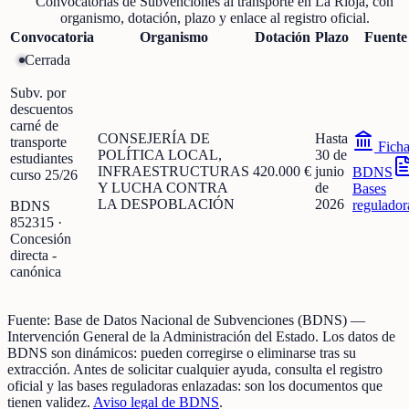
Convocatorias de
Subvenciones al transporte
en
La Rioja
, con
organismo, dotación, plazo y enlace al registro oficial.
Convocatoria
Organismo
Dotación
Plazo
Fuente
Cerrada
Subv. por
descuentos
carné de
CONSEJERÍA DE
Hasta
transporte
Fich
POLÍTICA LOCAL,
30 de
estudiantes
INFRAESTRUCTURAS
420.000 €
junio
BDNS
curso 25/26
Y LUCHA CONTRA
de
Bases
LA DESPOBLACIÓN
2026
regulador
BDNS
852315
·
Concesión
directa -
canónica
Fuente:
Base de Datos Nacional de Subvenciones (BDNS)
—
Intervención General de la Administración del Estado
.
Los datos de
BDNS son dinámicos: pueden corregirse o eliminarse tras su
extracción.
Antes de solicitar cualquier ayuda, consulta el registro
oficial y las bases reguladoras enlazadas: son los documentos que
tienen validez.
Aviso legal de BDNS
.