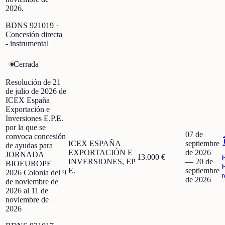
2026.
BDNS
921019
·
Concesión directa
- instrumental
Cerrada
Resolución de 21
de julio de 2026 de
ICEX España
Exportación e
Inversiones E.P.E.
por la que se
07 de
convoca concesión
ICEX ESPAÑA
septiembre
de ayudas para
EXPORTACIÓN E
de 2026
JORNADA
13.000 €
INVERSIONES, EP
—
20 de
BIOEUROPE
E.
septiembre
2026 Colonia del 9
r
de 2026
de noviembre de
2026 al 11 de
noviembre de
2026