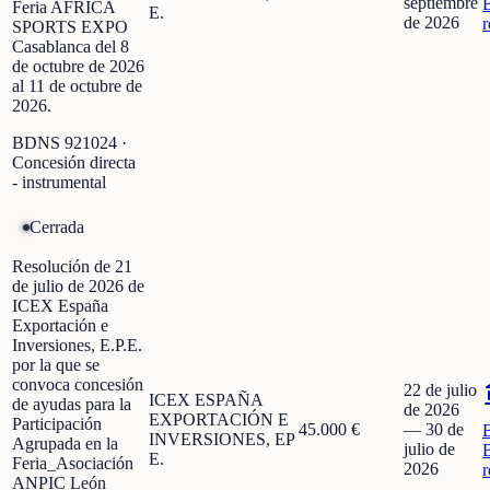
septiembre
Feria AFRICA
E.
de 2026
r
SPORTS EXPO
Casablanca del 8
de octubre de 2026
al 11 de octubre de
2026.
BDNS
921024
·
Concesión directa
- instrumental
Cerrada
Resolución de 21
de julio de 2026 de
ICEX España
Exportación e
Inversiones, E.P.E.
por la que se
convoca concesión
22 de julio
ICEX ESPAÑA
de ayudas para la
de 2026
EXPORTACIÓN E
Participación
45.000 €
—
30 de
INVERSIONES, EP
Agrupada en la
julio de
E.
Feria_Asociación
2026
r
ANPIC León