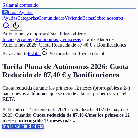
Saltar al contenido
Guía Ayudas
€
Ayudas
Categorías
Comunidades
Vivienda
Becas
Sobre nosotros
Autónomos y empresas
Estatal
Plazo abierto
Inicio
/
Ayudas
/
Autónomos y empresas
/
Tarifa Plana de
Autónomos 2026: Cuota Reducida de 87,40 € y Bonificaciones
Plazo abierto
Estatal
Verificado con fuente oficial
Tarifa Plana de Autónomos 2026: Cuota
Reducida de 87,40 € y Bonificaciones
Cuota reducida durante los primeros 12 meses (prorrogables a 24)
para nuevos autónomos que se den de alta por primera vez en el
RETA.
Publicado el
15 de enero de 2026
· Actualizado el
02 de mayo de
2026
· Cuantía:
Cuota reducida de 87,40 €/mes los primeros 12
meses; prorrogable 12 meses más...
Ir a la solicitud oficial