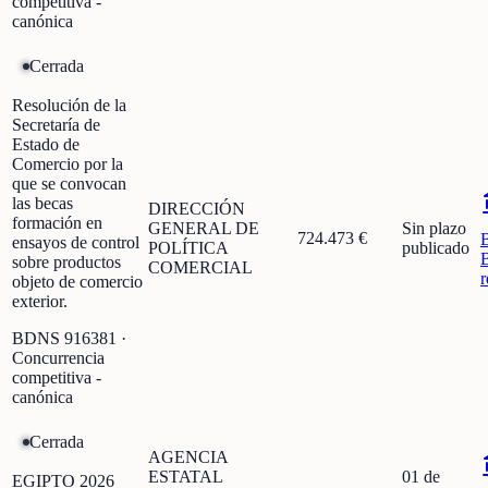
competitiva -
canónica
Cerrada
Resolución de la
Secretaría de
Estado de
Comercio por la
que se convocan
las becas
DIRECCIÓN
formación en
GENERAL DE
Sin plazo
724.473 €
ensayos de control
POLÍTICA
publicado
sobre productos
COMERCIAL
r
objeto de comercio
exterior.
BDNS
916381
·
Concurrencia
competitiva -
canónica
Cerrada
AGENCIA
ESTATAL
01 de
EGIPTO 2026