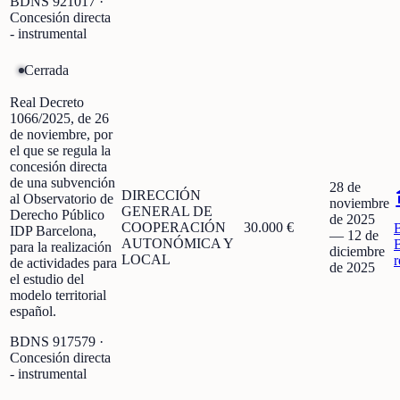
BDNS
921017
·
Concesión directa
- instrumental
Cerrada
Real Decreto
1066/2025, de 26
de noviembre, por
el que se regula la
concesión directa
de una subvención
28 de
DIRECCIÓN
al Observatorio de
noviembre
GENERAL DE
Derecho Público
de 2025
COOPERACIÓN
30.000 €
IDP Barcelona,
—
12 de
AUTONÓMICA Y
para la realización
diciembre
LOCAL
r
de actividades para
de 2025
el estudio del
modelo territorial
español.
BDNS
917579
·
Concesión directa
- instrumental