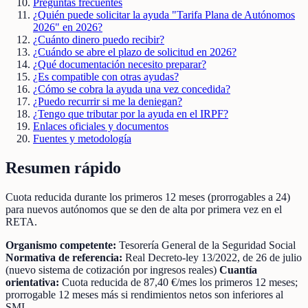
Preguntas frecuentes
¿Quién puede solicitar la ayuda "Tarifa Plana de Autónomos
2026" en 2026?
¿Cuánto dinero puedo recibir?
¿Cuándo se abre el plazo de solicitud en 2026?
¿Qué documentación necesito preparar?
¿Es compatible con otras ayudas?
¿Cómo se cobra la ayuda una vez concedida?
¿Puedo recurrir si me la deniegan?
¿Tengo que tributar por la ayuda en el IRPF?
Enlaces oficiales y documentos
Fuentes y metodología
Resumen rápido
Cuota reducida durante los primeros 12 meses (prorrogables a 24)
para nuevos autónomos que se den de alta por primera vez en el
RETA.
Organismo competente:
Tesorería General de la Seguridad Social
Normativa de referencia:
Real Decreto-ley 13/2022, de 26 de julio
(nuevo sistema de cotización por ingresos reales)
Cuantía
orientativa:
Cuota reducida de 87,40 €/mes los primeros 12 meses;
prorrogable 12 meses más si rendimientos netos son inferiores al
SMI.