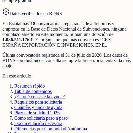
siempre gratuito.
Datos verificados en BDNS
En
Estatal
hay
18
convocatorias registradas
de
autónomos y
empresas
en la Base de Datos Nacional de Subvenciones
, ninguna
con plazo abierto en este momento
.
Suman una dotación de
1.086.511.176 €
.
El organismo que más convoca es
ICEX
ESPAÑA EXPORTACIÓN E INVERSIONES, EP E.
.
Última convocatoria registrada el
31 de julio de 2026
. Los datos de
BDNS son dinámicos: consulta siempre la ficha oficial enlazada más
abajo.
En este artículo
Resumen rápido
Tabla de contenidos
¿En qué consiste la ayuda?
Requisitos para solicitarla
Cuantías y tipos de ayuda
Plazos de solicitud 2026
Cómo solicitarla paso a paso
Documentación necesaria
Diferencias por Comunidad Autónoma