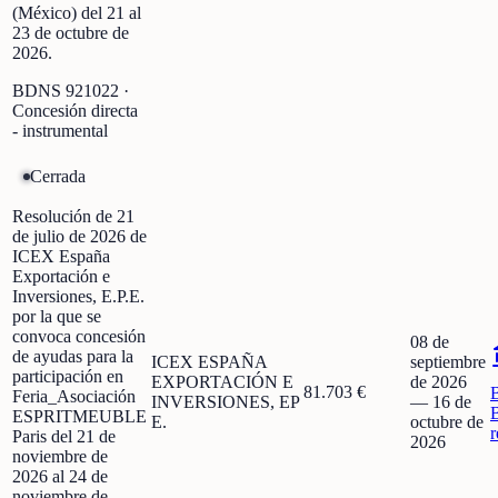
(México) del 21 al
23 de octubre de
2026.
BDNS
921022
·
Concesión directa
- instrumental
Cerrada
Resolución de 21
de julio de 2026 de
ICEX España
Exportación e
Inversiones, E.P.E.
por la que se
convoca concesión
08 de
de ayudas para la
ICEX ESPAÑA
septiembre
participación en
EXPORTACIÓN E
de 2026
81.703 €
Feria_Asociación
INVERSIONES, EP
—
16 de
ESPRITMEUBLE
E.
octubre de
r
Paris del 21 de
2026
noviembre de
2026 al 24 de
noviembre de