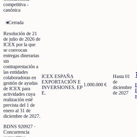
competitiva -
canónica
Cerrada
Resolución de 21
de julio de 2026 de
ICEX por la que
se convocan
entregas dinerarias
sin
contraprestación a
las entidades
ICEX ESPAÑA
Hasta 01
colaboradoras en
EXPORTACIÓN E
de
gestión de ayudas
1.000.000 €
INVERSIONES, EP
diciembre
de ICEX para
E.
de 2027
actividades cuya
r
realización esté
prevista del 1 de
enero al 31 de
diciembre de 2027.
BDNS
920927
·
Concurrencia