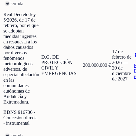
Cerrada
Real Decreto-ley
5/2026, de 17 de
febrero, por el que
se adoptan
medidas urgentes
en respuesta a los
daños causados
17 de
por diversos
D.G. DE
febrero de
fenómenos
PROTECCIÓN
2026
—
meteorológicos
200.000.000 €
CIVIL Y
20 de
adversos, de
EMERGENCIAS
diciembre
especial afectación
r
de 2027
en las
comunidades
autónomas de
Andalucía y
Extremadura.
BDNS
916736
·
Concesión directa
- instrumental
Cerrada