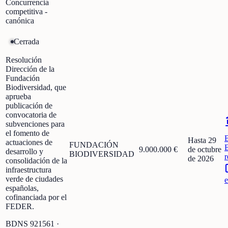
Concurrencia
competitiva -
canónica
Cerrada
Resolución
Dirección de la
Fundación
Biodiversidad, que
aprueba
publicación de
convocatoria de
subvenciones para
el fomento de
Hasta 29
actuaciones de
FUNDACIÓN
9.000.000 €
de octubre
desarrollo y
BIODIVERSIDAD
r
de 2026
consolidación de la
infraestructura
verde de ciudades
e
españolas,
cofinanciada por el
FEDER.
BDNS
921561
·