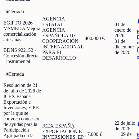
Cerrada
AGENCIA
EGIPTO 2026
ESTATAL
01 de
MSMEDA Mejora
AGENCIA
enero de
comercialización
ESPAÑOLA DE
2026
—
400.000 €
artesanas
COOPERACIÓN
31 de
r
INTERNACIONAL
diciembre
BDNS
922152
·
PARA EL
de 2026
Concesión directa
e
DESARROLLO
- instrumental
Cerrada
Resolución de 21
de julio de 2026 de
ICEX España
Exportación e
Inversiones, E.P.E.
por la que se
convoca concesión
22 de julio
de ayudas para la
ICEX ESPAÑA
de 2026
Participación
EXPORTACIÓN E
17.000 €
—
09 de
Agrupada en la
INVERSIONES, EP