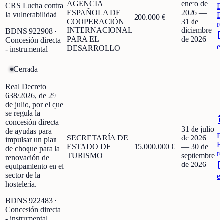
AGENCIA
enero de
CRS Lucha contra
ESPAÑOLA DE
2026
—
la vulnerabilidad
200.000 €
COOPERACIÓN
31 de
r
INTERNACIONAL
diciembre
BDNS
922908
·
PARA EL
de 2026
Concesión directa
e
DESARROLLO
- instrumental
Cerrada
Real Decreto
638/2026, de 29
de julio, por el que
se regula la
concesión directa
31 de julio
de ayudas para
SECRETARÍA DE
de 2026
impulsar un plan
ESTADO DE
15.000.000 €
—
30 de
de choque para la
r
TURISMO
septiembre
renovación de
de 2026
equipamiento en el
sector de la
e
hostelería.
BDNS
922483
·
Concesión directa
- instrumental