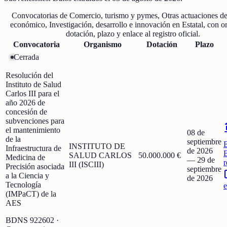
Convocatorias de
Comercio, turismo y pymes, Otras actuaciones de
económico, Investigación, desarrollo e innovación
en
Estatal
, con o
dotación, plazo y enlace al registro oficial.
Convocatoria
Organismo
Dotación
Plazo
Cerrada
Resolución del
Instituto de Salud
Carlos III para el
año 2026 de
concesión de
subvenciones para
el mantenimiento
08 de
de la
septiembre
INSTITUTO DE
Infraestructura de
de 2026
SALUD CARLOS
50.000.000 €
Medicina de
—
29 de
r
III (ISCIII)
Precisión asociada
septiembre
a la Ciencia y
de 2026
Tecnología
e
(IMPaCT) de la
AES
BDNS
922602
·