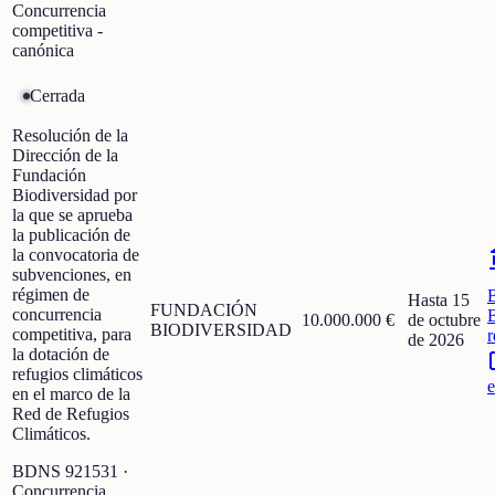
Concurrencia
competitiva -
canónica
Cerrada
Resolución de la
Dirección de la
Fundación
Biodiversidad por
la que se aprueba
la publicación de
la convocatoria de
subvenciones, en
régimen de
Hasta 15
FUNDACIÓN
concurrencia
10.000.000 €
de octubre
BIODIVERSIDAD
competitiva, para
r
de 2026
la dotación de
refugios climáticos
e
en el marco de la
Red de Refugios
Climáticos.
BDNS
921531
·
Concurrencia