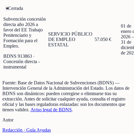
Cerrada
Subvención concesión
directa año 2026 a
01 de
favor del EE Trabajo
enero 
SERVICIO PÚBLICO
Penitenciario y
2026
DE EMPLEO
57.050 €
Formación para el
31 de
ESTATAL
Empleo.
diciem
de 202
BDNS
913863
·
Concesión directa -
instrumental
Fuente:
Base de Datos Nacional de Subvenciones (BDNS)
—
Intervención General de la Administración del Estado
.
Los datos de
BDNS son dinámicos: pueden corregirse o eliminarse tras su
extracción.
Antes de solicitar cualquier ayuda, consulta el registro
oficial y las bases reguladoras enlazadas: son los documentos que
tienen validez.
Aviso legal de BDNS
.
Autor
Redacción ·
Guía Ayudas