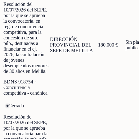
Resolución del
10/07/2026 del SEPE,
por la que se aprueba
la convocatoria, en
reg. de concurrencia
competitiva, para la
concesión de sub.
DIRECCIÓN
Sin pl
púb., destinadas a
PROVINCIAL DEL
180.000 €
public
financiar en el ej.
SEPE DE MELILLA
2026, la contratación
de jóvenes
desempleados menores
de 30 años en Melilla.
BDNS
918754
·
Concurrencia
competitiva - canónica
Cerrada
Resolución de
10/07/2026 del SEPE,
por la que se aprueba
la convocatoria para la