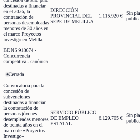
concesión de sub. púb.
destinadas a financiar,
DIRECCIÓN
en el 2026, la
Sin pl
PROVINCIAL DEL
1.115.920 €
contratación de
public
SEPE DE MELILLA
personas desempleadas
menores de 30 años en
el marco Proyectos
investigo en Melilla.
BDNS
918674
·
Concurrencia
competitiva - canónica
Cerrada
Convocatoria para la
concesión de
subvenciones
destinadas a financiar
la contratación de
SERVICIO PÚBLICO
personas jóvenes
Sin pl
DE EMPLEO
6.129.705 €
desempleadas menores
public
ESTATAL
de treinta años en el
marco de «Proyectos
Investigo»