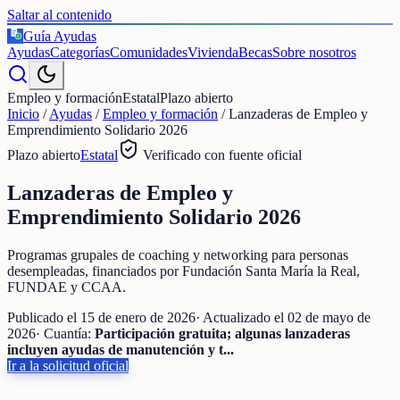
Saltar al contenido
Guía Ayudas
€
Ayudas
Categorías
Comunidades
Vivienda
Becas
Sobre nosotros
Empleo y formación
Estatal
Plazo abierto
Inicio
/
Ayudas
/
Empleo y formación
/
Lanzaderas de Empleo y
Emprendimiento Solidario 2026
Plazo abierto
Estatal
Verificado con fuente oficial
Lanzaderas de Empleo y
Emprendimiento Solidario 2026
Programas grupales de coaching y networking para personas
desempleadas, financiados por Fundación Santa María la Real,
FUNDAE y CCAA.
Publicado el
15 de enero de 2026
· Actualizado el
02 de mayo de
2026
· Cuantía:
Participación gratuita; algunas lanzaderas
incluyen ayudas de manutención y t...
Ir a la solicitud oficial