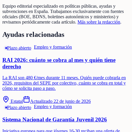
Equipo editorial especializado en políticas públicas, ayudas y
subvenciones en España. Trabajamos exclusivamente con fuentes
oficiales (BOE, BDNS, boletines autonómicos y ministerios) y
revisamos periódicamente cada artículo.
Más sobre la redacción
.
Ayudas relacionadas
Empleo y formación
Plazo abierto
RAI 2026: cuánto se cobra al mes y quién tiene
derecho
La RAI son 480 €/mes durante 11 meses. Quién puede cobrarla en
2026, requisitos del SEPE por colectivo, cuánto se cobra en total y
cómo se solicita paso a paso.
Estatal
Actualizado
22 de junio de 2026
Empleo y formación
Plazo abierto
Sistema Nacional de Garantía Juvenil 2026
Iniciativa europea para que jóvenes 16-30 reciban una oferta de