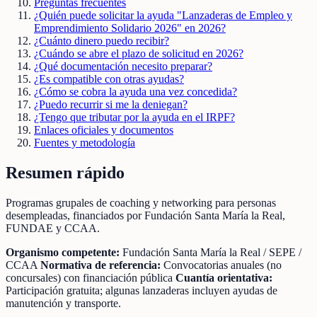
Preguntas frecuentes
¿Quién puede solicitar la ayuda "Lanzaderas de Empleo y
Emprendimiento Solidario 2026" en 2026?
¿Cuánto dinero puedo recibir?
¿Cuándo se abre el plazo de solicitud en 2026?
¿Qué documentación necesito preparar?
¿Es compatible con otras ayudas?
¿Cómo se cobra la ayuda una vez concedida?
¿Puedo recurrir si me la deniegan?
¿Tengo que tributar por la ayuda en el IRPF?
Enlaces oficiales y documentos
Fuentes y metodología
Resumen rápido
Programas grupales de coaching y networking para personas
desempleadas, financiados por Fundación Santa María la Real,
FUNDAE y CCAA.
Organismo competente:
Fundación Santa María la Real / SEPE /
CCAA
Normativa de referencia:
Convocatorias anuales (no
concursales) con financiación pública
Cuantía orientativa:
Participación gratuita; algunas lanzaderas incluyen ayudas de
manutención y transporte.