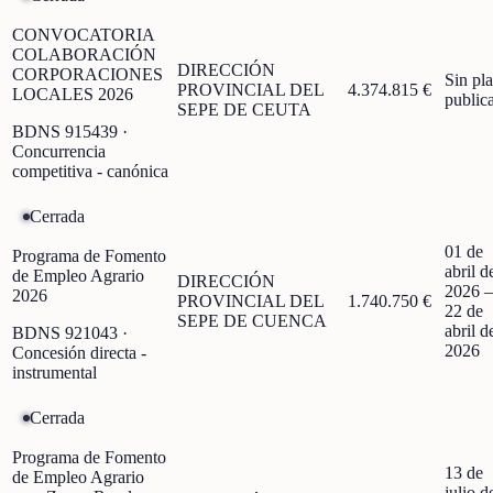
CONVOCATORIA
COLABORACIÓN
DIRECCIÓN
CORPORACIONES
Sin pl
PROVINCIAL DEL
4.374.815 €
LOCALES 2026
public
SEPE DE CEUTA
BDNS
915439
·
Concurrencia
competitiva - canónica
Cerrada
01 de
Programa de Fomento
abril d
de Empleo Agrario
DIRECCIÓN
2026
2026
PROVINCIAL DEL
1.740.750 €
22 de
SEPE DE CUENCA
abril d
BDNS
921043
·
2026
Concesión directa -
instrumental
Cerrada
Programa de Fomento
13 de
de Empleo Agrario
julio d