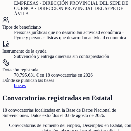
EMPRESAS · DIRECCIÓN PROVINCIAL DEL SEPE DE
CUENCA · DIRECCIÓN PROVINCIAL DEL SEPE DE
ÁVILA
Tipos de beneficiario
Personas jurídicas que no desarrollan actividad económica ·
Pyme y personas físicas que desarrollan actividad económica
Instrumento de la ayuda
Subvención y entrega dineraria sin contraprestación
Dotación registrada
70.795.631 €
en
18
convocatorias
en 2026
Dónde se publican las bases
boe.es
Convocatorias registradas en
Estatal
18
convocatorias localizadas
en la Base de Datos Nacional de
Subvenciones
. Datos extraídos el
03 de agosto de 2026
.
Convocatorias de
Fomento del empleo, Desempleo
en
Estatal
, co
dotación, plazo y enlace al registro oficial.