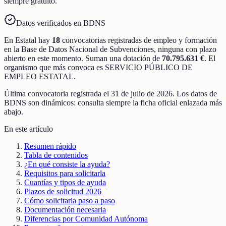
siempre gratuito.
Datos verificados en BDNS
En
Estatal
hay
18
convocatorias registradas
de
empleo y formación
en la Base de Datos Nacional de Subvenciones
, ninguna con plazo
abierto en este momento
.
Suman una dotación de
70.795.631 €
.
El
organismo que más convoca es
SERVICIO PÚBLICO DE
EMPLEO ESTATAL
.
Última convocatoria registrada el
31 de julio de 2026
. Los datos de
BDNS son dinámicos: consulta siempre la ficha oficial enlazada más
abajo.
En este artículo
Resumen rápido
Tabla de contenidos
¿En qué consiste la ayuda?
Requisitos para solicitarla
Cuantías y tipos de ayuda
Plazos de solicitud 2026
Cómo solicitarla paso a paso
Documentación necesaria
Diferencias por Comunidad Autónoma