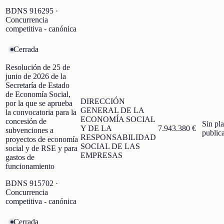
BDNS
916295
·
Concurrencia
competitiva - canónica
Cerrada
Resolución de 25 de
junio de 2026 de la
Secretaría de Estado
de Economía Social,
DIRECCIÓN
por la que se aprueba
GENERAL DE LA
la convocatoria para la
ECONOMÍA SOCIAL
concesión de
Sin pl
Y DE LA
7.943.380 €
subvenciones a
public
RESPONSABILIDAD
proyectos de economía
SOCIAL DE LAS
social y de RSE y para
EMPRESAS
gastos de
funcionamiento
BDNS
915702
·
Concurrencia
competitiva - canónica
Cerrada