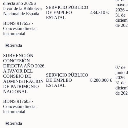
directa año 2026 a
mayo 
SERVICIO PÚBLICO
favor de la Biblioteca
2026
DE EMPLEO
434.310 €
Nacional de España
31 de
ESTATAL
diciem
BDNS
917652
·
de 202
Concesión directa -
instrumental
Cerrada
SUBVENCIÓN
CONCESIÓN
DIRECTA AÑO 2026
07 de
A FAVOR DEL
junio 
SERVICIO PÚBLICO
CONSEJO DE
2026
DE EMPLEO
8.280.000 €
ADMINISTRACION
31 de
ESTATAL
DE PATRIMONIO
diciem
NACIONAL
de 202
BDNS
917603
·
Concesión directa -
instrumental
Cerrada