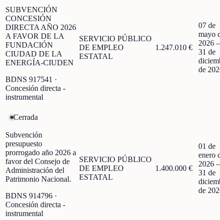
SUBVENCIÓN
CONCESIÓN
07 de
DIRECTA AÑO 2026
mayo 
A FAVOR DE LA
SERVICIO PÚBLICO
2026
FUNDACIÓN
DE EMPLEO
1.247.010 €
31 de
CIUDAD DE LA
ESTATAL
diciem
ENERGÍA-CIUDEN
de 202
BDNS
917541
·
Concesión directa -
instrumental
Cerrada
Subvención
presupuesto
01 de
prorrogado año 2026 a
enero 
SERVICIO PÚBLICO
favor del Consejo de
2026
DE EMPLEO
1.400.000 €
Administración del
31 de
ESTATAL
Patrimonio Nacional.
diciem
de 202
BDNS
914796
·
Concesión directa -
instrumental