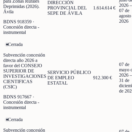
para Zonas Rurales
DIRECCIÓN
2026
Deprimidas (2026).
PROVINCIAL DEL
1.614.614 €
07 de
Ávila
SEPE DE ÁVILA
agosto
2026
BDNS
918359
·
Concesión directa -
instrumental
Cerrada
Subvención concesión
directa año 2026 a
07 de
favor del CONSEJO
mayo 
SUPERIOR DE
SERVICIO PÚBLICO
2026
INVESTIGACIONES
DE EMPLEO
912.300 €
31 de
CIENTIFICAS
ESTATAL
diciem
(CSIC)
de 202
BDNS
917667
·
Concesión directa -
instrumental
Cerrada
Subvención concesión
07 de