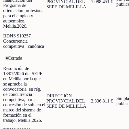
financiación del
PROVINCIAL DEL
1.088.451 €
public
Programa de
SEPE DE MELILLA
orientación profesional
para el empleo y
autoempleo.
Melilla.2026.
BDNS
919257
·
Concurrencia
competitiva - canónica
Cerrada
Resolución de
13/07/2026 del SEPE
en Melilla por la que
se aprueba la
convocatoria, en rég.
de concurrencia
DIRECCIÓN
Sin pl
competitiva, par la
PROVINCIAL DEL
2.336.811 €
public
concesión de sub. en el
SEPE DE MELILLA
marco del sistema de
formación en el
trabajo, Melilla,2026.