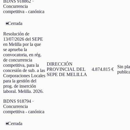
BDNS
918862
·
Concurrencia
competitiva - canónica
Cerrada
Resolución de
13/07/2026 del SEPE
en Melilla por la que
se aprueba la
convocatoria, en rég.
de concurrencia
DIRECCIÓN
competitiva, para la
Sin pl
PROVINCIAL DEL
4.874.815 €
concesión de sub. a las
public
SEPE DE MELILLA
Corporaciones Locales
para la gestión del
prog. de inserción
laboral. Melilla. 2026.
BDNS
918794
·
Concurrencia
competitiva - canónica
Cerrada