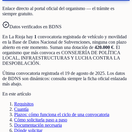
Enlace directo al portal oficial del organismo — el trámite es
siempre gratuito.
Datos verificados en BDNS
En
La Rioja
hay
1
convocatoria registrada
de
vehículo y movilidad
en la Base de Datos Nacional de Subvenciones
, ninguna con plazo
abierto en este momento
.
Suman una dotación de
420.000 €
.
El
organismo que más convoca es
CONSEJERÍA DE POLÍTICA
LOCAL, INFRAESTRUCTURAS Y LUCHA CONTRA LA
DESPOBLACIÓN
.
Última convocatoria registrada el
19 de agosto de 2025
. Los datos
de BDNS son dinámicos: consulta siempre la ficha oficial enlazada
más abajo.
En este artículo
Requisitos
Cuantía
Plazos: cómo funciona el ciclo de una convocatoria
Cómo solicitarla paso a paso
Documentación necesaria
Dónde solicitar