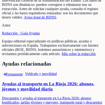
Intervención General de la Administración del Estado
.
Los datos de
BDNS son dinámicos: pueden corregirse o eliminarse tras su
extracción.
Antes de solicitar cualquier ayuda, consulta el registro
oficial y las bases reguladoras enlazadas: son los documentos que
tienen validez.
Aviso legal de BDNS
.
Autor
Redacción ·
Guía Ayudas
Equipo editorial especializado en políticas públicas, ayudas y
subvenciones en España. Trabajamos exclusivamente con fuentes
oficiales (BOE, BDNS, boletines autonómicos y ministerios) y
revisamos periódicamente cada artículo.
Más sobre la redacción
.
Ayudas relacionadas
Vehículo y movilidad
Permanente
Ayudas al transporte en La Rioja 2026: abonos,
jóvenes y movilidad diaria
Descuentos y ayudas al transporte en La Rioja 2026: abonos
bonificados, tarifas jóvenes y mayores, transporte rural y descuentos