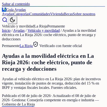
Saltar al contenido
Guía Ayudas
€
Ayudas
Categorías
Comunidades
Vivienda
Becas
Sobre nosotros
Vehículo y movilidad
La Rioja
Permanente
Inicio
/
Ayudas
/
Vehículo y movilidad
/
Ayudas a la movilidad
eléctrica en La Rioja 2026: coche eléctrico, punto de recarga y
deducciones
Permanente
La Rioja
Verificado con fuente oficial
Ayudas a la movilidad eléctrica en La
Rioja 2026: coche eléctrico, punto de
recarga y deducciones
Ayudas al vehículo eléctrico en La Rioja 2026: plan de incentivos
vigente, instalación de puntos de recarga, deducción del 15 % en
IRPF y ventajas fiscales locales. Fuentes oficiales.
Publicado el
08 de julio de 2026
· Actualizado el
08 de julio de
2026
· Gestiona:
Consejería competente en energía e industria —
Gobierno de La Rioja