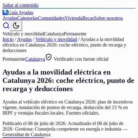
Saltar al contenido
Guía Ayudas
€
Ayudas
Categorías
Comunidades
Vivienda
Becas
Sobre nosotros
Vehículo y movilidad
Catalunya
Permanente
Inicio
/
Ayudas
/
Vehículo y movilidad
/
Ayudas a la movilidad
eléctrica en Catalunya 2026: coche eléctrico, punto de recarga y
deducciones
Permanente
Catalunya
Verificado con fuente oficial
Ayudas a la movilidad eléctrica en
Catalunya 2026: coche eléctrico, punto de
recarga y deducciones
Ayudas al vehículo eléctrico en Catalunya 2026: plan de incentivos
vigente, instalación de puntos de recarga, deducción del 15 % en
IRPF y ventajas fiscales locales. Fuentes oficiales.
Publicado el
08 de julio de 2026
· Actualizado el
08 de julio de
2026
· Gestiona:
Consejería competente en energía e industria —
Generalitat de Catalunya