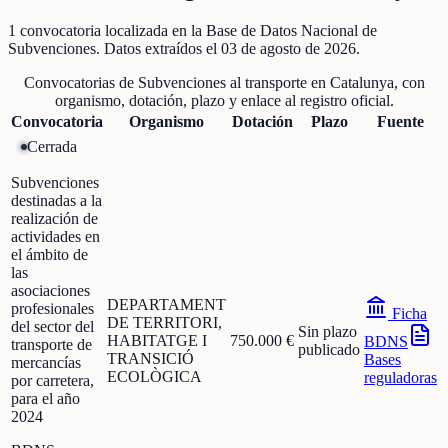
1
convocatoria localizada
en la Base de Datos Nacional de
Subvenciones
. Datos extraídos el
03 de agosto de 2026
.
Convocatorias de
Subvenciones al transporte
en
Catalunya
, con
organismo, dotación, plazo y enlace al registro oficial.
Convocatoria
Organismo
Dotación
Plazo
Fuente
Cerrada
Subvenciones
destinadas a la
realización de
actividades en
el ámbito de
las
asociaciones
DEPARTAMENT
profesionales
Ficha
DE TERRITORI,
del sector del
Sin plazo
HABITATGE I
750.000 €
BDNS
transporte de
publicado
TRANSICIÓ
Bases
mercancías
ECOLÒGICA
reguladoras
por carretera,
para el año
2024