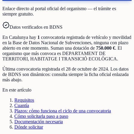
Enlace directo al portal oficial del organismo — el trámite es
siempre gratuito.
Datos verificados en BDNS
En
Catalunya
hay
1
convocatoria registrada
de
vehículo y movilidad
en la Base de Datos Nacional de Subvenciones
, ninguna con plazo
abierto en este momento
.
Suman una dotación de
750.000 €
.
El
organismo que más convoca es
DEPARTAMENT DE
TERRITORI, HABITATGE I TRANSICIÓ ECOLÒGICA
.
Última convocatoria registrada el
28 de octubre de 2024
. Los datos
de BDNS son dinámicos: consulta siempre la ficha oficial enlazada
más abajo.
En este artículo
Requisitos
Cuantía
Plazos: cómo funciona el ciclo de una convocatoria
Cómo solicitarla paso a paso
Documentación necesaria
Dónde solicitar