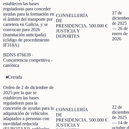
establecen las bases
reguladoras para conceder
27 de
ayudas para la formación en
CONSELLERÍA
diciembr
el ámbito del transporte por
DE
de 2025
carretera en Galicia, y se
PRESIDENCIA,
500.000 €
—
26 de
convocan para 2026
JUSTICIA Y
enero de
(tramitación anticipada)
DEPORTES
2026
(código de procedimiento
IF318A)
BDNS
876639
·
Concurrencia competitiva -
canónica
Cerrada
Orden de 2 de diciembre de
2025 por la que se
establecen las bases
reguladoras para la
22 de
concesión de ayudas para la
CONSELLERÍA
diciembr
adquisición de vehículos
DE
de 2025
adaptados a personas con
PRESIDENCIA,
500.000 €
—
14 de
movilidad reducida
JUSTICIA Y
octubre 
(EUROTAXI), vehículos