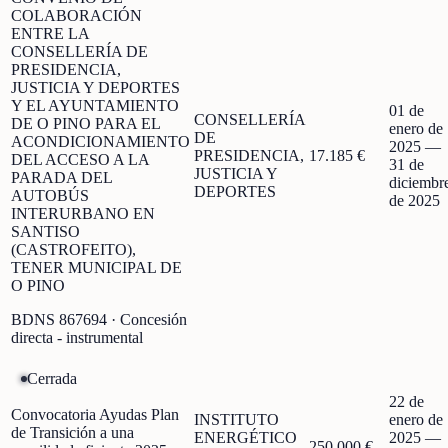
COLABORACIÓN
ENTRE LA
CONSELLERÍA DE
PRESIDENCIA,
JUSTICIA Y DEPORTES
Y EL AYUNTAMIENTO
01 de
CONSELLERÍA
DE O PINO PARA EL
enero de
DE
ACONDICIONAMIENTO
2025
—
PRESIDENCIA,
17.185 €
DEL ACCESO A LA
31 de
JUSTICIA Y
PARADA DEL
diciembr
DEPORTES
AUTOBÚS
de 2025
INTERURBANO EN
SANTISO
(CASTROFEITO),
TENER MUNICIPAL DE
O PINO
BDNS
867694
· Concesión
directa - instrumental
Cerrada
22 de
Convocatoria Ayudas Plan
INSTITUTO
enero de
de Transición a una
ENERGÉTICO
2025
—
250.000 €