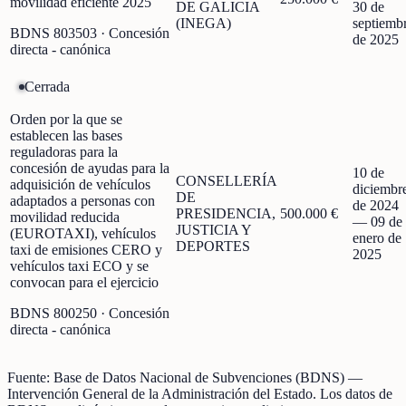
movilidad eficiente 2025
DE GALICIA
30 de
(INEGA)
septiemb
BDNS
803503
· Concesión
de 2025
directa - canónica
Cerrada
Orden por la que se
establecen las bases
reguladoras para la
concesión de ayudas para la
10 de
CONSELLERÍA
adquisición de vehículos
diciembr
DE
adaptados a personas con
de 2024
PRESIDENCIA,
500.000 €
movilidad reducida
—
09 de
JUSTICIA Y
(EUROTAXI), vehículos
enero de
DEPORTES
taxi de emisiones CERO y
2025
vehículos taxi ECO y se
convocan para el ejercicio
BDNS
800250
· Concesión
directa - canónica
Fuente:
Base de Datos Nacional de Subvenciones (BDNS)
—
Intervención General de la Administración del Estado
.
Los datos de