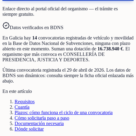
Enlace directo al portal oficial del organismo — el trámite es
siempre gratuito.
Datos verificados en BDNS
En
Galicia
hay
14
convocatorias registradas
de
vehículo y movilidad
en la Base de Datos Nacional de Subvenciones
, ninguna con plazo
abierto en este momento
.
Suman una dotación de
16.738.940 €
.
El
organismo que más convoca es
CONSELLERÍA DE
PRESIDENCIA, JUSTICIA Y DEPORTES
.
Última convocatoria registrada el
29 de abril de 2026
. Los datos de
BDNS son dinámicos: consulta siempre la ficha oficial enlazada más
abajo.
En este artículo
Requisitos
Cuantía
Plazos: cómo funciona el ciclo de una convocatoria
Cómo solicitarla paso a paso
Documentación necesaria
Dónde solicitar