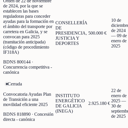
Orden de 22 de noviembre
de 2024, por la que se
establecen las bases
reguladoras para conceder
10 de
ayudas para la formación en
CONSELLERÍA
diciembr
el ámbito del transporte por
DE
de 2024
carretera en Galicia, y se
PRESIDENCIA,
500.000 €
—
09 de
convocan para 2025
JUSTICIA Y
enero de
(tramitación anticipada)
DEPORTES
2025
(código de procedimiento
IF318A)
BDNS
800144
·
Concurrencia competitiva -
canónica
Cerrada
22 de
Convocatoria Ayudas Plan
INSTITUTO
enero de
de Transición a una
ENERGÉTICO
2025
—
2.925.180 €
movilidad eficiente 2025
DE GALICIA
30 de
(INEGA)
septiemb
BDNS
818890
· Concesión
de 2025
directa - canónica