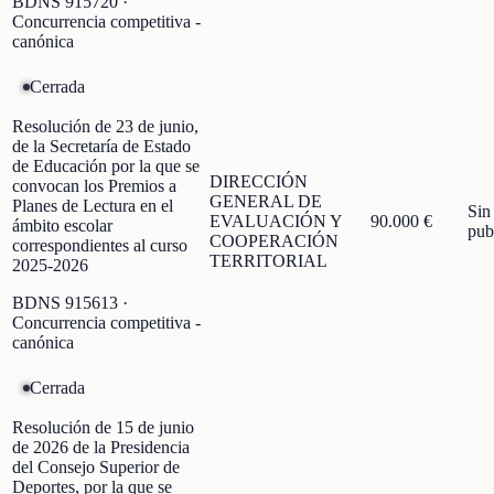
BDNS
915720
·
Concurrencia competitiva -
canónica
Cerrada
Resolución de 23 de junio,
de la Secretaría de Estado
de Educación por la que se
DIRECCIÓN
convocan los Premios a
GENERAL DE
Planes de Lectura en el
Sin
EVALUACIÓN Y
90.000 €
ámbito escolar
pub
COOPERACIÓN
correspondientes al curso
TERRITORIAL
2025-2026
BDNS
915613
·
Concurrencia competitiva -
canónica
Cerrada
Resolución de 15 de junio
de 2026 de la Presidencia
del Consejo Superior de
Deportes, por la que se