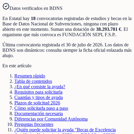
Datos verificados en BDNS
En
Estatal
hay
18
convocatorias registradas
de
estudios y becas
en la
Base de Datos Nacional de Subvenciones
, ninguna con plazo
abierto en este momento
.
Suman una dotación de
38.293.781 €
.
El
organismo que más convoca es
FUNDACIÓN SEPI, F.S.P.
.
Última convocatoria registrada el
30 de julio de 2026
. Los datos de
BDNS son dinámicos: consulta siempre la ficha oficial enlazada más
abajo.
En este artículo
Resumen rápido
Tabla de contenidos
¿En qué consiste la ayuda?
Requisitos para solicitarla
Cuantías y tipos de ayuda
Plazos de solicitud 2026
Cómo solicitarla paso a paso
Documentación necesaria
Diferencias por Comunidad Autónoma
Preguntas frecuentes
¿Quién puede solicitar la ayuda "Becas de Excelencia