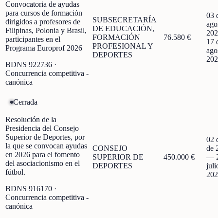
Convocatoria de ayudas
para cursos de formación
03 
SUBSECRETARÍA
dirigidos a profesores de
ago
DE EDUCACIÓN,
Filipinas, Polonia y Brasil,
202
FORMACIÓN
76.580 €
participantes en el
17 
PROFESIONAL Y
Programa Europrof 2026
ago
DEPORTES
202
BDNS
922736
·
Concurrencia competitiva -
canónica
Cerrada
Resolución de la
Presidencia del Consejo
Superior de Deportes, por
02 
la que se convocan ayudas
CONSEJO
de 
en 2026 para el fomento
SUPERIOR DE
450.000 €
—
del asociacionismo en el
DEPORTES
juli
fútbol.
202
BDNS
916170
·
Concurrencia competitiva -
canónica