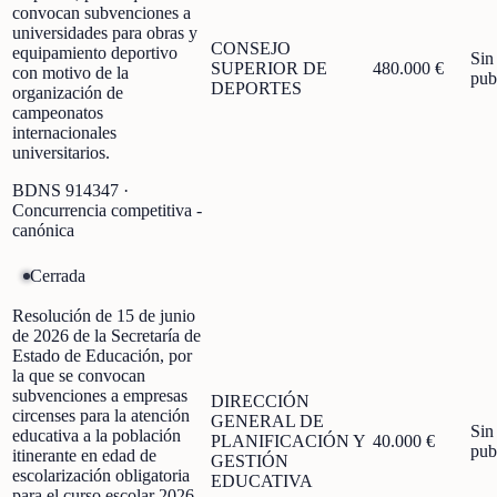
convocan subvenciones a
universidades para obras y
CONSEJO
equipamiento deportivo
Sin
SUPERIOR DE
480.000 €
con motivo de la
pub
DEPORTES
organización de
campeonatos
internacionales
universitarios.
BDNS
914347
·
Concurrencia competitiva -
canónica
Cerrada
Resolución de 15 de junio
de 2026 de la Secretaría de
Estado de Educación, por
la que se convocan
subvenciones a empresas
DIRECCIÓN
circenses para la atención
GENERAL DE
Sin
educativa a la población
PLANIFICACIÓN Y
40.000 €
pub
itinerante en edad de
GESTIÓN
escolarización obligatoria
EDUCATIVA
para el curso escolar 2026-