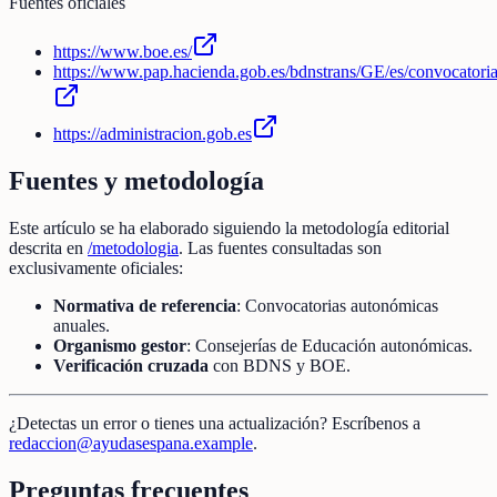
Fuentes oficiales
https://www.boe.es/
https://www.pap.hacienda.gob.es/bdnstrans/GE/es/convocatori
https://administracion.gob.es
Fuentes y metodología
Este artículo se ha elaborado siguiendo la metodología editorial
descrita en
/metodologia
. Las fuentes consultadas son
exclusivamente oficiales:
Normativa de referencia
: Convocatorias autonómicas
anuales.
Organismo gestor
: Consejerías de Educación autonómicas.
Verificación cruzada
con BDNS y BOE.
¿Detectas un error o tienes una actualización? Escríbenos a
redaccion@ayudasespana.example
.
Preguntas frecuentes