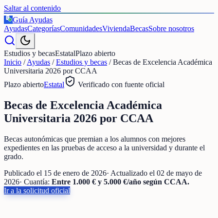
Saltar al contenido
Guía Ayudas
€
Ayudas
Categorías
Comunidades
Vivienda
Becas
Sobre nosotros
Estudios y becas
Estatal
Plazo abierto
Inicio
/
Ayudas
/
Estudios y becas
/
Becas de Excelencia Académica
Universitaria 2026 por CCAA
Plazo abierto
Estatal
Verificado con fuente oficial
Becas de Excelencia Académica
Universitaria 2026 por CCAA
Becas autonómicas que premian a los alumnos con mejores
expedientes en las pruebas de acceso a la universidad y durante el
grado.
Publicado el
15 de enero de 2026
· Actualizado el
02 de mayo de
2026
· Cuantía:
Entre 1.000 € y 5.000 €/año según CCAA.
Ir a la solicitud oficial