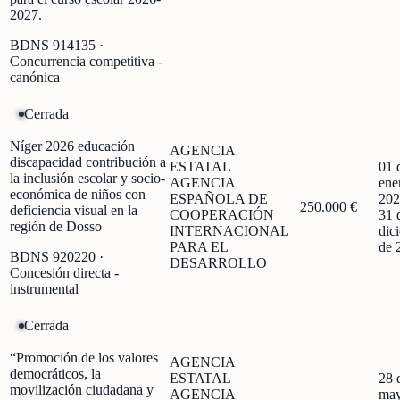
2027.
BDNS
914135
·
Concurrencia competitiva -
canónica
Cerrada
Níger 2026 educación
AGENCIA
discapacidad contribución a
ESTATAL
01 
la inclusión escolar y socio-
AGENCIA
ene
económica de niños con
ESPAÑOLA DE
202
250.000 €
deficiencia visual en la
COOPERACIÓN
31 
región de Dosso
INTERNACIONAL
dic
PARA EL
de 
BDNS
920220
·
DESARROLLO
Concesión directa -
instrumental
Cerrada
“Promoción de los valores
AGENCIA
democráticos, la
ESTATAL
28 
movilización ciudadana y
AGENCIA
may