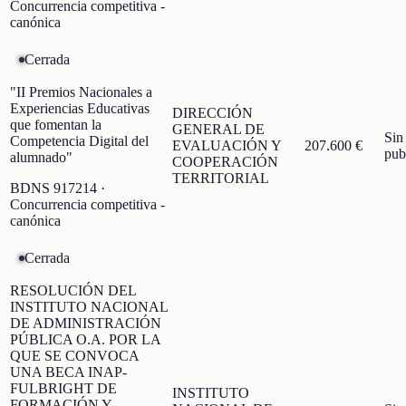
Concurrencia competitiva -
canónica
Cerrada
"II Premios Nacionales a
Experiencias Educativas
DIRECCIÓN
que fomentan la
GENERAL DE
Sin
Competencia Digital del
EVALUACIÓN Y
207.600 €
pub
alumnado"
COOPERACIÓN
TERRITORIAL
BDNS
917214
·
Concurrencia competitiva -
canónica
Cerrada
RESOLUCIÓN DEL
INSTITUTO NACIONAL
DE ADMINISTRACIÓN
PÚBLICA O.A. POR LA
QUE SE CONVOCA
UNA BECA INAP-
FULBRIGHT DE
INSTITUTO
FORMACIÓN Y