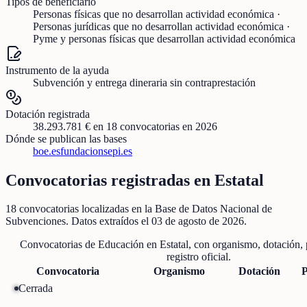
Tipos de beneficiario
Personas físicas que no desarrollan actividad económica ·
Personas jurídicas que no desarrollan actividad económica ·
Pyme y personas físicas que desarrollan actividad económica
Instrumento de la ayuda
Subvención y entrega dineraria sin contraprestación
Dotación registrada
38.293.781 €
en
18
convocatorias
en 2026
Dónde se publican las bases
boe.es
fundacionsepi.es
Convocatorias registradas en
Estatal
18
convocatorias localizadas
en la Base de Datos Nacional de
Subvenciones
. Datos extraídos el
03 de agosto de 2026
.
Convocatorias de
Educación
en
Estatal
, con organismo, dotación, 
registro oficial.
Convocatoria
Organismo
Dotación
P
Cerrada