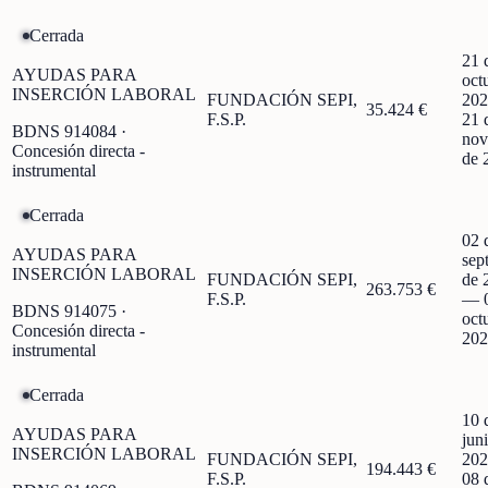
Cerrada
21 
AYUDAS PARA
oct
INSERCIÓN LABORAL
FUNDACIÓN SEPI,
202
35.424 €
F.S.P.
21 
BDNS
914084
·
nov
Concesión directa -
de 
instrumental
Cerrada
02 
AYUDAS PARA
sep
INSERCIÓN LABORAL
FUNDACIÓN SEPI,
de 
263.753 €
F.S.P.
—
BDNS
914075
·
oct
Concesión directa -
202
instrumental
Cerrada
10 
AYUDAS PARA
jun
INSERCIÓN LABORAL
FUNDACIÓN SEPI,
202
194.443 €
F.S.P.
08 