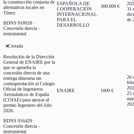
la construcción conjunta de
ESPAÑOLA DE
202
300.000 €
alternativas locales en
COOPERACIÓN
31 
Túnez
INTERNACIONAL
dic
PARA EL
de 
BDNS
918928
·
DESARROLLO
Concesión directa -
instrumental
Cerrada
Resolución de la Dirección
General de ENAIRE por la
que se aprueba la
concesión directa de una
26 
entrega dineraria sin
feb
contraprestación al Colegio
202
Oficial de Ingenieros
ENAIRE
1000 €
25 
Aeronáuticos de España
mar
(COIAE) para apoyar al
202
premio Ingeniero del Año
2026.
BDNS
916429
·
Concesión directa -
instrumental