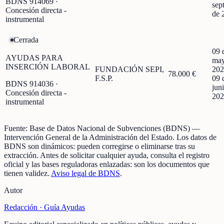
BDNS
914069
·
sep
Concesión directa -
de 
instrumental
Cerrada
09 
AYUDAS PARA
may
INSERCIÓN LABORAL
FUNDACIÓN SEPI,
202
78.000 €
F.S.P.
09 
BDNS
914036
·
jun
Concesión directa -
202
instrumental
Fuente:
Base de Datos Nacional de Subvenciones (BDNS)
—
Intervención General de la Administración del Estado
.
Los datos de
BDNS son dinámicos: pueden corregirse o eliminarse tras su
extracción.
Antes de solicitar cualquier ayuda, consulta el registro
oficial y las bases reguladoras enlazadas: son los documentos que
tienen validez.
Aviso legal de BDNS
.
Autor
Redacción ·
Guía Ayudas