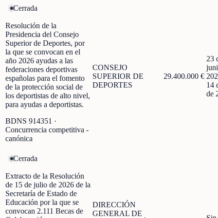
Cerrada
Resolución de la
Presidencia del Consejo
Superior de Deportes, por
la que se convocan en el
23 
año 2026 ayudas a las
CONSEJO
jun
federaciones deportivas
SUPERIOR DE
29.400.000 €
202
españolas para el fomento
DEPORTES
14 
de la protección social de
de 
los deportistas de alto nivel,
para ayudas a deportistas.
BDNS
914351
·
Concurrencia competitiva -
canónica
Cerrada
Extracto de la Resolución
de 15 de julio de 2026 de la
Secretaría de Estado de
Educación por la que se
DIRECCIÓN
convocan 2.111 Becas de
GENERAL DE
Sin