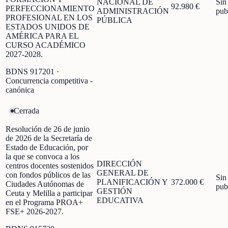
NACIONAL DE
Sin
92.980 €
PERFECCIONAMIENTO
ADMINISTRACIÓN
pub
PROFESIONAL EN LOS
PÚBLICA
ESTADOS UNIDOS DE
AMÉRICA PARA EL
CURSO ACADÉMICO
2027-2028.
BDNS
917201
·
Concurrencia competitiva -
canónica
Cerrada
Resolución de 26 de junio
de 2026 de la Secretaría de
Estado de Educación, por
la que se convoca a los
DIRECCIÓN
centros docentes sostenidos
GENERAL DE
con fondos públicos de las
Sin
PLANIFICACIÓN Y
372.000 €
Ciudades Autónomas de
pub
GESTIÓN
Ceuta y Melilla a participar
EDUCATIVA
en el Programa PROA+
FSE+ 2026-2027.