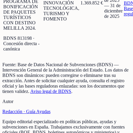
de 2025
PROGRAMA DE
INNOVACIÓN
1.369.852 €
BD
—
31 de
BONIFICACIÓN
TECNOLÓGICA,
Base
diciembre
DE PAQUETES
TURISMO Y
regu
de 2025
TURÍSTICOS
FOMENTO
CON DESTINO
MELILLA 2024.
BDNS
813198
·
Concesión directa -
canónica
Fuente:
Base de Datos Nacional de Subvenciones (BDNS)
—
Intervención General de la Administración del Estado
.
Los datos de
BDNS son dinámicos: pueden corregirse o eliminarse tras su
extracción.
Antes de solicitar cualquier ayuda, consulta el registro
oficial y las bases reguladoras enlazadas: son los documentos que
tienen validez.
Aviso legal de BDNS
.
Autor
Redacción ·
Guía Ayudas
Equipo editorial especializado en políticas públicas, ayudas y
subvenciones en España. Trabajamos exclusivamente con fuentes
oficiales (BOE, BDNS, boletines autonómicos y ministerios) y