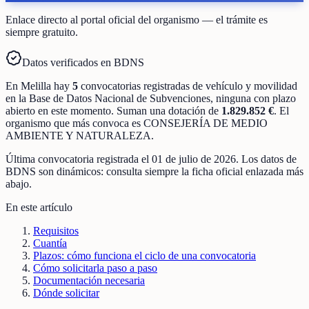
Enlace directo al portal oficial del organismo — el trámite es
siempre gratuito.
Datos verificados en BDNS
En
Melilla
hay
5
convocatorias registradas
de
vehículo y movilidad
en la Base de Datos Nacional de Subvenciones
, ninguna con plazo
abierto en este momento
.
Suman una dotación de
1.829.852 €
.
El
organismo que más convoca es
CONSEJERÍA DE MEDIO
AMBIENTE Y NATURALEZA
.
Última convocatoria registrada el
01 de julio de 2026
. Los datos de
BDNS son dinámicos: consulta siempre la ficha oficial enlazada más
abajo.
En este artículo
Requisitos
Cuantía
Plazos: cómo funciona el ciclo de una convocatoria
Cómo solicitarla paso a paso
Documentación necesaria
Dónde solicitar