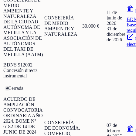
MEDIO
AMBIENTE Y
11 de
NATURALEZA
CONSEJERÍA
junio de
BD
DE LA CIUDAD
DE MEDIO
2026
—
Base
30.000 €
AUTÓNOMA DE
AMBIENTE Y
31 de
regu
MELILLA Y LA
NATURALEZA
diciembre
ASOCIACIÓN DE
de 2026
AUTÓNOMOS
elect
DEL TAXI DE
MELILLA (AATM)
BDNS
912002
·
Concesión directa -
instrumental
Cerrada
ACUERDO DE
AMPLIACIÓN
CONVOCATORIA
ORDINARIA AÑO
2024, BOME Nº
CONSEJERÍA
07 de
6182 DE 14 DE
DE ECONOMÍA,
febrero
JUNIO DE 2024.
COMERCIO,