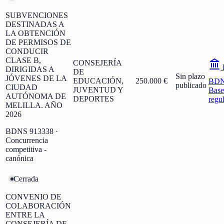
SUBVENCIONES
DESTINADAS A
LA OBTENCIÓN
DE PERMISOS DE
CONDUCIR
CLASE B,
CONSEJERÍA
DIRIGIDAS A
DE
Sin plazo
JÓVENES DE LA
EDUCACIÓN,
250.000 €
BD
publicado
CIUDAD
JUVENTUD Y
Base
AUTÓNOMA DE
DEPORTES
regu
MELILLA. AÑO
2026
BDNS
913338
·
Concurrencia
competitiva -
canónica
Cerrada
CONVENIO DE
COLABORACIÓN
ENTRE LA
CONSEJERÍA DE