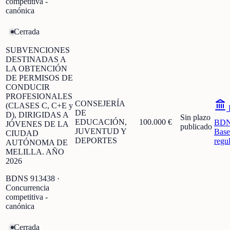
competitiva -
canónica
Cerrada
SUBVENCIONES
DESTINADAS A
LA OBTENCIÓN
DE PERMISOS DE
CONDUCIR
PROFESIONALES
CONSEJERÍA
(CLASES C, C+E y
DE
D), DIRIGIDAS A
Sin plazo
EDUCACIÓN,
100.000 €
BD
JÓVENES DE LA
publicado
JUVENTUD Y
Base
CIUDAD
DEPORTES
regu
AUTÓNOMA DE
MELILLA. AÑO
2026
BDNS
913438
·
Concurrencia
competitiva -
canónica
Cerrada