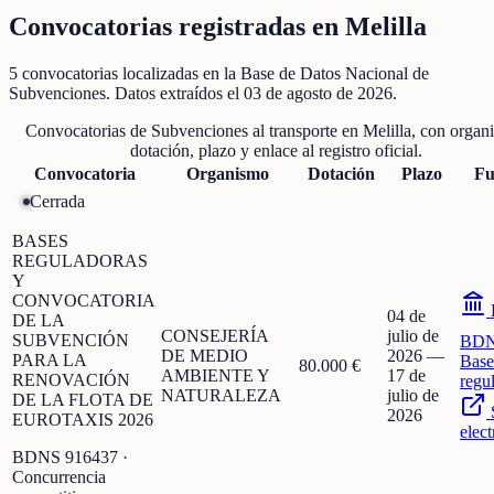
Convocatorias registradas en
Melilla
5
convocatorias localizadas
en la Base de Datos Nacional de
Subvenciones
. Datos extraídos el
03 de agosto de 2026
.
Convocatorias de
Subvenciones al transporte
en
Melilla
, con organ
dotación, plazo y enlace al registro oficial.
Convocatoria
Organismo
Dotación
Plazo
Fu
Cerrada
BASES
REGULADORAS
Y
CONVOCATORIA
04 de
DE LA
CONSEJERÍA
julio de
SUBVENCIÓN
BD
DE MEDIO
2026
—
PARA LA
Base
80.000 €
AMBIENTE Y
17 de
RENOVACIÓN
regu
NATURALEZA
julio de
DE LA FLOTA DE
2026
EUROTAXIS 2026
elect
BDNS
916437
·
Concurrencia