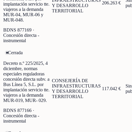
INFRAESTRUCTURAS
Sin
206.263 €
implantación servicio tte.
Y DESARROLLO
pub
viajeros a la demanda
TERRITORIAL
MUR-04, MUR-06 y
MUR-048.
BDNS
877169
·
Concesión directa -
instrumental
Cerrada
Decreto n.º 225/2025, 4
diciembre, normas
especiales reguladoras
concesión directa subv. a
CONSEJERÍA DE
Bus Línea 5, S.L. por
INFRAESTRUCTURAS
Sin
117.042 €
implantación servicio tte.
Y DESARROLLO
pub
viajeros a la demanda
TERRITORIAL
MUR-019, MUR- 029.
BDNS
877166
·
Concesión directa -
instrumental