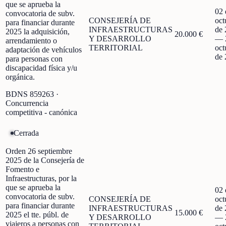
que se aprueba la
02 
convocatoria de subv.
CONSEJERÍA DE
oct
para financiar durante
INFRAESTRUCTURAS
de 
2025 la adquisición,
20.000 €
Y DESARROLLO
—
arrendamiento o
TERRITORIAL
oct
adaptación de vehículos
de 
para personas con
discapacidad física y/u
orgánica.
BDNS
859263
·
Concurrencia
competitiva - canónica
Cerrada
Orden 26 septiembre
2025 de la Consejería de
Fomento e
Infraestructuras, por la
que se aprueba la
02 
convocatoria de subv.
CONSEJERÍA DE
oct
para financiar durante
INFRAESTRUCTURAS
de 
15.000 €
2025 el tte. públ. de
Y DESARROLLO
—
viajeros a personas con