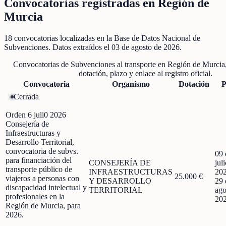
Convocatorias registradas en
Región de
Murcia
18
convocatorias localizadas
en la Base de Datos Nacional de
Subvenciones
. Datos extraídos el
03 de agosto de 2026
.
Convocatorias de
Subvenciones al transporte
en
Región de Murcia
dotación, plazo y enlace al registro oficial.
Convocatoria
Organismo
Dotación
P
Cerrada
Orden 6 juli0 2026
Consejería de
Infraestructuras y
Desarrollo Territorial,
convocatoria de subvs.
09 
para financiación del
CONSEJERÍA DE
jul
transporte público de
INFRAESTRUCTURAS
20
25.000 €
viajeros a personas con
Y DESARROLLO
29 
discapacidad intelectual y
TERRITORIAL
ago
profesionales en la
20
Región de Murcia, para
2026.