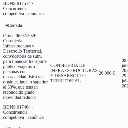
BDNS
917514
·
Concurrencia
competitiva - canónica
Cerrada
Orden 06/07/2026
Consejería
Infraestructuras y
Desarrollo Territorial,
convocatoria de subv.
09 
para financiar transporte
CONSEJERÍA DE
jul
público viajeros a
INFRAESTRUCTURAS
20
personas con
20.000 €
Y DESARROLLO
29 
discapacidad física y/u
TERRITORIAL
jul
orgánica igual o superior
20
al 33%, que tengan
reconocido grado
movilidad reducid
BDNS
917464
·
Concurrencia
competitiva - canónica