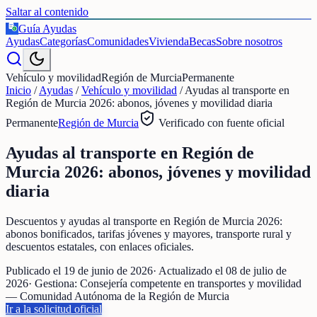
Saltar al contenido
Guía Ayudas
€
Ayudas
Categorías
Comunidades
Vivienda
Becas
Sobre nosotros
Vehículo y movilidad
Región de Murcia
Permanente
Inicio
/
Ayudas
/
Vehículo y movilidad
/
Ayudas al transporte en
Región de Murcia 2026: abonos, jóvenes y movilidad diaria
Permanente
Región de Murcia
Verificado con fuente oficial
Ayudas al transporte en Región de
Murcia 2026: abonos, jóvenes y movilidad
diaria
Descuentos y ayudas al transporte en Región de Murcia 2026:
abonos bonificados, tarifas jóvenes y mayores, transporte rural y
descuentos estatales, con enlaces oficiales.
Publicado el
19 de junio de 2026
· Actualizado el
08 de julio de
2026
· Gestiona:
Consejería competente en transportes y movilidad
— Comunidad Autónoma de la Región de Murcia
Ir a la solicitud oficial