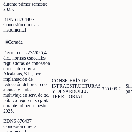
durante primer semestre
2025.
BDNS
876440
·
Concesión directa -
instrumental
Cerrada
Decreto n.º 223/2025,4
dic., normas especiales
reguladoras de concesión
directa de subv. a
Alcalabús, S.L., por
implantación de
CONSEJERÍA DE
reducción del precio de
INFRAESTRUCTURAS
Sin
355.009 €
abonos y títulos
Y DESARROLLO
pub
multiviaje en serv. de tte.
TERRITORIAL
público regular uso gral.
durante primer semestre
2025.
BDNS
876437
·
Concesión directa -
instrumental