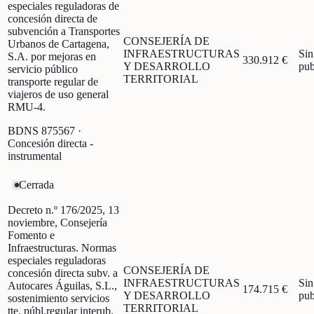
especiales reguladoras de
concesión directa de
subvención a Transportes
CONSEJERÍA DE
Urbanos de Cartagena,
INFRAESTRUCTURAS
Sin
S.A. por mejoras en
330.912 €
Y DESARROLLO
pub
servicio público
TERRITORIAL
transporte regular de
viajeros de uso general
RMU-4.
BDNS
875567
·
Concesión directa -
instrumental
Cerrada
Decreto n.º 176/2025, 13
noviembre, Consejería
Fomento e
Infraestructuras. Normas
especiales reguladoras
CONSEJERÍA DE
concesión directa subv. a
INFRAESTRUCTURAS
Sin
Autocares Águilas, S.L.,
174.715 €
Y DESARROLLO
pub
sostenimiento servicios
TERRITORIAL
tte. públ.regular interub.