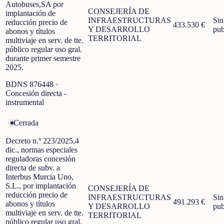
Autobuses,SA por
CONSEJERÍA DE
implantación de
INFRAESTRUCTURAS
Sin
reducción precio de
433.530 €
Y DESARROLLO
pub
abonos y títulos
TERRITORIAL
multiviaje en serv. de tte.
público regular uso gral.
durante primer semestre
2025.
BDNS
876448
·
Concesión directa -
instrumental
Cerrada
Decreto n.º 223/2025,4
dic., normas especiales
reguladoras concesión
directa de subv. a
Interbus Murcia Uno,
S.L., por implantación
CONSEJERÍA DE
reducción precio de
INFRAESTRUCTURAS
Sin
491.293 €
abonos y títulos
Y DESARROLLO
pub
multiviaje en serv. de tte.
TERRITORIAL
público regular uso gral.