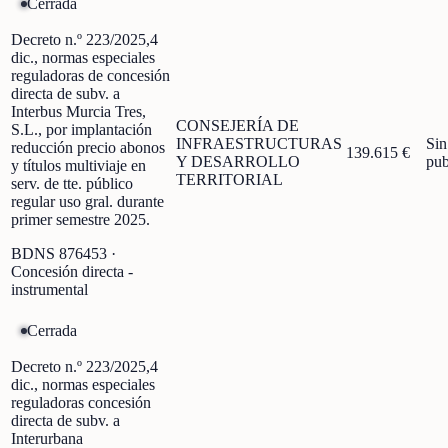
Cerrada
Decreto n.º 223/2025,4
dic., normas especiales
reguladoras de concesión
directa de subv. a
Interbus Murcia Tres,
CONSEJERÍA DE
S.L., por implantación
INFRAESTRUCTURAS
Sin
reducción precio abonos
139.615 €
Y DESARROLLO
pub
y títulos multiviaje en
TERRITORIAL
serv. de tte. público
regular uso gral. durante
primer semestre 2025.
BDNS
876453
·
Concesión directa -
instrumental
Cerrada
Decreto n.º 223/2025,4
dic., normas especiales
reguladoras concesión
directa de subv. a
Interurbana