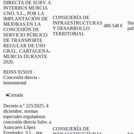
DIRECTA DE SUBV. A
INTERBUS MURCIA
UNO, S.L., POR LA
CONSEJERÍA DE
IMPLANTACIÓN DE
INFRAESTRUCTURAS
Sin
MEJORAS EN LA
480.548 €
Y DESARROLLO
pub
CONCESIÓN DE
TERRITORIAL
SERVICIO PÚBLICO
DE TRANSPORTE
REGULAR DE USO
GRAL. CARTAGENA-
MURCIA DURANTE
2026.
BDNS
915019
·
Concesión directa -
instrumental
Cerrada
Decreto n.º 225/2025, 4
diciembre, normas
especiales reguladoras
concesión directa Subv. a
Autocares López
CONSEJERÍA DE
Fernández, S.L.. por