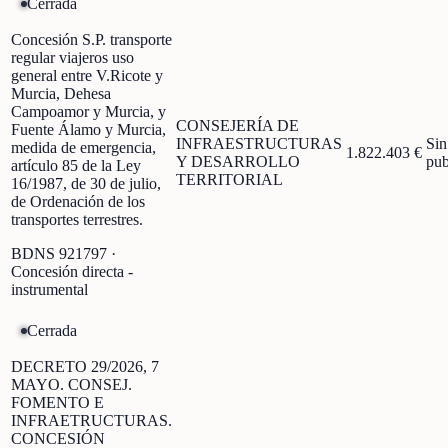
Cerrada
Concesión S.P. transporte
regular viajeros uso
general entre V.Ricote y
Murcia, Dehesa
Campoamor y Murcia, y
CONSEJERÍA DE
Fuente Álamo y Murcia,
INFRAESTRUCTURAS
Sin
medida de emergencia,
1.822.403 €
Y DESARROLLO
pub
artículo 85 de la Ley
TERRITORIAL
16/1987, de 30 de julio,
de Ordenación de los
transportes terrestres.
BDNS
921797
·
Concesión directa -
instrumental
Cerrada
DECRETO 29/2026, 7
MAYO. CONSEJ.
FOMENTO E
INFRAETRUCTURAS.
CONCESIÓN