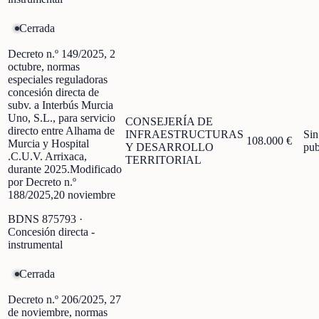
Cerrada
Decreto n.º 149/2025, 2
octubre, normas
especiales reguladoras
concesión directa de
subv. a Interbús Murcia
Uno, S.L., para servicio
CONSEJERÍA DE
directo entre Alhama de
INFRAESTRUCTURAS
Sin
108.000 €
Murcia y Hospital
Y DESARROLLO
pub
.C.U.V. Arrixaca,
TERRITORIAL
durante 2025.Modificado
por Decreto n.º
188/2025,20 noviembre
BDNS
875793
·
Concesión directa -
instrumental
Cerrada
Decreto n.º 206/2025, 27
de noviembre, normas