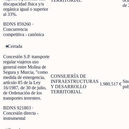
TERRITORIAL
oct
discapacidad física y/u
de 
orgánica igual o superior
al 33%.
BDNS
859260
·
Concurrencia
competitiva - canónica
Cerrada
Concesión S.P. transporte
regular viajeros uso
general entre Molina de
Segura y Murcia, ”como
CONSEJERÍA DE
medida de emergencia,
INFRAESTRUCTURAS
Sin
artículo 85 de la Ley
1.980.517 €
Y DESARROLLO
pub
16/1987, de 30 de julio,
TERRITORIAL
de Ordenación de los
transportes terrestres.
BDNS
921803
·
Concesión directa -
instrumental