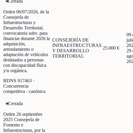
Cerrada
Orden 06/07/2026, de la
Consejería de
Infraestructuras y
Desarrollo Territorial,
convocatoria subv. para
09 
financiar durante 2026 la
CONSEJERÍA DE
jul
adquisición,
INFRAESTRUCTURAS
20
25.000 €
arrendamiento o
Y DESARROLLO
29 
adaptación de vehículos
TERRITORIAL
ago
destinados a personas
20
con discapacidad física
y/u orgánica.
BDNS
917463
·
Concurrencia
competitiva - canónica
Cerrada
Orden 26 septiembre
2025 Consejería de
Fomento e
Infraestructuras, por la