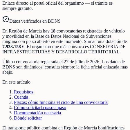
Enlace directo al portal oficial del organismo — el trámite es
siempre gratuito.
Datos verificados en BDNS
En
Región de Murcia
hay
18
convocatorias registradas
de
vehículo
y movilidad
en la Base de Datos Nacional de Subvenciones
,
ninguna con plazo abierto en este momento
.
Suman una dotación de
7.933.158 €
.
El organismo que más convoca es
CONSEJERÍA DE
INFRAESTRUCTURAS Y DESARROLLO TERRITORIAL
.
Última convocatoria registrada el
27 de julio de 2026
. Los datos de
BDNS son dinámicos: consulta siempre la ficha oficial enlazada más
abajo.
En este artículo
Requisitos
Cuantía
Plazos: cómo funciona el ciclo de una convocatoria
Cómo solicitarla paso a paso
Documentación necesaria
Dónde solicitar
El transporte público combina en Región de Murcia bonificaciones