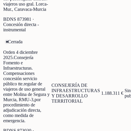
viajeros uso gral. Lorca-
Mur., Caravaca-Murcia
BDNS
873981
·
Concesión directa -
instrumental
Cerrada
Orden 4 diciembre
2025.Consejería
Fomento e
Infraestructuras.
Compensaciones
concesión servicio
público tte.regular de
CONSEJERÍA DE
viajeros de uso general
INFRAESTRUCTURAS
Sin
1.188.311 €
entre Molina de Segura y
Y DESARROLLO
pub
Murcia, RMU-3,por
TERRITORIAL
procedimiento de
adjudicación directa,
como medida de
emergencia.
BDNS
873030
·