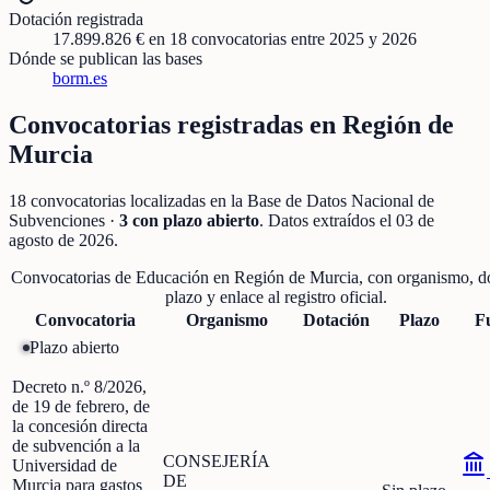
Dotación registrada
17.899.826 €
en
18
convocatorias
entre 2025 y 2026
Dónde se publican las bases
borm.es
Convocatorias registradas en
Región de
Murcia
18
convocatorias localizadas
en la Base de Datos Nacional de
Subvenciones
·
3
con plazo abierto
. Datos extraídos el
03 de
agosto de 2026
.
Convocatorias de
Educación
en
Región de Murcia
, con organismo, d
plazo y enlace al registro oficial.
Convocatoria
Organismo
Dotación
Plazo
F
Plazo abierto
Decreto n.º 8/2026,
de 19 de febrero, de
la concesión directa
de subvención a la
CONSEJERÍA
Universidad de
DE
Murcia para gastos