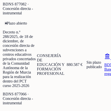
BDNS
877082
·
Concesión directa -
instrumental
Plazo abierto
Decreto n.º
288/2025, de 18 de
diciembre, de
concesión directa de
subvenciones a
centros educativos
CONSEJERÍA
privados concertados
DE
Sin plazo
de la Comunidad
EDUCACIÓN Y
880.587 €
BD
publicado
Autónoma de la
FORMACIÓN
Bas
Región de Murcia
PROFESIONAL
regu
para la realización
dentro del PCT
curso 2025-2026
BDNS
877066
·
Concesión directa -
instrumental