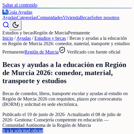
Saltar al contenido
Guía Ayudas
€
Ayudas
Categorías
Comunidades
Vivienda
Becas
Sobre nosotros
Estudios y becas
Región de Murcia
Permanente
Inicio
/
Ayudas
/
Estudios y becas
/
Becas y ayudas a la educación
en Región de Murcia 2026: comedor, material, transporte y estudios
Permanente
Región de Murcia
Verificado con fuente oficial
Becas y ayudas a la educación en Región
de Murcia 2026: comedor, material,
transporte y estudios
Becas de comedor, libros, transporte escolar y ayudas al estudio en
Región de Murcia 2026 con requisitos, plazos por convocatoria
(BORM) y solicitud en sede electrónica.
Publicado el
19 de junio de 2026
· Actualizado el
08 de julio de
2026
· Gestiona:
Consejería competente en educación —
Comunidad Autónoma de la Región de Murcia
Ir a la solicitud oficial