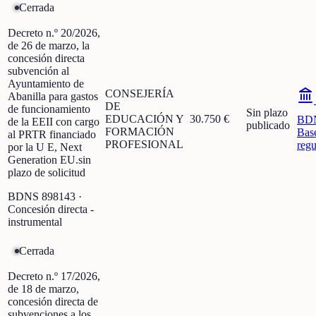
Cerrada
Decreto n.º 20/2026,
de 26 de marzo, la
concesión directa
subvención al
Ayuntamiento de
CONSEJERÍA
Abanilla para gastos
DE
de funcionamiento
Sin plazo
EDUCACIÓN Y
30.750 €
BD
de la EEII con cargo
publicado
FORMACIÓN
Bas
al PRTR financiado
PROFESIONAL
regu
por la U E, Next
Generation EU.sin
plazo de solicitud
BDNS
898143
·
Concesión directa -
instrumental
Cerrada
Decreto n.º 17/2026,
de 18 de marzo,
concesión directa de
subvenciones a los