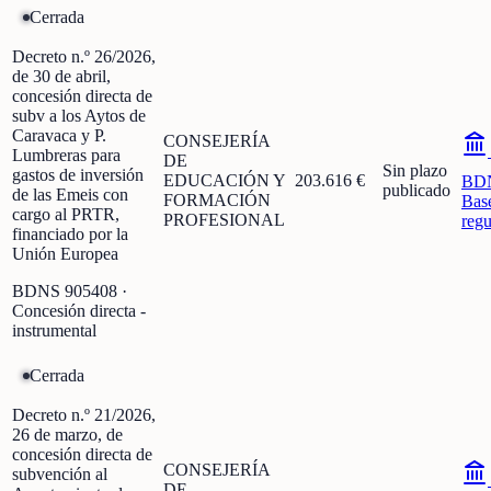
Cerrada
Decreto n.º 26/2026,
de 30 de abril,
concesión directa de
subv a los Aytos de
Caravaca y P.
CONSEJERÍA
Lumbreras para
DE
Sin plazo
gastos de inversión
EDUCACIÓN Y
203.616 €
BD
publicado
de las Emeis con
FORMACIÓN
Bas
cargo al PRTR,
PROFESIONAL
regu
financiado por la
Unión Europea
BDNS
905408
·
Concesión directa -
instrumental
Cerrada
Decreto n.º 21/2026,
26 de marzo, de
concesión directa de
CONSEJERÍA
subvención al
DE