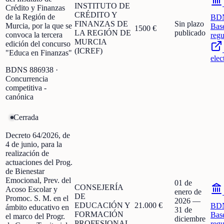
INSTITUTO DE
Crédito y Finanzas
CRÉDITO Y
de la Región de
BD
FINANZAS DE
Sin plazo
Murcia, por la que se
Bas
1500 €
LA REGIÓN DE
publicado
convoca la tercera
regu
MURCIA
edición del concurso
(ICREF)
"Educa en Finanzas"
elec
BDNS
886938
·
Concurrencia
competitiva -
canónica
Cerrada
Decreto 64/2026, de
4 de junio, para la
realización de
actuaciones del Prog.
de Bienestar
Emocional, Prev. del
01 de
CONSEJERÍA
Acoso Escolar y
enero de
DE
Promoc. S. M. en el
2026
—
EDUCACIÓN Y
21.000 €
BD
ámbito educativo en
31 de
FORMACIÓN
Bas
el marco del Progr.
diciembre
PROFESIONAL
regu