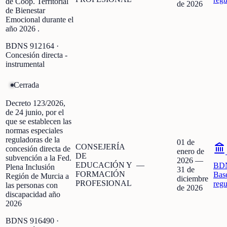
de Coop. Territorial
de 2026
de Bienestar
Emocional durante el
año 2026 .
BDNS
912164
·
Concesión directa -
instrumental
Cerrada
Decreto 123/2026,
de 24 junio, por el
que se establecen las
normas especiales
reguladoras de la
01 de
CONSEJERÍA
concesión directa de
enero de
DE
subvención a la Fed.
2026
—
EDUCACIÓN Y
—
BD
Plena Inclusión
31 de
FORMACIÓN
Bas
Región de Murcia a
diciembre
PROFESIONAL
regu
las personas con
de 2026
discapacidad año
2026
BDNS
916490
·