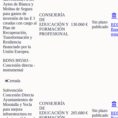
Aytos de Blanca y
Molina de Segura
para gastos de
CONSEJERÍA
inversión de las E I
DE
Sin plazo
creadas con cargo al
EDUCACIÓN Y
130.060 €
BD
publicado
Plan de
FORMACIÓN
Bas
Recuperación,
PROFESIONAL
regu
Transformación y
Resiliencia
financiado por la
Unión Europea.
BDNS
895503
·
Concesión directa -
instrumental
Cerrada
Subvención
Concesión Directa
Ayuntamientos de
CONSEJERÍA
Moratalla y Yecla
DE
para mejora
Sin plazo
EDUCACIÓN Y
205.680 €
BD
infraestructura en
publicado
FORMACIÓN
Bas