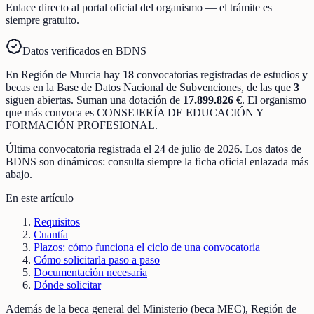
Enlace directo al portal oficial del organismo — el trámite es
siempre gratuito.
Datos verificados en BDNS
En
Región de Murcia
hay
18
convocatorias registradas
de
estudios y
becas
en la Base de Datos Nacional de Subvenciones
, de las que
3
siguen abiertas
.
Suman una dotación de
17.899.826 €
.
El organismo
que más convoca es
CONSEJERÍA DE EDUCACIÓN Y
FORMACIÓN PROFESIONAL
.
Última convocatoria registrada el
24 de julio de 2026
. Los datos de
BDNS son dinámicos: consulta siempre la ficha oficial enlazada más
abajo.
En este artículo
Requisitos
Cuantía
Plazos: cómo funciona el ciclo de una convocatoria
Cómo solicitarla paso a paso
Documentación necesaria
Dónde solicitar
Además de la beca general del Ministerio (beca MEC), Región de