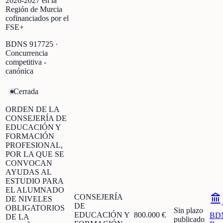
2026-2027 en la
Región de Murcia
cofinanciados por el
FSE+
BDNS
917725
·
Concurrencia
competitiva -
canónica
Cerrada
ORDEN DE LA
CONSEJERÍA DE
EDUCACIÓN Y
FORMACIÓN
PROFESIONAL,
POR LA QUE SE
CONVOCAN
AYUDAS AL
ESTUDIO PARA
EL ALUMNADO
CONSEJERÍA
DE NIVELES
DE
OBLIGATORIOS
Sin plazo
EDUCACIÓN Y
800.000 €
BD
DE LA
publicado