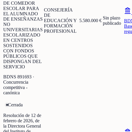
DE COMEDOR
ESCOLAR PARA
CONSEJERÍA
EL ALUMNADO
DE
Sin plazo
DE ENSEÑANZAS
EDUCACIÓN Y
5.580.000 €
BD
publicado
NO
FORMACIÓN
Bas
UNIVERSITARIAS
PROFESIONAL
regu
ESCOLARIZADO
EN CENTROS
SOSTENIDOS
CON FONDOS
PÚBLICOS QUE
DISPONGAN DEL
SERVICIO
BDNS
891693
·
Concurrencia
competitiva -
canónica
Cerrada
Resolución de 12 de
febrero de 2026, de
la Directora General
del Instituto de