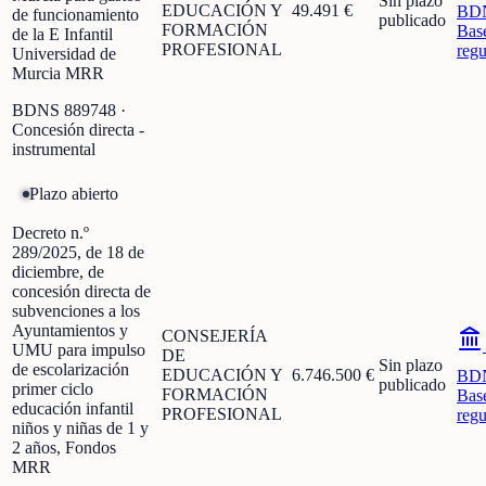
Sin plazo
EDUCACIÓN Y
49.491 €
BD
de funcionamiento
publicado
FORMACIÓN
Bas
de la E Infantil
PROFESIONAL
regu
Universidad de
Murcia MRR
BDNS
889748
·
Concesión directa -
instrumental
Plazo abierto
Decreto n.º
289/2025, de 18 de
diciembre, de
concesión directa de
subvenciones a los
Ayuntamientos y
CONSEJERÍA
UMU para impulso
DE
Sin plazo
de escolarización
EDUCACIÓN Y
6.746.500 €
BD
publicado
primer ciclo
FORMACIÓN
Bas
educación infantil
PROFESIONAL
regu
niños y niñas de 1 y
2 años, Fondos
MRR