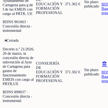
Ayuntamiento de
Sin plazo
EDUCACIÓN Y
371.302 €
BD
Cartagena para g de
publicado
FORMACIÓN
Bas
f de las EMEIS con
PROFESIONAL
regu
cargo al PRTR, UE
BDNS
901663
·
Concesión directa -
instrumental
Cerrada
Decreto n.º 21/2026,
26 de marzo, la
concesión directa de
subvención al Ayto
CONSEJERÍA
de Cartagena para
DE
Sin plazo
gastos de
EDUCACIÓN Y
371.302 €
BD
publicado
funcionamiento
FORMACIÓN
Bas
EMEIS con cargo al
PROFESIONAL
regu
PRTR,UE
BDNS
899037
·
Concesión directa -
instrumental