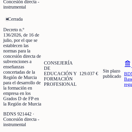
Concesión directa -
instrumental
Cerrada
Decreto n.º
136/2026, de 16 de
julio, por el que se
establecen las
normas para la
concesión directa de
subvenciones a
CONSEJERÍA
enseñanzas
DE
Sin plazo
concertadas de la
EDUCACIÓN Y
129.037 €
BD
publicado
Región de Murcia
FORMACIÓN
Bas
para el desarrollo de
PROFESIONAL
regu
la formación en
empresa en los
Grados D de FP en
la Región de Murcia
BDNS
921442
·
Concesión directa -
instrumental