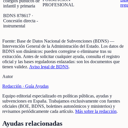
colegios públicos de
PROFESIONAL
regu
infantil y primaria
BDNS
878617
·
Concesión directa -
instrumental
Fuente:
Base de Datos Nacional de Subvenciones (BDNS)
—
Intervención General de la Administración del Estado
.
Los datos de
BDNS son dinámicos: pueden corregirse o eliminarse tras su
extracción.
Antes de solicitar cualquier ayuda, consulta el registro
oficial y las bases reguladoras enlazadas: son los documentos que
tienen validez.
Aviso legal de BDNS
.
Autor
Redacción ·
Guía Ayudas
Equipo editorial especializado en políticas públicas, ayudas y
subvenciones en España. Trabajamos exclusivamente con fuentes
oficiales (BOE, BDNS, boletines autonómicos y ministerios) y
revisamos periódicamente cada artículo.
Más sobre la redacción
.
Ayudas relacionadas