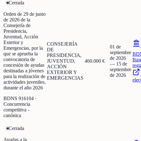
Cerrada
Orden de 29 de junio
de 2026 de la
Consejería de
Presidencia,
Juventud, Acción
Exterior y
CONSEJERÍA
01 de
Emergencias, por la
DE
septiembre
que se aprueba la
BD
PRESIDENCIA,
de 2026
convocatoria de
Bas
JUVENTUD,
460.000 €
—
15 de
concesión de ayudas
regu
ACCIÓN
septiembre
destinadas a jóvenes
EXTERIOR Y
de 2026
para la realización de
EMERGENCIAS
elec
actividades juveniles,
durante el año 2026
BDNS
916104
·
Concurrencia
competitiva -
canónica
Cerrada
Ayudas a la