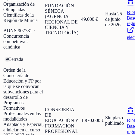
Organización de
FUNDACIÓN
Olimpiadas
SÉNECA
BD
Hasta 25
Científicas de la
(AGENCIA
Bas
49.000 €
de junio
Región de Murcia
REGIONAL DE
regu
de 2026
CIENCIA Y
BDNS
907781
·
TECNOLOGÍA)
Concurrencia
elec
competitiva -
canónica
Cerrada
Orden de la
Consejería de
Educación y FP por
la que se convocan
subvenciones para el
desarrollo de
Programas
Formativos
CONSEJERÍA
Profesionales en las
DE
Sin plazo
modalidades
EDUCACIÓN Y
1.870.000 €
BD
publicado
Adaptada y Especial,
FORMACIÓN
Bas
a iniciar en el curso
PROFESIONAL
regu