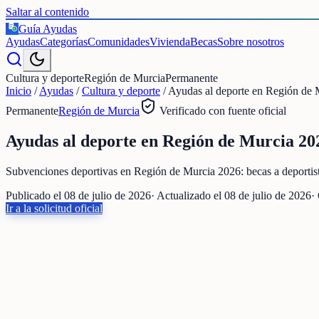
Saltar al contenido
Guía Ayudas
€
Ayudas
Categorías
Comunidades
Vivienda
Becas
Sobre nosotros
Cultura y deporte
Región de Murcia
Permanente
Inicio
/
Ayudas
/
Cultura y deporte
/
Ayudas al deporte en Región de M
Permanente
Región de Murcia
Verificado con fuente oficial
Ayudas al deporte en Región de Murcia 2026
Subvenciones deportivas en Región de Murcia 2026: becas a deportist
Publicado el
08 de julio de 2026
· Actualizado el
08 de julio de 2026
·
Ir a la solicitud oficial