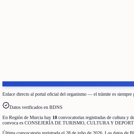
Enlace directo al portal oficial del organismo — el trámite es siempre 
Datos verificados en BDNS
En
Región de Murcia
hay
18
convocatorias registradas
de
cultura y d
convoca es
CONSEJERÍA DE TURISMO, CULTURA Y DEPORT
Última convocatoria registrada el
28 de julio de 2026
. Los datos de B