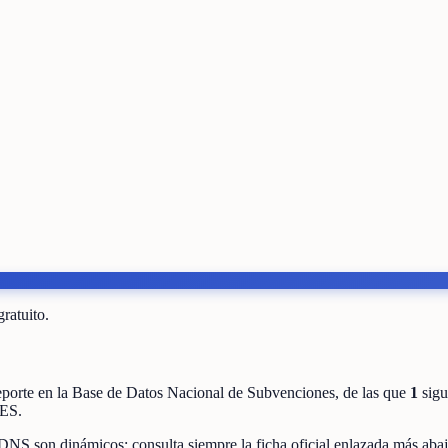
gratuito.
eporte
en la Base de Datos Nacional de Subvenciones
, de las que
1
sigu
ES
.
DNS son dinámicos: consulta siempre la ficha oficial enlazada más abaj