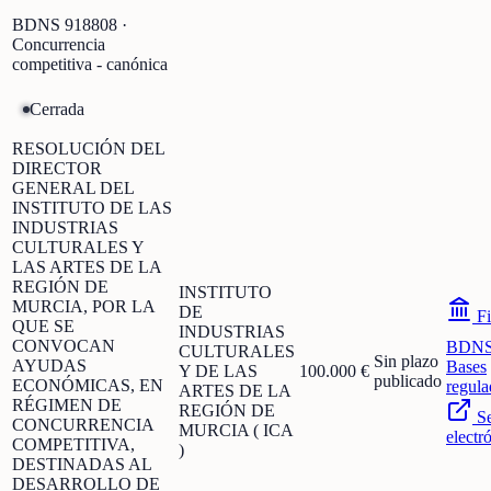
BDNS
918808
·
Concurrencia
competitiva - canónica
Cerrada
RESOLUCIÓN DEL
DIRECTOR
GENERAL DEL
INSTITUTO DE LAS
INDUSTRIAS
CULTURALES Y
LAS ARTES DE LA
REGIÓN DE
INSTITUTO
MURCIA, POR LA
DE
Fi
QUE SE
INDUSTRIAS
CONVOCAN
BDN
CULTURALES
Sin plazo
AYUDAS
Bases
Y DE LAS
100.000 €
publicado
ECONÓMICAS, EN
regula
ARTES DE LA
RÉGIMEN DE
REGIÓN DE
S
CONCURRENCIA
MURCIA ( ICA
electr
COMPETITIVA,
)
DESTINADAS AL
DESARROLLO DE