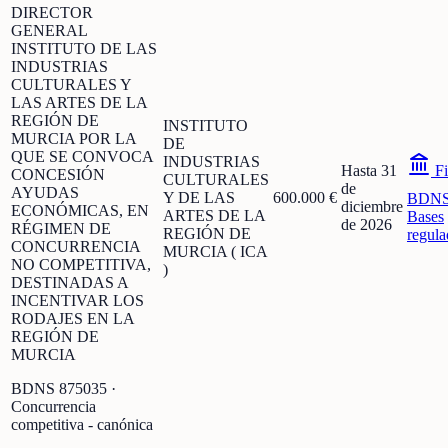
DIRECTOR
GENERAL
INSTITUTO DE LAS
INDUSTRIAS
CULTURALES Y
LAS ARTES DE LA
REGIÓN DE
INSTITUTO
MURCIA POR LA
DE
QUE SE CONVOCA
INDUSTRIAS
Hasta 31
Fi
CONCESIÓN
CULTURALES
de
AYUDAS
Y DE LAS
600.000 €
BDN
diciembre
ECONÓMICAS, EN
ARTES DE LA
Bases
de 2026
RÉGIMEN DE
REGIÓN DE
regula
CONCURRENCIA
MURCIA ( ICA
NO COMPETITIVA,
)
DESTINADAS A
INCENTIVAR LOS
RODAJES EN LA
REGIÓN DE
MURCIA
BDNS
875035
·
Concurrencia
competitiva - canónica