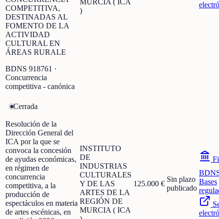
MURCIA ( ICA
electr
COMPETITIVA,
)
DESTINADAS AL
FOMENTO DE LA
ACTIVIDAD
CULTURAL EN
ÁREAS RURALE
BDNS
918761
·
Concurrencia
competitiva - canónica
Cerrada
Resolución de la
Dirección General del
ICA por la que se
INSTITUTO
convoca la concesión
DE
de ayudas económicas,
Fi
INDUSTRIAS
en régimen de
BDN
CULTURALES
concurrencia
Sin plazo
Bases
Y DE LAS
125.000 €
competitiva, a la
publicado
regula
ARTES DE LA
producción de
REGIÓN DE
espectáculos en materia
S
MURCIA ( ICA
de artes escénicas, en
electr
)