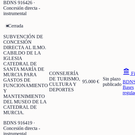
BDNS
916426
·
Concesión directa -
instrumental
Cerrada
SUBVENCIÓN DE
CONCESIÓN
DIRECTA AL ILMO.
CABILDO DE LA
IGLESIA
CATEDRAL DE
SANTA MARÍA DE
CONSEJERÍA
Fi
MURCIA PARA
DE TURISMO,
Sin plazo
GASTOS DE
95.000 €
BDN
CULTURA Y
publicado
FUNCIONAMIENTO
Bases
DEPORTES
Y
regula
MANTENIMIENTO
DEL MUSEO DE LA
CATEDRAL DE
MURCIA.
BDNS
916419
·
Concesión directa -
instrumental