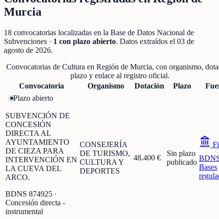
Murcia
18
convocatorias localizadas
en la Base de Datos Nacional de
Subvenciones
·
1
con plazo abierto
. Datos extraídos el
03 de
agosto de 2026
.
Convocatorias de
Cultura
en
Región de Murcia
, con organismo, dota
plazo y enlace al registro oficial.
Convocatoria
Organismo
Dotación
Plazo
Fue
Plazo abierto
SUBVENCIÓN DE
CONCESIÓN
DIRECTA AL
AYUNTAMIENTO
CONSEJERÍA
Fi
DE CIEZA PARA
DE TURISMO,
Sin plazo
48.400 €
BDN
INTERVENCIÓN EN
CULTURA Y
publicado
Bases
LA CUEVA DEL
DEPORTES
regula
ARCO.
BDNS
874925
·
Concesión directa -
instrumental