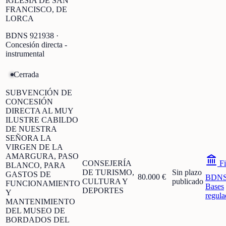
IGLESIA DE SAN
FRANCISCO, DE
LORCA
BDNS
921938
·
Concesión directa -
instrumental
Cerrada
SUBVENCIÓN DE
CONCESIÓN
DIRECTA AL MUY
ILUSTRE CABILDO
DE NUESTRA
SEÑORA LA
VIRGEN DE LA
AMARGURA, PASO
CONSEJERÍA
Fi
BLANCO, PARA
DE TURISMO,
Sin plazo
GASTOS DE
80.000 €
BDN
CULTURA Y
publicado
FUNCIONAMIENTO
Bases
DEPORTES
Y
regula
MANTENIMIENTO
DEL MUSEO DE
BORDADOS DEL