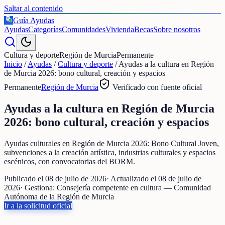
Saltar al contenido
Guía Ayudas
€
Ayudas
Categorías
Comunidades
Vivienda
Becas
Sobre nosotros
Cultura y deporte
Región de Murcia
Permanente
Inicio
/
Ayudas
/
Cultura y deporte
/
Ayudas a la cultura en Región
de Murcia 2026: bono cultural, creación y espacios
Permanente
Región de Murcia
Verificado con fuente oficial
Ayudas a la cultura en Región de Murcia
2026: bono cultural, creación y espacios
Ayudas culturales en Región de Murcia 2026: Bono Cultural Joven,
subvenciones a la creación artística, industrias culturales y espacios
escénicos, con convocatorias del BORM.
Publicado el
08 de julio de 2026
· Actualizado el
08 de julio de
2026
· Gestiona:
Consejería competente en cultura — Comunidad
Autónoma de la Región de Murcia
Ir a la solicitud oficial