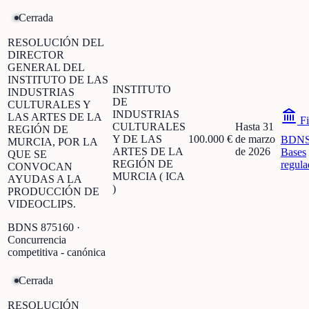
Cerrada
RESOLUCIÓN DEL
DIRECTOR
GENERAL DEL
INSTITUTO DE LAS
INSTITUTO
INDUSTRIAS
DE
CULTURALES Y
INDUSTRIAS
LAS ARTES DE LA
Fi
CULTURALES
Hasta 31
REGIÓN DE
Y DE LAS
100.000 €
de marzo
BDN
MURCIA, POR LA
ARTES DE LA
de 2026
Bases
QUE SE
REGIÓN DE
regula
CONVOCAN
MURCIA ( ICA
AYUDAS A LA
)
PRODUCCIÓN DE
VIDEOCLIPS.
BDNS
875160
·
Concurrencia
competitiva - canónica
Cerrada
RESOLUCIÓN