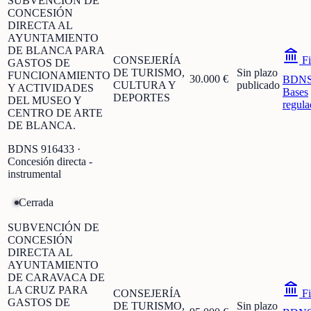
SUBVENCIÓN DE
CONCESIÓN
DIRECTA AL
AYUNTAMIENTO
DE BLANCA PARA
CONSEJERÍA
Fi
GASTOS DE
DE TURISMO,
Sin plazo
FUNCIONAMIENTO
30.000 €
BDN
CULTURA Y
publicado
Y ACTIVIDADES
Bases
DEPORTES
DEL MUSEO Y
regula
CENTRO DE ARTE
DE BLANCA.
BDNS
916433
·
Concesión directa -
instrumental
Cerrada
SUBVENCIÓN DE
CONCESIÓN
DIRECTA AL
AYUNTAMIENTO
DE CARAVACA DE
LA CRUZ PARA
CONSEJERÍA
Fi
GASTOS DE
DE TURISMO,
Sin plazo