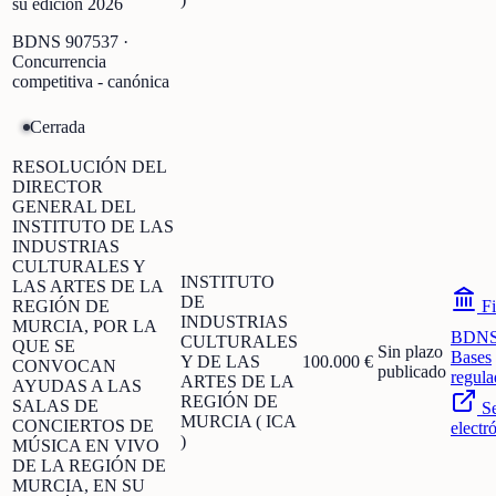
su edición 2026
BDNS
907537
·
Concurrencia
competitiva - canónica
Cerrada
RESOLUCIÓN DEL
DIRECTOR
GENERAL DEL
INSTITUTO DE LAS
INDUSTRIAS
CULTURALES Y
INSTITUTO
LAS ARTES DE LA
DE
REGIÓN DE
Fi
INDUSTRIAS
MURCIA, POR LA
BDN
CULTURALES
QUE SE
Sin plazo
Bases
Y DE LAS
100.000 €
CONVOCAN
publicado
regula
ARTES DE LA
AYUDAS A LAS
REGIÓN DE
SALAS DE
S
MURCIA ( ICA
CONCIERTOS DE
electr
)
MÚSICA EN VIVO
DE LA REGIÓN DE
MURCIA, EN SU