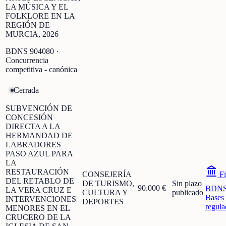
LA MÚSICA Y EL
FOLKLORE EN LA
REGIÓN DE
MURCIA, 2026
BDNS
904080
·
Concurrencia
competitiva - canónica
Cerrada
SUBVENCIÓN DE
CONCESIÓN
DIRECTA A LA
HERMANDAD DE
LABRADORES
PASO AZUL PARA
LA
RESTAURACIÓN
CONSEJERÍA
Fi
DEL RETABLO DE
DE TURISMO,
Sin plazo
90.000 €
BDN
LA VERA CRUZ E
CULTURA Y
publicado
Bases
INTERVENCIONES
DEPORTES
regula
MENORES EN EL
CRUCERO DE LA