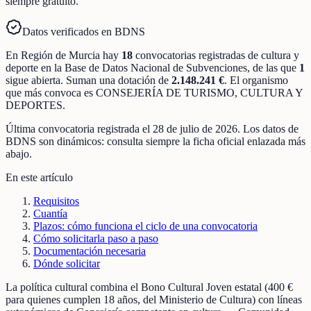
siempre gratuito.
Datos verificados en BDNS
En
Región de Murcia
hay
18
convocatorias registradas
de
cultura y
deporte
en la Base de Datos Nacional de Subvenciones
, de las que
1
sigue abierta
.
Suman una dotación de
2.148.241 €
.
El organismo
que más convoca es
CONSEJERÍA DE TURISMO, CULTURA Y
DEPORTES
.
Última convocatoria registrada el
28 de julio de 2026
. Los datos de
BDNS son dinámicos: consulta siempre la ficha oficial enlazada más
abajo.
En este artículo
Requisitos
Cuantía
Plazos: cómo funciona el ciclo de una convocatoria
Cómo solicitarla paso a paso
Documentación necesaria
Dónde solicitar
La política cultural combina el Bono Cultural Joven estatal (400 €
para quienes cumplen 18 años, del Ministerio de Cultura) con líneas