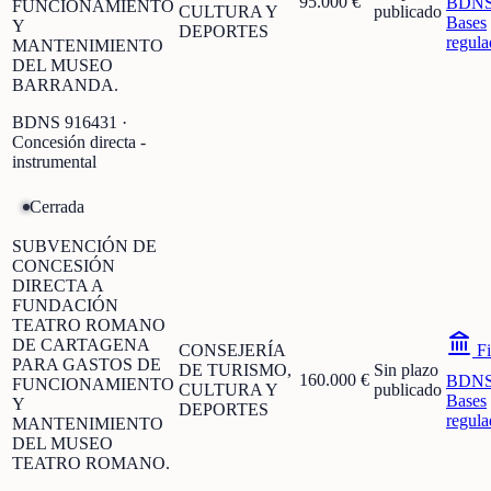
95.000 €
BDN
FUNCIONAMIENTO
CULTURA Y
publicado
Bases
Y
DEPORTES
regula
MANTENIMIENTO
DEL MUSEO
BARRANDA.
BDNS
916431
·
Concesión directa -
instrumental
Cerrada
SUBVENCIÓN DE
CONCESIÓN
DIRECTA A
FUNDACIÓN
TEATRO ROMANO
DE CARTAGENA
CONSEJERÍA
Fi
PARA GASTOS DE
DE TURISMO,
Sin plazo
160.000 €
BDN
FUNCIONAMIENTO
CULTURA Y
publicado
Bases
Y
DEPORTES
regula
MANTENIMIENTO
DEL MUSEO
TEATRO ROMANO.