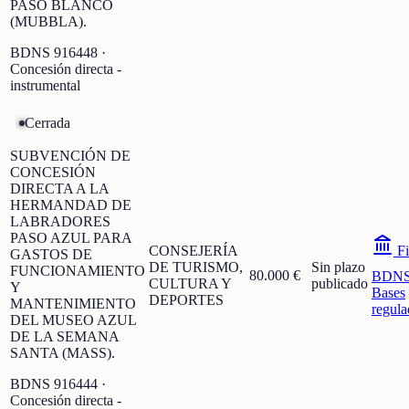
PASO BLANCO
(MUBBLA).
BDNS
916448
·
Concesión directa -
instrumental
Cerrada
SUBVENCIÓN DE
CONCESIÓN
DIRECTA A LA
HERMANDAD DE
LABRADORES
PASO AZUL PARA
CONSEJERÍA
Fi
GASTOS DE
DE TURISMO,
Sin plazo
FUNCIONAMIENTO
80.000 €
BDN
CULTURA Y
publicado
Y
Bases
DEPORTES
MANTENIMIENTO
regula
DEL MUSEO AZUL
DE LA SEMANA
SANTA (MASS).
BDNS
916444
·
Concesión directa -