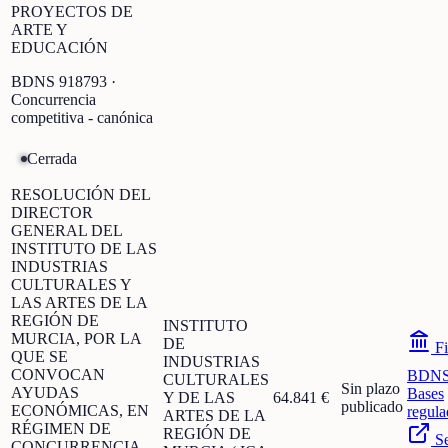
PROYECTOS DE
ARTE Y
EDUCACIÓN
BDNS
918793
·
Concurrencia
competitiva - canónica
Cerrada
RESOLUCIÓN DEL
DIRECTOR
GENERAL DEL
INSTITUTO DE LAS
INDUSTRIAS
CULTURALES Y
LAS ARTES DE LA
REGIÓN DE
INSTITUTO
MURCIA, POR LA
DE
Fi
QUE SE
INDUSTRIAS
CONVOCAN
BDN
CULTURALES
Sin plazo
AYUDAS
Bases
Y DE LAS
64.841 €
publicado
ECONÓMICAS, EN
regula
ARTES DE LA
RÉGIMEN DE
REGIÓN DE
S
CONCURRENCIA