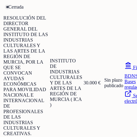
Cerrada
RESOLUCIÓN DEL
DIRECTOR
GENERAL DEL
INSTITUTO DE LAS
INDUSTRIAS
CULTURALES Y
LAS ARTES DE LA
REGIÓN DE
INSTITUTO
MURCIA, POR LA
DE
QUE SE
Fi
INDUSTRIAS
CONVOCAN
BDN
CULTURALES
AYUDAS
Sin plazo
Bases
Y DE LAS
30.000 €
ECONÓMICAS
publicado
regula
ARTES DE LA
PARA MOVILIDAD
REGIÓN DE
NACIONAL E
S
MURCIA ( ICA
INTERNACIONAL
electr
)
DE
PROFESIONALES
DE LAS
INDUSTRIAS
CULTURALES Y
CREATIVAS.