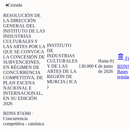
Cerrada
RESOLUCIÓN DE
LA DIRECCIÓN
GENERAL DEL
INSTITUTO DE LAS
INDUSTRIAS
CULTURALES Y
INSTITUTO
LAS ARTES POR LA
DE
QUE SE CONVOCA
INDUSTRIAS
LA CONCESIÓN DE
Fi
CULTURALES
Hasta 01
SUBVENCIONES,
Y DE LAS
130.000 €
de junio
BDN
EN RÉGIMEN DE
ARTES DE LA
de 2026
Bases
CONCURRENCIA
REGIÓN DE
regula
COMPETITIVA, DE
MURCIA ( ICA
PLAN ESCENA
)
NACIONAL E
INTERNACIONAL,
EN SU EDICIÓN
2026
BDNS
874360
·
Concurrencia
competitiva - canónica