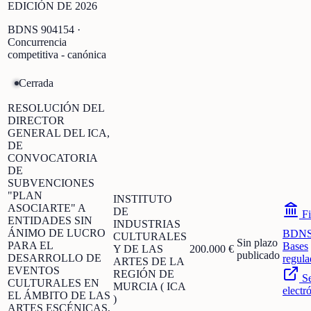
EDICIÓN DE 2026
BDNS
904154
·
Concurrencia
competitiva - canónica
Cerrada
RESOLUCIÓN DEL
DIRECTOR
GENERAL DEL ICA,
DE
CONVOCATORIA
DE
SUBVENCIONES
"PLAN
INSTITUTO
ASOCIARTE" A
DE
Fi
ENTIDADES SIN
INDUSTRIAS
ÁNIMO DE LUCRO
BDN
CULTURALES
Sin plazo
PARA EL
Bases
Y DE LAS
200.000 €
publicado
DESARROLLO DE
regula
ARTES DE LA
EVENTOS
REGIÓN DE
S
CULTURALES EN
MURCIA ( ICA
electr
EL ÁMBITO DE LAS
)
ARTES ESCÉNICAS,