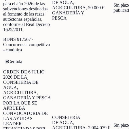
DE AGUA,
para el año 2026 de las
Sin plaz
AGRICULTURA,
50.000 €
subvenciones destinadas
publica
GANADERÍA Y
al fomento de las razas
PESCA
autóctonas españolas,
conforme al Real Decreto
1625/2011.
BDNS
917567
·
Concurrencia competitiva
- canónica
Cerrada
ORDEN DE 6 JULIO
2026 DE LA
CONSEJERÍA DE
AGUA,
AGRICULTURA,
GANADERÍA Y PESCA
POR LA QUE SE
APRUEBA
CONVOCATORIA DE
CONSEJERÍA
LAS AYUDAS
DE AGUA,
LEADER
Sin plaz
AGRICULTURA,
2.004.079 €
FINANCIADAS POR