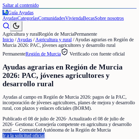
Saltar al contenido
Guía Ayudas
€
Ayudas
Categorías
Comunidades
Vivienda
Becas
Sobre nosotros
Agricultura y rural
Región de Murcia
Permanente
Inicio
/
Ayudas
/
Agricultura y rural
/
Ayudas agrarias en Región de
Murcia 2026: PAC, jóvenes agricultores y desarrollo rural
Permanente
Región de Murcia
Verificado con fuente oficial
Ayudas agrarias en Región de Murcia
2026: PAC, jóvenes agricultores y
desarrollo rural
Ayudas al campo en Región de Murcia 2026: pagos de la PAC,
incorporación de jóvenes agricultores, planes de mejora y desarrollo
rural, con plazos y enlaces oficiales (BORM).
Publicado el
08 de julio de 2026
· Actualizado el
08 de julio de
2026
· Gestiona:
Consejería competente en agricultura y desarrollo
rural — Comunidad Autónoma de la Región de Murcia
Ir a la solicitud oficial