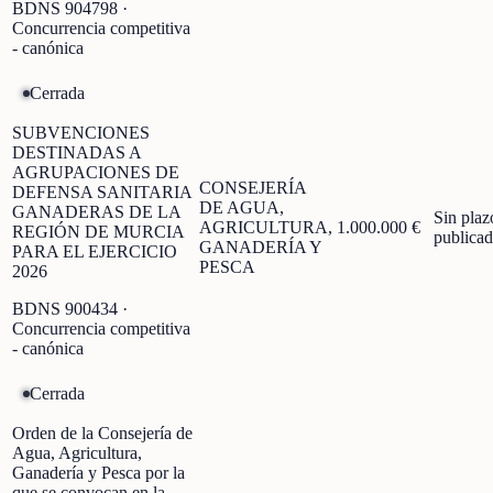
BDNS
904798
·
Concurrencia competitiva
- canónica
Cerrada
SUBVENCIONES
DESTINADAS A
AGRUPACIONES DE
CONSEJERÍA
DEFENSA SANITARIA
DE AGUA,
GANADERAS DE LA
Sin plaz
AGRICULTURA,
1.000.000 €
REGIÓN DE MURCIA
publica
GANADERÍA Y
PARA EL EJERCICIO
PESCA
2026
BDNS
900434
·
Concurrencia competitiva
- canónica
Cerrada
Orden de la Consejería de
Agua, Agricultura,
Ganadería y Pesca por la
que se convocan en la