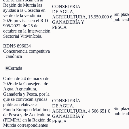
Región de Murcia las
CONSEJERÍA
ayudas a la Cosecha en
DE AGUA,
Sin plaz
verde de la vendimia
AGRICULTURA,
15.950.000 €
publica
2026 previstas en el R.D
GANADERÍA Y
905/2022, de 25 de
PESCA
octubre en la Intervención
Sectorial Vitivinícola.
BDNS
896034
·
Concurrencia competitiva
- canónica
Cerrada
Orden de 24 de marzo de
2026 de la Consejería de
Agua, Agricultura,
Ganadería y Pesca, por la
que se convocan ayudas
CONSEJERÍA
públicas relativas al
DE AGUA,
Sin plaz
Fondo Europeo Marítimo,
AGRICULTURA,
4.566.651 €
publica
de Pesca y de Acuicultura
GANADERÍA Y
(FEMPA) en la Región de
PESCA
Murcia correspondientes