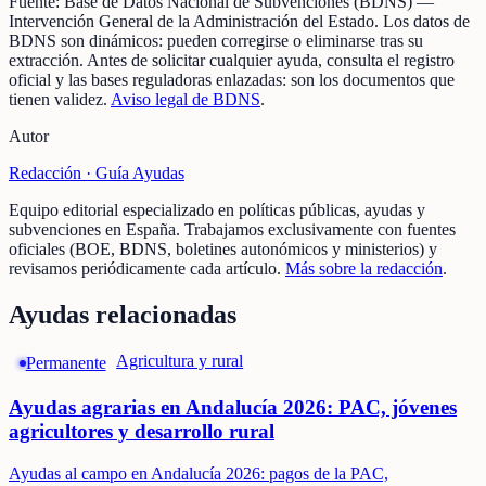
Fuente:
Base de Datos Nacional de Subvenciones (BDNS)
—
Intervención General de la Administración del Estado
.
Los datos de
BDNS son dinámicos: pueden corregirse o eliminarse tras su
extracción.
Antes de solicitar cualquier ayuda, consulta el registro
oficial y las bases reguladoras enlazadas: son los documentos que
tienen validez.
Aviso legal de BDNS
.
Autor
Redacción ·
Guía Ayudas
Equipo editorial especializado en políticas públicas, ayudas y
subvenciones en España. Trabajamos exclusivamente con fuentes
oficiales (BOE, BDNS, boletines autonómicos y ministerios) y
revisamos periódicamente cada artículo.
Más sobre la redacción
.
Ayudas relacionadas
Agricultura y rural
Permanente
Ayudas agrarias en Andalucía 2026: PAC, jóvenes
agricultores y desarrollo rural
Ayudas al campo en Andalucía 2026: pagos de la PAC,