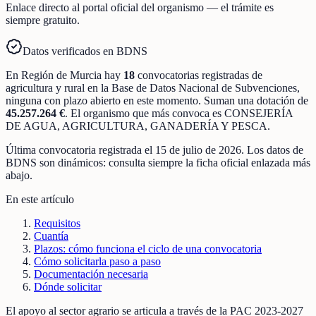
Enlace directo al portal oficial del organismo — el trámite es
siempre gratuito.
Datos verificados en BDNS
En
Región de Murcia
hay
18
convocatorias registradas
de
agricultura y rural
en la Base de Datos Nacional de Subvenciones
,
ninguna con plazo abierto en este momento
.
Suman una dotación de
45.257.264 €
.
El organismo que más convoca es
CONSEJERÍA
DE AGUA, AGRICULTURA, GANADERÍA Y PESCA
.
Última convocatoria registrada el
15 de julio de 2026
. Los datos de
BDNS son dinámicos: consulta siempre la ficha oficial enlazada más
abajo.
En este artículo
Requisitos
Cuantía
Plazos: cómo funciona el ciclo de una convocatoria
Cómo solicitarla paso a paso
Documentación necesaria
Dónde solicitar
El apoyo al sector agrario se articula a través de la PAC 2023-2027