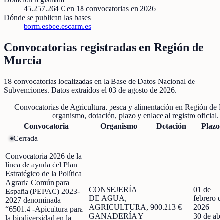
45.257.264 €
en
18
convocatorias
en 2026
Dónde se publican las bases
borm.es
boe.es
carm.es
Convocatorias registradas en
Región de
Murcia
18
convocatorias localizadas
en la Base de Datos Nacional de
Subvenciones
. Datos extraídos el
03 de agosto de 2026
.
Convocatorias de
Agricultura, pesca y alimentación
en
Región de 
organismo, dotación, plazo y enlace al registro oficial.
Convocatoria
Organismo
Dotación
Plazo
Cerrada
Convocatoria 2026 de la
línea de ayuda del Plan
Estratégico de la Política
Agraria Común para
CONSEJERÍA
01 de
España (PEPAC) 2023-
DE AGUA,
febrero 
2027 denominada
AGRICULTURA,
900.213 €
2026
—
“6501.4 -Apicultura para
GANADERÍA Y
30 de ab
la biodiversidad en la