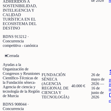
de 2026
r
ADHERIDOS A
SOSTENIBILIDAD,
INTELIGENCIA Y
CALIDAD
TURÍSTICA EN EL
ECOSISTEMA DEL
DESTINO
BDNS
913212
·
Concurrencia
competitiva - canónica
Cerrada
Ayudas a la
Organización de
Congresos y Reuniones
FUNDACIÓN
26 de
Científico-Técnicas de
SÉNECA
mayo de
la Fundación séneca-
(AGENCIA
2026
—
B
40.000 €
Agencia de ciencia y
REGIONAL DE
16 de
r
tecnología de la Región
CIENCIA Y
junio de
de Murcia
TECNOLOGÍA)
2026
e
BDNS
908044
·
Concurrencia