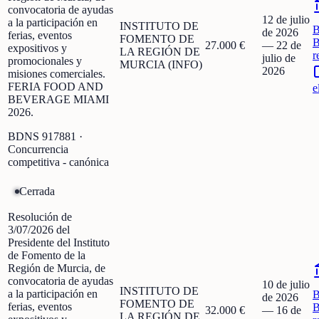
convocatoria de ayudas
12 de julio
a la participación en
INSTITUTO DE
de 2026
ferias, eventos
FOMENTO DE
B
27.000 €
—
22 de
expositivos y
LA REGIÓN DE
r
julio de
promocionales y
MURCIA (INFO)
2026
misiones comerciales.
FERIA FOOD AND
e
BEVERAGE MIAMI
2026.
BDNS
917881
·
Concurrencia
competitiva - canónica
Cerrada
Resolución de
3/07/2026 del
Presidente del Instituto
de Fomento de la
Región de Murcia, de
convocatoria de ayudas
10 de julio
INSTITUTO DE
a la participación en
de 2026
FOMENTO DE
ferias, eventos
B
32.000 €
—
16 de
LA REGIÓN DE