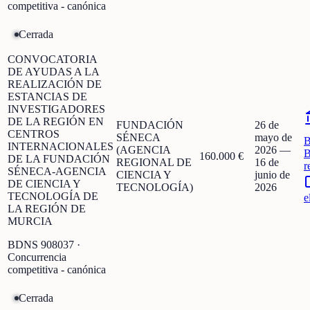
competitiva - canónica
Cerrada
CONVOCATORIA
DE AYUDAS A LA
REALIZACIÓN DE
ESTANCIAS DE
INVESTIGADORES
DE LA REGIÓN EN
FUNDACIÓN
26 de
CENTROS
SÉNECA
mayo de
INTERNACIONALES
(AGENCIA
2026
—
B
160.000 €
DE LA FUNDACIÓN
REGIONAL DE
16 de
r
SÉNECA-AGENCIA
CIENCIA Y
junio de
DE CIENCIA Y
TECNOLOGÍA)
2026
TECNOLOGÍA DE
e
LA REGIÓN DE
MURCIA
BDNS
908037
·
Concurrencia
competitiva - canónica
Cerrada