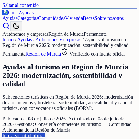
Saltar al contenido
Guía Ayudas
€
Ayudas
Categorías
Comunidades
Vivienda
Becas
Sobre nosotros
Autónomos y empresas
Región de Murcia
Permanente
Inicio
/
Ayudas
/
Autónomos y empresas
/
Ayudas al turismo en
Región de Murcia 2026: modernización, sostenibilidad y calidad
Permanente
Región de Murcia
Verificado con fuente oficial
Ayudas al turismo en Región de Murcia
2026: modernización, sostenibilidad y
calidad
Subvenciones turísticas en Región de Murcia 2026: modernización
de alojamientos y hostelería, sostenibilidad, accesibilidad y calidad
turística, con convocatorias oficiales (BORM).
Publicado el
08 de julio de 2026
· Actualizado el
08 de julio de
2026
· Gestiona:
Consejería competente en turismo — Comunidad
Autónoma de la Región de Murcia
Ir a la solicitud oficial