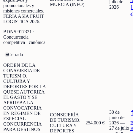
expositivos y
r
julio de
MURCIA (INFO)
promocionales y
2026
misiones comerciales.
e
FERIA ASIA FRUIT
LOGISTICA 2026.
BDNS
917321
·
Concurrencia
competitiva - canónica
Cerrada
ORDEN DE LA
CONSEJERÍA DE
TURISM O,
CULTURA Y
DEPORTES POR LA
QUESE AUTORIZA
EL GASTO Y SE
APRUEBA LA
CONVOCATORIA
30 de
EN RÉGIMEN DE
CONSEJERÍA
junio de
ESPECIAL
DE TURISMO,
254.000 €
2026
—
CONCURRENCIA
CULTURA Y
27 de julio
B
PARA DESTINOS
DEPORTES