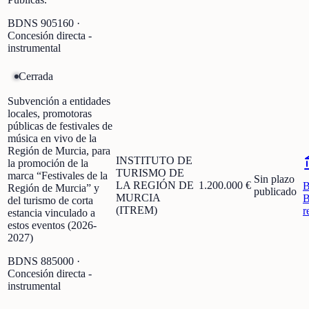
BDNS
905160
·
Concesión directa -
instrumental
Cerrada
Subvención a entidades
locales, promotoras
públicas de festivales de
música en vivo de la
Región de Murcia, para
INSTITUTO DE
la promoción de la
TURISMO DE
marca “Festivales de la
Sin plazo
LA REGIÓN DE
1.200.000 €
Región de Murcia” y
publicado
MURCIA
B
del turismo de corta
(ITREM)
r
estancia vinculado a
estos eventos (2026-
2027)
BDNS
885000
·
Concesión directa -
instrumental