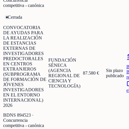
Concurrencia
competitiva - canónica
Cerrada
CONVOCATORIA
DE AYUDAS PARA
LA REALIZACIÓN
DE ESTANCIAS
EXTERNAS DE
INVESTIGADORES
PREDOCTORALES
FUNDACIÓN
EN CENTROS
SÉNECA
EXTRANJEROS
(AGENCIA
Sin plazo
B
87.580 €
(SUBPROGRAMA
REGIONAL DE
publicado
r
DE FORMACIÓN DE
CIENCIA Y
JÓVENES
TECNOLOGÍA)
INVESTIGADORES
e
EN EL ENTORNO
INTERNACIONAL)
2026
BDNS
894523
·
Concurrencia
competitiva - canónica