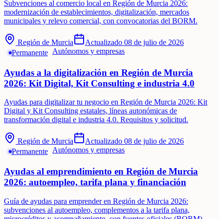
Subvenciones al comercio local en Región de Murcia 2026:
modernización de establecimientos, digitalización, mercados
municipales y relevo comercial, con convocatorias del BORM.
Región de Murcia
Actualizado
08 de julio de 2026
Autónomos y empresas
Permanente
Ayudas a la digitalización en Región de Murcia
2026: Kit Digital, Kit Consulting e industria 4.0
Ayudas para digitalizar tu negocio en Región de Murcia 2026: Kit
Digital y Kit Consulting estatales, líneas autonómicas de
transformación digital e industria 4.0. Requisitos y solicitud.
Región de Murcia
Actualizado
08 de julio de 2026
Autónomos y empresas
Permanente
Ayudas al emprendimiento en Región de Murcia
2026: autoempleo, tarifa plana y financiación
Guía de ayudas para emprender en Región de Murcia 2026:
subvenciones al autoempleo, complementos a la tarifa plana,
microcréditos y acompañamiento, con fuentes oficiales (BORM).