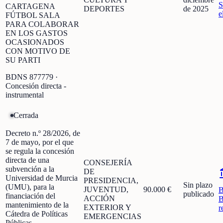
S
CARTAGENA
DEPORTES
de 2025
e
FÚTBOL SALA
PARA COLABORAR
EN LOS GASTOS
OCASIONADOS
CON MOTIVO DE
SU PARTI
BDNS
877779
·
Concesión directa -
instrumental
Cerrada
Decreto n.º 28/2026, de
7 de mayo, por el que
se regula la concesión
directa de una
CONSEJERÍA
subvención a la
DE
Universidad de Murcia
PRESIDENCIA,
Sin plazo
(UMU), para la
JUVENTUD,
90.000 €
publicado
financiación del
ACCIÓN
B
mantenimiento de la
EXTERIOR Y
r
Cátedra de Políticas
EMERGENCIAS
Públicas.