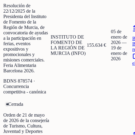
Resolución de
22/12/2025 de la
Presidenta del Instituto
de Fomento de la
Región de Murcia, de
05 de
convocatoria de ayudas
INSTITUTO DE
enero de
a la participación en
FOMENTO DE
2026
—
ferias, eventos
B
155.634 €
LA REGIÓN DE
19 de
expositivos y
r
MURCIA (INFO)
enero de
promocionales y
2026
misiones comerciales.
e
Feria Alimentaria
Barcelona 2026.
BDNS
878574
·
Concurrencia
competitiva - canónica
Cerrada
Orden de 21 de mayo
de 2026 de la consejería
de Turismo, Cultura,
Juventud y Deportes