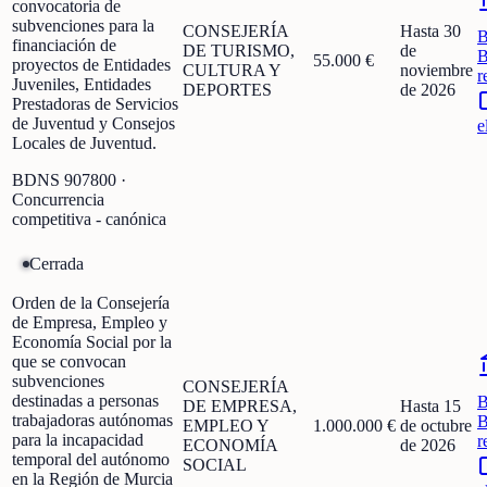
convocatoria de
subvenciones para la
CONSEJERÍA
Hasta 30
financiación de
DE TURISMO,
de
B
55.000 €
proyectos de Entidades
CULTURA Y
noviembre
r
Juveniles, Entidades
DEPORTES
de 2026
Prestadoras de Servicios
de Juventud y Consejos
e
Locales de Juventud.
BDNS
907800
·
Concurrencia
competitiva - canónica
Cerrada
Orden de la Consejería
de Empresa, Empleo y
Economía Social por la
que se convocan
subvenciones
CONSEJERÍA
destinadas a personas
DE EMPRESA,
Hasta 15
trabajadoras autónomas
B
EMPLEO Y
1.000.000 €
de octubre
para la incapacidad
r
ECONOMÍA
de 2026
temporal del autónomo
SOCIAL
en la Región de Murcia