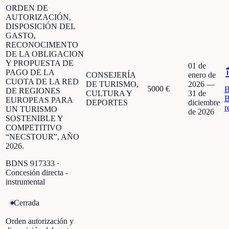
ORDEN DE
AUTORIZACIÓN,
DISPOSICIÓN DEL
GASTO,
RECONOCIMENTO
DE LA OBLIGACION
Y PROPUESTA DE
01 de
PAGO DE LA
CONSEJERÍA
enero de
CUOTA DE LA RED
DE TURISMO,
2026
—
5000 €
DE REGIONES
CULTURA Y
31 de
B
EUROPEAS PARA
DEPORTES
diciembre
r
UN TURISMO
de 2026
SOSTENIBLE Y
COMPETITIVO
“NECSTOUR”, AÑO
2026.
BDNS
917333
·
Concesión directa -
instrumental
Cerrada
Orden autorización y