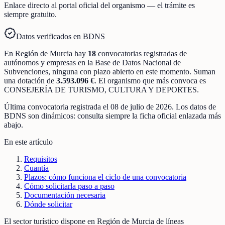
Enlace directo al portal oficial del organismo — el trámite es
siempre gratuito.
Datos verificados en BDNS
En
Región de Murcia
hay
18
convocatorias registradas
de
autónomos y empresas
en la Base de Datos Nacional de
Subvenciones
, ninguna con plazo abierto en este momento
.
Suman
una dotación de
3.593.096 €
.
El organismo que más convoca es
CONSEJERÍA DE TURISMO, CULTURA Y DEPORTES
.
Última convocatoria registrada el
08 de julio de 2026
. Los datos de
BDNS son dinámicos: consulta siempre la ficha oficial enlazada más
abajo.
En este artículo
Requisitos
Cuantía
Plazos: cómo funciona el ciclo de una convocatoria
Cómo solicitarla paso a paso
Documentación necesaria
Dónde solicitar
El sector turístico dispone en Región de Murcia de líneas