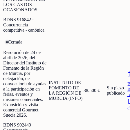
LOS GASTOS
OCASIONADOS
BDNS
916842
·
Concurrencia
competitiva - canónica
Cerrada
Resolución de 24 de
abril de 2026, del
Director del Instituto de
Fomento de la Región
de Murcia, por
delegación, de
INSTITUTO DE
convocatoria de ayudas
FOMENTO DE
Sin plazo
a la participación en
B
38.500 €
LA REGIÓN DE
publicado
ferias, eventos y
r
MURCIA (INFO)
misiones comerciales.
Exposición y visita
e
comercial Gourmet
Suecia 2026.
BDNS
902449
·