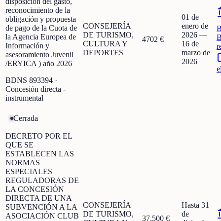
disposición del gasto,
reconocimiento de la
01 de
obligación y propuesta
CONSEJERÍA
enero de
de pago de la Cuota de
DE TURISMO,
2026
—
la Agencia Europea de
B
4702 €
CULTURA Y
16 de
Información y
r
DEPORTES
marzo de
asesoramiento Juvenil
2026
/ERYICA ) año 2026
e
BDNS
893394
·
Concesión directa -
instrumental
Cerrada
DECRETO POR EL
QUE SE
ESTABLECEN LAS
NORMAS
ESPECIALES
REGULADORAS DE
LA CONCESIÓN
DIRECTA DE UNA
CONSEJERÍA
Hasta 31
SUBVENCIÓN A LA
DE TURISMO,
de
ASOCIACIÓN CLUB
37.500 €