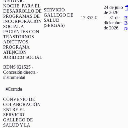
ANTONIO
NOCHE, PARA EL
24 de julio
SERVICIO
DESARROLLO DE
de 2026
GALLEGO DE
PROGRAMAS DE
17.352 €
—
31 de
B
SALUD
INCORPORACIÓN
diciembre
B
(SERGAS)
SOCIAL A
de 2026
r
PACIENTES CON
TRASTORNOS
ADICTIVOS.
PROGRAMA
ATENCIÓN
JURÍDICO SOCIAL
BDNS
921525
·
Concesión directa -
instrumental
Cerrada
CONVENIO DE
COLABORACIÓN
ENTRE EL
SERVICIO
GALLEGO DE
SALUD Y LA