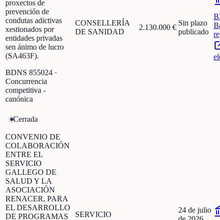
proxectos de
prevención de
B
condutas adictivas
CONSELLERÍA
Sin plazo
B
2.130.000 €
xestionados por
DE SANIDAD
publicado
r
entidades privadas
sen ánimo de lucro
(SA463F).
el
BDNS
855024
·
Concurrencia
competitiva -
canónica
Cerrada
CONVENIO DE
COLABORACIÓN
ENTRE EL
SERVICIO
GALLEGO DE
SALUD Y LA
ASOCIACIÓN
RENACER, PARA
EL DESARROLLO
24 de julio
SERVICIO
DE PROGRAMAS
de 2026