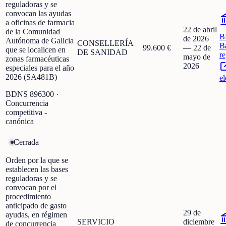
reguladoras y se
convocan las ayudas
a oficinas de farmacia
22 de abril
de la Comunidad
B
de 2026
Autónoma de Galicia
CONSELLERÍA
B
99.600 €
—
22 de
que se localicen en
DE SANIDAD
r
mayo de
zonas farmacéuticas
2026
especiales para el año
2026 (SA481B)
el
BDNS
896300
·
Concurrencia
competitiva -
canónica
Cerrada
Orden por la que se
establecen las bases
reguladoras y se
convocan por el
procedimiento
anticipado de gasto
29 de
ayudas, en régimen
SERVICIO
diciembre
de concurrencia