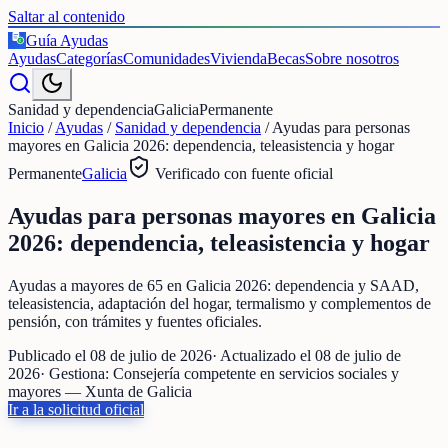
Saltar al contenido
Guía Ayudas
€
Ayudas
Categorías
Comunidades
Vivienda
Becas
Sobre nosotros
Sanidad y dependencia
Galicia
Permanente
Inicio
/
Ayudas
/
Sanidad y dependencia
/
Ayudas para personas
mayores en Galicia 2026: dependencia, teleasistencia y hogar
Permanente
Galicia
Verificado con fuente oficial
Ayudas para personas mayores en Galicia
2026: dependencia, teleasistencia y hogar
Ayudas a mayores de 65 en Galicia 2026: dependencia y SAAD,
teleasistencia, adaptación del hogar, termalismo y complementos de
pensión, con trámites y fuentes oficiales.
Publicado el
08 de julio de 2026
· Actualizado el
08 de julio de
2026
· Gestiona:
Consejería competente en servicios sociales y
mayores — Xunta de Galicia
Ir a la solicitud oficial