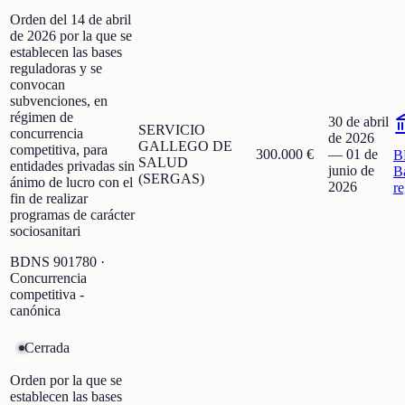
Orden del 14 de abril
de 2026 por la que se
establecen las bases
reguladoras y se
convocan
subvenciones, en
régimen de
30 de abril
SERVICIO
concurrencia
de 2026
GALLEGO DE
competitiva, para
300.000 €
—
01 de
B
SALUD
entidades privadas sin
junio de
B
(SERGAS)
ánimo de lucro con el
2026
r
fin de realizar
programas de carácter
sociosanitari
BDNS
901780
·
Concurrencia
competitiva -
canónica
Cerrada
Orden por la que se
establecen las bases