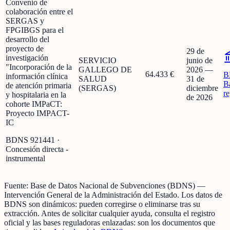
Convenio de
colaboración entre el
SERGAS y
FPGIBGS para el
desarrollo del
proyecto de
29 de
investigación
SERVICIO
junio de
"Incorporación de la
GALLEGO DE
2026
—
64.433 €
B
información clínica
SALUD
31 de
B
de atención primaria
(SERGAS)
diciembre
r
y hospitalaria en la
de 2026
cohorte IMPaCT:
Proyecto IMPACT-
IC
BDNS
921441
·
Concesión directa -
instrumental
Fuente:
Base de Datos Nacional de Subvenciones (BDNS)
—
Intervención General de la Administración del Estado
.
Los datos de
BDNS son dinámicos: pueden corregirse o eliminarse tras su
extracción.
Antes de solicitar cualquier ayuda, consulta el registro
oficial y las bases reguladoras enlazadas: son los documentos que