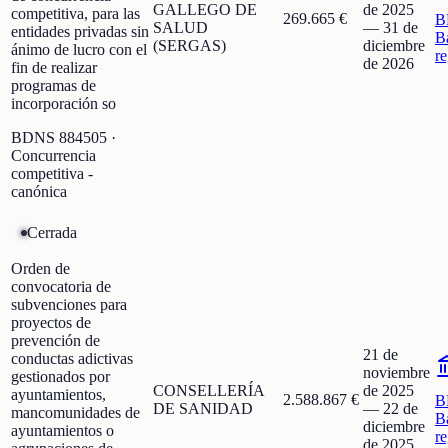
GALLEGO DE
de 2025
competitiva, para las
269.665 €
B
SALUD
—
31 de
entidades privadas sin
B
(SERGAS)
diciembre
ánimo de lucro con el
r
de 2026
fin de realizar
programas de
incorporación so
BDNS
884505
·
Concurrencia
competitiva -
canónica
Cerrada
Orden de
convocatoria de
subvenciones para
proyectos de
prevención de
21 de
conductas adictivas
noviembre
gestionados por
CONSELLERÍA
de 2025
ayuntamientos,
2.588.867 €
B
DE SANIDAD
—
22 de
mancomunidades de
B
diciembre
ayuntamientos o
r
de 2025