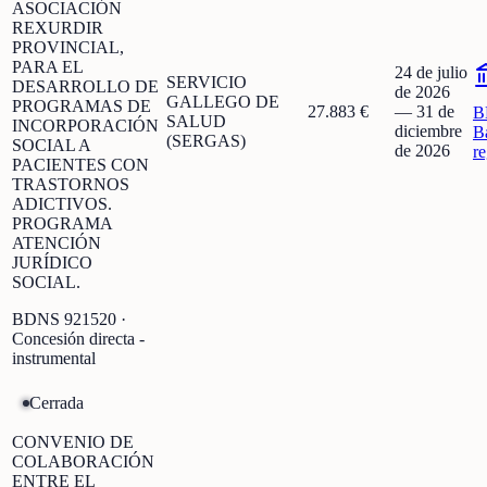
ASOCIACIÓN
REXURDIR
PROVINCIAL,
PARA EL
24 de julio
SERVICIO
DESARROLLO DE
de 2026
GALLEGO DE
PROGRAMAS DE
27.883 €
—
31 de
B
SALUD
INCORPORACIÓN
diciembre
B
(SERGAS)
SOCIAL A
de 2026
r
PACIENTES CON
TRASTORNOS
ADICTIVOS.
PROGRAMA
ATENCIÓN
JURÍDICO
SOCIAL.
BDNS
921520
·
Concesión directa -
instrumental
Cerrada
CONVENIO DE
COLABORACIÓN
ENTRE EL