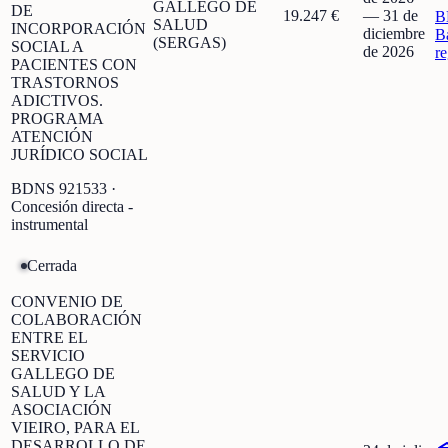
GALLEGO DE
DE
19.247 €
—
31 de
B
SALUD
INCORPORACIÓN
diciembre
B
(SERGAS)
SOCIAL A
de 2026
r
PACIENTES CON
TRASTORNOS
ADICTIVOS.
PROGRAMA
ATENCIÓN
JURÍDICO SOCIAL
BDNS
921533
·
Concesión directa -
instrumental
Cerrada
CONVENIO DE
COLABORACIÓN
ENTRE EL
SERVICIO
GALLEGO DE
SALUD Y LA
ASOCIACIÓN
VIEIRO, PARA EL
DESARROLLO DE