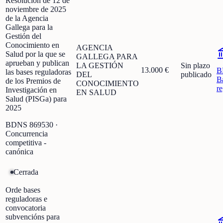
Resolución de 12 de
noviembre de 2025
de la Agencia
Gallega para la
Gestión del
Conocimiento en
AGENCIA
Salud por la que se
GALLEGA PARA
aprueban y publican
LA GESTIÓN
Sin plazo
13.000 €
B
las bases reguladoras
DEL
publicado
B
de los Premios de
CONOCIMIENTO
r
Investigación en
EN SALUD
Salud (PISGa) para
2025
BDNS
869530
·
Concurrencia
competitiva -
canónica
Cerrada
Orde bases
reguladoras e
convocatoria
subvencións para