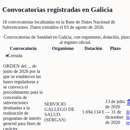
Convocatorias registradas en
Galicia
18
convocatorias localizadas
en la Base de Datos Nacional de
Subvenciones
. Datos extraídos el
03 de agosto de 2026
.
Convocatorias de
Sanidad
en
Galicia
, con organismo, dotación, plaz
al registro oficial.
Convocatoria
Organismo
Dotación
Plazo
Cerrada
ORDEN del ... de
junio de 2026 por la
que se establecen las
bases reguladoras y
se convoca el
procedimiento para la
concesión de
13 de julio
subvenciones
SERVICIO
de 2026
destinadas a la
GALLEGO DE
1.694.134 €
—
31 de
B
realización de
SALUD
diciembre
B
programas de interés
(SERGAS)
de 2026
r
general para fines de
carácter