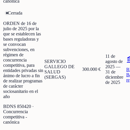
canónica
Cerrada
ORDEN de 16 de
julio de 2025 por la
que se establecen las
bases reguladoras y
se convocan
subvenciones, en
régimen de
11 de
concurrencia
SERVICIO
agosto de
competitiva, para
GALLEGO DE
2025
—
300.000 €
B
entidades privadas sin
SALUD
31 de
B
ánimo de lucro a fin
(SERGAS)
diciembre
r
de realizar programas
de 2025
de carácter
sociosanitario en el
año
BDNS
850420
·
Concurrencia
competitiva -
canónica