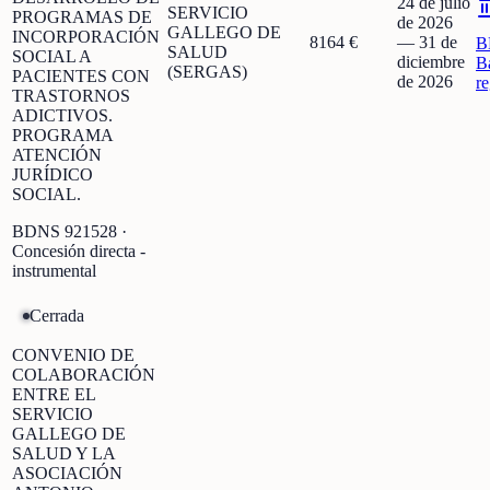
24 de julio
SERVICIO
PROGRAMAS DE
de 2026
GALLEGO DE
INCORPORACIÓN
8164 €
—
31 de
B
SALUD
SOCIAL A
diciembre
B
(SERGAS)
PACIENTES CON
de 2026
r
TRASTORNOS
ADICTIVOS.
PROGRAMA
ATENCIÓN
JURÍDICO
SOCIAL.
BDNS
921528
·
Concesión directa -
instrumental
Cerrada
CONVENIO DE
COLABORACIÓN
ENTRE EL
SERVICIO
GALLEGO DE
SALUD Y LA
ASOCIACIÓN