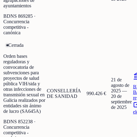
agrupaciones de
ayuntamientos
BDNS
869285
·
Concurrencia
competitiva -
canónica
Cerrada
Orden bases
reguladoras y
convocatoria de
subvenciones para
proyectos de salud
21 de
pública VIH/sida y
agosto de
B
otras infecciones de
CONSELLERÍA
2025
—
B
990.426 €
transmisión sexual en
DE SANIDAD
20 de
r
Galicia realizados por
septiembre
entidades sin ánimo
de 2025
de lucro (SA645A)
el
BDNS
852238
·
Concurrencia
competitiva -