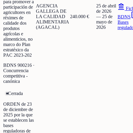
para promover a
AGENCIA
25 de abril
participación de
Fic
GALLEGA DE
de 2026
agricultores en
LA CALIDAD
240.000 €
—
25 de
BDNS
réximes de
ALIMENTARIA
mayo de
Bases
calidade dos
(AGACAL)
2026
regulad
produtos
agrícolas e
alimenticios, no
marco do Plan
estratéxico da
PAC 2023-202
BDNS
900216
·
Concurrencia
competitiva -
canónica
Cerrada
ORDEN de 23
de diciembre de
2025 por la que
se establecen las
bases
reguladoras de