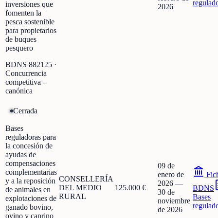
regulad
inversiones que
2026
fomenten la
pesca sostenible
para propietarios
de buques
pesquero
BDNS
882125
·
Concurrencia
competitiva -
canónica
Cerrada
Bases
reguladoras para
la concesión de
ayudas de
compensaciones
09 de
complementarias
enero de
Fic
CONSELLERÍA
y a la reposición
2026
—
DEL MEDIO
125.000 €
BDNS
de animales en
30 de
RURAL
Bases
explotaciones de
noviembre
regulad
ganado bovino,
de 2026
ovino y caprino