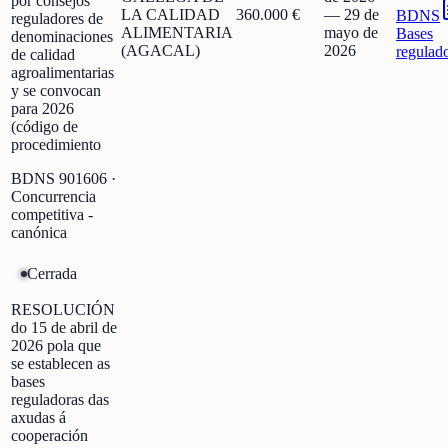
por consejos
LA CALIDAD
360.000 €
—
29 de
BDNS
reguladores de
ALIMENTARIA
mayo de
Bases
denominaciones
(AGACAL)
2026
regulad
de calidad
agroalimentarias
y se convocan
para 2026
(código de
procedimiento
BDNS
901606
·
Concurrencia
competitiva -
canónica
Cerrada
RESOLUCIÓN
do 15 de abril de
2026 pola que
se establecen as
bases
reguladoras das
axudas á
cooperación