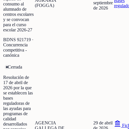
AGRARIA
Bases
septiembre
consumo al
(FOGGA)
regulad
de 2026
alumnado de
centros escolares
y se convocan
para el curso
escolar 2026-27
BDNS
921719
·
Concurrencia
competitiva -
canónica
Cerrada
Resolución de
17 de abril de
2026 por la que
se establecen las
bases
reguladoras de
las ayudas para
programas de
calidad
AGENCIA
29 de abril
desarrollados
Fic
GALLEGA DE
de 2026