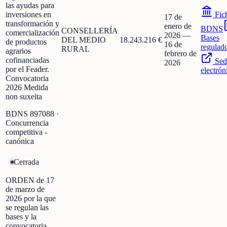
las ayudas para
inversiones en
Fic
17 de
transformación y
enero de
BDNS
CONSELLERÍA
comercialización
2026
—
Bases
DEL MEDIO
18.243.216 €
de productos
16 de
regulad
RURAL
agrarios
febrero de
cofinanciadas
Sed
2026
por el Feader.
electrón
Convocatoria
2026 Medida
non suxeita
BDNS
897088
·
Concurrencia
competitiva -
canónica
Cerrada
ORDEN de 17
de marzo de
2026 por la que
se regulan las
bases y la
convocatoria