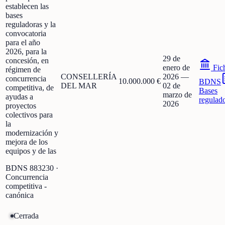
establecen las
bases
reguladoras y la
convocatoria
para el año
2026, para la
29 de
concesión, en
enero de
Fic
régimen de
CONSELLERÍA
2026
—
concurrencia
10.000.000 €
BDNS
DEL MAR
02 de
competitiva, de
Bases
marzo de
ayudas a
regulad
2026
proyectos
colectivos para
la
modernización y
mejora de los
equipos y de las
BDNS
883230
·
Concurrencia
competitiva -
canónica
Cerrada