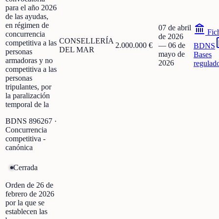
para el año 2026
de las ayudas,
en régimen de
07 de abril
Fic
concurrencia
de 2026
CONSELLERÍA
competitiva a las
2.000.000 €
—
06 de
BDNS
DEL MAR
personas
mayo de
Bases
armadoras y no
2026
regulad
competitiva a las
personas
tripulantes, por
la paralización
temporal de la
BDNS
896267
·
Concurrencia
competitiva -
canónica
Cerrada
Orden de 26 de
febrero de 2026
por la que se
establecen las