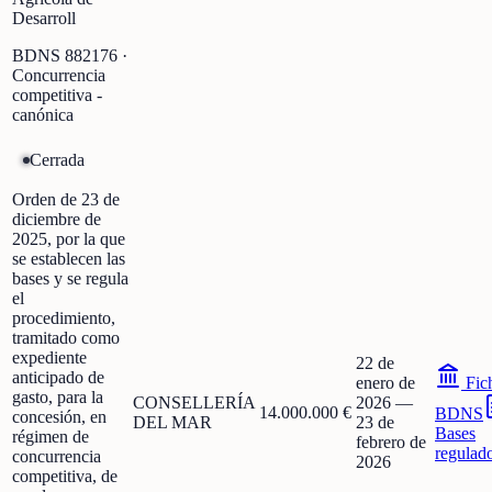
Desarroll
BDNS
882176
·
Concurrencia
competitiva -
canónica
Cerrada
Orden de 23 de
diciembre de
2025, por la que
se establecen las
bases y se regula
el
procedimiento,
tramitado como
expediente
22 de
anticipado de
enero de
Fic
gasto, para la
CONSELLERÍA
2026
—
14.000.000 €
BDNS
concesión, en
DEL MAR
23 de
Bases
régimen de
febrero de
regulad
concurrencia
2026
competitiva, de