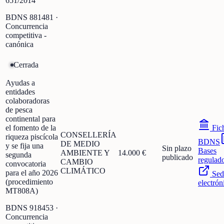
651/2014
BDNS
881481
·
Concurrencia
competitiva -
canónica
Cerrada
Ayudas a
entidades
colaboradoras
de pesca
continental para
el fomento de la
Fic
CONSELLERÍA
riqueza piscícola
BDNS
DE MEDIO
y se fija una
Sin plazo
Bases
AMBIENTE Y
14.000 €
segunda
publicado
regulad
CAMBIO
convocatoria
CLIMÁTICO
para el año 2026
Sed
(procedimiento
electrón
MT808A)
BDNS
918453
·
Concurrencia