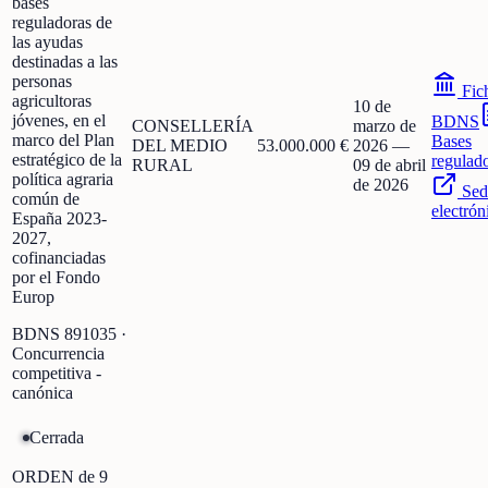
bases
reguladoras de
las ayudas
destinadas a las
personas
Fic
agricultoras
10 de
jóvenes, en el
BDNS
CONSELLERÍA
marzo de
marco del Plan
Bases
DEL MEDIO
53.000.000 €
2026
—
estratégico de la
regulad
RURAL
09 de abril
política agraria
de 2026
Sed
común de
electrón
España 2023-
2027,
cofinanciadas
por el Fondo
Europ
BDNS
891035
·
Concurrencia
competitiva -
canónica
Cerrada
ORDEN de 9