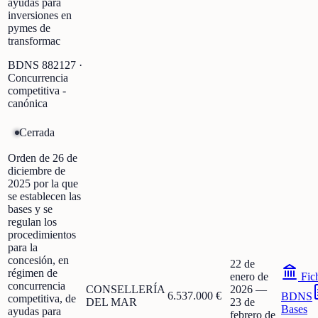
ayudas para
inversiones en
pymes de
transformac
BDNS
882127
·
Concurrencia
competitiva -
canónica
Cerrada
Orden de 26 de
diciembre de
2025 por la que
se establecen las
bases y se
regulan los
procedimientos
para la
concesión, en
22 de
régimen de
enero de
Fic
concurrencia
CONSELLERÍA
2026
—
6.537.000 €
BDNS
competitiva, de
DEL MAR
23 de
Bases
ayudas para
febrero de