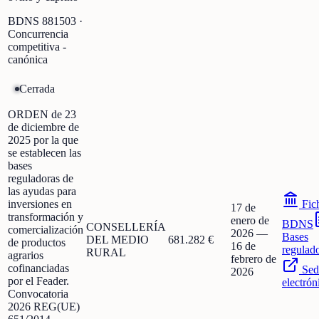
BDNS
881503
·
Concurrencia
competitiva -
canónica
Cerrada
ORDEN de 23
de diciembre de
2025 por la que
se establecen las
bases
reguladoras de
las ayudas para
inversiones en
Fic
17 de
transformación y
enero de
BDNS
CONSELLERÍA
comercialización
2026
—
Bases
DEL MEDIO
681.282 €
de productos
16 de
regulad
RURAL
agrarios
febrero de
cofinanciadas
Sed
2026
por el Feader.
electrón
Convocatoria
2026 REG(UE)