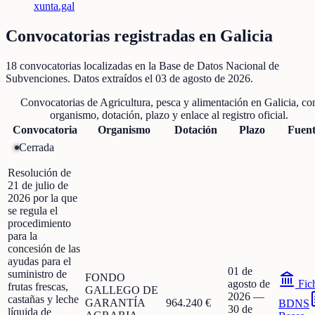
xunta.gal
Convocatorias registradas en
Galicia
18
convocatorias localizadas
en la Base de Datos Nacional de
Subvenciones
. Datos extraídos el
03 de agosto de 2026
.
Convocatorias de
Agricultura, pesca y alimentación
en
Galicia
, co
organismo, dotación, plazo y enlace al registro oficial.
Convocatoria
Organismo
Dotación
Plazo
Fuen
Cerrada
Resolución de
21 de julio de
2026 por la que
se regula el
procedimiento
para la
concesión de las
ayudas para el
01 de
suministro de
FONDO
agosto de
Fic
frutas frescas,
GALLEGO DE
2026
—
castañas y leche
GARANTÍA
964.240 €
BDNS
30 de
líquida de