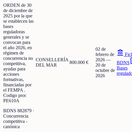
ORDEN de 30
de diciembre de
2025 por la que
se establecen las
bases
reguladoras
generales y se
convocan para
el año 2026, en
02 de
régimen de
febrero de
Fic
concurrencia no
CONSELLERÍA
2026
—
800.000 €
BDNS
competitiva,
DEL MAR
20 de
Bases
ayudas para
octubre de
regulad
acciones
2026
formativas,
financiadas por
el FEMPA .
Codigo proc
PE610A
BDNS
882879
·
Concurrencia
competitiva -
canónica