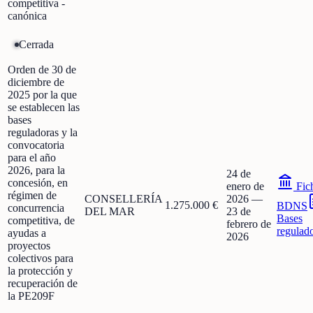
competitiva -
canónica
Cerrada
Orden de 30 de
diciembre de
2025 por la que
se establecen las
bases
reguladoras y la
convocatoria
para el año
2026, para la
24 de
concesión, en
enero de
Fic
régimen de
CONSELLERÍA
2026
—
1.275.000 €
BDNS
concurrencia
DEL MAR
23 de
Bases
competitiva, de
febrero de
regulad
ayudas a
2026
proyectos
colectivos para
la protección y
recuperación de
la PE209F