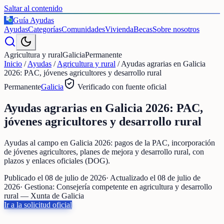
Saltar al contenido
Guía Ayudas
€
Ayudas
Categorías
Comunidades
Vivienda
Becas
Sobre nosotros
Agricultura y rural
Galicia
Permanente
Inicio
/
Ayudas
/
Agricultura y rural
/
Ayudas agrarias en Galicia
2026: PAC, jóvenes agricultores y desarrollo rural
Permanente
Galicia
Verificado con fuente oficial
Ayudas agrarias en Galicia 2026: PAC,
jóvenes agricultores y desarrollo rural
Ayudas al campo en Galicia 2026: pagos de la PAC, incorporación
de jóvenes agricultores, planes de mejora y desarrollo rural, con
plazos y enlaces oficiales (DOG).
Publicado el
08 de julio de 2026
· Actualizado el
08 de julio de
2026
· Gestiona:
Consejería competente en agricultura y desarrollo
rural — Xunta de Galicia
Ir a la solicitud oficial