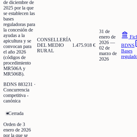
de diciembre de
2025 por la que
se establecen las
bases
reguladoras para
la concesión de
31 de
ayudas a la
enero de
Fic
CONSELLERÍA
apicultura y se
2026
—
DEL MEDIO
1.475.918 €
BDNS
convocan para
02 de
RURAL
Bases
el año 2026
marzo de
regulad
(códigos de
2026
procedimiento
MR506A y
MR506B).
BDNS
883231
·
Concurrencia
competitiva -
canónica
Cerrada
Orden de 3
enero de 2026
por la que se