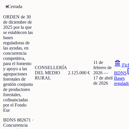
Cerrada
ORDEN de 30
de diciembre de
2025 por la que
se establecen las
bases
reguladoras de
las ayudas, en
concurrencia
competitiva,
11 de
para el fomento
Fic
CONSELLERÍA
febrero de
y apoyo a las
DEL MEDIO
2.125.000 €
2026
—
BDNS
agrupaciones
RURAL
17 de abril
Bases
forestales de
de 2026
regulad
gestión conjunta
de productores
forestales,
cofinanciadas
por el Fondo
Eur
BDNS
882671
·
Concurrencia