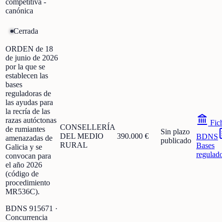
competitiva -
canónica
Cerrada
ORDEN de 18
de junio de 2026
por la que se
establecen las
bases
reguladoras de
las ayudas para
la recría de las
razas autóctonas
Fic
CONSELLERÍA
de rumiantes
Sin plazo
DEL MEDIO
390.000 €
BDNS
amenazadas de
publicado
RURAL
Bases
Galicia y se
regulad
convocan para
el año 2026
(código de
procedimiento
MR536C).
BDNS
915671
·
Concurrencia