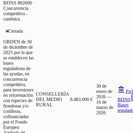
BDNS
882608
·
Concurrencia
competitiva -
canónica
Cerrada
ORDEN de 30
de diciembre de
2025 por la que
se establecen las
bases
reguladoras de
las ayudas, en
concurrencia
competitiva,
30 de
para inversiones
enero de
Fic
CONSELLERÍA
en reforestación
2026
—
DEL MEDIO
8.483.000 €
BDNS
con especies de
16 de
RURAL
Bases
frondosas y/o
marzo de
regulad
coníferas,
2026
cofinanciadas
por el Fondo
Europeo
Agrícola de