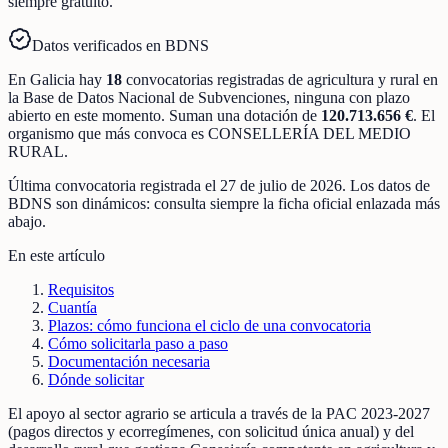
siempre gratuito.
Datos verificados en BDNS
En
Galicia
hay
18
convocatorias registradas
de
agricultura y rural
en
la Base de Datos Nacional de Subvenciones
, ninguna con plazo
abierto en este momento
.
Suman una dotación de
120.713.656 €
.
El
organismo que más convoca es
CONSELLERÍA DEL MEDIO
RURAL
.
Última convocatoria registrada el
27 de julio de 2026
. Los datos de
BDNS son dinámicos: consulta siempre la ficha oficial enlazada más
abajo.
En este artículo
Requisitos
Cuantía
Plazos: cómo funciona el ciclo de una convocatoria
Cómo solicitarla paso a paso
Documentación necesaria
Dónde solicitar
El apoyo al sector agrario se articula a través de la PAC 2023-2027
(pagos directos y ecorregímenes, con solicitud única anual) y del