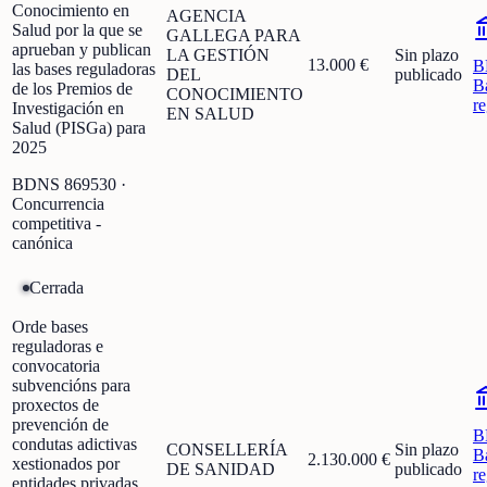
Conocimiento en
AGENCIA
Salud por la que se
GALLEGA PARA
aprueban y publican
LA GESTIÓN
Sin plazo
13.000 €
B
las bases reguladoras
DEL
publicado
B
de los Premios de
CONOCIMIENTO
r
Investigación en
EN SALUD
Salud (PISGa) para
2025
BDNS
869530
·
Concurrencia
competitiva -
canónica
Cerrada
Orde bases
reguladoras e
convocatoria
subvencións para
proxectos de
prevención de
B
condutas adictivas
CONSELLERÍA
Sin plazo
B
2.130.000 €
xestionados por
DE SANIDAD
publicado
r
entidades privadas