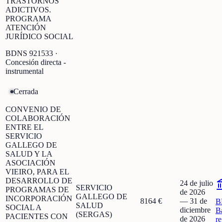
TRASTORNOS
ADICTIVOS.
PROGRAMA
ATENCIÓN
JURÍDICO SOCIAL
BDNS
921533
·
Concesión directa -
instrumental
Cerrada
CONVENIO DE
COLABORACIÓN
ENTRE EL
SERVICIO
GALLEGO DE
SALUD Y LA
ASOCIACIÓN
VIEIRO, PARA EL
DESARROLLO DE
24 de julio
SERVICIO
PROGRAMAS DE
de 2026
GALLEGO DE
INCORPORACIÓN
8164 €
—
31 de
B
SALUD
SOCIAL A
diciembre
B
(SERGAS)
PACIENTES CON
de 2026
r