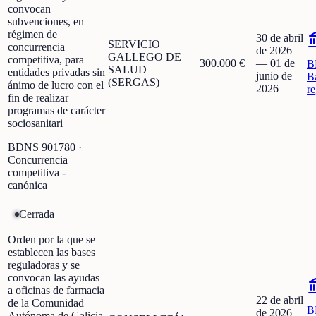
convocan
subvenciones, en
régimen de
30 de abril
SERVICIO
concurrencia
de 2026
GALLEGO DE
competitiva, para
300.000 €
—
01 de
B
SALUD
entidades privadas sin
junio de
B
(SERGAS)
ánimo de lucro con el
2026
r
fin de realizar
programas de carácter
sociosanitari
BDNS
901780
·
Concurrencia
competitiva -
canónica
Cerrada
Orden por la que se
establecen las bases
reguladoras y se
convocan las ayudas
a oficinas de farmacia
22 de abril
de la Comunidad
B
de 2026
Autónoma de Galicia