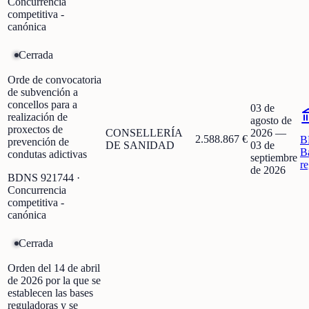
Concurrencia
competitiva -
canónica
Cerrada
Orde de convocatoria
de subvención a
concellos para a
03 de
realización de
agosto de
proxectos de
CONSELLERÍA
2026
—
2.588.867 €
B
prevención de
DE SANIDAD
03 de
B
condutas adictivas
septiembre
r
de 2026
BDNS
921744
·
Concurrencia
competitiva -
canónica
Cerrada
Orden del 14 de abril
de 2026 por la que se
establecen las bases
reguladoras y se