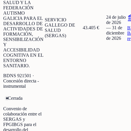
SALUD Y LA
FEDERACIÓN
AUTISMO
24 de julio
GALICIA PARA EL
SERVICIO
de 2026
DESARROLLO DE
GALLEGO DE
43.405 €
—
31 de
B
ACTIVIDADES DE
SALUD
diciembre
B
FORMACIÓN,
(SERGAS)
de 2026
r
SENSIBILIZACIÓN
Y
ACCESIBILIDAD
COGNITIVA EN EL
ENTORNO
SANITARIO.
BDNS
921501
·
Concesión directa -
instrumental
Cerrada
Convenio de
colaboración entre el
SERGAS y
FPGIBGS para el
desarrollo del