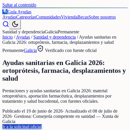
Saltar al contenido
Guía Ayudas
€
Ayudas
Categorías
Comunidades
Vivienda
Becas
Sobre nosotros
Sanidad y dependencia
Galicia
Permanente
Inicio
/
Ayudas
/
Sanidad y dependencia
/
Ayudas sanitarias en
Galicia 2026: ortoprótesis, farmacia, desplazamientos y salud
Permanente
Galicia
Verificado con fuente oficial
Ayudas sanitarias en Galicia 2026:
ortoprótesis, farmacia, desplazamientos y
salud
Prestaciones y ayudas sanitarias en Galicia 2026: material
ortoprotésico, aportación farmacéutica, desplazamientos por
tratamiento y salud bucodental, con fuentes oficiales.
Publicado el
19 de junio de 2026
· Actualizado el
08 de julio de
2026
· Gestiona:
Consejería competente en sanidad — Xunta de
Galicia
Ir a la solicitud oficial