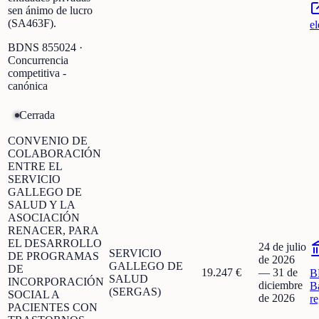
sen ánimo de lucro
(SA463F).
el
BDNS
855024
·
Concurrencia
competitiva -
canónica
Cerrada
CONVENIO DE
COLABORACIÓN
ENTRE EL
SERVICIO
GALLEGO DE
SALUD Y LA
ASOCIACIÓN
RENACER, PARA
EL DESARROLLO
24 de julio
SERVICIO
DE PROGRAMAS
de 2026
GALLEGO DE
DE
19.247 €
—
31 de
B
SALUD
INCORPORACIÓN
diciembre
B
(SERGAS)
SOCIAL A
de 2026
r
PACIENTES CON