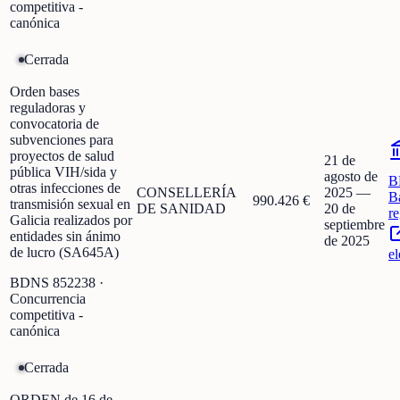
competitiva -
canónica
Cerrada
Orden bases
reguladoras y
convocatoria de
subvenciones para
proyectos de salud
21 de
pública VIH/sida y
agosto de
B
otras infecciones de
CONSELLERÍA
2025
—
B
990.426 €
transmisión sexual en
DE SANIDAD
20 de
r
Galicia realizados por
septiembre
entidades sin ánimo
de 2025
de lucro (SA645A)
el
BDNS
852238
·
Concurrencia
competitiva -
canónica
Cerrada
ORDEN de 16 de