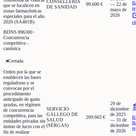
CONSELLERÍA
B
99.600 €
—
22 de
que se localicen en
DE SANIDAD
r
mayo de
zonas farmacéuticas
2026
especiales para el año
2026 (SA481B)
el
BDNS
896300
·
Concurrencia
competitiva -
canónica
Cerrada
Orden por la que se
establecen las bases
reguladoras y se
convocan por el
procedimiento
anticipado de gasto
29 de
ayudas, en régimen
SERVICIO
diciembre
de concurrencia
GALLEGO DE
de 2025
competitiva, para las
269.665 €
B
SALUD
—
31 de
entidades privadas sin
B
(SERGAS)
diciembre
ánimo de lucro con el
r
de 2026
fin de realizar