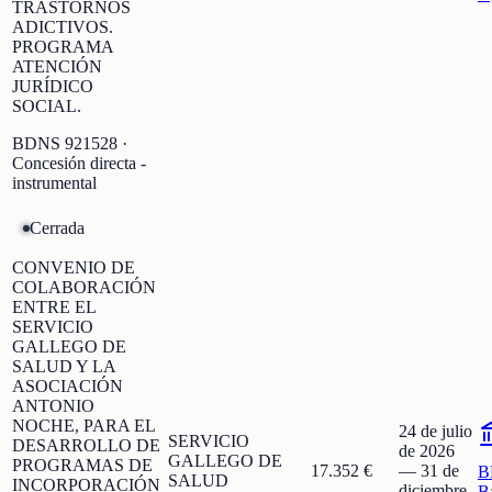
TRASTORNOS
ADICTIVOS.
PROGRAMA
ATENCIÓN
JURÍDICO
SOCIAL.
BDNS
921528
·
Concesión directa -
instrumental
Cerrada
CONVENIO DE
COLABORACIÓN
ENTRE EL
SERVICIO
GALLEGO DE
SALUD Y LA
ASOCIACIÓN
ANTONIO
NOCHE, PARA EL
24 de julio
SERVICIO
DESARROLLO DE
de 2026
GALLEGO DE
PROGRAMAS DE
17.352 €
—
31 de
B
SALUD
INCORPORACIÓN
diciembre
B