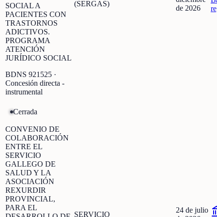
(SERGAS)
SOCIAL A
de 2026
r
PACIENTES CON
TRASTORNOS
ADICTIVOS.
PROGRAMA
ATENCIÓN
JURÍDICO SOCIAL
BDNS
921525
·
Concesión directa -
instrumental
Cerrada
CONVENIO DE
COLABORACIÓN
ENTRE EL
SERVICIO
GALLEGO DE
SALUD Y LA
ASOCIACIÓN
REXURDIR
PROVINCIAL,
PARA EL
24 de julio
SERVICIO
DESARROLLO DE