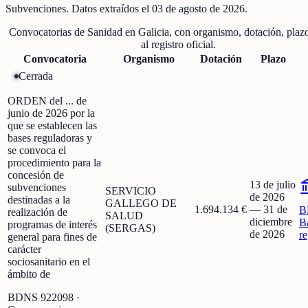
Subvenciones
. Datos extraídos el
03 de agosto de 2026
.
Convocatorias de
Sanidad
en
Galicia
, con organismo, dotación, plaz
al registro oficial.
Convocatoria
Organismo
Dotación
Plazo
Cerrada
ORDEN del ... de
junio de 2026 por la
que se establecen las
bases reguladoras y
se convoca el
procedimiento para la
concesión de
13 de julio
subvenciones
SERVICIO
de 2026
destinadas a la
GALLEGO DE
1.694.134 €
—
31 de
B
realización de
SALUD
diciembre
B
programas de interés
(SERGAS)
de 2026
r
general para fines de
carácter
sociosanitario en el
ámbito de
BDNS
922098
·