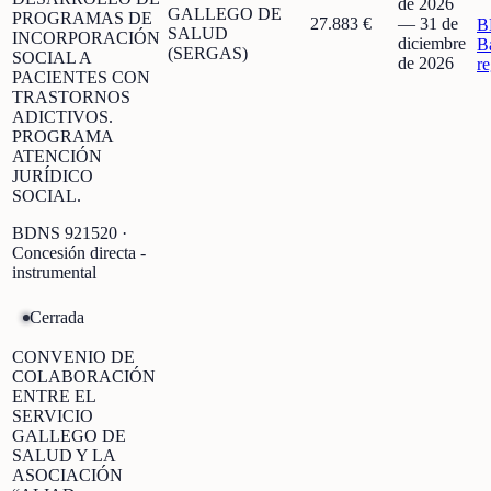
de 2026
GALLEGO DE
PROGRAMAS DE
27.883 €
—
31 de
B
SALUD
INCORPORACIÓN
diciembre
B
(SERGAS)
SOCIAL A
de 2026
r
PACIENTES CON
TRASTORNOS
ADICTIVOS.
PROGRAMA
ATENCIÓN
JURÍDICO
SOCIAL.
BDNS
921520
·
Concesión directa -
instrumental
Cerrada
CONVENIO DE
COLABORACIÓN
ENTRE EL
SERVICIO
GALLEGO DE
SALUD Y LA
ASOCIACIÓN