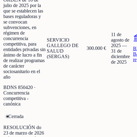
julio de 2025 por la
que se establecen las
bases reguladoras y
se convocan
subvenciones, en
régimen de
11 de
concurrencia
SERVICIO
agosto de
competitiva, para
GALLEGO DE
2025
—
300.000 €
B
entidades privadas sin
SALUD
31 de
B
ánimo de lucro a fin
(SERGAS)
diciembre
r
de realizar programas
de 2025
de carácter
sociosanitario en el
año
BDNS
850420
·
Concurrencia
competitiva -
canónica
Cerrada
RESOLUCIÓN do
23 de marzo de 2026