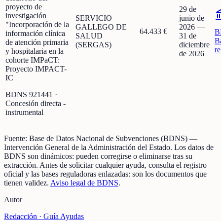
proyecto de
29 de
investigación
SERVICIO
junio de
"Incorporación de la
GALLEGO DE
2026
—
64.433 €
B
información clínica
SALUD
31 de
B
de atención primaria
(SERGAS)
diciembre
r
y hospitalaria en la
de 2026
cohorte IMPaCT:
Proyecto IMPACT-
IC
BDNS
921441
·
Concesión directa -
instrumental
Fuente:
Base de Datos Nacional de Subvenciones (BDNS)
—
Intervención General de la Administración del Estado
.
Los datos de
BDNS son dinámicos: pueden corregirse o eliminarse tras su
extracción.
Antes de solicitar cualquier ayuda, consulta el registro
oficial y las bases reguladoras enlazadas: son los documentos que
tienen validez.
Aviso legal de BDNS
.
Autor
Redacción ·
Guía Ayudas