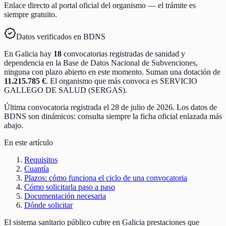
Enlace directo al portal oficial del organismo — el trámite es
siempre gratuito.
Datos verificados en BDNS
En
Galicia
hay
18
convocatorias registradas
de
sanidad y
dependencia
en la Base de Datos Nacional de Subvenciones
,
ninguna con plazo abierto en este momento
.
Suman una dotación de
11.215.785 €
.
El organismo que más convoca es
SERVICIO
GALLEGO DE SALUD (SERGAS)
.
Última convocatoria registrada el
28 de julio de 2026
. Los datos de
BDNS son dinámicos: consulta siempre la ficha oficial enlazada más
abajo.
En este artículo
Requisitos
Cuantía
Plazos: cómo funciona el ciclo de una convocatoria
Cómo solicitarla paso a paso
Documentación necesaria
Dónde solicitar
El sistema sanitario público cubre en Galicia prestaciones que