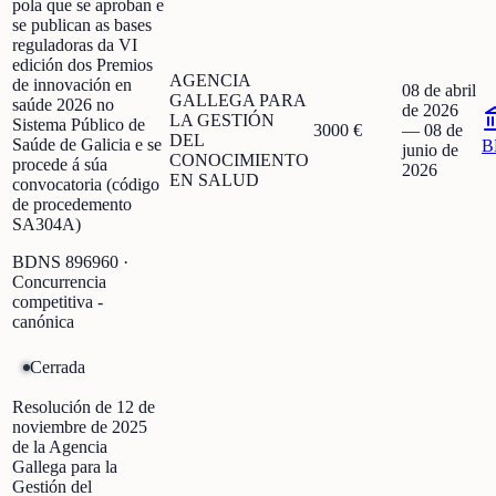
pola que se aproban e
se publican as bases
reguladoras da VI
edición dos Premios
AGENCIA
de innovación en
08 de abril
GALLEGA PARA
saúde 2026 no
de 2026
LA GESTIÓN
Sistema Público de
3000 €
—
08 de
DEL
Saúde de Galicia e se
B
junio de
CONOCIMIENTO
procede á súa
2026
EN SALUD
convocatoria (código
de procedemento
SA304A)
BDNS
896960
·
Concurrencia
competitiva -
canónica
Cerrada
Resolución de 12 de
noviembre de 2025
de la Agencia
Gallega para la
Gestión del