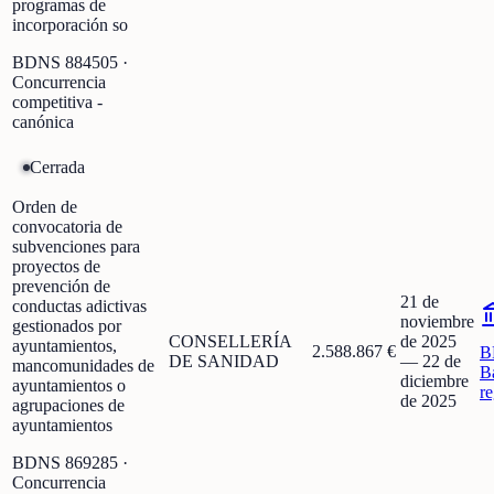
programas de
incorporación so
BDNS
884505
·
Concurrencia
competitiva -
canónica
Cerrada
Orden de
convocatoria de
subvenciones para
proyectos de
prevención de
21 de
conductas adictivas
noviembre
gestionados por
CONSELLERÍA
de 2025
ayuntamientos,
2.588.867 €
B
DE SANIDAD
—
22 de
mancomunidades de
B
diciembre
ayuntamientos o
r
de 2025
agrupaciones de
ayuntamientos
BDNS
869285
·
Concurrencia