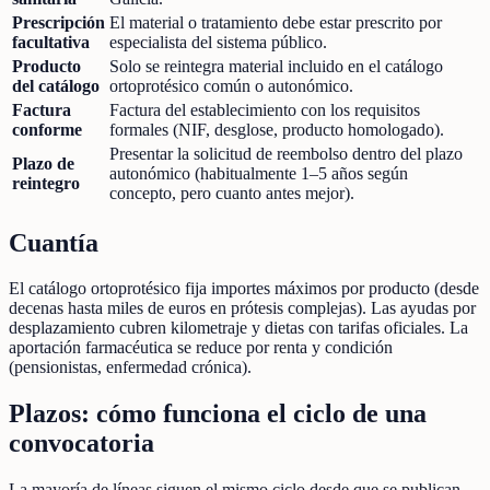
Prescripción
El material o tratamiento debe estar prescrito por
facultativa
especialista del sistema público.
Producto
Solo se reintegra material incluido en el catálogo
del catálogo
ortoprotésico común o autonómico.
Factura
Factura del establecimiento con los requisitos
conforme
formales (NIF, desglose, producto homologado).
Presentar la solicitud de reembolso dentro del plazo
Plazo de
autonómico (habitualmente 1–5 años según
reintegro
concepto, pero cuanto antes mejor).
Cuantía
El catálogo ortoprotésico fija importes máximos por producto (desde
decenas hasta miles de euros en prótesis complejas). Las ayudas por
desplazamiento cubren kilometraje y dietas con tarifas oficiales. La
aportación farmacéutica se reduce por renta y condición
(pensionistas, enfermedad crónica).
Plazos: cómo funciona el ciclo de una
convocatoria
La mayoría de líneas siguen el mismo ciclo desde que se publican.