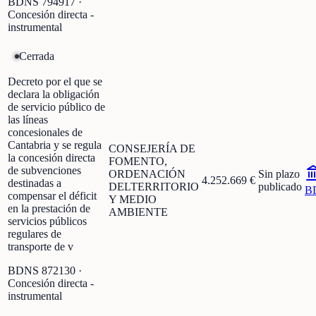
BDNS
794917
·
Concesión directa -
instrumental
Cerrada
Decreto por el que se
declara la obligación
de servicio público de
las líneas
concesionales de
Cantabria y se regula
CONSEJERÍA DE
la concesión directa
FOMENTO,
de subvenciones
ORDENACIÓN
Sin plazo
4.252.669 €
destinadas a
DELTERRITORIO
publicado
B
compensar el déficit
Y MEDIO
en la prestación de
AMBIENTE
servicios públicos
regulares de
transporte de v
BDNS
872130
·
Concesión directa -
instrumental