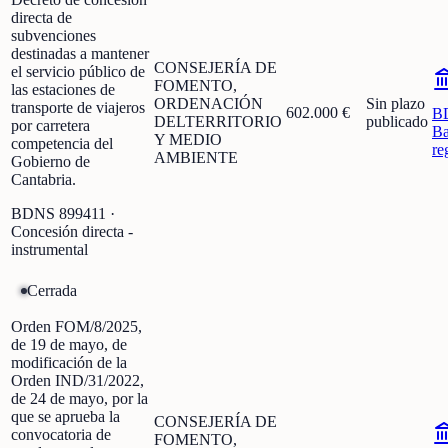
directa de
subvenciones
destinadas a mantener
CONSEJERÍA DE
el servicio público de
FOMENTO,
las estaciones de
ORDENACIÓN
Sin plazo
transporte de viajeros
602.000 €
B
DELTERRITORIO
publicado
por carretera
Ba
Y MEDIO
competencia del
re
AMBIENTE
Gobierno de
Cantabria.
BDNS
899411
·
Concesión directa -
instrumental
Cerrada
Orden FOM/8/2025,
de 19 de mayo, de
modificación de la
Orden IND/31/2022,
de 24 de mayo, por la
que se aprueba la
CONSEJERÍA DE
convocatoria de
FOMENTO,