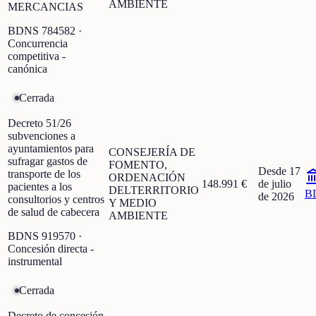
AMBIENTE
MERCANCIAS
BDNS
784582
·
Concurrencia
competitiva -
canónica
Cerrada
Decreto 51/26
subvenciones a
ayuntamientos para
CONSEJERÍA DE
sufragar gastos de
FOMENTO,
Desde 17
transporte de los
ORDENACIÓN
148.991 €
de julio
pacientes a los
DELTERRITORIO
B
de 2026
consultorios y centros
Y MEDIO
de salud de cabecera
AMBIENTE
BDNS
919570
·
Concesión directa -
instrumental
Cerrada
Decreto de concesión