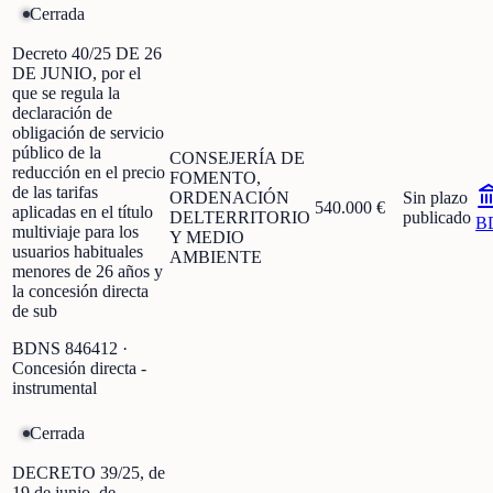
Cerrada
Decreto 40/25 DE 26
DE JUNIO, por el
que se regula la
declaración de
obligación de servicio
público de la
CONSEJERÍA DE
reducción en el precio
FOMENTO,
de las tarifas
ORDENACIÓN
Sin plazo
540.000 €
aplicadas en el título
DELTERRITORIO
publicado
B
multiviaje para los
Y MEDIO
usuarios habituales
AMBIENTE
menores de 26 años y
la concesión directa
de sub
BDNS
846412
·
Concesión directa -
instrumental
Cerrada
DECRETO 39/25, de
19 de junio, de