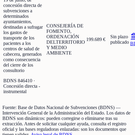
concesión directa de
subvenciones a
determinados
ayuntamientos,
CONSEJERÍA DE
destinadas a sufragar
FOMENTO,
los gastos de
ORDENACIÓN
Sin plazo
transporte de los
199.689 €
DELTERRITORIO
publicado
pacientes a los
B
Y MEDIO
centros de salud de
AMBIENTE
cabecera, generados
como consecuencia
del cierre de los
consultorio
BDNS
846410
·
Concesión directa -
instrumental
Fuente:
Base de Datos Nacional de Subvenciones (BDNS)
—
Intervención General de la Administración del Estado
.
Los datos de
BDNS son dinámicos: pueden corregirse o eliminarse tras su
extracción.
Antes de solicitar cualquier ayuda, consulta el registro
oficial y las bases reguladoras enlazadas: son los documentos que
tienen validez.
Aviso legal de BDNS
.