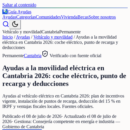
Saltar al contenido
Guía Ayudas
€
Ayudas
Categorías
Comunidades
Vivienda
Becas
Sobre nosotros
Vehículo y movilidad
Cantabria
Permanente
Inicio
/
Ayudas
/
Vehículo y movilidad
/
Ayudas a la movilidad
eléctrica en Cantabria 2026: coche eléctrico, punto de recarga y
deducciones
Permanente
Cantabria
Verificado con fuente oficial
Ayudas a la movilidad eléctrica en
Cantabria 2026: coche eléctrico, punto de
recarga y deducciones
Ayudas al vehículo eléctrico en Cantabria 2026: plan de incentivos
vigente, instalación de puntos de recarga, deducción del 15 % en
IRPF y ventajas fiscales locales. Fuentes oficiales.
Publicado el
08 de julio de 2026
· Actualizado el
08 de julio de
2026
· Gestiona:
Consejería competente en energía e industria —
Gobierno de Cantabria