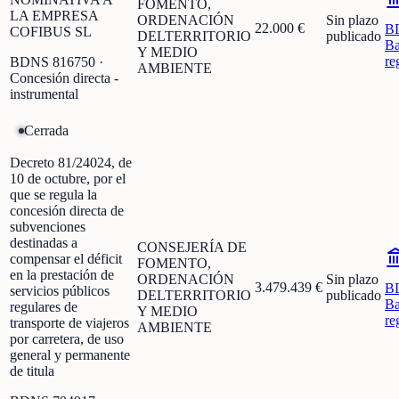
FOMENTO,
LA EMPRESA
ORDENACIÓN
Sin plazo
22.000 €
B
COFIBUS SL
DELTERRITORIO
publicado
Ba
Y MEDIO
re
BDNS
816750
·
AMBIENTE
Concesión directa -
instrumental
Cerrada
Decreto 81/24024, de
10 de octubre, por el
que se regula la
concesión directa de
subvenciones
destinadas a
CONSEJERÍA DE
compensar el déficit
FOMENTO,
en la prestación de
ORDENACIÓN
Sin plazo
3.479.439 €
B
servicios públicos
DELTERRITORIO
publicado
Ba
regulares de
Y MEDIO
re
transporte de viajeros
AMBIENTE
por carretera, de uso
general y permanente
de titula