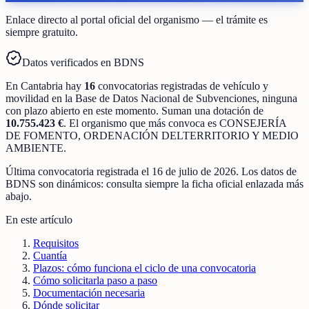
Enlace directo al portal oficial del organismo — el trámite es
siempre gratuito.
Datos verificados en BDNS
En
Cantabria
hay
16
convocatorias registradas
de
vehículo y
movilidad
en la Base de Datos Nacional de Subvenciones
, ninguna
con plazo abierto en este momento
.
Suman una dotación de
10.755.423 €
.
El organismo que más convoca es
CONSEJERÍA
DE FOMENTO, ORDENACIÓN DELTERRITORIO Y MEDIO
AMBIENTE
.
Última convocatoria registrada el
16 de julio de 2026
. Los datos de
BDNS son dinámicos: consulta siempre la ficha oficial enlazada más
abajo.
En este artículo
Requisitos
Cuantía
Plazos: cómo funciona el ciclo de una convocatoria
Cómo solicitarla paso a paso
Documentación necesaria
Dónde solicitar