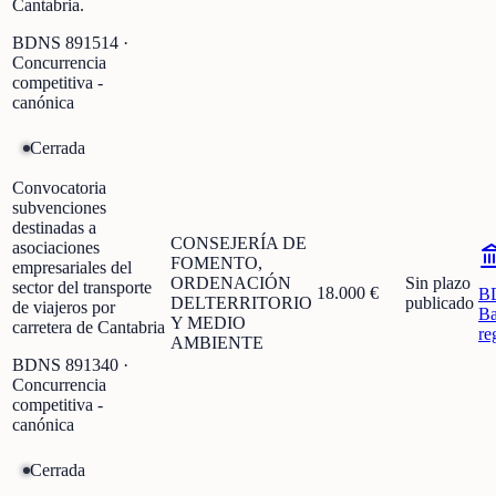
Cantabria.
BDNS
891514
·
Concurrencia
competitiva -
canónica
Cerrada
Convocatoria
subvenciones
destinadas a
CONSEJERÍA DE
asociaciones
FOMENTO,
empresariales del
ORDENACIÓN
Sin plazo
sector del transporte
18.000 €
B
DELTERRITORIO
publicado
de viajeros por
Ba
Y MEDIO
carretera de Cantabria
re
AMBIENTE
BDNS
891340
·
Concurrencia
competitiva -
canónica
Cerrada