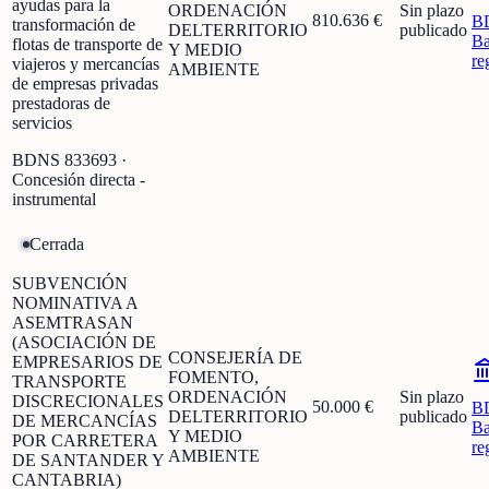
ayudas para la
ORDENACIÓN
Sin plazo
810.636 €
B
transformación de
DELTERRITORIO
publicado
Ba
flotas de transporte de
Y MEDIO
re
viajeros y mercancías
AMBIENTE
de empresas privadas
prestadoras de
servicios
BDNS
833693
·
Concesión directa -
instrumental
Cerrada
SUBVENCIÓN
NOMINATIVA A
ASEMTRASAN
(ASOCIACIÓN DE
CONSEJERÍA DE
EMPRESARIOS DE
FOMENTO,
TRANSPORTE
ORDENACIÓN
Sin plazo
DISCRECIONALES
50.000 €
B
DELTERRITORIO
publicado
DE MERCANCÍAS
Ba
Y MEDIO
POR CARRETERA
re
AMBIENTE
DE SANTANDER Y
CANTABRIA)