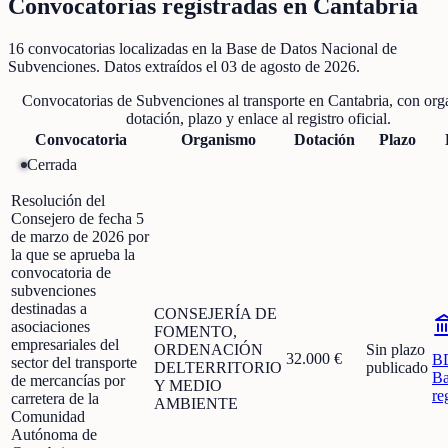
Convocatorias registradas en
Cantabria
16
convocatorias localizadas
en la Base de Datos Nacional de
Subvenciones
. Datos extraídos el
03 de agosto de 2026
.
Convocatorias de
Subvenciones al transporte
en
Cantabria
, con or
dotación, plazo y enlace al registro oficial.
Convocatoria
Organismo
Dotación
Plazo
Cerrada
Resolución del
Consejero de fecha 5
de marzo de 2026 por
la que se aprueba la
convocatoria de
subvenciones
destinadas a
CONSEJERÍA DE
asociaciones
FOMENTO,
empresariales del
ORDENACIÓN
Sin plazo
32.000 €
B
sector del transporte
DELTERRITORIO
publicado
Ba
de mercancías por
Y MEDIO
re
carretera de la
AMBIENTE
Comunidad
Autónoma de