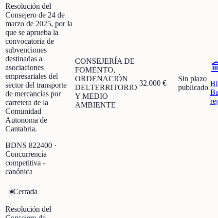
Resolución del
Consejero de 24 de
marzo de 2025, por la
que se aprueba la
convocatoria de
subvenciones
destinadas a
CONSEJERÍA DE
asociaciones
FOMENTO,
empresariales del
ORDENACIÓN
Sin plazo
32.000 €
B
sector del transporte
DELTERRITORIO
publicado
Ba
de mercancías por
Y MEDIO
re
carretera de la
AMBIENTE
Comunidad
Autonoma de
Cantabria.
BDNS
822400
·
Concurrencia
competitiva -
canónica
Cerrada
Resolución del
Consejero de