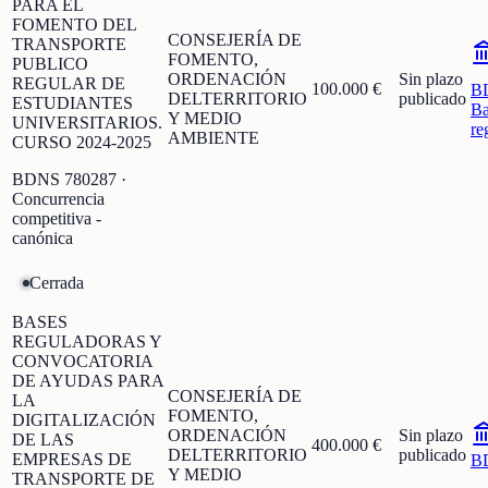
PARA EL
FOMENTO DEL
CONSEJERÍA DE
TRANSPORTE
FOMENTO,
PUBLICO
ORDENACIÓN
Sin plazo
REGULAR DE
100.000 €
B
DELTERRITORIO
publicado
ESTUDIANTES
Ba
Y MEDIO
UNIVERSITARIOS.
re
AMBIENTE
CURSO 2024-2025
BDNS
780287
·
Concurrencia
competitiva -
canónica
Cerrada
BASES
REGULADORAS Y
CONVOCATORIA
DE AYUDAS PARA
CONSEJERÍA DE
LA
FOMENTO,
DIGITALIZACIÓN
ORDENACIÓN
Sin plazo
DE LAS
400.000 €
DELTERRITORIO
publicado
EMPRESAS DE
B
Y MEDIO
TRANSPORTE DE