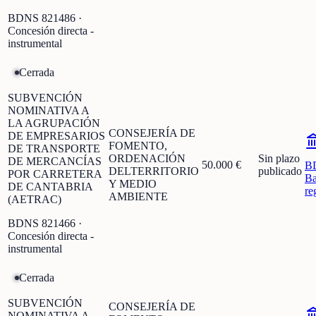
BDNS
821486
·
Concesión directa -
instrumental
Cerrada
SUBVENCIÓN
NOMINATIVA A
LA AGRUPACIÓN
CONSEJERÍA DE
DE EMPRESARIOS
FOMENTO,
DE TRANSPORTE
ORDENACIÓN
Sin plazo
DE MERCANCÍAS
50.000 €
B
DELTERRITORIO
publicado
POR CARRETERA
Ba
Y MEDIO
DE CANTABRIA
re
AMBIENTE
(AETRAC)
BDNS
821466
·
Concesión directa -
instrumental
Cerrada
SUBVENCIÓN
CONSEJERÍA DE
NOMINATIVA A